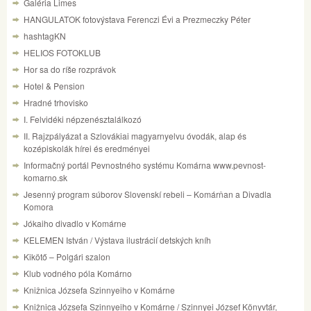
Galéria Limes
HANGULATOK fotovýstava Ferenczi Évi a Prezmeczky Péter
hashtagKN
HELIOS FOTOKLUB
Hor sa do ríše rozprávok
Hotel & Pension
Hradné trhovisko
I. Felvidéki népzenésztalálkozó
II. Rajzpályázat a Szlovákiai magyarnyelvu óvodák, alap és
kozépiskolák hírei és eredményei
Informačný portál Pevnostného systému Komárna www.pevnost-
komarno.sk
Jesenný program súborov Slovenskí rebeli – Komárňan a Divadla
Komora
Jókaiho divadlo v Komárne
KELEMEN István / Výstava ilustrácií detských kníh
Kikötő – Polgári szalon
Klub vodného póla Komárno
Knižnica Józsefa Szinnyeiho v Komárne
Knižnica Józsefa Szinnyeiho v Komárne / Szinnyei József Könyvtár,