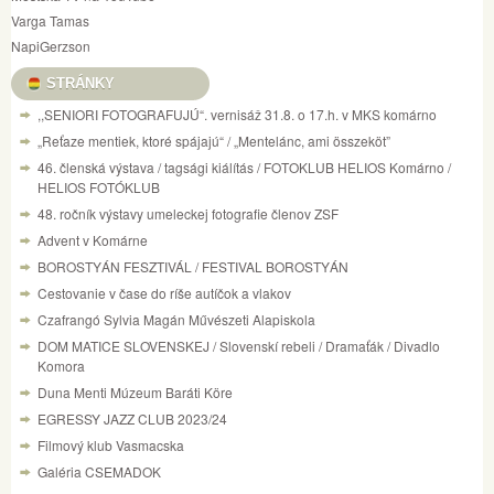
Varga Tamas
NapiGerzson
STRÁNKY
,,SENIORI FOTOGRAFUJÚ“. vernisáž 31.8. o 17.h. v MKS komárno
„Reťaze mentiek, ktoré spájajú“ / „Mentelánc, ami összeköt”
46. členská výstava / tagsági kiálítás / FOTOKLUB HELIOS Komárno /
HELIOS FOTÓKLUB
48. ročník výstavy umeleckej fotografie členov ZSF
Advent v Komárne
BOROSTYÁN FESZTIVÁL / FESTIVAL BOROSTYÁN
Cestovanie v čase do ríše autíčok a vlakov
Czafrangó Sylvia Magán Művészeti Alapiskola
DOM MATICE SLOVENSKEJ / Slovenskí rebeli / Dramaťák / Divadlo
Komora
Duna Menti Múzeum Baráti Köre
EGRESSY JAZZ CLUB 2023/24
Filmový klub Vasmacska
Galéria CSEMADOK