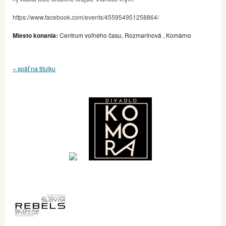
https://www.facebook.com/events/455954951258864/
Miesto konania:
Centrum voľného času, Rozmarínová , Komárno
« späť na titulku