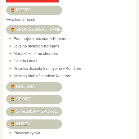
MESTO
www.komarno.sk
SPOLOČENSKÉ DIANIE
Podunajské múzeum v Komárne
Jókaiho divadlo v Komárne
Mestské kultúrne stredisko
Galéria Limes
Knižnica Józsefa Szinnyeiho v Komárne
Mestský klub dôchodcov Komárno
KULTÚRA
ŠPORT
STREDISKÁ ŠPORTU
KURZY
Plavecký výcvik