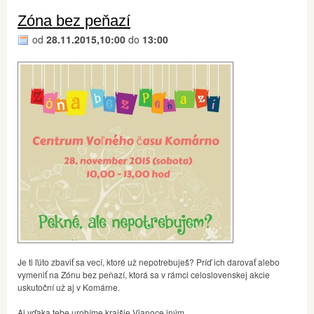
Zóna bez peňazí
od
28.11.2015,10:00
do
13:00
Je ti ľúto zbaviť sa vecí, ktoré už nepotrebuješ? Príď ich darovať alebo
vymeniť na Zónu bez peňazí, ktorá sa v rámci celoslovenskej akcie
uskutoční už aj v Komárne.
Aj vďaka tebe urobíme krajšie Vianoce iným.