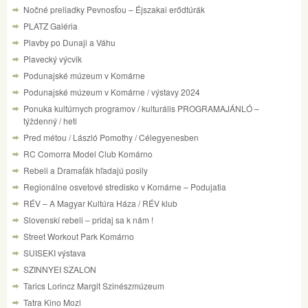
Nočné preliadky Pevnosťou – Éjszakai erődtúrák
PLATZ Galéria
Plavby po Dunaji a Váhu
Plavecký výcvik
Podunajské múzeum v Komárne
Podunajské múzeum v Komárne / výstavy 2024
Ponuka kultúrnych programov / kulturális PROGRAMAJÁNLÓ –
týždenný / heti
Pred métou / László Pomothy / Célegyenesben
RC Comorra Model Club Komárno
Rebeli a Dramaťák hľadajú posily
Regionálne osvetové stredisko v Komárne – Podujatia
RÉV – A Magyar Kultúra Háza / RÉV klub
Slovenskí rebeli – pridaj sa k nám !
Street Workout Park Komárno
SUISEKI výstava
SZINNYEI SZALON
Tarics Lorincz Margit Szinészmúzeum
Tatra Kino Mozi