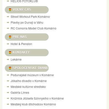
HELIOS FOTOKLUB
VOĽNÝ ČAS
Street Workout Park Komárno
Plavby po Dunaji a Váhu
RC Comorra Model Club Komárno
PRE NAS
Hotel & Pension
KONTAKTY
Lekárne
SPOLOČENSKÉ DIANIE
Podunajské múzeum v Komárne
Jókaiho divadlo v Komárne
Mestské kultúrne stredisko
Galéria Limes
Knižnica Józsefa Szinnyeiho v Komárne
Mestský klub dôchodcov Komárno