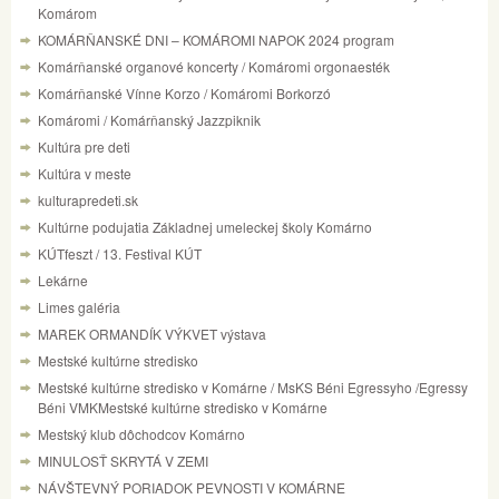
Komárom
KOMÁRŇANSKÉ DNI – KOMÁROMI NAPOK 2024 program
Komárňanské organové koncerty / Komáromi orgonaesték
Komárňanské Vínne Korzo / Komáromi Borkorzó
Komáromi / Komárňanský Jazzpiknik
Kultúra pre deti
Kultúra v meste
kulturapredeti.sk
Kultúrne podujatia Základnej umeleckej školy Komárno
KÚTfeszt / 13. Festival KÚT
Lekárne
Limes galéria
MAREK ORMANDÍK VÝKVET výstava
Mestské kultúrne stredisko
Mestské kultúrne stredisko v Komárne / MsKS Béni Egressyho /Egressy
Béni VMKMestské kultúrne stredisko v Komárne
Mestský klub dôchodcov Komárno
MINULOSŤ SKRYTÁ V ZEMI
NÁVŠTEVNÝ PORIADOK PEVNOSTI V KOMÁRNE