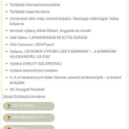
Turistická informačná kancelária
Turistická mapa Komárna
Usmievavé vlčie maky, voňavé tulipány / Mosolygó mákvirágok, illatos
tulipánok
Vernisáž výstavy Alfoldi Róbert „Angyalok és rózsák“
Vető Gábor / LERAKODÁSOK ÉS ELTOLÓDÁSOK
Villa Camarum / ZICHY-pont
Výstava „125 ROKOV VÝROBY LODÍ V KOMÁRNE“ – „A KOMÁROMI
HAJÓGYÁRTÁS 125 ÉVE”
Výstava DANUTY SZILÁRDOVEJ
Výstava železničných modelov
X. A mi karácsonyunk Naše Vianoce, adventi rendezvények – andvetné
podujatia
XII. Fonográf Fesztivál
Útulok DUNAJKA Komárno
ZO ŠPORTU
PRIJÍMATELIA 2 %