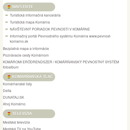
NAVŠTÍVTE
Turistická informačná kancelária
Turistická mapa Komárna
NÁVŠTEVNÝ PORIADOK PEVNOSTI V KOMÁRNE
Informačný portál Pevnostného systému Komárna www.pevnost-
komarno.sk
Bezplatná mapa a informácie
Poznávacie cesty Komárnom
KOMÁROMI ERŐDRENDSZER / KOMÁRŇANSKÝ PEVNOSTNÝ SYSTÉM
fotoalbum
KOMÁRŇANSKÁ TLAČ
Komárňanské listy
Delta
DUNATAJ.SK
Ahoj Komárno
TELEVÍZIA
Mestská televízia
Mestská TV na YouTube