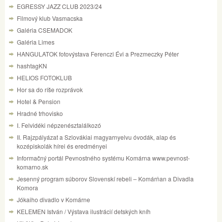
EGRESSY JAZZ CLUB 2023/24
Filmový klub Vasmacska
Galéria CSEMADOK
Galéria Limes
HANGULATOK fotovýstava Ferenczi Évi a Prezmeczky Péter
hashtagKN
HELIOS FOTOKLUB
Hor sa do ríše rozprávok
Hotel & Pension
Hradné trhovisko
I. Felvidéki népzenésztalálkozó
II. Rajzpályázat a Szlovákiai magyarnyelvu óvodák, alap és
kozépiskolák hírei és eredményei
Informačný portál Pevnostného systému Komárna www.pevnost-
komarno.sk
Jesenný program súborov Slovenskí rebeli – Komárňan a Divadla
Komora
Jókaiho divadlo v Komárne
KELEMEN István / Výstava ilustrácií detských kníh