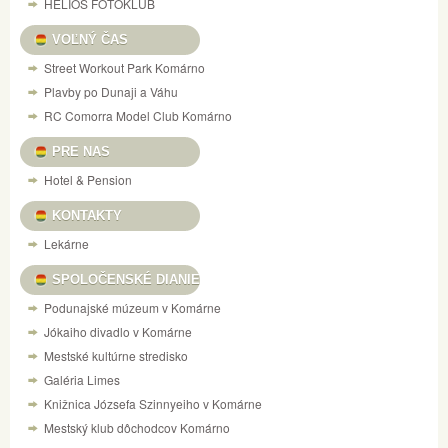
HELIOS FOTOKLUB
VOĽNÝ ČAS
Street Workout Park Komárno
Plavby po Dunaji a Váhu
RC Comorra Model Club Komárno
PRE NAS
Hotel & Pension
KONTAKTY
Lekárne
SPOLOČENSKÉ DIANIE
Podunajské múzeum v Komárne
Jókaiho divadlo v Komárne
Mestské kultúrne stredisko
Galéria Limes
Knižnica Józsefa Szinnyeiho v Komárne
Mestský klub dôchodcov Komárno