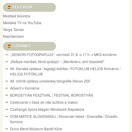
TELEVÍZIA
Mestská televízia
Mestská TV na YouTube
Varga Tamas
NapiGerzson
STRÁNKY
,,SENIORI FOTOGRAFUJÚ“. vernisáž 31.8. o 17.h. v MKS komárno
„Reťaze mentiek, ktoré spájajú“ / „Mentelánc, ami összeköt”
46. členská výstava / tagsági kiálítás / FOTOKLUB HELIOS Komárno /
HELIOS FOTÓKLUB
48. ročník výstavy umeleckej fotografie členov ZSF
Advent v Komárne
BOROSTYÁN FESZTIVÁL / FESTIVAL BOROSTYÁN
Cestovanie v čase do ríše autíčok a vlakov
Czafrangó Sylvia Magán Művészeti Alapiskola
DOM MATICE SLOVENSKEJ / Slovenskí rebeli / Dramaťák / Divadlo
Komora
Duna Menti Múzeum Baráti Köre