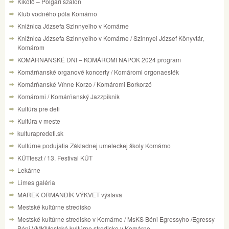
Kikötő – Polgári szalon
Klub vodného póla Komárno
Knižnica Józsefa Szinnyeiho v Komárne
Knižnica Józsefa Szinnyeiho v Komárne / Szinnyei József Könyvtár,
Komárom
KOMÁRŇANSKÉ DNI – KOMÁROMI NAPOK 2024 program
Komárňanské organové koncerty / Komáromi orgonaesték
Komárňanské Vínne Korzo / Komáromi Borkorzó
Komáromi / Komárňanský Jazzpiknik
Kultúra pre deti
Kultúra v meste
kulturapredeti.sk
Kultúrne podujatia Základnej umeleckej školy Komárno
KÚTfeszt / 13. Festival KÚT
Lekárne
Limes galéria
MAREK ORMANDÍK VÝKVET výstava
Mestské kultúrne stredisko
Mestské kultúrne stredisko v Komárne / MsKS Béni Egressyho /Egressy
Béni VMKMestské kultúrne stredisko v Komárne