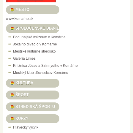
MESTO
www.komarno.sk
SPOLOČENSKÉ DIANIE
Podunajské múzeum v Komárne
Jókaiho divadlo v Komárne
Mestské kultúrne stredisko
Galéria Limes
Knižnica Józsefa Szinnyeiho v Komárne
Mestský klub dôchodcov Komárno
KULTÚRA
ŠPORT
STREDISKÁ ŠPORTU
KURZY
Plavecký výcvik