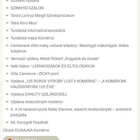
SUISEKI výstava
SZINNYEI SZALON
Tarics Lorincz Margit Szinészmúzeum
Tatra Kino Mozi
Turistická informačná kancelária
Turistická mapa Komárna
Usmievavé vlčie maky, voňavé tulipány / Mosolygó mákvirágok, illatos
tulipánok
Vernisáž výstavy Alfoldi Róbert „Angyalok és rózsák“
Vető Gábor / LERAKODÁSOK ÉS ELTOLÓDÁSOK
Villa Camarum / ZICHY-pont
Výstava „125 ROKOV VÝROBY LODÍ V KOMÁRNE“ – „A KOMÁROMI
HAJÓGYÁRTÁS 125 ÉVE”
Výstava DANUTY SZILÁRDOVEJ
Výstava železničných modelov
X. A mi karácsonyunk Naše Vianoce, adventi rendezvények – andvetné
podujatia
XII. Fonográf Fesztivál
Útulok DUNAJKA Komárno