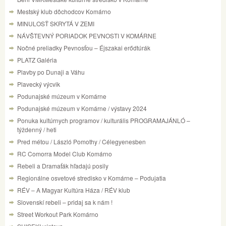
Mestský klub dôchodcov Komárno
MINULOSŤ SKRYTÁ V ZEMI
NÁVŠTEVNÝ PORIADOK PEVNOSTI V KOMÁRNE
Nočné preliadky Pevnosťou – Éjszakai erődtúrák
PLATZ Galéria
Plavby po Dunaji a Váhu
Plavecký výcvik
Podunajské múzeum v Komárne
Podunajské múzeum v Komárne / výstavy 2024
Ponuka kultúrnych programov / kulturális PROGRAMAJÁNLÓ –
týždenný / heti
Pred métou / László Pomothy / Célegyenesben
RC Comorra Model Club Komárno
Rebeli a Dramaťák hľadajú posily
Regionálne osvetové stredisko v Komárne – Podujatia
RÉV – A Magyar Kultúra Háza / RÉV klub
Slovenskí rebeli – pridaj sa k nám !
Street Workout Park Komárno