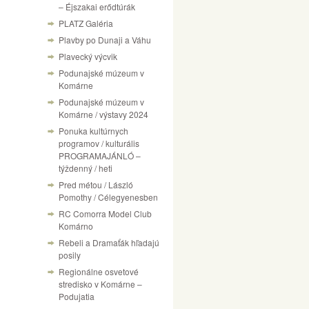
– Éjszakai erődtúrák
PLATZ Galéria
Plavby po Dunaji a Váhu
Plavecký výcvik
Podunajské múzeum v
Komárne
Podunajské múzeum v
Komárne / výstavy 2024
Ponuka kultúrnych
programov / kulturális
PROGRAMAJÁNLÓ –
týždenný / heti
Pred métou / László
Pomothy / Célegyenesben
RC Comorra Model Club
Komárno
Rebeli a Dramaťák hľadajú
posily
Regionálne osvetové
stredisko v Komárne –
Podujatia