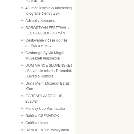
FOTÓKLUB
48. ročník výstavy umeleckej
fotografie členov ZSF
Advent v Komárne
BOROSTYÁN FESZTIVÁL /
FESTIVAL BOROSTYÁN
Cestovanie v čase do ríše
autíčok a vlakov
Czafrangó Sylvia Magán
Művészeti Alapiskola
DOM MATICE SLOVENSKEJ
/ Slovenskí rebeli / Dramaťák
/ Divadlo Komora
Duna Menti Múzeum Baráti
Köre
EGRESSY JAZZ CLUB
2023/24
Filmový klub Vasmacska
Galéria CSEMADOK
Galéria Limes
HANGULATOK fotovýstava