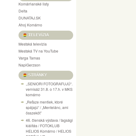
Komárňanské listy
Delta
DUNATAJ.SK
Ahoj Komárno
TELEVÍZIA
Mestská televízia
Mestská TV na YouTube
Varga Tamas
NapiGerzson
STRÁNKY
,,SENIORI FOTOGRAFUJÚ“.
vernisáž 31.8. o 17.h. v MKS
komárno
„Reťaze mentiek, ktoré
spájajú“ / „Mentelánc, ami
összeköt”
46. členská výstava / tagsági
kiálítás / FOTOKLUB
HELIOS Komárno / HELIOS