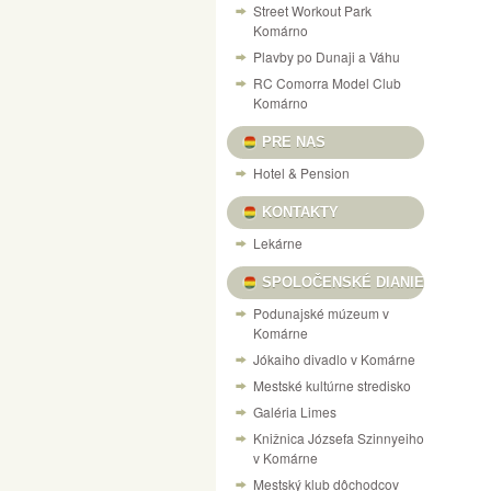
Street Workout Park
Komárno
Plavby po Dunaji a Váhu
RC Comorra Model Club
Komárno
PRE NAS
Hotel & Pension
KONTAKTY
Lekárne
SPOLOČENSKÉ DIANIE
Podunajské múzeum v
Komárne
Jókaiho divadlo v Komárne
Mestské kultúrne stredisko
Galéria Limes
Knižnica Józsefa Szinnyeiho
v Komárne
Mestský klub dôchodcov