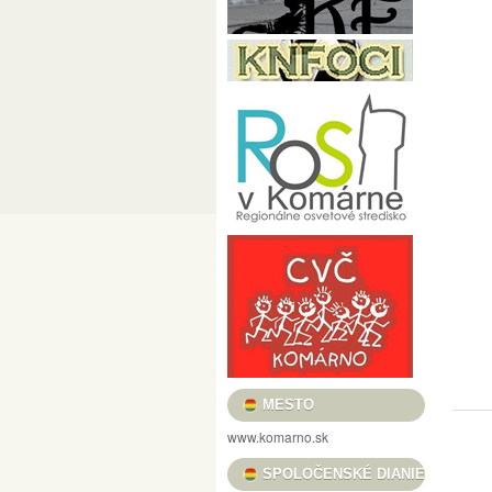
PRED MÉTOU / LÁSZLÓ POMOTHY / CÉLE
FILMOVÝ KLUB VASMACSKA
USMIEVAVÉ VLČIE MAKY, VOŇAVÉ TULIPÁ
„REŤAZE MENTIEK, KTORÉ SPÁJAJÚ“ / „
HRADNÉ TRHOVISKO
BOROSTYÁN FESZ
KULTÚRA PRE DETI
HELIOS FOTOKLU
KOMÁRŇANSKÉ DNI – KOMÁROMI NAPOK 
DUNA MENTI MÚZEUM BARÁTI KÖRE
C
VERNISÁŽ VÝSTAVY ALFOLDI RÓBERT „A
NOČNÉ PRELIADKY PEVNOSŤOU – ÉJSZA
MESTSKÉ KULTÚRNE STREDISKO
KULT
KOMÁRŇANSKÉ ORGANOVÉ KONCERTY /
MESTO
GALÉRIA LIMES
KNIŽNICA JÓZSEFA S
www.komarno.sk
PODUNAJSKÉ MÚZEUM V KOMÁRNE
PL
SPOLOČENSKÉ DIANIE
II. RAJZPÁLYÁZAT A SZLOVÁKIAI MAGYA