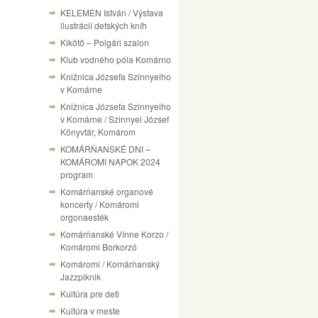
KELEMEN István / Výstava
ilustrácií detských kníh
Kikötő – Polgári szalon
Klub vodného póla Komárno
Knižnica Józsefa Szinnyeiho
v Komárne
Knižnica Józsefa Szinnyeiho
v Komárne / Szinnyei József
Könyvtár, Komárom
KOMÁRŇANSKÉ DNI –
KOMÁROMI NAPOK 2024
program
Komárňanské organové
koncerty / Komáromi
orgonaesték
Komárňanské Vínne Korzo /
Komáromi Borkorzó
Komáromi / Komárňanský
Jazzpiknik
Kultúra pre deti
Kultúra v meste