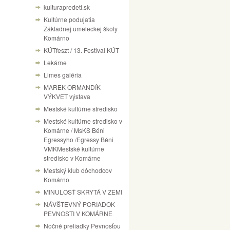
kulturapredeti.sk
Kultúrne podujatia
Základnej umeleckej školy
Komárno
KÚTfeszt / 13. Festival KÚT
Lekárne
Limes galéria
MAREK ORMANDÍK
VÝKVET výstava
Mestské kultúrne stredisko
Mestské kultúrne stredisko v
Komárne / MsKS Béni
Egressyho /Egressy Béni
VMKMestské kultúrne
stredisko v Komárne
Mestský klub dôchodcov
Komárno
MINULOSŤ SKRYTÁ V ZEMI
NÁVŠTEVNÝ PORIADOK
PEVNOSTI V KOMÁRNE
Nočné preliadky Pevnosťou