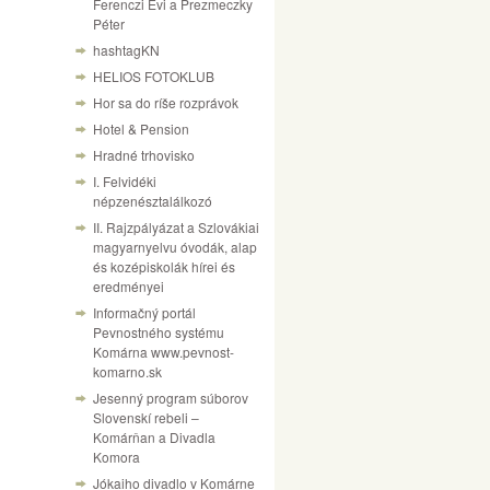
Ferenczi Évi a Prezmeczky
Péter
hashtagKN
HELIOS FOTOKLUB
Hor sa do ríše rozprávok
Hotel & Pension
Hradné trhovisko
I. Felvidéki
népzenésztalálkozó
II. Rajzpályázat a Szlovákiai
magyarnyelvu óvodák, alap
és kozépiskolák hírei és
eredményei
Informačný portál
Pevnostného systému
Komárna www.pevnost-
komarno.sk
Jesenný program súborov
Slovenskí rebeli –
Komárňan a Divadla
Komora
Jókaiho divadlo v Komárne