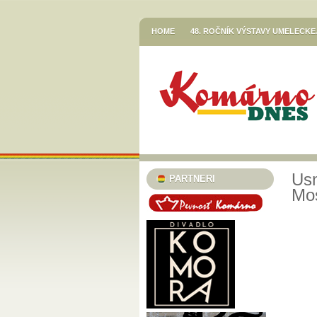
HOME
48. ROČNÍK VÝSTAVY UMELECK
VETŐ GÁBOR / LERAKODÁSOK ÉS ELTOL
HOR SA DO RÍŠE ROZPRÁVOK
JESENN
KNIŽNICA JÓZSEFA SZINNYEIHO V KOMÁR
MESTSKÉ KULTÚRNE STREDISKO V KOMÁR
STREDISKO V KOMÁRNE
EGRESSY JAZZ CLUB 2023/24
PLAVECK
SZINNYEI SZALON
KÚTFESZT / 13. FES
Usm
PARTNERI
Mos
TURISTICKÁ INFORMAČNÁ KANCELÁRIA
TARICS LORINCZ MARGIT SZINÉSZMÚZEU
TATRA KINO MOZI
KLUB VODNÉHO PÓ
46. ČLENSKÁ VÝSTAVA / TAGSÁGI KIÁLÍT
MESTSKÝ KLUB DÔCHODCOV KOMÁRNO
PODUNAJSKÉ MÚZEUM V KOMÁRNE / VÝST