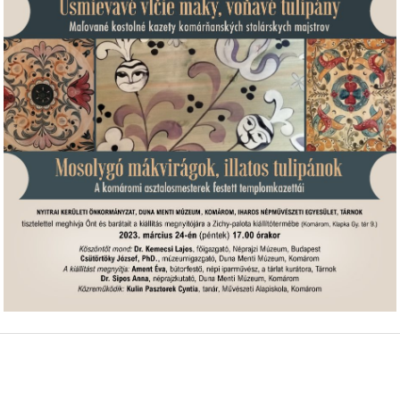
GYENESBEN
KOMÁROMI / KOMÁRŇANSKÝ JAZZPIKNIK
NY / MOSOLYGÓ MÁKVIRÁGOK, ILLATOS TULIPÁNOK
MENTELÁNC, AMI ÖSSZEKÖT”
MINULOSŤ SKRYTÁ V ZEMI
TIVÁL / FESTIVAL BOROSTYÁN
XII. FONOGRÁF FESZTIVÁL
B
I. FELVIDÉKI NÉPZENÉSZTALÁLKOZÓ
2024 PROGRAM
REBELI A DRAMAŤÁK HĽADAJÚ POSILY
ZAFRANGÓ SYLVIA MAGÁN MŰVÉSZETI ALAPISKOLA
NGYALOK ÉS RÓZSÁK“
KAI ERŐDTÚRÁK
SLOVENSKÍ REBELI – PRIDAJ SA K NÁM !
URAPREDETI.SK
HASHTAGKN
JÓKAIHO DIVADLO V KOMÁRNE
 KOMÁROMI ORGONAESTÉK
MAREK ORMANDÍK VÝKVET VÝSTAVA
ZINNYEIHO V KOMÁRNE
ADVENT V KOMÁRNE
AVBY PO DUNAJI A VÁHU
RNYELVU ÓVODÁK, ALAP ÉS KOZÉPISKOLÁK HÍREI ÉS EREDMÉNYEI