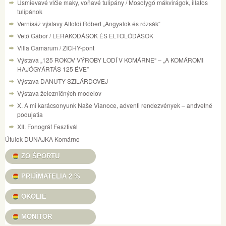
Usmievavé vlčie maky, voňavé tulipány / Mosolygó mákvirágok, illatos
tulipánok
Vernisáž výstavy Alfoldi Róbert „Angyalok és rózsák“
Vető Gábor / LERAKODÁSOK ÉS ELTOLÓDÁSOK
Villa Camarum / ZICHY-pont
Výstava „125 ROKOV VÝROBY LODÍ V KOMÁRNE“ – „A KOMÁROMI
HAJÓGYÁRTÁS 125 ÉVE”
Výstava DANUTY SZILÁRDOVEJ
Výstava železničných modelov
X. A mi karácsonyunk Naše Vianoce, adventi rendezvények – andvetné
podujatia
XII. Fonográf Fesztivál
Útulok DUNAJKA Komárno
ZO ŠPORTU
PRIJÍMATELIA 2 %
OKOLIE
MONITOR