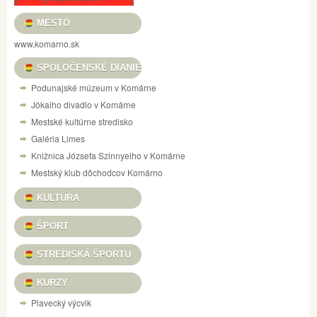
MESTO
www.komarno.sk
SPOLOČENSKÉ DIANIE
Podunajské múzeum v Komárne
Jókaiho divadlo v Komárne
Mestské kultúrne stredisko
Galéria Limes
Knižnica Józsefa Szinnyeiho v Komárne
Mestský klub dôchodcov Komárno
KULTÚRA
ŠPORT
STREDISKÁ ŠPORTU
KURZY
Plavecký výcvik