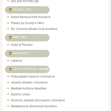
HELIOS FOTOKLUB
VOĽNÝ ČAS
Street Workout Park Komárno
Plavby po Dunaji a Váhu
RC Comorra Model Club Komárno
PRE NAS
Hotel & Pension
KONTAKTY
Lekárne
SPOLOČENSKÉ DIANIE
Podunajské múzeum v Komárne
Jókaiho divadlo v Komárne
Mestské kultúrne stredisko
Galéria Limes
Knižnica Józsefa Szinnyeiho v Komárne
Mestský klub dôchodcov Komárno