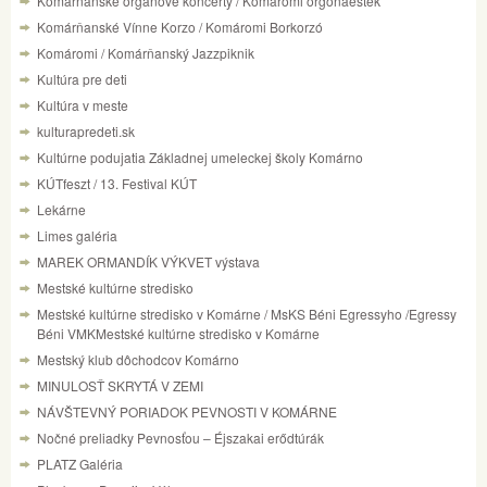
Komárňanské organové koncerty / Komáromi orgonaesték
Komárňanské Vínne Korzo / Komáromi Borkorzó
Komáromi / Komárňanský Jazzpiknik
Kultúra pre deti
Kultúra v meste
kulturapredeti.sk
Kultúrne podujatia Základnej umeleckej školy Komárno
KÚTfeszt / 13. Festival KÚT
Lekárne
Limes galéria
MAREK ORMANDÍK VÝKVET výstava
Mestské kultúrne stredisko
Mestské kultúrne stredisko v Komárne / MsKS Béni Egressyho /Egressy
Béni VMKMestské kultúrne stredisko v Komárne
Mestský klub dôchodcov Komárno
MINULOSŤ SKRYTÁ V ZEMI
NÁVŠTEVNÝ PORIADOK PEVNOSTI V KOMÁRNE
Nočné preliadky Pevnosťou – Éjszakai erődtúrák
PLATZ Galéria