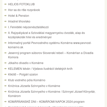
HELIOS FOTOKLUB
Hor sa do ríše rozprávok
Hotel & Pension
Hradné trhovisko
I. Felvidéki népzenésztalálkozó
II. Rajzpályázat a Szlovákiai magyarnyelvu óvodák, alap és
kozépiskolák hírei és eredményei
Informačný portál Pevnostného systému Komárna www.pevnost-
komarno.sk
Jesenný program súborov Slovenskí rebeli – Komárňan a Divadla
Komora
Jókaiho divadlo v Komárne
KELEMEN István / Výstava ilustrácií detských kníh
Kikötő – Polgári szalon
Klub vodného póla Komárno
Knižnica Józsefa Szinnyeiho v Komárne
Knižnica Józsefa Szinnyeiho v Komárne / Szinnyei József Könyvtár,
Komárom
KOMÁRŇANSKÉ DNI – KOMÁROMI NAPOK 2024 program