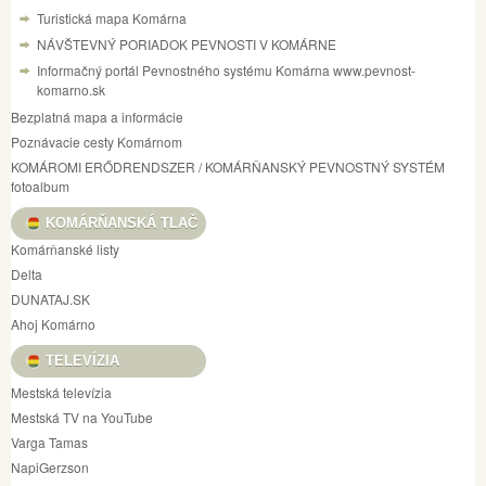
Turistická mapa Komárna
NÁVŠTEVNÝ PORIADOK PEVNOSTI V KOMÁRNE
Informačný portál Pevnostného systému Komárna www.pevnost-
komarno.sk
Bezplatná mapa a informácie
Poznávacie cesty Komárnom
KOMÁROMI ERŐDRENDSZER / KOMÁRŇANSKÝ PEVNOSTNÝ SYSTÉM
fotoalbum
KOMÁRŇANSKÁ TLAČ
Komárňanské listy
Delta
DUNATAJ.SK
Ahoj Komárno
TELEVÍZIA
Mestská televízia
Mestská TV na YouTube
Varga Tamas
NapiGerzson