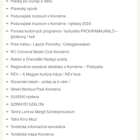
Plavby po Dunaji a Váhu
Plavecký výcvik
Podunajské múzeum v Komárne
Podunajské múzeum v Komárne / výstavy 2024
Ponuka kultúrnych programov / kulturális PROGRAMAJÁNLÓ –
týždenný / heti
Pred métou / László Pomothy / Célegyenesben
RC Comorra Model Club Komárno
Rebeli a Dramaťák hľadajú posily
Regionálne osvetové stredisko v Komárne – Podujatia
RÉV – A Magyar Kultúra Háza / RÉV klub
Slovenskí rebeli – pridaj sa k nám !
Street Workout Park Komárno
SUISEKI výstava
SZINNYEI SZALON
Tarics Lorincz Margit Szinészmúzeum
Tatra Kino Mozi
Turistická informačná kancelária
Turistická mapa Komárna