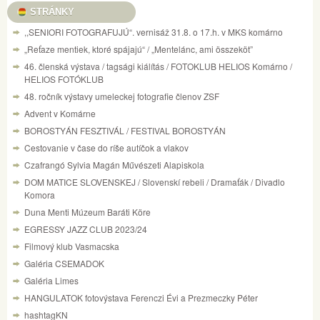
STRÁNKY
,,SENIORI FOTOGRAFUJÚ“. vernisáž 31.8. o 17.h. v MKS komárno
„Reťaze mentiek, ktoré spájajú“ / „Mentelánc, ami összeköt”
46. členská výstava / tagsági kiálítás / FOTOKLUB HELIOS Komárno /
HELIOS FOTÓKLUB
48. ročník výstavy umeleckej fotografie členov ZSF
Advent v Komárne
BOROSTYÁN FESZTIVÁL / FESTIVAL BOROSTYÁN
Cestovanie v čase do ríše autíčok a vlakov
Czafrangó Sylvia Magán Művészeti Alapiskola
DOM MATICE SLOVENSKEJ / Slovenskí rebeli / Dramaťák / Divadlo
Komora
Duna Menti Múzeum Baráti Köre
EGRESSY JAZZ CLUB 2023/24
Filmový klub Vasmacska
Galéria CSEMADOK
Galéria Limes
HANGULATOK fotovýstava Ferenczi Évi a Prezmeczky Péter
hashtagKN