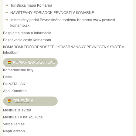
Turistická mapa Komárna
NÁVŠTEVNÝ PORIADOK PEVNOSTI V KOMÁRNE
Informačný portál Pevnostného systému Komárna www.pevnost-
komarno.sk
Bezplatná mapa a informácie
Poznávacie cesty Komárnom
KOMÁROMI ERŐDRENDSZER / KOMÁRŇANSKÝ PEVNOSTNÝ SYSTÉM
fotoalbum
KOMÁRŇANSKÁ TLAČ
Komárňanské listy
Delta
DUNATAJ.SK
Ahoj Komárno
TELEVÍZIA
Mestská televízia
Mestská TV na YouTube
Varga Tamas
NapiGerzson