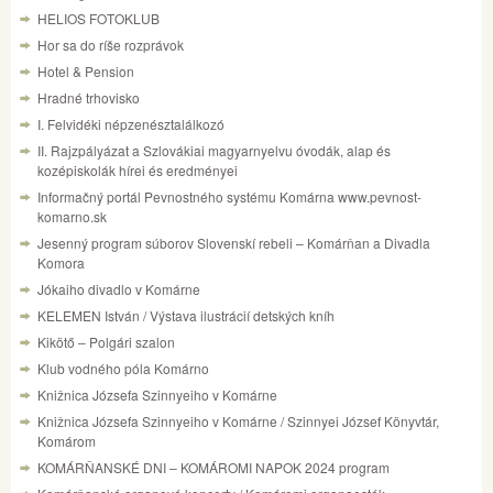
HELIOS FOTOKLUB
Hor sa do ríše rozprávok
Hotel & Pension
Hradné trhovisko
I. Felvidéki népzenésztalálkozó
II. Rajzpályázat a Szlovákiai magyarnyelvu óvodák, alap és
kozépiskolák hírei és eredményei
Informačný portál Pevnostného systému Komárna www.pevnost-
komarno.sk
Jesenný program súborov Slovenskí rebeli – Komárňan a Divadla
Komora
Jókaiho divadlo v Komárne
KELEMEN István / Výstava ilustrácií detských kníh
Kikötő – Polgári szalon
Klub vodného póla Komárno
Knižnica Józsefa Szinnyeiho v Komárne
Knižnica Józsefa Szinnyeiho v Komárne / Szinnyei József Könyvtár,
Komárom
KOMÁRŇANSKÉ DNI – KOMÁROMI NAPOK 2024 program