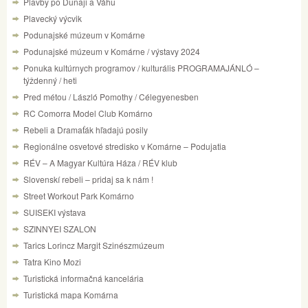
Plavby po Dunaji a Váhu
Plavecký výcvik
Podunajské múzeum v Komárne
Podunajské múzeum v Komárne / výstavy 2024
Ponuka kultúrnych programov / kulturális PROGRAMAJÁNLÓ –
týždenný / heti
Pred métou / László Pomothy / Célegyenesben
RC Comorra Model Club Komárno
Rebeli a Dramaťák hľadajú posily
Regionálne osvetové stredisko v Komárne – Podujatia
RÉV – A Magyar Kultúra Háza / RÉV klub
Slovenskí rebeli – pridaj sa k nám !
Street Workout Park Komárno
SUISEKI výstava
SZINNYEI SZALON
Tarics Lorincz Margit Szinészmúzeum
Tatra Kino Mozi
Turistická informačná kancelária
Turistická mapa Komárna