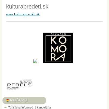
kulturapredeti.sk
www.kulturapredeti.sk
NAVŠTÍVTE
Turistická informačná kancelária