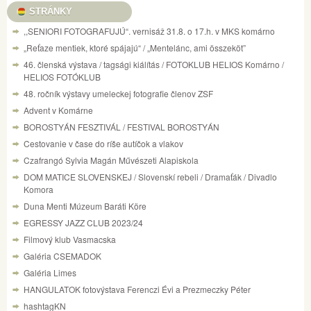
STRÁNKY
,,SENIORI FOTOGRAFUJÚ“. vernisáž 31.8. o 17.h. v MKS komárno
„Reťaze mentiek, ktoré spájajú“ / „Mentelánc, ami összeköt”
46. členská výstava / tagsági kiálítás / FOTOKLUB HELIOS Komárno /
HELIOS FOTÓKLUB
48. ročník výstavy umeleckej fotografie členov ZSF
Advent v Komárne
BOROSTYÁN FESZTIVÁL / FESTIVAL BOROSTYÁN
Cestovanie v čase do ríše autíčok a vlakov
Czafrangó Sylvia Magán Művészeti Alapiskola
DOM MATICE SLOVENSKEJ / Slovenskí rebeli / Dramaťák / Divadlo
Komora
Duna Menti Múzeum Baráti Köre
EGRESSY JAZZ CLUB 2023/24
Filmový klub Vasmacska
Galéria CSEMADOK
Galéria Limes
HANGULATOK fotovýstava Ferenczi Évi a Prezmeczky Péter
hashtagKN