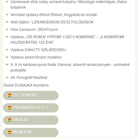
Usmievavé vlčie maky, voňavé tulipány / Mosolygó mákvirágok, illatos
tulipánok
Vernisáž výstavy Alfoldi Róbert „Angyalok és rózsák“
Vető Gábor / LERAKODÁSOK ÉS ELTOLÓDÁSOK
Villa Camarum / ZICHY-pont
Výstava „125 ROKOV VÝROBY LODÍ V KOMÁRNE“ – „A KOMÁROMI
HAJÓGYÁRTÁS 125 ÉVE”
Výstava DANUTY SZILÁRDOVEJ
Výstava železničných modelov
X. A mi karácsonyunk Naše Vianoce, adventi rendezvények – andvetné
podujatia
XII. Fonográf Fesztivál
Útulok DUNAJKA Komárno
ZO ŠPORTU
PRIJÍMATELIA 2 %
OKOLIE
MONITOR