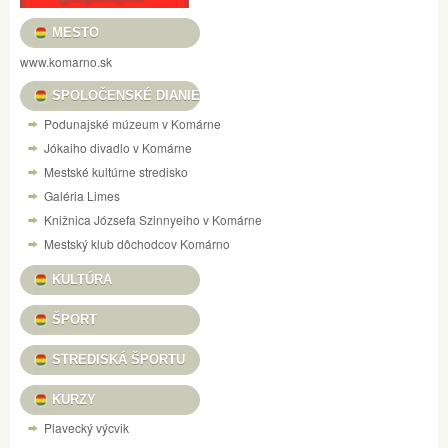
MESTO
www.komarno.sk
SPOLOČENSKÉ DIANIE
Podunajské múzeum v Komárne
Jókaiho divadlo v Komárne
Mestské kultúrne stredisko
Galéria Limes
Knižnica Józsefa Szinnyeiho v Komárne
Mestský klub dôchodcov Komárno
KULTÚRA
ŠPORT
STREDISKÁ ŠPORTU
KURZY
Plavecký výcvik