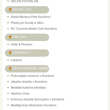
HELIOS FOTOKLUB
VOĽNÝ ČAS
Street Workout Park Komárno
Plavby po Dunaji a Váhu
RC Comorra Model Club Komárno
PRE NAS
Hotel & Pension
KONTAKTY
Lekárne
SPOLOČENSKÉ DIANIE
Podunajské múzeum v Komárne
Jókaiho divadlo v Komárne
Mestské kultúrne stredisko
Galéria Limes
Knižnica Józsefa Szinnyeiho v Komárne
Mestský klub dôchodcov Komárno