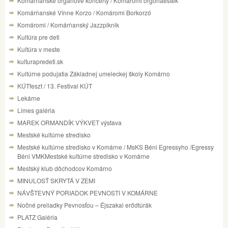
Komárňanské organové koncerty / Komáromi orgonaesték
Komárňanské Vínne Korzo / Komáromi Borkorzó
Komáromi / Komárňanský Jazzpiknik
Kultúra pre deti
Kultúra v meste
kulturapredeti.sk
Kultúrne podujatia Základnej umeleckej školy Komárno
KÚTfeszt / 13. Festival KÚT
Lekárne
Limes galéria
MAREK ORMANDÍK VÝKVET výstava
Mestské kultúrne stredisko
Mestské kultúrne stredisko v Komárne / MsKS Béni Egressyho /Egressy
Béni VMKMestské kultúrne stredisko v Komárne
Mestský klub dôchodcov Komárno
MINULOSŤ SKRYTÁ V ZEMI
NÁVŠTEVNÝ PORIADOK PEVNOSTI V KOMÁRNE
Nočné preliadky Pevnosťou – Éjszakai erődtúrák
PLATZ Galéria