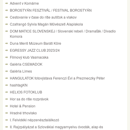
Advent v Komárne
BOROSTYÁN FESZTIVÁL / FESTIVAL BOROSTYÁN
Cestovanie v čase do ríše autíčok a vlakov
Czafrangó Sylvia Magán Művészeti Alapiskola
DOM MATICE SLOVENSKEJ / Slovenskí rebeli / Dramaťák / Divadlo
Komora
Duna Menti Múzeum Baráti Köre
EGRESSY JAZZ CLUB 2023/24
Filmový klub Vasmacska
Galéria CSEMADOK
Galéria Limes
HANGULATOK fotovýstava Ferenczi Évi a Prezmeczky Péter
hashtagKN
HELIOS FOTOKLUB
Hor sa do ríše rozprávok
Hotel & Pension
Hradné trhovisko
I. Felvidéki népzenésztalálkozó
II. Rajzpályázat a Szlovákiai magyarnyelvu óvodák, alap és