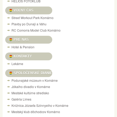
HELIOS FOTOKLUB
VOĽNÝ ČAS
Street Workout Park Komárno
Plavby po Dunaji a Váhu
RC Comorra Model Club Komárno
PRE NAS
Hotel & Pension
KONTAKTY
Lekárne
SPOLOČENSKÉ DIANIE
Podunajské múzeum v Komárne
Jókaiho divadlo v Komárne
Mestské kultúrne stredisko
Galéria Limes
Knižnica Józsefa Szinnyeiho v Komárne
Mestský klub dôchodcov Komárno