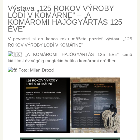
Výstava „125 ROKOV VÝROBY
LODÍ V KOMÁRNE“ – „A
KOMÁROMI HAJÓGYÁRTÁS 125
ÉVE”
V pevnosti si do konca roku môžete pozrieť výstavu „125
ROKOV VÝROBY LODÍ V KOMÁRNE“
„A KOMÁROMI HAJÓGYÁRTÁS 125 ÉVE” című
kiállítást év végéig megtekinthetik a komáromi erődben
Foto: Milan Drozd