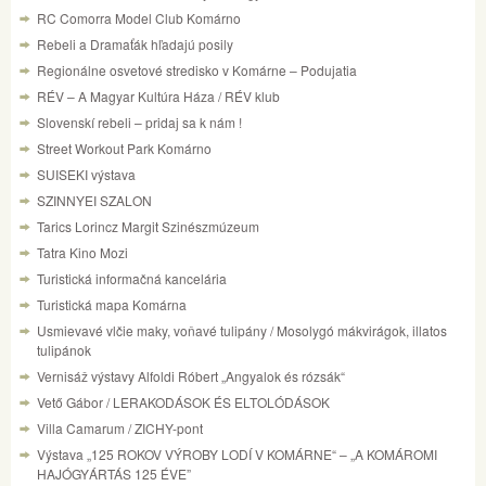
RC Comorra Model Club Komárno
Rebeli a Dramaťák hľadajú posily
Regionálne osvetové stredisko v Komárne – Podujatia
RÉV – A Magyar Kultúra Háza / RÉV klub
Slovenskí rebeli – pridaj sa k nám !
Street Workout Park Komárno
SUISEKI výstava
SZINNYEI SZALON
Tarics Lorincz Margit Szinészmúzeum
Tatra Kino Mozi
Turistická informačná kancelária
Turistická mapa Komárna
Usmievavé vlčie maky, voňavé tulipány / Mosolygó mákvirágok, illatos
tulipánok
Vernisáž výstavy Alfoldi Róbert „Angyalok és rózsák“
Vető Gábor / LERAKODÁSOK ÉS ELTOLÓDÁSOK
Villa Camarum / ZICHY-pont
Výstava „125 ROKOV VÝROBY LODÍ V KOMÁRNE“ – „A KOMÁROMI
HAJÓGYÁRTÁS 125 ÉVE”