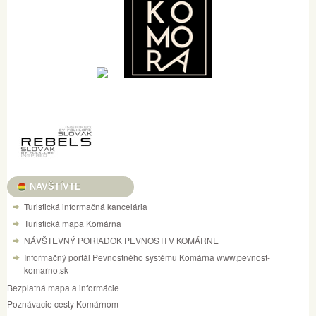
NAVŠTÍVTE
Turistická informačná kancelária
Turistická mapa Komárna
NÁVŠTEVNÝ PORIADOK PEVNOSTI V KOMÁRNE
Informačný portál Pevnostného systému Komárna www.pevnost-
komarno.sk
Bezplatná mapa a informácie
Poznávacie cesty Komárnom