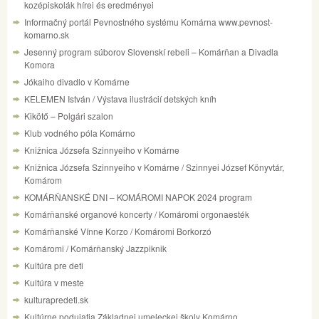
kozépiskolák hírei és eredményei
Informačný portál Pevnostného systému Komárna www.pevnost-
komarno.sk
Jesenný program súborov Slovenskí rebeli – Komárňan a Divadla
Komora
Jókaiho divadlo v Komárne
KELEMEN István / Výstava ilustrácií detských kníh
Kikötő – Polgári szalon
Klub vodného póla Komárno
Knižnica Józsefa Szinnyeiho v Komárne
Knižnica Józsefa Szinnyeiho v Komárne / Szinnyei József Könyvtár,
Komárom
KOMÁRŇANSKÉ DNI – KOMÁROMI NAPOK 2024 program
Komárňanské organové koncerty / Komáromi orgonaesték
Komárňanské Vínne Korzo / Komáromi Borkorzó
Komáromi / Komárňanský Jazzpiknik
Kultúra pre deti
Kultúra v meste
kulturapredeti.sk
Kultúrne podujatia Základnej umeleckej školy Komárno