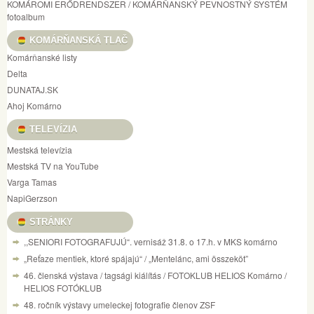
KOMÁROMI ERŐDRENDSZER / KOMÁRŇANSKÝ PEVNOSTNÝ SYSTÉM
fotoalbum
KOMÁRŇANSKÁ TLAČ
Komárňanské listy
Delta
DUNATAJ.SK
Ahoj Komárno
TELEVÍZIA
Mestská televízia
Mestská TV na YouTube
Varga Tamas
NapiGerzson
STRÁNKY
,,SENIORI FOTOGRAFUJÚ“. vernisáž 31.8. o 17.h. v MKS komárno
„Reťaze mentiek, ktoré spájajú“ / „Mentelánc, ami összeköt”
46. členská výstava / tagsági kiálítás / FOTOKLUB HELIOS Komárno /
HELIOS FOTÓKLUB
48. ročník výstavy umeleckej fotografie členov ZSF