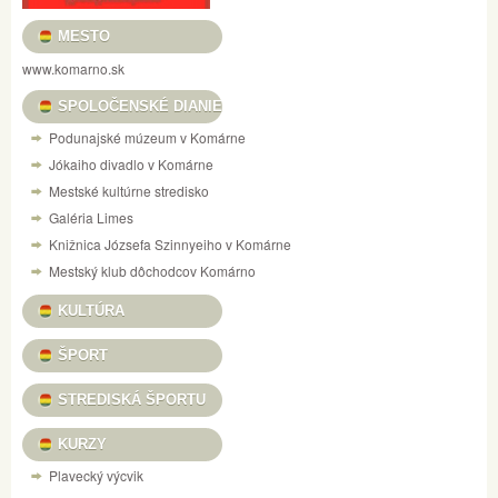
MESTO
www.komarno.sk
SPOLOČENSKÉ DIANIE
Podunajské múzeum v Komárne
Jókaiho divadlo v Komárne
Mestské kultúrne stredisko
Galéria Limes
Knižnica Józsefa Szinnyeiho v Komárne
Mestský klub dôchodcov Komárno
KULTÚRA
ŠPORT
STREDISKÁ ŠPORTU
KURZY
Plavecký výcvik