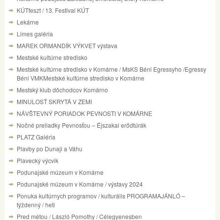
KÚTfeszt / 13. Festival KÚT
Lekárne
Limes galéria
MAREK ORMANDÍK VÝKVET výstava
Mestské kultúrne stredisko
Mestské kultúrne stredisko v Komárne / MsKS Béni Egressyho /Egressy
Béni VMKMestské kultúrne stredisko v Komárne
Mestský klub dôchodcov Komárno
MINULOSŤ SKRYTÁ V ZEMI
NÁVŠTEVNÝ PORIADOK PEVNOSTI V KOMÁRNE
Nočné preliadky Pevnosťou – Éjszakai erődtúrák
PLATZ Galéria
Plavby po Dunaji a Váhu
Plavecký výcvik
Podunajské múzeum v Komárne
Podunajské múzeum v Komárne / výstavy 2024
Ponuka kultúrnych programov / kulturális PROGRAMAJÁNLÓ –
týždenný / heti
Pred métou / László Pomothy / Célegyenesben