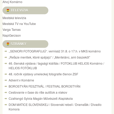
Ahoj Komárno
TELEVÍZIA
Mestská televízia
Mestská TV na YouTube
Varga Tamas
NapiGerzson
STRÁNKY
,,SENIORI FOTOGRAFUJÚ“. vernisáž 31.8. o 17.h. v MKS komárno
„Reťaze mentiek, ktoré spájajú“ / „Mentelánc, ami összeköt”
46. členská výstava / tagsági kiálítás / FOTOKLUB HELIOS Komárno /
HELIOS FOTÓKLUB
48. ročník výstavy umeleckej fotografie členov ZSF
Advent v Komárne
BOROSTYÁN FESZTIVÁL / FESTIVAL BOROSTYÁN
Cestovanie v čase do ríše autíčok a vlakov
Czafrangó Sylvia Magán Művészeti Alapiskola
DOM MATICE SLOVENSKEJ / Slovenskí rebeli / Dramaťák / Divadlo
Komora