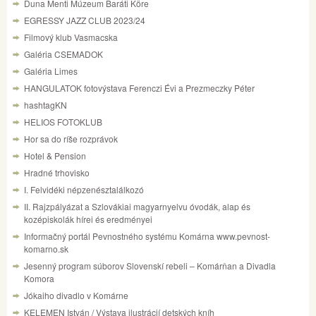
Duna Menti Múzeum Baráti Köre
EGRESSY JAZZ CLUB 2023/24
Filmový klub Vasmacska
Galéria CSEMADOK
Galéria Limes
HANGULATOK fotovýstava Ferenczi Évi a Prezmeczky Péter
hashtagKN
HELIOS FOTOKLUB
Hor sa do ríše rozprávok
Hotel & Pension
Hradné trhovisko
I. Felvidéki népzenésztalálkozó
II. Rajzpályázat a Szlovákiai magyarnyelvu óvodák, alap és
kozépiskolák hírei és eredményei
Informačný portál Pevnostného systému Komárna www.pevnost-
komarno.sk
Jesenný program súborov Slovenskí rebeli – Komárňan a Divadla
Komora
Jókaiho divadlo v Komárne
KELEMEN István / Výstava ilustrácií detských kníh