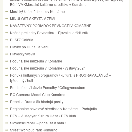
Béni VMKMestské kultúrne stredisko v Komárne
Mestský klub dôchodcov Komárno
MINULOSŤ SKRYTÁ V ZEMI
NÁVŠTEVNÝ PORIADOK PEVNOSTI V KOMÁRNE
Nočné preliadky Pevnosťou – Éjszakai erődtúrák
PLATZ Galéria
Plavby po Dunaji a Váhu
Plavecký výcvik
Podunajské múzeum v Komárne
Podunajské múzeum v Komárne / výstavy 2024
Ponuka kultúrnych programov / kulturális PROGRAMAJÁNLÓ –
týždenný / heti
Pred métou / László Pomothy / Célegyenesben
RC Comorra Model Club Komárno
Rebeli a Dramaťák hľadajú posily
Regionálne osvetové stredisko v Komárne – Podujatia
RÉV – A Magyar Kultúra Háza / RÉV klub
Slovenskí rebeli – pridaj sa k nám !
Street Workout Park Komárno