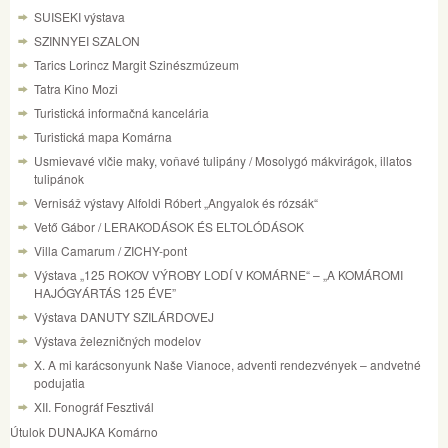
SUISEKI výstava
SZINNYEI SZALON
Tarics Lorincz Margit Szinészmúzeum
Tatra Kino Mozi
Turistická informačná kancelária
Turistická mapa Komárna
Usmievavé vlčie maky, voňavé tulipány / Mosolygó mákvirágok, illatos
tulipánok
Vernisáž výstavy Alfoldi Róbert „Angyalok és rózsák“
Vető Gábor / LERAKODÁSOK ÉS ELTOLÓDÁSOK
Villa Camarum / ZICHY-pont
Výstava „125 ROKOV VÝROBY LODÍ V KOMÁRNE“ – „A KOMÁROMI
HAJÓGYÁRTÁS 125 ÉVE”
Výstava DANUTY SZILÁRDOVEJ
Výstava železničných modelov
X. A mi karácsonyunk Naše Vianoce, adventi rendezvények – andvetné
podujatia
XII. Fonográf Fesztivál
Útulok DUNAJKA Komárno