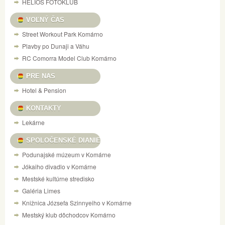
HELIOS FOTOKLUB
VOĽNÝ ČAS
Street Workout Park Komárno
Plavby po Dunaji a Váhu
RC Comorra Model Club Komárno
PRE NAS
Hotel & Pension
KONTAKTY
Lekárne
SPOLOČENSKÉ DIANIE
Podunajské múzeum v Komárne
Jókaiho divadlo v Komárne
Mestské kultúrne stredisko
Galéria Limes
Knižnica Józsefa Szinnyeiho v Komárne
Mestský klub dôchodcov Komárno