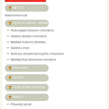
MESTO
www.komarno.sk
SPOLOČENSKÉ DIANIE
Podunajské múzeum v Komárne
Jókaiho divadlo v Komárne
Mestské kultúrne stredisko
Galéria Limes
Knižnica Józsefa Szinnyeiho v Komárne
Mestský klub dôchodcov Komárno
KULTÚRA
ŠPORT
STREDISKÁ ŠPORTU
KURZY
Plavecký výcvik