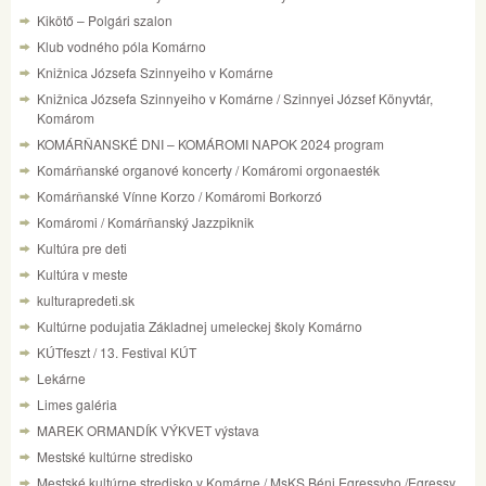
Kikötő – Polgári szalon
Klub vodného póla Komárno
Knižnica Józsefa Szinnyeiho v Komárne
Knižnica Józsefa Szinnyeiho v Komárne / Szinnyei József Könyvtár,
Komárom
KOMÁRŇANSKÉ DNI – KOMÁROMI NAPOK 2024 program
Komárňanské organové koncerty / Komáromi orgonaesték
Komárňanské Vínne Korzo / Komáromi Borkorzó
Komáromi / Komárňanský Jazzpiknik
Kultúra pre deti
Kultúra v meste
kulturapredeti.sk
Kultúrne podujatia Základnej umeleckej školy Komárno
KÚTfeszt / 13. Festival KÚT
Lekárne
Limes galéria
MAREK ORMANDÍK VÝKVET výstava
Mestské kultúrne stredisko
Mestské kultúrne stredisko v Komárne / MsKS Béni Egressyho /Egressy