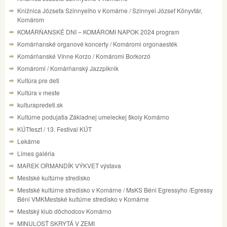
Knižnica Józsefa Szinnyeiho v Komárne / Szinnyei József Könyvtár,
Komárom
KOMÁRŇANSKÉ DNI – KOMÁROMI NAPOK 2024 program
Komárňanské organové koncerty / Komáromi orgonaesték
Komárňanské Vínne Korzo / Komáromi Borkorzó
Komáromi / Komárňanský Jazzpiknik
Kultúra pre deti
Kultúra v meste
kulturapredeti.sk
Kultúrne podujatia Základnej umeleckej školy Komárno
KÚTfeszt / 13. Festival KÚT
Lekárne
Limes galéria
MAREK ORMANDÍK VÝKVET výstava
Mestské kultúrne stredisko
Mestské kultúrne stredisko v Komárne / MsKS Béni Egressyho /Egressy
Béni VMKMestské kultúrne stredisko v Komárne
Mestský klub dôchodcov Komárno
MINULOSŤ SKRYTÁ V ZEMI