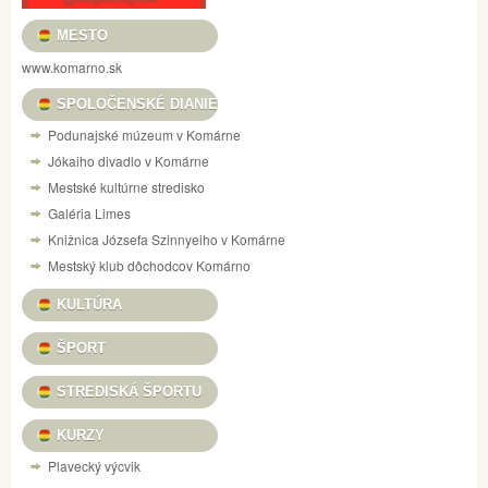
MESTO
www.komarno.sk
SPOLOČENSKÉ DIANIE
Podunajské múzeum v Komárne
Jókaiho divadlo v Komárne
Mestské kultúrne stredisko
Galéria Limes
Knižnica Józsefa Szinnyeiho v Komárne
Mestský klub dôchodcov Komárno
KULTÚRA
ŠPORT
STREDISKÁ ŠPORTU
KURZY
Plavecký výcvik