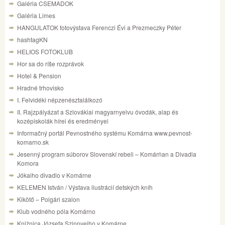
Galéria CSEMADOK
Galéria Limes
HANGULATOK fotovýstava Ferenczi Évi a Prezmeczky Péter
hashtagKN
HELIOS FOTOKLUB
Hor sa do ríše rozprávok
Hotel & Pension
Hradné trhovisko
I. Felvidéki népzenésztalálkozó
II. Rajzpályázat a Szlovákiai magyarnyelvu óvodák, alap és
kozépiskolák hírei és eredményei
Informačný portál Pevnostného systému Komárna www.pevnost-
komarno.sk
Jesenný program súborov Slovenskí rebeli – Komárňan a Divadla
Komora
Jókaiho divadlo v Komárne
KELEMEN István / Výstava ilustrácií detských kníh
Kikötő – Polgári szalon
Klub vodného póla Komárno
Knižnica Józsefa Szinnyeiho v Komárne