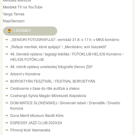
Mestská TV na YouTube
Varga Tamas
NapiGerzson
STRÁNKY
,,SENIORI FOTOGRAFUJÚ“. vernisáž 31.8. o 17.h. v MKS komárno
„Reťaze mentiek, ktoré spájajú“ / „Mentelánc, ami összeköt”
46. členská výstava / tagsági kiálítás / FOTOKLUB HELIOS Komárno /
HELIOS FOTÓKLUB
48. ročník výstavy umeleckej fotografie členov ZSF
Advent v Komárne
BOROSTYÁN FESZTIVÁL / FESTIVAL BOROSTYÁN
Cestovanie v čase do ríše autíčok a vlakov
Czafrangó Sylvia Magán Művészeti Alapiskola
DOM MATICE SLOVENSKEJ / Slovenskí rebeli / Dramaťák / Divadlo
Komora
Duna Menti Múzeum Baráti Köre
EGRESSY JAZZ CLUB 2023/24
Filmový klub Vasmacska