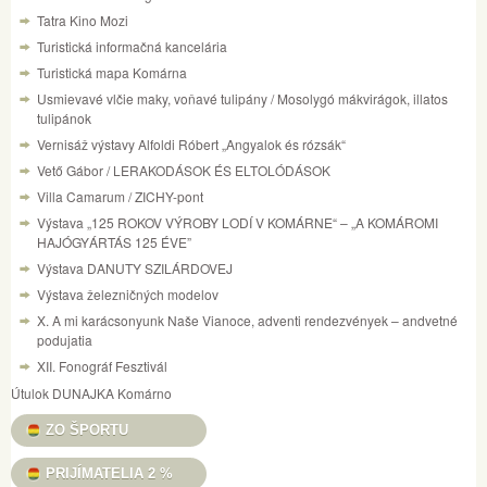
Tatra Kino Mozi
Turistická informačná kancelária
Turistická mapa Komárna
Usmievavé vlčie maky, voňavé tulipány / Mosolygó mákvirágok, illatos
tulipánok
Vernisáž výstavy Alfoldi Róbert „Angyalok és rózsák“
Vető Gábor / LERAKODÁSOK ÉS ELTOLÓDÁSOK
Villa Camarum / ZICHY-pont
Výstava „125 ROKOV VÝROBY LODÍ V KOMÁRNE“ – „A KOMÁROMI
HAJÓGYÁRTÁS 125 ÉVE”
Výstava DANUTY SZILÁRDOVEJ
Výstava železničných modelov
X. A mi karácsonyunk Naše Vianoce, adventi rendezvények – andvetné
podujatia
XII. Fonográf Fesztivál
Útulok DUNAJKA Komárno
ZO ŠPORTU
PRIJÍMATELIA 2 %