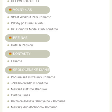
HELIOS FOTOKLUB
VOĽNÝ ČAS
Street Workout Park Komárno
Plavby po Dunaji a Váhu
RC Comorra Model Club Komárno
PRE NAS
Hotel & Pension
KONTAKTY
Lekárne
SPOLOČENSKÉ DIANIE
Podunajské múzeum v Komárne
Jókaiho divadlo v Komárne
Mestské kultúrne stredisko
Galéria Limes
Knižnica Józsefa Szinnyeiho v Komárne
Mestský klub dôchodcov Komárno