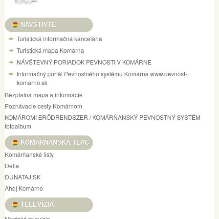
NAVŠTÍVTE
Turistická informačná kancelária
Turistická mapa Komárna
NÁVŠTEVNÝ PORIADOK PEVNOSTI V KOMÁRNE
Informačný portál Pevnostného systému Komárna www.pevnost-
komarno.sk
Bezplatná mapa a informácie
Poznávacie cesty Komárnom
KOMÁROMI ERŐDRENDSZER / KOMÁRŇANSKÝ PEVNOSTNÝ SYSTÉM
fotoalbum
KOMÁRŇANSKÁ TLAČ
Komárňanské listy
Delta
DUNATAJ.SK
Ahoj Komárno
TELEVÍZIA
Mestská televízia