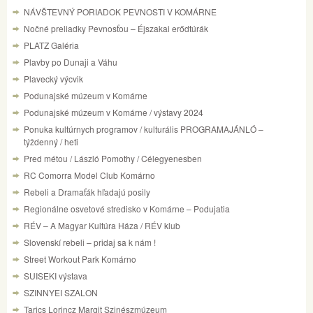
NÁVŠTEVNÝ PORIADOK PEVNOSTI V KOMÁRNE
Nočné preliadky Pevnosťou – Éjszakai erődtúrák
PLATZ Galéria
Plavby po Dunaji a Váhu
Plavecký výcvik
Podunajské múzeum v Komárne
Podunajské múzeum v Komárne / výstavy 2024
Ponuka kultúrnych programov / kulturális PROGRAMAJÁNLÓ –
týždenný / heti
Pred métou / László Pomothy / Célegyenesben
RC Comorra Model Club Komárno
Rebeli a Dramaťák hľadajú posily
Regionálne osvetové stredisko v Komárne – Podujatia
RÉV – A Magyar Kultúra Háza / RÉV klub
Slovenskí rebeli – pridaj sa k nám !
Street Workout Park Komárno
SUISEKI výstava
SZINNYEI SZALON
Tarics Lorincz Margit Szinészmúzeum