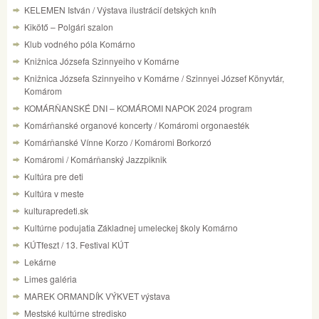
KELEMEN István / Výstava ilustrácií detských kníh
Kikötő – Polgári szalon
Klub vodného póla Komárno
Knižnica Józsefa Szinnyeiho v Komárne
Knižnica Józsefa Szinnyeiho v Komárne / Szinnyei József Könyvtár,
Komárom
KOMÁRŇANSKÉ DNI – KOMÁROMI NAPOK 2024 program
Komárňanské organové koncerty / Komáromi orgonaesték
Komárňanské Vínne Korzo / Komáromi Borkorzó
Komáromi / Komárňanský Jazzpiknik
Kultúra pre deti
Kultúra v meste
kulturapredeti.sk
Kultúrne podujatia Základnej umeleckej školy Komárno
KÚTfeszt / 13. Festival KÚT
Lekárne
Limes galéria
MAREK ORMANDÍK VÝKVET výstava
Mestské kultúrne stredisko