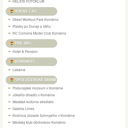
HELIOS FOTOKLUB
VOĽNÝ ČAS
Street Workout Park Komárno
Plavby po Dunaji a Váhu
RC Comorra Model Club Komárno
PRE NAS
Hotel & Pension
KONTAKTY
Lekárne
SPOLOČENSKÉ DIANIE
Podunajské múzeum v Komárne
Jókaiho divadlo v Komárne
Mestské kultúrne stredisko
Galéria Limes
Knižnica Józsefa Szinnyeiho v Komárne
Mestský klub dôchodcov Komárno