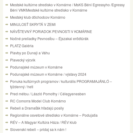
Mestské kultúrne stredisko v Komárne / MsKS Béni Egressyho /Egressy
Béni VMKMestské kultúrne stredisko v Komárne
Mestský klub dôchodcov Komárno
MINULOSŤ SKRYTÁ V ZEMI
NÁVŠTEVNÝ PORIADOK PEVNOSTI V KOMÁRNE
Nočné preliadky Pevnosťou – Éjszakai erődtúrák
PLATZ Galéria
Plavby po Dunaji a Váhu
Plavecký výcvik
Podunajské múzeum v Komárne
Podunajské múzeum v Komárne / výstavy 2024
Ponuka kultúrnych programov / kulturális PROGRAMAJÁNLÓ –
týždenný / heti
Pred métou / László Pomothy / Célegyenesben
RC Comorra Model Club Komárno
Rebeli a Dramaťák hľadajú posily
Regionálne osvetové stredisko v Komárne – Podujatia
RÉV – A Magyar Kultúra Háza / RÉV klub
Slovenskí rebeli – pridaj sa k nám !