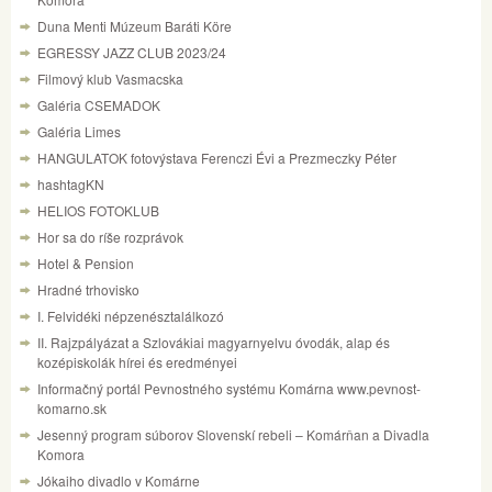
Duna Menti Múzeum Baráti Köre
EGRESSY JAZZ CLUB 2023/24
Filmový klub Vasmacska
Galéria CSEMADOK
Galéria Limes
HANGULATOK fotovýstava Ferenczi Évi a Prezmeczky Péter
hashtagKN
HELIOS FOTOKLUB
Hor sa do ríše rozprávok
Hotel & Pension
Hradné trhovisko
I. Felvidéki népzenésztalálkozó
II. Rajzpályázat a Szlovákiai magyarnyelvu óvodák, alap és
kozépiskolák hírei és eredményei
Informačný portál Pevnostného systému Komárna www.pevnost-
komarno.sk
Jesenný program súborov Slovenskí rebeli – Komárňan a Divadla
Komora
Jókaiho divadlo v Komárne