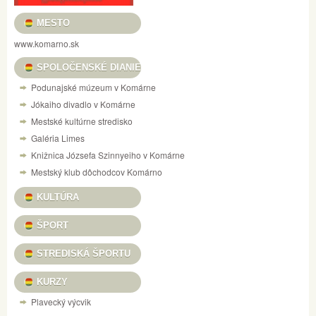
MESTO
www.komarno.sk
SPOLOČENSKÉ DIANIE
Podunajské múzeum v Komárne
Jókaiho divadlo v Komárne
Mestské kultúrne stredisko
Galéria Limes
Knižnica Józsefa Szinnyeiho v Komárne
Mestský klub dôchodcov Komárno
KULTÚRA
ŠPORT
STREDISKÁ ŠPORTU
KURZY
Plavecký výcvik