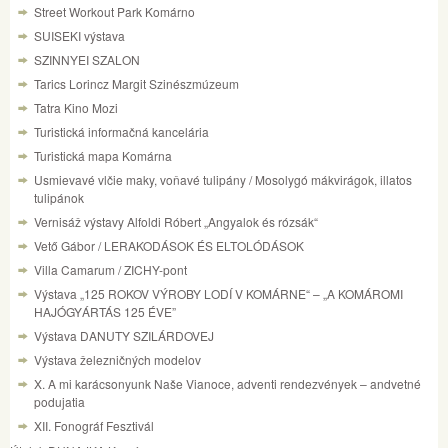
Street Workout Park Komárno
SUISEKI výstava
SZINNYEI SZALON
Tarics Lorincz Margit Szinészmúzeum
Tatra Kino Mozi
Turistická informačná kancelária
Turistická mapa Komárna
Usmievavé vlčie maky, voňavé tulipány / Mosolygó mákvirágok, illatos
tulipánok
Vernisáž výstavy Alfoldi Róbert „Angyalok és rózsák“
Vető Gábor / LERAKODÁSOK ÉS ELTOLÓDÁSOK
Villa Camarum / ZICHY-pont
Výstava „125 ROKOV VÝROBY LODÍ V KOMÁRNE“ – „A KOMÁROMI
HAJÓGYÁRTÁS 125 ÉVE”
Výstava DANUTY SZILÁRDOVEJ
Výstava železničných modelov
X. A mi karácsonyunk Naše Vianoce, adventi rendezvények – andvetné
podujatia
XII. Fonográf Fesztivál