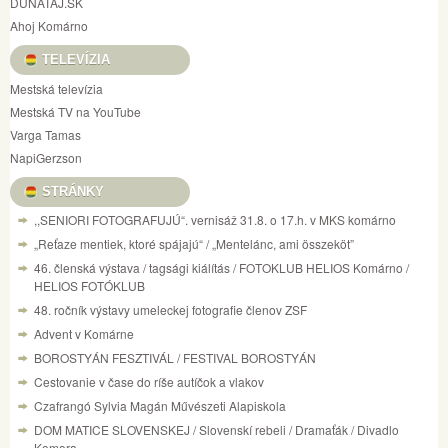
DUNATAJ.SK
Ahoj Komárno
TELEVÍZIA
Mestská televízia
Mestská TV na YouTube
Varga Tamas
NapiGerzson
STRÁNKY
,,SENIORI FOTOGRAFUJÚ“. vernisáž 31.8. o 17.h. v MKS komárno
„Reťaze mentiek, ktoré spájajú“ / „Mentelánc, ami összeköt”
46. členská výstava / tagsági kiálítás / FOTOKLUB HELIOS Komárno /
HELIOS FOTÓKLUB
48. ročník výstavy umeleckej fotografie členov ZSF
Advent v Komárne
BOROSTYÁN FESZTIVÁL / FESTIVAL BOROSTYÁN
Cestovanie v čase do ríše autíčok a vlakov
Czafrangó Sylvia Magán Művészeti Alapiskola
DOM MATICE SLOVENSKEJ / Slovenskí rebeli / Dramaťák / Divadlo
Komora