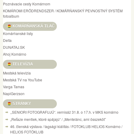
Poznávacie cesty Komárnom
KOMÁROMI ERŐDRENDSZER / KOMÁRŇANSKÝ PEVNOSTNÝ SYSTÉM
fotoalbum
KOMÁRŇANSKÁ TLAČ
Komárňanské listy
Delta
DUNATAJ.SK
Ahoj Komárno
TELEVÍZIA
Mestská televízia
Mestská TV na YouTube
Varga Tamas
NapiGerzson
STRÁNKY
,,SENIORI FOTOGRAFUJÚ“. vernisáž 31.8. o 17.h. v MKS komárno
„Reťaze mentiek, ktoré spájajú“ / „Mentelánc, ami összeköt”
46. členská výstava / tagsági kiálítás / FOTOKLUB HELIOS Komárno /
HELIOS FOTÓKLUB