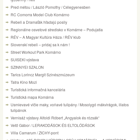
Pred métou / László Pomothy / Célegyenesben
RC Comorra Model Club Komárno
Rebeli a Dramaťák hľadajú posily
Regionálne osvetové stredisko v Komárne – Podujatia
RÉV – A Magyar Kultúra Háza / RÉV klub
Slovenskí rebeli – pridaj sa k nám !
Street Workout Park Komárno
SUISEKI výstava
SZINNYEI SZALON
Tarics Lorincz Margit Szinészmúzeum
Tatra Kino Mozi
Turistická informačná kancelária
Turistická mapa Komárna
Usmievavé vlčie maky, voňavé tulipány / Mosolygó mákvirágok, illatos
tulipánok
Vernisáž výstavy Alfoldi Róbert „Angyalok és rózsák“
Vető Gábor / LERAKODÁSOK ÉS ELTOLÓDÁSOK
Villa Camarum / ZICHY-pont