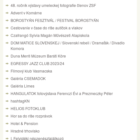
48. ročník výstavy umeleckej fotografie členov ZSF
Advent v Komárne
BOROSTYÁN FESZTIVÁL / FESTIVAL BOROSTYÁN
Cestovanie v čase do ríše autíčok a vlakov
Czafrangó Sylvia Magán Művészeti Alapiskola
DOM MATICE SLOVENSKEJ / Slovenskí rebeli / Dramaťák / Divadlo
Komora
Duna Menti Múzeum Baráti Köre
EGRESSY JAZZ CLUB 2023/24
Filmový klub Vasmacska
Galéria CSEMADOK
Galéria Limes
HANGULATOK fotovýstava Ferenczi Évi a Prezmeczky Péter
hashtagKN
HELIOS FOTOKLUB
Hor sa do ríše rozprávok
Hotel & Pension
Hradné trhovisko
I. Felvidéki népzenésztalálkozó