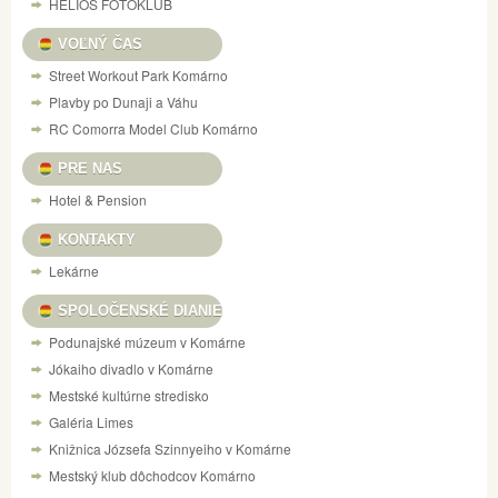
HELIOS FOTOKLUB
VOĽNÝ ČAS
Street Workout Park Komárno
Plavby po Dunaji a Váhu
RC Comorra Model Club Komárno
PRE NAS
Hotel & Pension
KONTAKTY
Lekárne
SPOLOČENSKÉ DIANIE
Podunajské múzeum v Komárne
Jókaiho divadlo v Komárne
Mestské kultúrne stredisko
Galéria Limes
Knižnica Józsefa Szinnyeiho v Komárne
Mestský klub dôchodcov Komárno