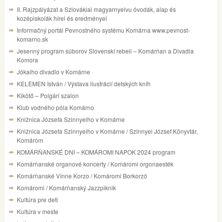
II. Rajzpályázat a Szlovákiai magyarnyelvu óvodák, alap és
kozépiskolák hírei és eredményei
Informačný portál Pevnostného systému Komárna www.pevnost-
komarno.sk
Jesenný program súborov Slovenskí rebeli – Komárňan a Divadla
Komora
Jókaiho divadlo v Komárne
KELEMEN István / Výstava ilustrácií detských kníh
Kikötő – Polgári szalon
Klub vodného póla Komárno
Knižnica Józsefa Szinnyeiho v Komárne
Knižnica Józsefa Szinnyeiho v Komárne / Szinnyei József Könyvtár,
Komárom
KOMÁRŇANSKÉ DNI – KOMÁROMI NAPOK 2024 program
Komárňanské organové koncerty / Komáromi orgonaesték
Komárňanské Vínne Korzo / Komáromi Borkorzó
Komáromi / Komárňanský Jazzpiknik
Kultúra pre deti
Kultúra v meste