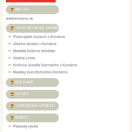
MESTO
www.komarno.sk
SPOLOČENSKÉ DIANIE
Podunajské múzeum v Komárne
Jókaiho divadlo v Komárne
Mestské kultúrne stredisko
Galéria Limes
Knižnica Józsefa Szinnyeiho v Komárne
Mestský klub dôchodcov Komárno
KULTÚRA
ŠPORT
STREDISKÁ ŠPORTU
KURZY
Plavecký výcvik