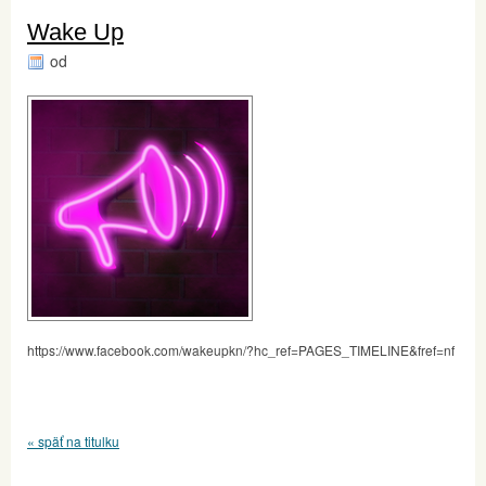
Wake Up
od
https://www.facebook.com/wakeupkn/?hc_ref=PAGES_TIMELINE&fref=nf
« späť na titulku