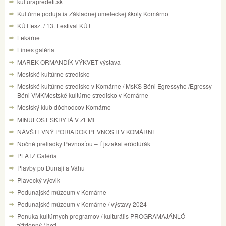
kulturapredeti.sk
Kultúrne podujatia Základnej umeleckej školy Komárno
KÚTfeszt / 13. Festival KÚT
Lekárne
Limes galéria
MAREK ORMANDÍK VÝKVET výstava
Mestské kultúrne stredisko
Mestské kultúrne stredisko v Komárne / MsKS Béni Egressyho /Egressy
Béni VMKMestské kultúrne stredisko v Komárne
Mestský klub dôchodcov Komárno
MINULOSŤ SKRYTÁ V ZEMI
NÁVŠTEVNÝ PORIADOK PEVNOSTI V KOMÁRNE
Nočné preliadky Pevnosťou – Éjszakai erődtúrák
PLATZ Galéria
Plavby po Dunaji a Váhu
Plavecký výcvik
Podunajské múzeum v Komárne
Podunajské múzeum v Komárne / výstavy 2024
Ponuka kultúrnych programov / kulturális PROGRAMAJÁNLÓ –
týždenný / heti