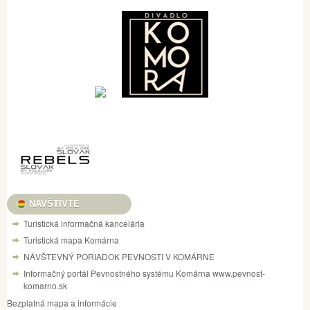
NAVŠTÍVTE
Turistická informačná kancelária
Turistická mapa Komárna
NÁVŠTEVNÝ PORIADOK PEVNOSTI V KOMÁRNE
Informačný portál Pevnostného systému Komárna www.pevnost-
komarno.sk
Bezplatná mapa a informácie