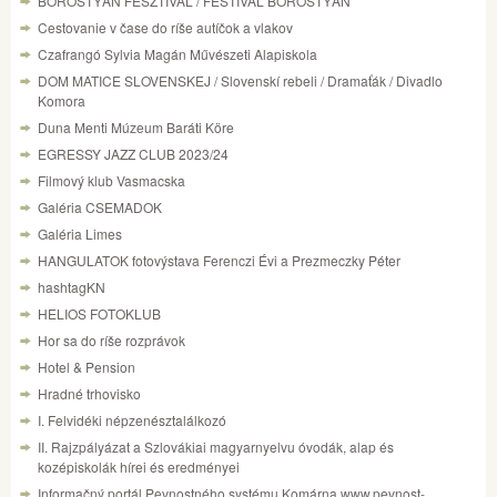
BOROSTYÁN FESZTIVÁL / FESTIVAL BOROSTYÁN
Cestovanie v čase do ríše autíčok a vlakov
Czafrangó Sylvia Magán Művészeti Alapiskola
DOM MATICE SLOVENSKEJ / Slovenskí rebeli / Dramaťák / Divadlo
Komora
Duna Menti Múzeum Baráti Köre
EGRESSY JAZZ CLUB 2023/24
Filmový klub Vasmacska
Galéria CSEMADOK
Galéria Limes
HANGULATOK fotovýstava Ferenczi Évi a Prezmeczky Péter
hashtagKN
HELIOS FOTOKLUB
Hor sa do ríše rozprávok
Hotel & Pension
Hradné trhovisko
I. Felvidéki népzenésztalálkozó
II. Rajzpályázat a Szlovákiai magyarnyelvu óvodák, alap és
kozépiskolák hírei és eredményei
Informačný portál Pevnostného systému Komárna www.pevnost-