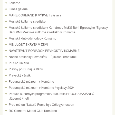
Lekárne
Limes galéria
MAREK ORMANDÍK VÝKVET výstava
Mestské kultúrne stredisko
Mestské kultúrne stredisko v Komárne / MsKS Béni Egressyho /Egressy
Béni VMKMestské kultúrne stredisko v Komárne
Mestský klub dôchodcov Komárno
MINULOSŤ SKRYTÁ V ZEMI
NÁVŠTEVNÝ PORIADOK PEVNOSTI V KOMÁRNE
Nočné preliadky Pevnosťou – Éjszakai erődtúrák
PLATZ Galéria
Plavby po Dunaji a Váhu
Plavecký výcvik
Podunajské múzeum v Komárne
Podunajské múzeum v Komárne / výstavy 2024
Ponuka kultúrnych programov / kulturális PROGRAMAJÁNLÓ –
týždenný / heti
Pred métou / László Pomothy / Célegyenesben
RC Comorra Model Club Komárno