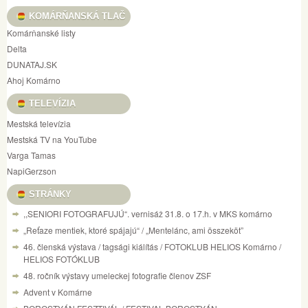
KOMÁRŇANSKÁ TLAČ
Komárňanské listy
Delta
DUNATAJ.SK
Ahoj Komárno
TELEVÍZIA
Mestská televízia
Mestská TV na YouTube
Varga Tamas
NapiGerzson
STRÁNKY
,,SENIORI FOTOGRAFUJÚ“. vernisáž 31.8. o 17.h. v MKS komárno
„Reťaze mentiek, ktoré spájajú“ / „Mentelánc, ami összeköt”
46. členská výstava / tagsági kiálítás / FOTOKLUB HELIOS Komárno /
HELIOS FOTÓKLUB
48. ročník výstavy umeleckej fotografie členov ZSF
Advent v Komárne