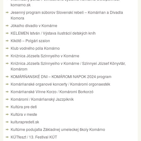
komarno.sk
Jesenný program súborov Slovenskí rebeli – Komárňan a Divadla
Komora
Jókaiho divadlo v Komárne
KELEMEN István / Výstava ilustrácií detských kníh
Kikötő – Polgári szalon
Klub vodného póla Komárno
Knižnica Józsefa Szinnyeiho v Komárne
Knižnica Józsefa Szinnyeiho v Komárne / Szinnyei József Könyvtár,
Komárom
KOMÁRŇANSKÉ DNI – KOMÁROMI NAPOK 2024 program
Komárňanské organové koncerty / Komáromi orgonaesték
Komárňanské Vínne Korzo / Komáromi Borkorzó
Komáromi / Komárňanský Jazzpiknik
Kultúra pre deti
Kultúra v meste
kulturapredeti.sk
Kultúrne podujatia Základnej umeleckej školy Komárno
KÚTfeszt / 13. Festival KÚT