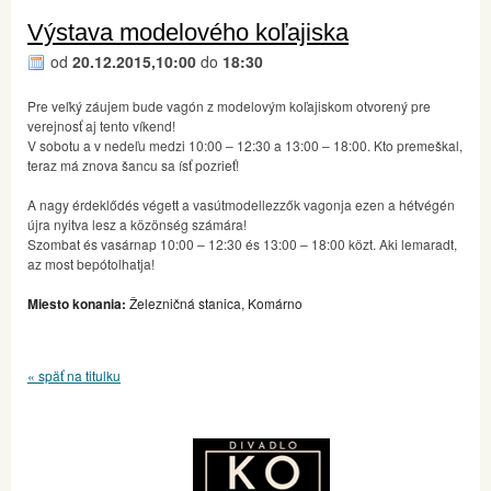
Výstava modelového koľajiska
od
20.12.2015,10:00
do
18:30
Pre veľký záujem bude vagón z modelovým koľajiskom otvorený pre
verejnosť aj tento víkend!
V sobotu a v nedeľu medzi 10:00 – 12:30 a 13:00 – 18:00. Kto premeškal,
teraz má znova šancu sa ísť pozrieť!
A nagy érdeklődés végett a vasútmodellezzők vagonja ezen a hétvégén
újra nyitva lesz a közönség számára!
Szombat és vasárnap 10:00 – 12:30 és 13:00 – 18:00 közt. Aki lemaradt,
az most bepótolhatja!
Miesto konania:
Železničná stanica, Komárno
« späť na titulku