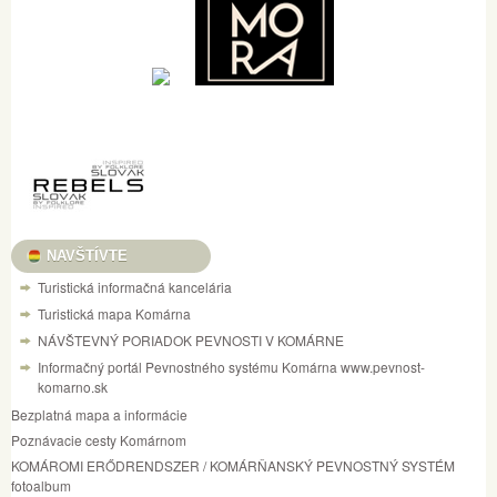
NAVŠTÍVTE
Turistická informačná kancelária
Turistická mapa Komárna
NÁVŠTEVNÝ PORIADOK PEVNOSTI V KOMÁRNE
Informačný portál Pevnostného systému Komárna www.pevnost-
komarno.sk
Bezplatná mapa a informácie
Poznávacie cesty Komárnom
KOMÁROMI ERŐDRENDSZER / KOMÁRŇANSKÝ PEVNOSTNÝ SYSTÉM
fotoalbum