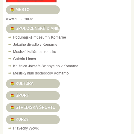
MESTO
www.komarno.sk
SPOLOČENSKÉ DIANIE
Podunajské múzeum v Komárne
Jókaiho divadlo v Komárne
Mestské kultúrne stredisko
Galéria Limes
Knižnica Józsefa Szinnyeiho v Komárne
Mestský klub dôchodcov Komárno
KULTÚRA
ŠPORT
STREDISKÁ ŠPORTU
KURZY
Plavecký výcvik