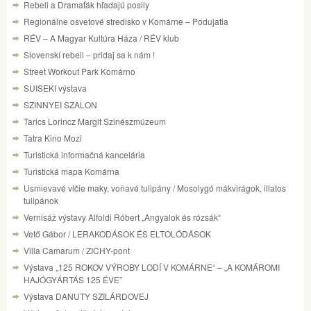
Rebeli a Dramaťák hľadajú posily
Regionálne osvetové stredisko v Komárne – Podujatia
RÉV – A Magyar Kultúra Háza / RÉV klub
Slovenskí rebeli – pridaj sa k nám !
Street Workout Park Komárno
SUISEKI výstava
SZINNYEI SZALON
Tarics Lorincz Margit Szinészmúzeum
Tatra Kino Mozi
Turistická informačná kancelária
Turistická mapa Komárna
Usmievavé vlčie maky, voňavé tulipány / Mosolygó mákvirágok, illatos
tulipánok
Vernisáž výstavy Alfoldi Róbert „Angyalok és rózsák“
Vető Gábor / LERAKODÁSOK ÉS ELTOLÓDÁSOK
Villa Camarum / ZICHY-pont
Výstava „125 ROKOV VÝROBY LODÍ V KOMÁRNE“ – „A KOMÁROMI
HAJÓGYÁRTÁS 125 ÉVE”
Výstava DANUTY SZILÁRDOVEJ