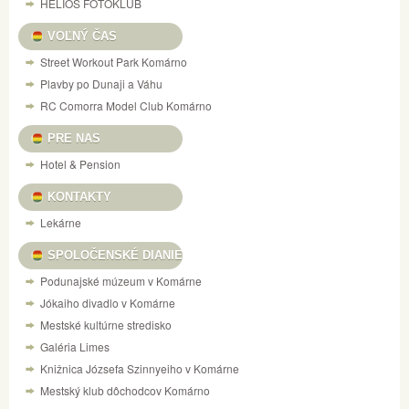
HELIOS FOTOKLUB
VOĽNÝ ČAS
Street Workout Park Komárno
Plavby po Dunaji a Váhu
RC Comorra Model Club Komárno
PRE NAS
Hotel & Pension
KONTAKTY
Lekárne
SPOLOČENSKÉ DIANIE
Podunajské múzeum v Komárne
Jókaiho divadlo v Komárne
Mestské kultúrne stredisko
Galéria Limes
Knižnica Józsefa Szinnyeiho v Komárne
Mestský klub dôchodcov Komárno