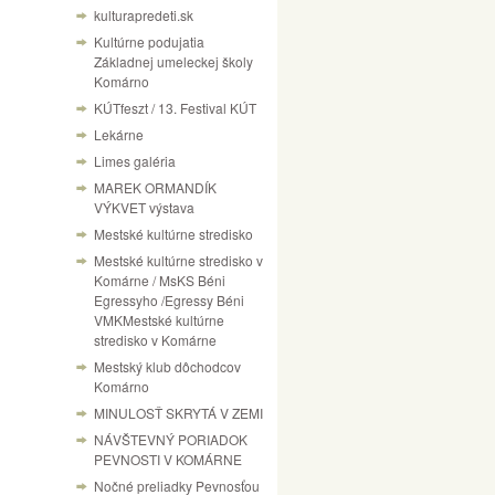
kulturapredeti.sk
Kultúrne podujatia
Základnej umeleckej školy
Komárno
KÚTfeszt / 13. Festival KÚT
Lekárne
Limes galéria
MAREK ORMANDÍK
VÝKVET výstava
Mestské kultúrne stredisko
Mestské kultúrne stredisko v
Komárne / MsKS Béni
Egressyho /Egressy Béni
VMKMestské kultúrne
stredisko v Komárne
Mestský klub dôchodcov
Komárno
MINULOSŤ SKRYTÁ V ZEMI
NÁVŠTEVNÝ PORIADOK
PEVNOSTI V KOMÁRNE
Nočné preliadky Pevnosťou