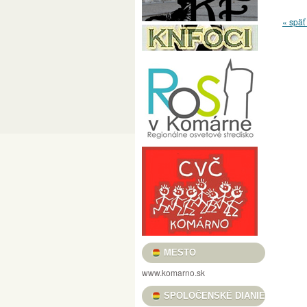
PRED MÉTOU / LÁSZLÓ POMOTHY / CÉLE
« späť 
FILMOVÝ KLUB VASMACSKA
USMIEVAVÉ VLČIE MAKY, VOŇAVÉ TULIPÁ
„REŤAZE MENTIEK, KTORÉ SPÁJAJÚ“ / „
HRADNÉ TRHOVISKO
BOROSTYÁN FESZ
KULTÚRA PRE DETI
HELIOS FOTOKLU
KOMÁRŇANSKÉ DNI – KOMÁROMI NAPOK 
DUNA MENTI MÚZEUM BARÁTI KÖRE
C
VERNISÁŽ VÝSTAVY ALFOLDI RÓBERT „A
NOČNÉ PRELIADKY PEVNOSŤOU – ÉJSZA
MESTSKÉ KULTÚRNE STREDISKO
KULT
KOMÁRŇANSKÉ ORGANOVÉ KONCERTY /
MESTO
GALÉRIA LIMES
KNIŽNICA JÓZSEFA S
www.komarno.sk
PODUNAJSKÉ MÚZEUM V KOMÁRNE
PL
SPOLOČENSKÉ DIANIE
II. RAJZPÁLYÁZAT A SZLOVÁKIAI MAGYA