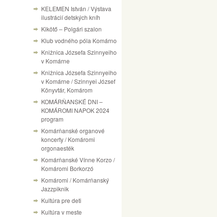
KELEMEN István / Výstava
ilustrácií detských kníh
Kikötő – Polgári szalon
Klub vodného póla Komárno
Knižnica Józsefa Szinnyeiho
v Komárne
Knižnica Józsefa Szinnyeiho
v Komárne / Szinnyei József
Könyvtár, Komárom
KOMÁRŇANSKÉ DNI –
KOMÁROMI NAPOK 2024
program
Komárňanské organové
koncerty / Komáromi
orgonaesték
Komárňanské Vínne Korzo /
Komáromi Borkorzó
Komáromi / Komárňanský
Jazzpiknik
Kultúra pre deti
Kultúra v meste