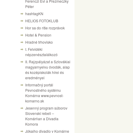
Ferenczi Évi a Prezmeczky
Péter
hashtagKN
HELIOS FOTOKLUB
Hor sa do ríše rozprávok
Hotel & Pension
Hradné trhovisko
I. Felvidéki
népzenésztalálkozó
II. Rajzpályázat a Szlovákiai
magyarnyelvu óvodák, alap
és kozépiskolák hírei és
eredményei
Informačný portál
Pevnostného systému
Komárna www.pevnost-
komarno.sk
Jesenný program súborov
Slovenskí rebeli –
Komárňan a Divadla
Komora
Jókaiho divadlo v Komárne