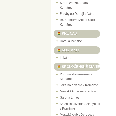
Street Workout Park
Komárno
Plavby po Dunaji a Váhu
RC Comorra Model Club
Komárno
PRE NAS
Hotel & Pension
KONTAKTY
Lekárne
SPOLOČENSKÉ DIANIE
Podunajské múzeum v
Komárne
Jókaiho divadlo v Komárne
Mestské kultúrne stredisko
Galéria Limes
Knižnica Józsefa Szinnyeiho
v Komárne
Mestský klub dôchodcov