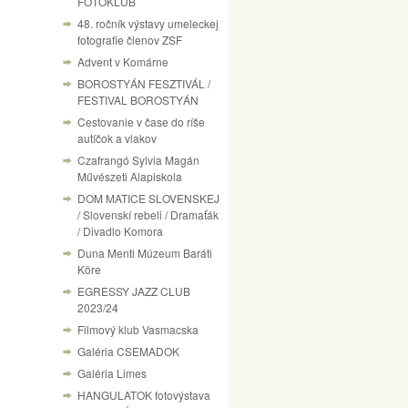
FOTÓKLUB
48. ročník výstavy umeleckej
fotografie členov ZSF
Advent v Komárne
BOROSTYÁN FESZTIVÁL /
FESTIVAL BOROSTYÁN
Cestovanie v čase do ríše
autíčok a vlakov
Czafrangó Sylvia Magán
Művészeti Alapiskola
DOM MATICE SLOVENSKEJ
/ Slovenskí rebeli / Dramaťák
/ Divadlo Komora
Duna Menti Múzeum Baráti
Köre
EGRESSY JAZZ CLUB
2023/24
Filmový klub Vasmacska
Galéria CSEMADOK
Galéria Limes
HANGULATOK fotovýstava