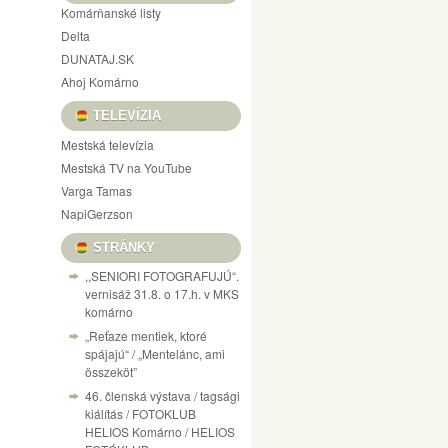
Komárňanské listy
Delta
DUNATAJ.SK
Ahoj Komárno
TELEVÍZIA
Mestská televízia
Mestská TV na YouTube
Varga Tamas
NapiGerzson
STRÁNKY
,,SENIORI FOTOGRAFUJÚ“.
vernisáž 31.8. o 17.h. v MKS
komárno
„Reťaze mentiek, ktoré
spájajú“ / „Mentelánc, ami
összeköt”
46. členská výstava / tagsági
kiálítás / FOTOKLUB
HELIOS Komárno / HELIOS