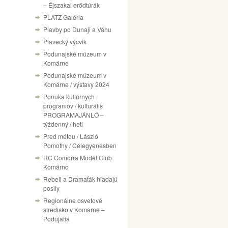
– Éjszakai erődtúrák
PLATZ Galéria
Plavby po Dunaji a Váhu
Plavecký výcvik
Podunajské múzeum v
Komárne
Podunajské múzeum v
Komárne / výstavy 2024
Ponuka kultúrnych
programov / kulturális
PROGRAMAJÁNLÓ –
týždenný / heti
Pred métou / László
Pomothy / Célegyenesben
RC Comorra Model Club
Komárno
Rebeli a Dramaťák hľadajú
posily
Regionálne osvetové
stredisko v Komárne –
Podujatia