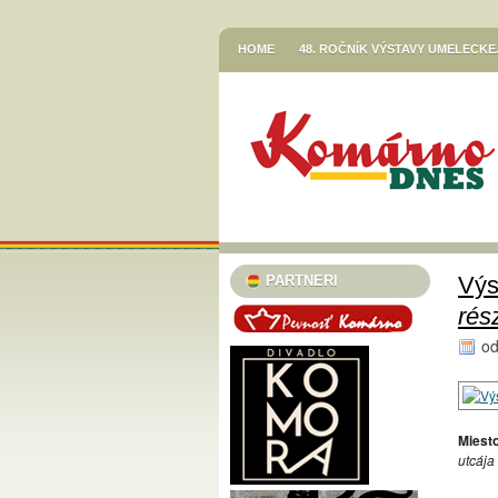
HOME
48. ROČNÍK VÝSTAVY UMELECK
VETŐ GÁBOR / LERAKODÁSOK ÉS ELTOL
HOR SA DO RÍŠE ROZPRÁVOK
JESENN
KNIŽNICA JÓZSEFA SZINNYEIHO V KOMÁR
MESTSKÉ KULTÚRNE STREDISKO V KOMÁR
STREDISKO V KOMÁRNE
EGRESSY JAZZ CLUB 2023/24
PLAVECK
SZINNYEI SZALON
KÚTFESZT / 13. FES
Výs
PARTNERI
TURISTICKÁ INFORMAČNÁ KANCELÁRIA
rés
TARICS LORINCZ MARGIT SZINÉSZMÚZEU
o
TATRA KINO MOZI
KLUB VODNÉHO PÓ
46. ČLENSKÁ VÝSTAVA / TAGSÁGI KIÁLÍT
Miesto
MESTSKÝ KLUB DÔCHODCOV KOMÁRNO
utcája
PODUNAJSKÉ MÚZEUM V KOMÁRNE / VÝST