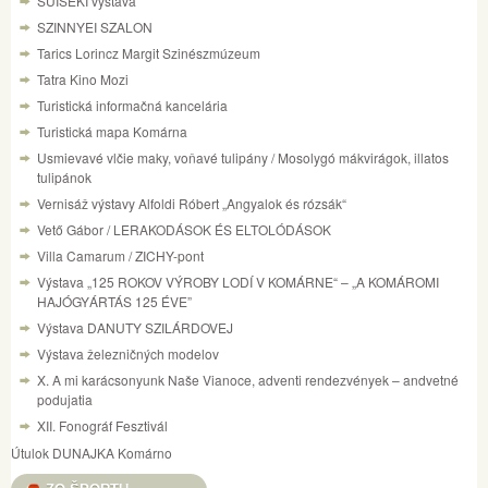
SUISEKI výstava
SZINNYEI SZALON
Tarics Lorincz Margit Szinészmúzeum
Tatra Kino Mozi
Turistická informačná kancelária
Turistická mapa Komárna
Usmievavé vlčie maky, voňavé tulipány / Mosolygó mákvirágok, illatos
tulipánok
Vernisáž výstavy Alfoldi Róbert „Angyalok és rózsák“
Vető Gábor / LERAKODÁSOK ÉS ELTOLÓDÁSOK
Villa Camarum / ZICHY-pont
Výstava „125 ROKOV VÝROBY LODÍ V KOMÁRNE“ – „A KOMÁROMI
HAJÓGYÁRTÁS 125 ÉVE”
Výstava DANUTY SZILÁRDOVEJ
Výstava železničných modelov
X. A mi karácsonyunk Naše Vianoce, adventi rendezvények – andvetné
podujatia
XII. Fonográf Fesztivál
Útulok DUNAJKA Komárno