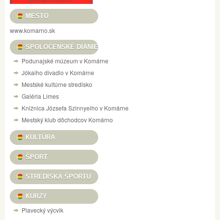
MESTO
www.komarno.sk
SPOLOČENSKÉ DIANIE
Podunajské múzeum v Komárne
Jókaiho divadlo v Komárne
Mestské kultúrne stredisko
Galéria Limes
Knižnica Józsefa Szinnyeiho v Komárne
Mestský klub dôchodcov Komárno
KULTÚRA
ŠPORT
STREDISKÁ ŠPORTU
KURZY
Plavecký výcvik