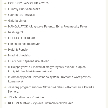
EGRESSY JAZZ CLUB 2023/24
Filmový klub Vasmacska
Galéria CSEMADOK
Galéria Limes
HANGULATOK fotovýstava Ferenczi Évi a Prezmeczky Péter
hashtagKN
HELIOS FOTOKLUB
Hor sa do ríše rozprávok
Hotel & Pension
Hradné trhovisko
I. Felvidéki népzenésztalálkozó
II. Rajzpályázat a Szlovákiai magyarnyelvu óvodák, alap és
kozépiskolák hírei és eredményei
Informačný portál Pevnostného systému Komárna www.pevnost-
komarno.sk
Jesenný program súborov Slovenskí rebeli – Komárňan a Divadla
Komora
Jókaiho divadlo v Komárne
KELEMEN István / Výstava ilustrácií detských kníh