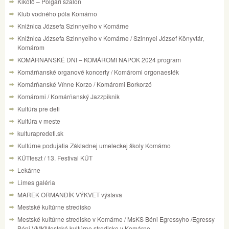
Kikötő – Polgári szalon
Klub vodného póla Komárno
Knižnica Józsefa Szinnyeiho v Komárne
Knižnica Józsefa Szinnyeiho v Komárne / Szinnyei József Könyvtár,
Komárom
KOMÁRŇANSKÉ DNI – KOMÁROMI NAPOK 2024 program
Komárňanské organové koncerty / Komáromi orgonaesték
Komárňanské Vínne Korzo / Komáromi Borkorzó
Komáromi / Komárňanský Jazzpiknik
Kultúra pre deti
Kultúra v meste
kulturapredeti.sk
Kultúrne podujatia Základnej umeleckej školy Komárno
KÚTfeszt / 13. Festival KÚT
Lekárne
Limes galéria
MAREK ORMANDÍK VÝKVET výstava
Mestské kultúrne stredisko
Mestské kultúrne stredisko v Komárne / MsKS Béni Egressyho /Egressy
Béni VMKMestské kultúrne stredisko v Komárne