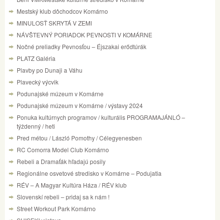
Mestský klub dôchodcov Komárno
MINULOSŤ SKRYTÁ V ZEMI
NÁVŠTEVNÝ PORIADOK PEVNOSTI V KOMÁRNE
Nočné preliadky Pevnosťou – Éjszakai erődtúrák
PLATZ Galéria
Plavby po Dunaji a Váhu
Plavecký výcvik
Podunajské múzeum v Komárne
Podunajské múzeum v Komárne / výstavy 2024
Ponuka kultúrnych programov / kulturális PROGRAMAJÁNLÓ –
týždenný / heti
Pred métou / László Pomothy / Célegyenesben
RC Comorra Model Club Komárno
Rebeli a Dramaťák hľadajú posily
Regionálne osvetové stredisko v Komárne – Podujatia
RÉV – A Magyar Kultúra Háza / RÉV klub
Slovenskí rebeli – pridaj sa k nám !
Street Workout Park Komárno