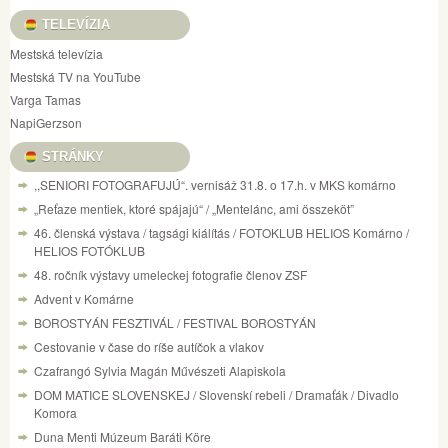
TELEVÍZIA
Mestská televízia
Mestská TV na YouTube
Varga Tamas
NapiGerzson
STRÁNKY
,,SENIORI FOTOGRAFUJÚ“. vernisáž 31.8. o 17.h. v MKS komárno
„Reťaze mentiek, ktoré spájajú“ / „Mentelánc, ami összeköt”
46. členská výstava / tagsági kiálítás / FOTOKLUB HELIOS Komárno /
HELIOS FOTÓKLUB
48. ročník výstavy umeleckej fotografie členov ZSF
Advent v Komárne
BOROSTYÁN FESZTIVÁL / FESTIVAL BOROSTYÁN
Cestovanie v čase do ríše autíčok a vlakov
Czafrangó Sylvia Magán Művészeti Alapiskola
DOM MATICE SLOVENSKEJ / Slovenskí rebeli / Dramaťák / Divadlo
Komora
Duna Menti Múzeum Baráti Köre