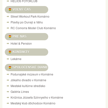
HELIOS FOTOKLUB
VOĽNÝ ČAS
Street Workout Park Komárno
Plavby po Dunaji a Váhu
RC Comorra Model Club Komárno
PRE NAS
Hotel & Pension
KONTAKTY
Lekárne
SPOLOČENSKÉ DIANIE
Podunajské múzeum v Komárne
Jókaiho divadlo v Komárne
Mestské kultúrne stredisko
Galéria Limes
Knižnica Józsefa Szinnyeiho v Komárne
Mestský klub dôchodcov Komárno