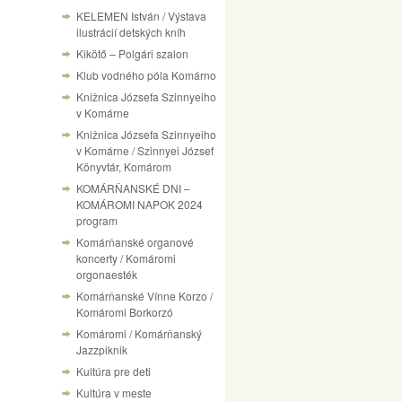
KELEMEN István / Výstava
ilustrácií detských kníh
Kikötő – Polgári szalon
Klub vodného póla Komárno
Knižnica Józsefa Szinnyeiho
v Komárne
Knižnica Józsefa Szinnyeiho
v Komárne / Szinnyei József
Könyvtár, Komárom
KOMÁRŇANSKÉ DNI –
KOMÁROMI NAPOK 2024
program
Komárňanské organové
koncerty / Komáromi
orgonaesték
Komárňanské Vínne Korzo /
Komáromi Borkorzó
Komáromi / Komárňanský
Jazzpiknik
Kultúra pre deti
Kultúra v meste