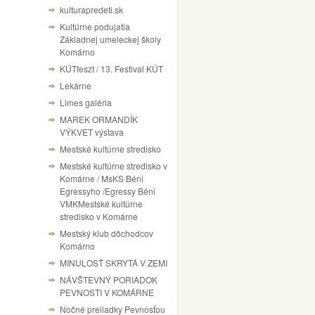
kulturapredeti.sk
Kultúrne podujatia
Základnej umeleckej školy
Komárno
KÚTfeszt / 13. Festival KÚT
Lekárne
Limes galéria
MAREK ORMANDÍK
VÝKVET výstava
Mestské kultúrne stredisko
Mestské kultúrne stredisko v
Komárne / MsKS Béni
Egressyho /Egressy Béni
VMKMestské kultúrne
stredisko v Komárne
Mestský klub dôchodcov
Komárno
MINULOSŤ SKRYTÁ V ZEMI
NÁVŠTEVNÝ PORIADOK
PEVNOSTI V KOMÁRNE
Nočné preliadky Pevnosťou