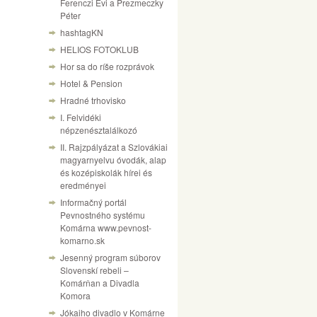
Ferenczi Évi a Prezmeczky
Péter
hashtagKN
HELIOS FOTOKLUB
Hor sa do ríše rozprávok
Hotel & Pension
Hradné trhovisko
I. Felvidéki
népzenésztalálkozó
II. Rajzpályázat a Szlovákiai
magyarnyelvu óvodák, alap
és kozépiskolák hírei és
eredményei
Informačný portál
Pevnostného systému
Komárna www.pevnost-
komarno.sk
Jesenný program súborov
Slovenskí rebeli –
Komárňan a Divadla
Komora
Jókaiho divadlo v Komárne