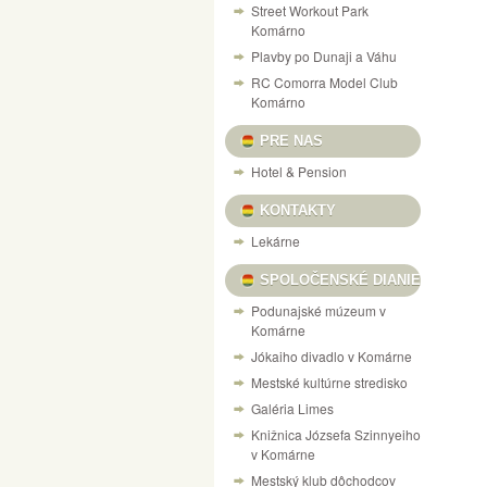
Street Workout Park
Komárno
Plavby po Dunaji a Váhu
RC Comorra Model Club
Komárno
PRE NAS
Hotel & Pension
KONTAKTY
Lekárne
SPOLOČENSKÉ DIANIE
Podunajské múzeum v
Komárne
Jókaiho divadlo v Komárne
Mestské kultúrne stredisko
Galéria Limes
Knižnica Józsefa Szinnyeiho
v Komárne
Mestský klub dôchodcov