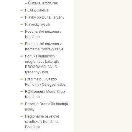
– Éjszakai erődtúrák
PLATZ Galéria
Plavby po Dunaji a Váhu
Plavecký výcvik
Podunajské múzeum v
Komárne
Podunajské múzeum v
Komárne / výstavy 2024
Ponuka kultúrnych
programov / kulturális
PROGRAMAJÁNLÓ –
týždenný / heti
Pred métou / László
Pomothy / Célegyenesben
RC Comorra Model Club
Komárno
Rebeli a Dramaťák hľadajú
posily
Regionálne osvetové
stredisko v Komárne –
Podujatia