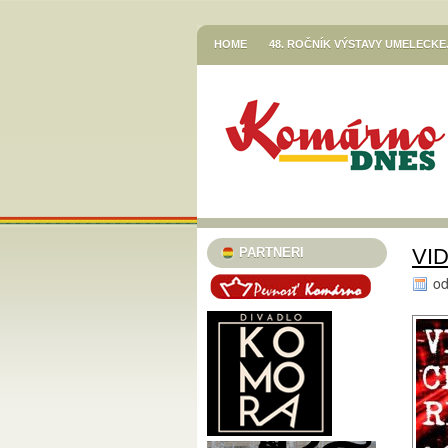
HOME
48. ROČNÍK VÝSTAVY UMELECK
VETŐ GÁBOR / LERAKODÁSOK ÉS ELTOL
HOR SA DO RÍŠE ROZPRÁVOK
JESENN
KNIŽNICA JÓZSEFA SZINNYEIHO V KOMÁR
MESTSKÉ KULTÚRNE STREDISKO V KOMÁR
STREDISKO V KOMÁRNE
EGRESSY JAZZ CLUB 2023/24
PLAVECK
SZINNYEI SZALON
KÚTFESZT / 13. FES
VI
PARTNERI
TURISTICKÁ INFORMAČNÁ KANCELÁRIA
o
TARICS LORINCZ MARGIT SZINÉSZMÚZEU
TATRA KINO MOZI
KLUB VODNÉHO PÓ
46. ČLENSKÁ VÝSTAVA / TAGSÁGI KIÁLÍT
MESTSKÝ KLUB DÔCHODCOV KOMÁRNO
PODUNAJSKÉ MÚZEUM V KOMÁRNE / VÝST