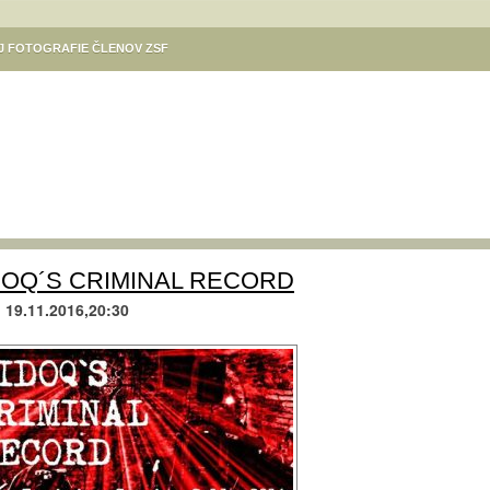
EJ FOTOGRAFIE ČLENOV ZSF
ÓDÁSOK
KULTÚRA V MESTE
VÝSTAVA DANUTY SZILÁRDOVEJ
Ý PROGRAM SÚBOROV SLOVENSKÍ REBELI – KOMÁRŇAN A DIVADLA KOMORA
NE / SZINNYEI JÓZSEF KÖNYVTÁR, KOMÁROM
GALÉRIA CSEMADOK
NE / MSKS BÉNI EGRESSYHO /EGRESSY BÉNI VMKMESTSKÉ KULTÚRNE
Ý VÝCVIK
KULTÚRNE PODUJATIA ZÁKLADNEJ UMELECKEJ ŠKOLY KOMÁRNO
TIVAL KÚT
TURISTICKÁ MAPA KOMÁRNA
KIKÖTŐ – POLGÁRI SZALON
DOQ´S CRIMINAL RECORD
KOMÁRŇANSKÉ VÍNNE KORZO / KOMÁROMI BORKORZÓ
d
19.11.2016,20:30
M
,,SENIORI FOTOGRAFUJÚ“. VERNISÁŽ 31.8. O 17.H. V MKS KOMÁRNO
LA KOMÁRNO
REGIONÁLNE OSVETOVÉ STREDISKO V KOMÁRNE – PODUJATIA
ÁS / FOTOKLUB HELIOS KOMÁRNO / HELIOS FOTÓKLUB
RÉV – A MAGYAR KULTÚRA HÁZA / RÉV KLUB
PLATZ GALÉRIA
AVY 2024
KELEMEN ISTVÁN / VÝSTAVA ILUSTRÁCIÍ DETSKÝCH KNÍH