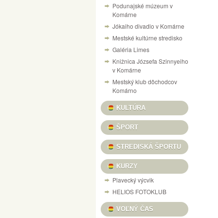
Podunajské múzeum v
NÁVŠTEVNÝ PORIADOK PEVNOSTI V KOM
Komárne
Jókaiho divadlo v Komárne
VÝSTAVA „125 ROKOV VÝROBY LODÍ V KO
Mestské kultúrne stredisko
CESTOVANIE V ČASE DO RÍŠE AUTÍČOK A
Galéria Limes
VILLA CAMARUM / ZICHY-PONT
Knižnica Józsefa Szinnyeiho
v Komárne
PONUKA KULTÚRNYCH PROGRAMOV / KULT
Mestský klub dôchodcov
DOM MATICE SLOVENSKEJ / SLOVENSKÍ R
Komárno
VÝSTAVA ŽELEZNIČNÝCH MODELOV
SU
KULTÚRA
X. A MI KARÁCSONYUNK NAŠE VIANOCE, 
ŠPORT
INFORMAČNÝ PORTÁL PEVNOSTNÉHO SY
STREDISKÁ ŠPORTU
HANGULATOK FOTOVÝSTAVA FERENCZI ÉV
KURZY
Plavecký výcvik
HELIOS FOTOKLUB
VOĽNÝ ČAS