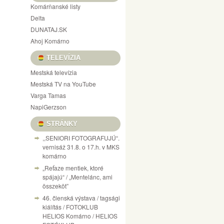
Komárňanské listy
Delta
DUNATAJ.SK
Ahoj Komárno
TELEVÍZIA
Mestská televízia
Mestská TV na YouTube
Varga Tamas
NapiGerzson
STRÁNKY
,,SENIORI FOTOGRAFUJÚ“.
vernisáž 31.8. o 17.h. v MKS
komárno
„Reťaze mentiek, ktoré
spájajú“ / „Mentelánc, ami
összeköt”
46. členská výstava / tagsági
kiálítás / FOTOKLUB
HELIOS Komárno / HELIOS