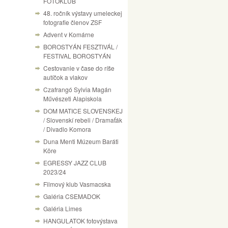
FOTÓKLUB
48. ročník výstavy umeleckej
fotografie členov ZSF
Advent v Komárne
BOROSTYÁN FESZTIVÁL /
FESTIVAL BOROSTYÁN
Cestovanie v čase do ríše
autíčok a vlakov
Czafrangó Sylvia Magán
Művészeti Alapiskola
DOM MATICE SLOVENSKEJ
/ Slovenskí rebeli / Dramaťák
/ Divadlo Komora
Duna Menti Múzeum Baráti
Köre
EGRESSY JAZZ CLUB
2023/24
Filmový klub Vasmacska
Galéria CSEMADOK
Galéria Limes
HANGULATOK fotovýstava