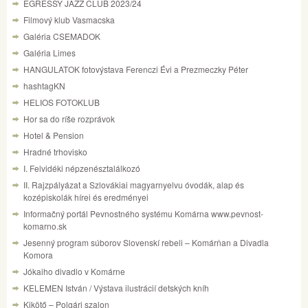
EGRESSY JAZZ CLUB 2023/24
Filmový klub Vasmacska
Galéria CSEMADOK
Galéria Limes
HANGULATOK fotovýstava Ferenczi Évi a Prezmeczky Péter
hashtagKN
HELIOS FOTOKLUB
Hor sa do ríše rozprávok
Hotel & Pension
Hradné trhovisko
I. Felvidéki népzenésztalálkozó
II. Rajzpályázat a Szlovákiai magyarnyelvu óvodák, alap és
kozépiskolák hírei és eredményei
Informačný portál Pevnostného systému Komárna www.pevnost-
komarno.sk
Jesenný program súborov Slovenskí rebeli – Komárňan a Divadla
Komora
Jókaiho divadlo v Komárne
KELEMEN István / Výstava ilustrácií detských kníh
Kikötő – Polgári szalon