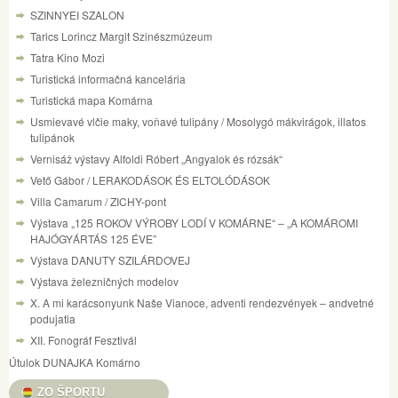
SZINNYEI SZALON
Tarics Lorincz Margit Szinészmúzeum
Tatra Kino Mozi
Turistická informačná kancelária
Turistická mapa Komárna
Usmievavé vlčie maky, voňavé tulipány / Mosolygó mákvirágok, illatos
tulipánok
Vernisáž výstavy Alfoldi Róbert „Angyalok és rózsák“
Vető Gábor / LERAKODÁSOK ÉS ELTOLÓDÁSOK
Villa Camarum / ZICHY-pont
Výstava „125 ROKOV VÝROBY LODÍ V KOMÁRNE“ – „A KOMÁROMI
HAJÓGYÁRTÁS 125 ÉVE”
Výstava DANUTY SZILÁRDOVEJ
Výstava železničných modelov
X. A mi karácsonyunk Naše Vianoce, adventi rendezvények – andvetné
podujatia
XII. Fonográf Fesztivál
Útulok DUNAJKA Komárno
ZO ŠPORTU