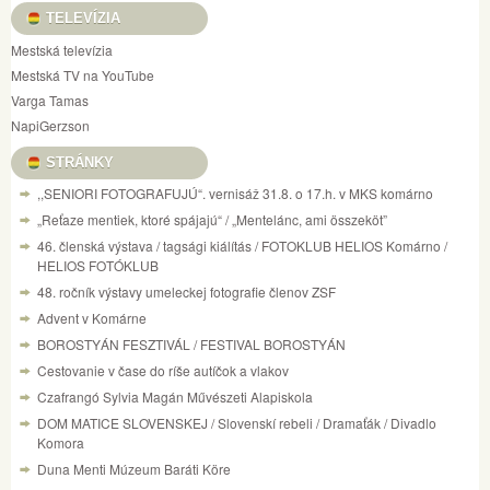
TELEVÍZIA
Mestská televízia
Mestská TV na YouTube
Varga Tamas
NapiGerzson
STRÁNKY
,,SENIORI FOTOGRAFUJÚ“. vernisáž 31.8. o 17.h. v MKS komárno
„Reťaze mentiek, ktoré spájajú“ / „Mentelánc, ami összeköt”
46. členská výstava / tagsági kiálítás / FOTOKLUB HELIOS Komárno /
HELIOS FOTÓKLUB
48. ročník výstavy umeleckej fotografie členov ZSF
Advent v Komárne
BOROSTYÁN FESZTIVÁL / FESTIVAL BOROSTYÁN
Cestovanie v čase do ríše autíčok a vlakov
Czafrangó Sylvia Magán Művészeti Alapiskola
DOM MATICE SLOVENSKEJ / Slovenskí rebeli / Dramaťák / Divadlo
Komora
Duna Menti Múzeum Baráti Köre