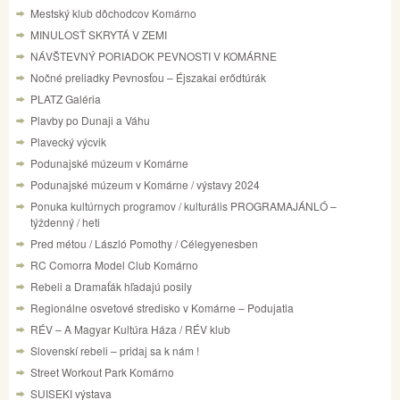
Mestský klub dôchodcov Komárno
MINULOSŤ SKRYTÁ V ZEMI
NÁVŠTEVNÝ PORIADOK PEVNOSTI V KOMÁRNE
Nočné preliadky Pevnosťou – Éjszakai erődtúrák
PLATZ Galéria
Plavby po Dunaji a Váhu
Plavecký výcvik
Podunajské múzeum v Komárne
Podunajské múzeum v Komárne / výstavy 2024
Ponuka kultúrnych programov / kulturális PROGRAMAJÁNLÓ –
týždenný / heti
Pred métou / László Pomothy / Célegyenesben
RC Comorra Model Club Komárno
Rebeli a Dramaťák hľadajú posily
Regionálne osvetové stredisko v Komárne – Podujatia
RÉV – A Magyar Kultúra Háza / RÉV klub
Slovenskí rebeli – pridaj sa k nám !
Street Workout Park Komárno
SUISEKI výstava