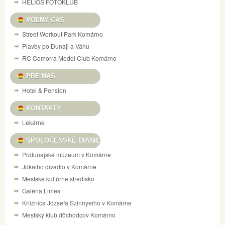
HELIOS FOTOKLUB
VOĽNÝ ČAS
Street Workout Park Komárno
Plavby po Dunaji a Váhu
RC Comorra Model Club Komárno
PRE NAS
Hotel & Pension
KONTAKTY
Lekárne
SPOLOČENSKÉ DIANIE
Podunajské múzeum v Komárne
Jókaiho divadlo v Komárne
Mestské kultúrne stredisko
Galéria Limes
Knižnica Józsefa Szinnyeiho v Komárne
Mestský klub dôchodcov Komárno