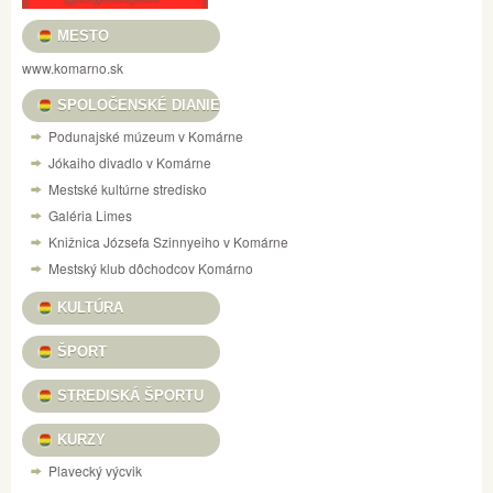
MESTO
www.komarno.sk
SPOLOČENSKÉ DIANIE
Podunajské múzeum v Komárne
Jókaiho divadlo v Komárne
Mestské kultúrne stredisko
Galéria Limes
Knižnica Józsefa Szinnyeiho v Komárne
Mestský klub dôchodcov Komárno
KULTÚRA
ŠPORT
STREDISKÁ ŠPORTU
KURZY
Plavecký výcvik