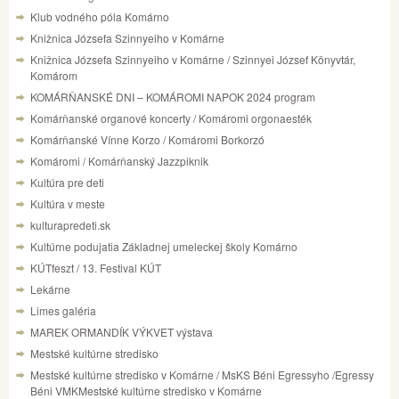
Klub vodného póla Komárno
Knižnica Józsefa Szinnyeiho v Komárne
Knižnica Józsefa Szinnyeiho v Komárne / Szinnyei József Könyvtár,
Komárom
KOMÁRŇANSKÉ DNI – KOMÁROMI NAPOK 2024 program
Komárňanské organové koncerty / Komáromi orgonaesték
Komárňanské Vínne Korzo / Komáromi Borkorzó
Komáromi / Komárňanský Jazzpiknik
Kultúra pre deti
Kultúra v meste
kulturapredeti.sk
Kultúrne podujatia Základnej umeleckej školy Komárno
KÚTfeszt / 13. Festival KÚT
Lekárne
Limes galéria
MAREK ORMANDÍK VÝKVET výstava
Mestské kultúrne stredisko
Mestské kultúrne stredisko v Komárne / MsKS Béni Egressyho /Egressy
Béni VMKMestské kultúrne stredisko v Komárne