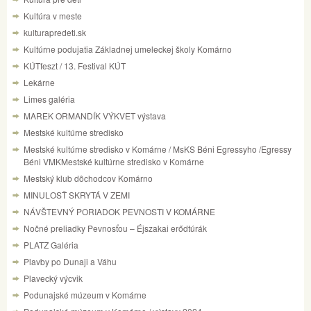
Kultúra v meste
kulturapredeti.sk
Kultúrne podujatia Základnej umeleckej školy Komárno
KÚTfeszt / 13. Festival KÚT
Lekárne
Limes galéria
MAREK ORMANDÍK VÝKVET výstava
Mestské kultúrne stredisko
Mestské kultúrne stredisko v Komárne / MsKS Béni Egressyho /Egressy
Béni VMKMestské kultúrne stredisko v Komárne
Mestský klub dôchodcov Komárno
MINULOSŤ SKRYTÁ V ZEMI
NÁVŠTEVNÝ PORIADOK PEVNOSTI V KOMÁRNE
Nočné preliadky Pevnosťou – Éjszakai erődtúrák
PLATZ Galéria
Plavby po Dunaji a Váhu
Plavecký výcvik
Podunajské múzeum v Komárne