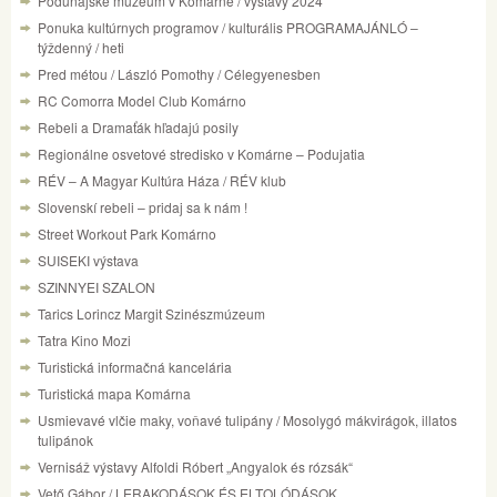
Podunajské múzeum v Komárne / výstavy 2024
Ponuka kultúrnych programov / kulturális PROGRAMAJÁNLÓ –
týždenný / heti
Pred métou / László Pomothy / Célegyenesben
RC Comorra Model Club Komárno
Rebeli a Dramaťák hľadajú posily
Regionálne osvetové stredisko v Komárne – Podujatia
RÉV – A Magyar Kultúra Háza / RÉV klub
Slovenskí rebeli – pridaj sa k nám !
Street Workout Park Komárno
SUISEKI výstava
SZINNYEI SZALON
Tarics Lorincz Margit Szinészmúzeum
Tatra Kino Mozi
Turistická informačná kancelária
Turistická mapa Komárna
Usmievavé vlčie maky, voňavé tulipány / Mosolygó mákvirágok, illatos
tulipánok
Vernisáž výstavy Alfoldi Róbert „Angyalok és rózsák“
Vető Gábor / LERAKODÁSOK ÉS ELTOLÓDÁSOK