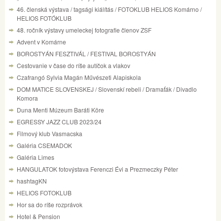
46. členská výstava / tagsági kiálítás / FOTOKLUB HELIOS Komárno /
HELIOS FOTÓKLUB
48. ročník výstavy umeleckej fotografie členov ZSF
Advent v Komárne
BOROSTYÁN FESZTIVÁL / FESTIVAL BOROSTYÁN
Cestovanie v čase do ríše autíčok a vlakov
Czafrangó Sylvia Magán Művészeti Alapiskola
DOM MATICE SLOVENSKEJ / Slovenskí rebeli / Dramaťák / Divadlo
Komora
Duna Menti Múzeum Baráti Köre
EGRESSY JAZZ CLUB 2023/24
Filmový klub Vasmacska
Galéria CSEMADOK
Galéria Limes
HANGULATOK fotovýstava Ferenczi Évi a Prezmeczky Péter
hashtagKN
HELIOS FOTOKLUB
Hor sa do ríše rozprávok
Hotel & Pension