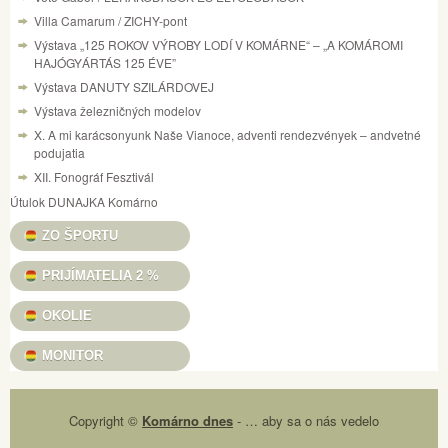
Villa Camarum / ZICHY-pont
Výstava „125 ROKOV VÝROBY LODÍ V KOMÁRNE“ – „A KOMÁROMI
HAJÓGYÁRTÁS 125 ÉVE”
Výstava DANUTY SZILÁRDOVEJ
Výstava železničných modelov
X. A mi karácsonyunk Naše Vianoce, adventi rendezvények – andvetné
podujatia
XII. Fonográf Fesztivál
Útulok DUNAJKA Komárno
ZO ŠPORTU
PRIJÍMATELIA 2 %
OKOLIE
MONITOR
Copyright ©
Komárno dnes
- … aby sa o nás vedelo