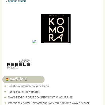
« späť na titulku
NAVŠTÍVTE
Turistická informačná kancelária
Turistická mapa Komárna
NÁVŠTEVNÝ PORIADOK PEVNOSTI V KOMÁRNE
Informačný portál Pevnostného systému Komárna www.pevnost-