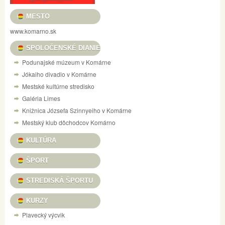
MESTO
www.komarno.sk
SPOLOČENSKÉ DIANIE
Podunajské múzeum v Komárne
Jókaiho divadlo v Komárne
Mestské kultúrne stredisko
Galéria Limes
Knižnica Józsefa Szinnyeiho v Komárne
Mestský klub dôchodcov Komárno
KULTÚRA
ŠPORT
STREDISKÁ ŠPORTU
KURZY
Plavecký výcvik