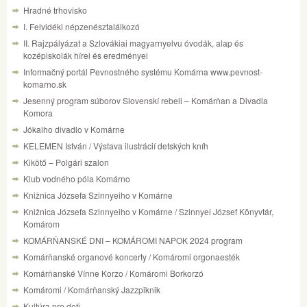
Hradné trhovisko
I. Felvidéki népzenésztalálkozó
II. Rajzpályázat a Szlovákiai magyarnyelvu óvodák, alap és
kozépiskolák hírei és eredményei
Informačný portál Pevnostného systému Komárna www.pevnost-
komarno.sk
Jesenný program súborov Slovenskí rebeli – Komárňan a Divadla
Komora
Jókaiho divadlo v Komárne
KELEMEN István / Výstava ilustrácií detských kníh
Kikötő – Polgári szalon
Klub vodného póla Komárno
Knižnica Józsefa Szinnyeiho v Komárne
Knižnica Józsefa Szinnyeiho v Komárne / Szinnyei József Könyvtár,
Komárom
KOMÁRŇANSKÉ DNI – KOMÁROMI NAPOK 2024 program
Komárňanské organové koncerty / Komáromi orgonaesték
Komárňanské Vínne Korzo / Komáromi Borkorzó
Komáromi / Komárňanský Jazzpiknik
Kultúra pre deti