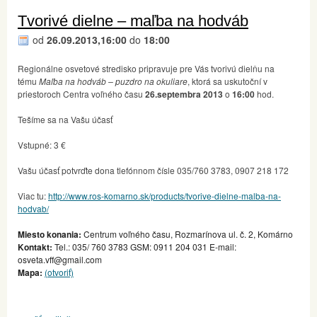
Tvorivé dielne – maľba na hodváb
od
26.09.2013,16:00
do
18:00
Regionálne osvetové stredisko pripravuje pre Vás tvorivú dielňu na
tému
Maľba na hodváb – puzdro na okuliare
, ktorá sa uskutoční v
priestoroch Centra voľného času
26.septembra 2013
o
16:00
hod.
Tešíme sa na Vašu účasť
Vstupné: 3 €
Vašu účasť potvrďte dona tlefónnom čísle 035/760 3783, 0907 218 172
Viac tu:
http://www.ros-komarno.sk/products/tvorive-dielne-malba-na-
hodvab/
Miesto konania:
Centrum voľného času, Rozmarínova ul. č. 2, Komárno
Kontakt:
Tel.: 035/ 760 3783 GSM: 0911 204 031 E-mail:
osveta.vff@gmail.com
Mapa:
(otvoriť)