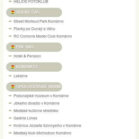
HELIOS FOTOKLUB
VOĽNÝ ČAS
Street Workout Park Komárno
Plavby po Dunaji a Váhu
RC Comorra Model Club Komárno
PRE NAS
Hotel & Pension
KONTAKTY
Lekárne
SPOLOČENSKÉ DIANIE
Podunajské múzeum v Komárne
Jókaiho divadlo v Komárne
Mestské kultúrne stredisko
Galéria Limes
Knižnica Józsefa Szinnyeiho v Komárne
Mestský klub dôchodcov Komárno