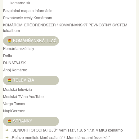
komarno.sk
Bezplatná mapa a informácie
Poznávacie cesty Komárnom
KOMÁROMI ERŐDRENDSZER / KOMÁRŇANSKÝ PEVNOSTNÝ SYSTÉM
fotoalbum
KOMÁRŇANSKÁ TLAČ
Komárňanské listy
Delta
DUNATAJ.SK
Ahoj Komárno
TELEVÍZIA
Mestská televízia
Mestská TV na YouTube
Varga Tamas
NapiGerzson
STRÁNKY
,,SENIORI FOTOGRAFUJÚ“. vernisáž 31.8. o 17.h. v MKS komárno
„Reťaze mentiek, ktoré spájajú“ / „Mentelánc, ami összeköt”