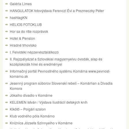
Galéria Limes
HANGULATOK fotovýstava Ferenczi Évi a Prezmeczky Péter
hashtagKN
HELIOS FOTOKLUB
Hor sa do ríše rozprávok
Hotel & Pension
Hradné trhovisko
I. Felvidéki népzenésztalálkozó
II. Rajzpályázat a Szlovákiai magyarnyelvu óvodák, alap és
kozépiskolák hírei és eredményei
Informačný portál Pevnostného systému Komárna www.pevnost-
komarno.sk
Jesenný program súborov Slovenskí rebeli – Komárňan a Divadla
Komora
Jókaiho divadlo v Komárne
KELEMEN István / Výstava ilustrácií detských kníh
Kikötő – Polgári szalon
Klub vodného póla Komárno
Knižnica Józsefa Szinnyeiho v Komárne