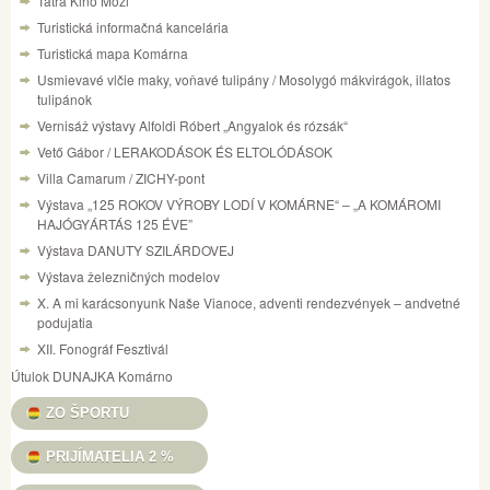
Tatra Kino Mozi
Turistická informačná kancelária
Turistická mapa Komárna
Usmievavé vlčie maky, voňavé tulipány / Mosolygó mákvirágok, illatos
tulipánok
Vernisáž výstavy Alfoldi Róbert „Angyalok és rózsák“
Vető Gábor / LERAKODÁSOK ÉS ELTOLÓDÁSOK
Villa Camarum / ZICHY-pont
Výstava „125 ROKOV VÝROBY LODÍ V KOMÁRNE“ – „A KOMÁROMI
HAJÓGYÁRTÁS 125 ÉVE”
Výstava DANUTY SZILÁRDOVEJ
Výstava železničných modelov
X. A mi karácsonyunk Naše Vianoce, adventi rendezvények – andvetné
podujatia
XII. Fonográf Fesztivál
Útulok DUNAJKA Komárno
ZO ŠPORTU
PRIJÍMATELIA 2 %