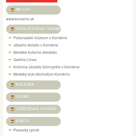
MESTO
www.komarno.sk
SPOLOČENSKÉ DIANIE
Podunajské múzeum v Komárne
Jókaiho divadlo v Komárne
Mestské kultúrne stredisko
Galéria Limes
Knižnica Józsefa Szinnyeiho v Komárne
Mestský klub dôchodcov Komárno
KULTÚRA
ŠPORT
STREDISKÁ ŠPORTU
KURZY
Plavecký výcvik