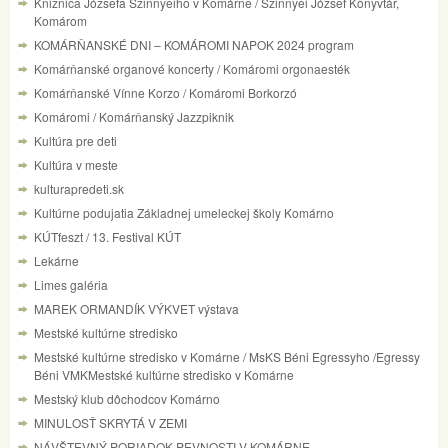
Knižnica Józsefa Szinnyeiho v Komárne / Szinnyei József Könyvtár,
Komárom
KOMÁRŇANSKÉ DNI – KOMÁROMI NAPOK 2024 program
Komárňanské organové koncerty / Komáromi orgonaesték
Komárňanské Vínne Korzo / Komáromi Borkorzó
Komáromi / Komárňanský Jazzpiknik
Kultúra pre deti
Kultúra v meste
kulturapredeti.sk
Kultúrne podujatia Základnej umeleckej školy Komárno
KÚTfeszt / 13. Festival KÚT
Lekárne
Limes galéria
MAREK ORMANDÍK VÝKVET výstava
Mestské kultúrne stredisko
Mestské kultúrne stredisko v Komárne / MsKS Béni Egressyho /Egressy
Béni VMKMestské kultúrne stredisko v Komárne
Mestský klub dôchodcov Komárno
MINULOSŤ SKRYTÁ V ZEMI
NÁVŠTEVNÝ PORIADOK PEVNOSTI V KOMÁRNE