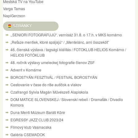
Mestská TV na YouTube
Varga Tamas
NapiGerzson
STRÁNKY
,,SENIORI FOTOGRAFUJÚ“. vernisáž 31.8. o 17.h. v MKS komárno
„Reťaze mentiek, ktoré spájajú“ / „Mentelánc, ami összeköt”
46. členská výstava / tagsági kiálítás / FOTOKLUB HELIOS Komárno /
HELIOS FOTÓKLUB
48. ročník výstavy umeleckej fotografie členov ZSF
Advent v Komárne
BOROSTYÁN FESZTIVÁL / FESTIVAL BOROSTYÁN
Cestovanie v čase do ríše autíčok a vlakov
Czafrangó Sylvia Magán Művészeti Alapiskola
DOM MATICE SLOVENSKEJ / Slovenskí rebeli / Dramaťák / Divadlo
Komora
Duna Menti Múzeum Baráti Köre
EGRESSY JAZZ CLUB 2023/24
Filmový klub Vasmacska
Galéria CSEMADOK