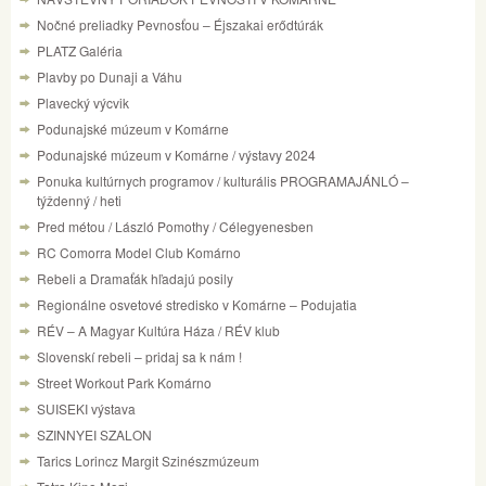
Nočné preliadky Pevnosťou – Éjszakai erődtúrák
PLATZ Galéria
Plavby po Dunaji a Váhu
Plavecký výcvik
Podunajské múzeum v Komárne
Podunajské múzeum v Komárne / výstavy 2024
Ponuka kultúrnych programov / kulturális PROGRAMAJÁNLÓ –
týždenný / heti
Pred métou / László Pomothy / Célegyenesben
RC Comorra Model Club Komárno
Rebeli a Dramaťák hľadajú posily
Regionálne osvetové stredisko v Komárne – Podujatia
RÉV – A Magyar Kultúra Háza / RÉV klub
Slovenskí rebeli – pridaj sa k nám !
Street Workout Park Komárno
SUISEKI výstava
SZINNYEI SZALON
Tarics Lorincz Margit Szinészmúzeum