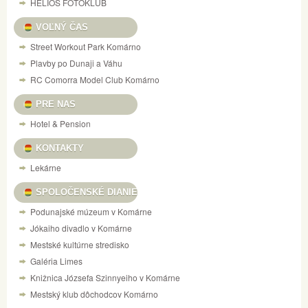
HELIOS FOTOKLUB
VOĽNÝ ČAS
Street Workout Park Komárno
Plavby po Dunaji a Váhu
RC Comorra Model Club Komárno
PRE NAS
Hotel & Pension
KONTAKTY
Lekárne
SPOLOČENSKÉ DIANIE
Podunajské múzeum v Komárne
Jókaiho divadlo v Komárne
Mestské kultúrne stredisko
Galéria Limes
Knižnica Józsefa Szinnyeiho v Komárne
Mestský klub dôchodcov Komárno