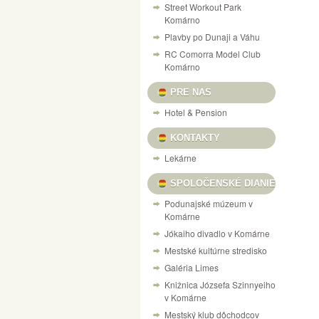
Street Workout Park
Komárno
Plavby po Dunaji a Váhu
RC Comorra Model Club
Komárno
PRE NAS
Hotel & Pension
KONTAKTY
Lekárne
SPOLOČENSKÉ DIANIE
Podunajské múzeum v
Komárne
Jókaiho divadlo v Komárne
Mestské kultúrne stredisko
Galéria Limes
Knižnica Józsefa Szinnyeiho
v Komárne
Mestský klub dôchodcov