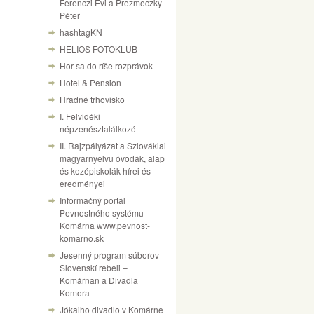
Ferenczi Évi a Prezmeczky
Péter
hashtagKN
HELIOS FOTOKLUB
Hor sa do ríše rozprávok
Hotel & Pension
Hradné trhovisko
I. Felvidéki
népzenésztalálkozó
II. Rajzpályázat a Szlovákiai
magyarnyelvu óvodák, alap
és kozépiskolák hírei és
eredményei
Informačný portál
Pevnostného systému
Komárna www.pevnost-
komarno.sk
Jesenný program súborov
Slovenskí rebeli –
Komárňan a Divadla
Komora
Jókaiho divadlo v Komárne