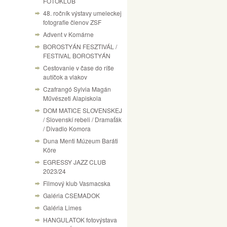
FOTÓKLUB
48. ročník výstavy umeleckej
fotografie členov ZSF
Advent v Komárne
BOROSTYÁN FESZTIVÁL /
FESTIVAL BOROSTYÁN
Cestovanie v čase do ríše
autíčok a vlakov
Czafrangó Sylvia Magán
Művészeti Alapiskola
DOM MATICE SLOVENSKEJ
/ Slovenskí rebeli / Dramaťák
/ Divadlo Komora
Duna Menti Múzeum Baráti
Köre
EGRESSY JAZZ CLUB
2023/24
Filmový klub Vasmacska
Galéria CSEMADOK
Galéria Limes
HANGULATOK fotovýstava