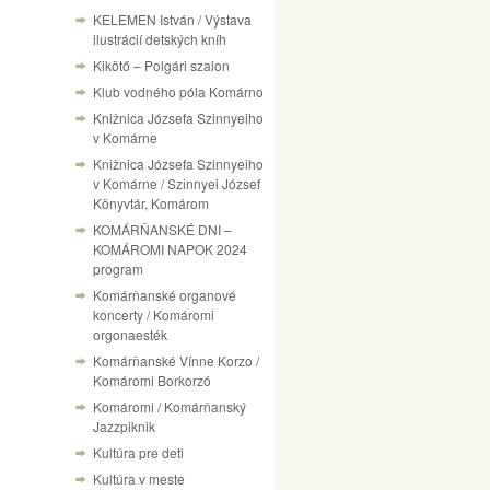
KELEMEN István / Výstava
ilustrácií detských kníh
Kikötő – Polgári szalon
Klub vodného póla Komárno
Knižnica Józsefa Szinnyeiho
v Komárne
Knižnica Józsefa Szinnyeiho
v Komárne / Szinnyei József
Könyvtár, Komárom
KOMÁRŇANSKÉ DNI –
KOMÁROMI NAPOK 2024
program
Komárňanské organové
koncerty / Komáromi
orgonaesték
Komárňanské Vínne Korzo /
Komáromi Borkorzó
Komáromi / Komárňanský
Jazzpiknik
Kultúra pre deti
Kultúra v meste