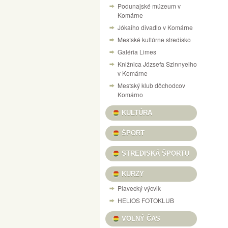
Podunajské múzeum v
NÁVŠTEVNÝ PORIADOK PEVNOSTI V KOM
Komárne
Jókaiho divadlo v Komárne
VÝSTAVA „125 ROKOV VÝROBY LODÍ V KO
Mestské kultúrne stredisko
CESTOVANIE V ČASE DO RÍŠE AUTÍČOK A
Galéria Limes
VILLA CAMARUM / ZICHY-PONT
Knižnica Józsefa Szinnyeiho
v Komárne
PONUKA KULTÚRNYCH PROGRAMOV / KULT
Mestský klub dôchodcov
DOM MATICE SLOVENSKEJ / SLOVENSKÍ R
Komárno
VÝSTAVA ŽELEZNIČNÝCH MODELOV
SU
KULTÚRA
X. A MI KARÁCSONYUNK NAŠE VIANOCE, 
ŠPORT
INFORMAČNÝ PORTÁL PEVNOSTNÉHO SY
STREDISKÁ ŠPORTU
HANGULATOK FOTOVÝSTAVA FERENCZI ÉV
KURZY
Plavecký výcvik
HELIOS FOTOKLUB
VOĽNÝ ČAS