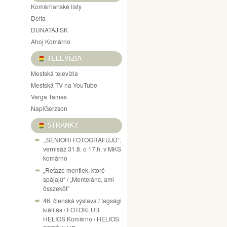
Komárňanské listy
Delta
DUNATAJ.SK
Ahoj Komárno
TELEVÍZIA
Mestská televízia
Mestská TV na YouTube
Varga Tamas
NapiGerzson
STRÁNKY
,,SENIORI FOTOGRAFUJÚ“.
vernisáž 31.8. o 17.h. v MKS
komárno
„Reťaze mentiek, ktoré
spájajú“ / „Mentelánc, ami
összeköt”
46. členská výstava / tagsági
kiálítás / FOTOKLUB
HELIOS Komárno / HELIOS