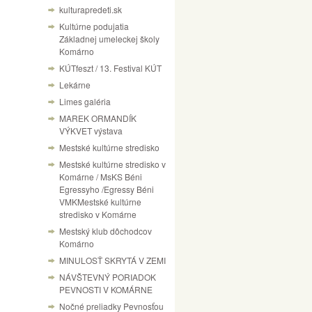
kulturapredeti.sk
Kultúrne podujatia
Základnej umeleckej školy
Komárno
KÚTfeszt / 13. Festival KÚT
Lekárne
Limes galéria
MAREK ORMANDÍK
VÝKVET výstava
Mestské kultúrne stredisko
Mestské kultúrne stredisko v
Komárne / MsKS Béni
Egressyho /Egressy Béni
VMKMestské kultúrne
stredisko v Komárne
Mestský klub dôchodcov
Komárno
MINULOSŤ SKRYTÁ V ZEMI
NÁVŠTEVNÝ PORIADOK
PEVNOSTI V KOMÁRNE
Nočné preliadky Pevnosťou