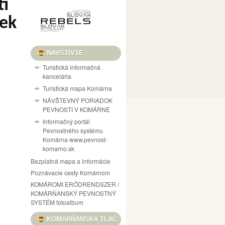
ti
nek
NAVŠTÍVTE
Turistická informačná
kancelária
Turistická mapa Komárna
NÁVŠTEVNÝ PORIADOK
PEVNOSTI V KOMÁRNE
Informačný portál
Pevnostného systému
Komárna www.pevnost-
komarno.sk
Bezplatná mapa a informácie
Poznávacie cesty Komárnom
KOMÁROMI ERŐDRENDSZER /
KOMÁRŇANSKÝ PEVNOSTNÝ
SYSTÉM fotoalbum
KOMÁRŇANSKÁ TLAČ