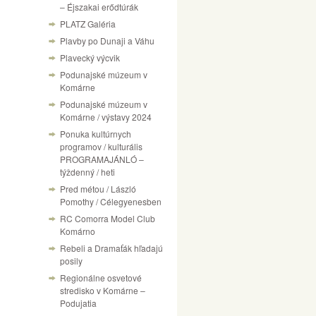
– Éjszakai erődtúrák
PLATZ Galéria
Plavby po Dunaji a Váhu
Plavecký výcvik
Podunajské múzeum v
Komárne
Podunajské múzeum v
Komárne / výstavy 2024
Ponuka kultúrnych
programov / kulturális
PROGRAMAJÁNLÓ –
týždenný / heti
Pred métou / László
Pomothy / Célegyenesben
RC Comorra Model Club
Komárno
Rebeli a Dramaťák hľadajú
posily
Regionálne osvetové
stredisko v Komárne –
Podujatia