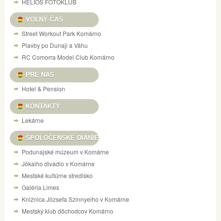
HELIOS FOTOKLUB
VOĽNÝ ČAS
Street Workout Park Komárno
Plavby po Dunaji a Váhu
RC Comorra Model Club Komárno
PRE NAS
Hotel & Pension
KONTAKTY
Lekárne
SPOLOČENSKÉ DIANIE
Podunajské múzeum v Komárne
Jókaiho divadlo v Komárne
Mestské kultúrne stredisko
Galéria Limes
Knižnica Józsefa Szinnyeiho v Komárne
Mestský klub dôchodcov Komárno