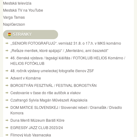
Mestská televízia
Mestská TV na YouTube
Varga Tamas
NapiGerzson
STRÁNKY
,,SENIORI FOTOGRAFUJÚ“. vernisáž 31.8. o 17.h. v MKS komárno
„Reťaze mentiek, ktoré spájajú“ / „Mentelánc, ami összeköt”
46. členská výstava / tagsági kiálítás / FOTOKLUB HELIOS Komárno /
HELIOS FOTÓKLUB
48. ročník výstavy umeleckej fotografie členov ZSF
Advent v Komárne
BOROSTYÁN FESZTIVÁL / FESTIVAL BOROSTYÁN
Cestovanie v čase do ríše autíčok a vlakov
Czafrangó Sylvia Magán Művészeti Alapiskola
DOM MATICE SLOVENSKEJ / Slovenskí rebeli / Dramaťák / Divadlo
Komora
Duna Menti Múzeum Baráti Köre
EGRESSY JAZZ CLUB 2023/24
Filmový klub Vasmacska