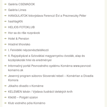
Galéria CSEMADOK
Galéria Limes
HANGULATOK fotovýstava Ferenczi Évi a Prezmeczky Péter
hashtagKN
HELIOS FOTOKLUB
Hor sa do ríše rozprávok
Hotel & Pension
Hradné trhovisko
I. Felvidéki népzenésztalálkozó
II. Rajzpályázat a Szlovákiai magyarnyelvu óvodák, alap és
kozépiskolák hírei és eredményei
Informačný portál Pevnostného systému Komárna www.pevnost-
komarno.sk
Jesenný program súborov Slovenskí rebeli – Komárňan a Divadla
Komora
Jókaiho divadlo v Komárne
KELEMEN István / Výstava ilustrácií detských kníh
Kikötő – Polgári szalon
Klub vodného póla Komárno