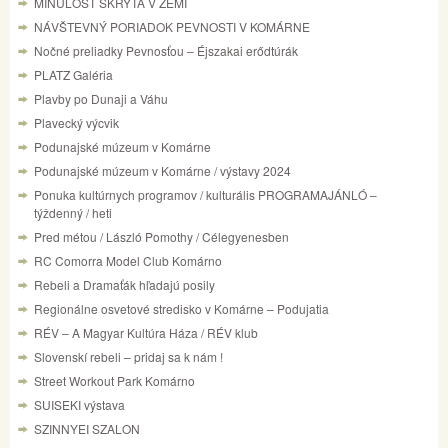
MINULOSŤ SKRYTÁ V ZEMI
NÁVŠTEVNÝ PORIADOK PEVNOSTI V KOMÁRNE
Nočné preliadky Pevnosťou – Éjszakai erődtúrák
PLATZ Galéria
Plavby po Dunaji a Váhu
Plavecký výcvik
Podunajské múzeum v Komárne
Podunajské múzeum v Komárne / výstavy 2024
Ponuka kultúrnych programov / kulturális PROGRAMAJÁNLÓ –
týždenný / heti
Pred métou / László Pomothy / Célegyenesben
RC Comorra Model Club Komárno
Rebeli a Dramaťák hľadajú posily
Regionálne osvetové stredisko v Komárne – Podujatia
RÉV – A Magyar Kultúra Háza / RÉV klub
Slovenskí rebeli – pridaj sa k nám !
Street Workout Park Komárno
SUISEKI výstava
SZINNYEI SZALON