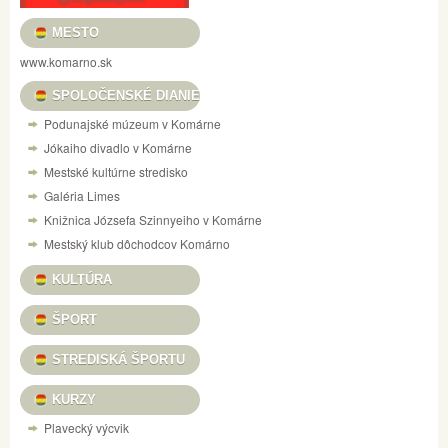
MESTO
www.komarno.sk
SPOLOČENSKÉ DIANIE
Podunajské múzeum v Komárne
Jókaiho divadlo v Komárne
Mestské kultúrne stredisko
Galéria Limes
Knižnica Józsefa Szinnyeiho v Komárne
Mestský klub dôchodcov Komárno
KULTÚRA
ŠPORT
STREDISKÁ ŠPORTU
KURZY
Plavecký výcvik