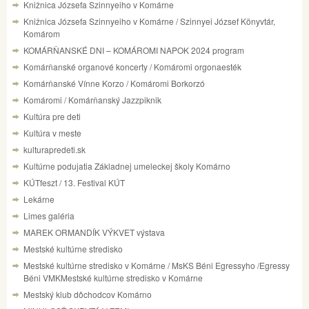
Knižnica Józsefa Szinnyeiho v Komárne
Knižnica Józsefa Szinnyeiho v Komárne / Szinnyei József Könyvtár,
Komárom
KOMÁRŇANSKÉ DNI – KOMÁROMI NAPOK 2024 program
Komárňanské organové koncerty / Komáromi orgonaesték
Komárňanské Vínne Korzo / Komáromi Borkorzó
Komáromi / Komárňanský Jazzpiknik
Kultúra pre deti
Kultúra v meste
kulturapredeti.sk
Kultúrne podujatia Základnej umeleckej školy Komárno
KÚTfeszt / 13. Festival KÚT
Lekárne
Limes galéria
MAREK ORMANDÍK VÝKVET výstava
Mestské kultúrne stredisko
Mestské kultúrne stredisko v Komárne / MsKS Béni Egressyho /Egressy
Béni VMKMestské kultúrne stredisko v Komárne
Mestský klub dôchodcov Komárno