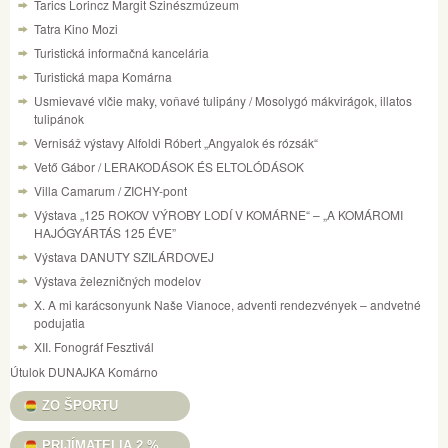
Tarics Lorincz Margit Szinészmúzeum
Tatra Kino Mozi
Turistická informačná kancelária
Turistická mapa Komárna
Usmievavé vlčie maky, voňavé tulipány / Mosolygó mákvirágok, illatos
tulipánok
Vernisáž výstavy Alfoldi Róbert „Angyalok és rózsák“
Vető Gábor / LERAKODÁSOK ÉS ELTOLÓDÁSOK
Villa Camarum / ZICHY-pont
Výstava „125 ROKOV VÝROBY LODÍ V KOMÁRNE“ – „A KOMÁROMI
HAJÓGYÁRTÁS 125 ÉVE”
Výstava DANUTY SZILÁRDOVEJ
Výstava železničných modelov
X. A mi karácsonyunk Naše Vianoce, adventi rendezvények – andvetné
podujatia
XII. Fonográf Fesztivál
Útulok DUNAJKA Komárno
ZO ŠPORTU
PRIJÍMATELIA 2 %