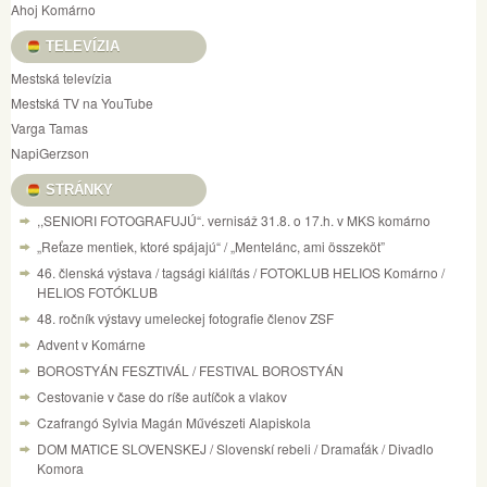
Ahoj Komárno
TELEVÍZIA
Mestská televízia
Mestská TV na YouTube
Varga Tamas
NapiGerzson
STRÁNKY
,,SENIORI FOTOGRAFUJÚ“. vernisáž 31.8. o 17.h. v MKS komárno
„Reťaze mentiek, ktoré spájajú“ / „Mentelánc, ami összeköt”
46. členská výstava / tagsági kiálítás / FOTOKLUB HELIOS Komárno /
HELIOS FOTÓKLUB
48. ročník výstavy umeleckej fotografie členov ZSF
Advent v Komárne
BOROSTYÁN FESZTIVÁL / FESTIVAL BOROSTYÁN
Cestovanie v čase do ríše autíčok a vlakov
Czafrangó Sylvia Magán Művészeti Alapiskola
DOM MATICE SLOVENSKEJ / Slovenskí rebeli / Dramaťák / Divadlo
Komora