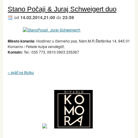
Stano Počaji & Juraj Schweigert duo
od
14.02.2014,21:00
do
23:59
Miesto konania:
Hostinec u čierneho psa, Nám.M.R.Štefánika 14, 945 01
Komarno /
Fekete kutya vendéglő,
Kontakt:
Tel.: 035 773, 0910 0903 235367
« späť na titulku