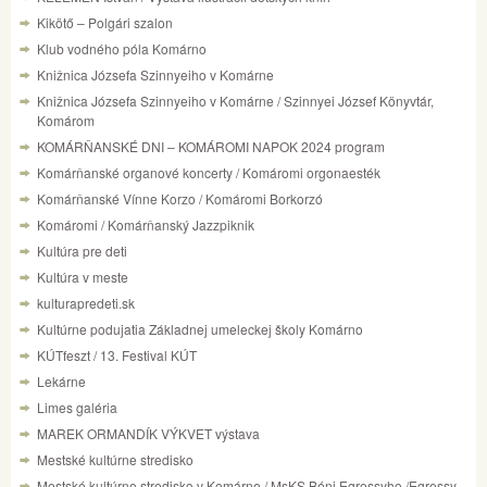
Kikötő – Polgári szalon
Klub vodného póla Komárno
Knižnica Józsefa Szinnyeiho v Komárne
Knižnica Józsefa Szinnyeiho v Komárne / Szinnyei József Könyvtár,
Komárom
KOMÁRŇANSKÉ DNI – KOMÁROMI NAPOK 2024 program
Komárňanské organové koncerty / Komáromi orgonaesték
Komárňanské Vínne Korzo / Komáromi Borkorzó
Komáromi / Komárňanský Jazzpiknik
Kultúra pre deti
Kultúra v meste
kulturapredeti.sk
Kultúrne podujatia Základnej umeleckej školy Komárno
KÚTfeszt / 13. Festival KÚT
Lekárne
Limes galéria
MAREK ORMANDÍK VÝKVET výstava
Mestské kultúrne stredisko
Mestské kultúrne stredisko v Komárne / MsKS Béni Egressyho /Egressy