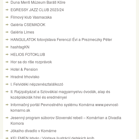
Duna Menti Múzeum Baráti Köre
EGRESSY JAZZ CLUB 2023/24
Filmový klub Vasmacska
Galéria CSEMADOK
Galéria Limes
HANGULATOK fotovýstava Ferenczi Évi a Prezmeczky Péter
hashtagKN
HELIOS FOTOKLUB
Hor sa do ríše rozprávok
Hotel & Pension
Hradné trhovisko
I. Felvidéki népzenésztalálkozó
II. Rajzpályázat a Szlovákiai magyarnyelvu óvodák, alap és
kozépiskolák hírei és eredményei
Informačný portál Pevnostného systému Komárna www.pevnost-
komarno.sk
Jesenný program súborov Slovenskí rebeli – Komárňan a Divadla
Komora
Jókaiho divadlo v Komárne
KELEMEN István / Výstava ilustrácií detských kníh