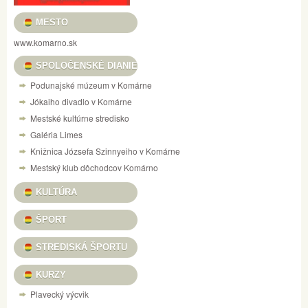
MESTO
www.komarno.sk
SPOLOČENSKÉ DIANIE
Podunajské múzeum v Komárne
Jókaiho divadlo v Komárne
Mestské kultúrne stredisko
Galéria Limes
Knižnica Józsefa Szinnyeiho v Komárne
Mestský klub dôchodcov Komárno
KULTÚRA
ŠPORT
STREDISKÁ ŠPORTU
KURZY
Plavecký výcvik