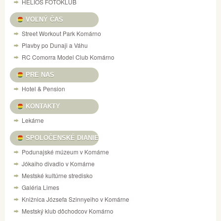
HELIOS FOTOKLUB
VOĽNÝ ČAS
Street Workout Park Komárno
Plavby po Dunaji a Váhu
RC Comorra Model Club Komárno
PRE NAS
Hotel & Pension
KONTAKTY
Lekárne
SPOLOČENSKÉ DIANIE
Podunajské múzeum v Komárne
Jókaiho divadlo v Komárne
Mestské kultúrne stredisko
Galéria Limes
Knižnica Józsefa Szinnyeiho v Komárne
Mestský klub dôchodcov Komárno