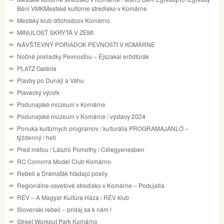
Béni VMKMestské kultúrne stredisko v Komárne
Mestský klub dôchodcov Komárno
MINULOSŤ SKRYTÁ V ZEMI
NÁVŠTEVNÝ PORIADOK PEVNOSTI V KOMÁRNE
Nočné preliadky Pevnosťou – Éjszakai erődtúrák
PLATZ Galéria
Plavby po Dunaji a Váhu
Plavecký výcvik
Podunajské múzeum v Komárne
Podunajské múzeum v Komárne / výstavy 2024
Ponuka kultúrnych programov / kulturális PROGRAMAJÁNLÓ –
týždenný / heti
Pred métou / László Pomothy / Célegyenesben
RC Comorra Model Club Komárno
Rebeli a Dramaťák hľadajú posily
Regionálne osvetové stredisko v Komárne – Podujatia
RÉV – A Magyar Kultúra Háza / RÉV klub
Slovenskí rebeli – pridaj sa k nám !
Street Workout Park Komárno