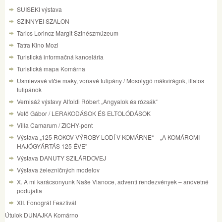
SUISEKI výstava
SZINNYEI SZALON
Tarics Lorincz Margit Szinészmúzeum
Tatra Kino Mozi
Turistická informačná kancelária
Turistická mapa Komárna
Usmievavé vlčie maky, voňavé tulipány / Mosolygó mákvirágok, illatos
tulipánok
Vernisáž výstavy Alfoldi Róbert „Angyalok és rózsák“
Vető Gábor / LERAKODÁSOK ÉS ELTOLÓDÁSOK
Villa Camarum / ZICHY-pont
Výstava „125 ROKOV VÝROBY LODÍ V KOMÁRNE“ – „A KOMÁROMI
HAJÓGYÁRTÁS 125 ÉVE”
Výstava DANUTY SZILÁRDOVEJ
Výstava železničných modelov
X. A mi karácsonyunk Naše Vianoce, adventi rendezvények – andvetné
podujatia
XII. Fonográf Fesztivál
Útulok DUNAJKA Komárno