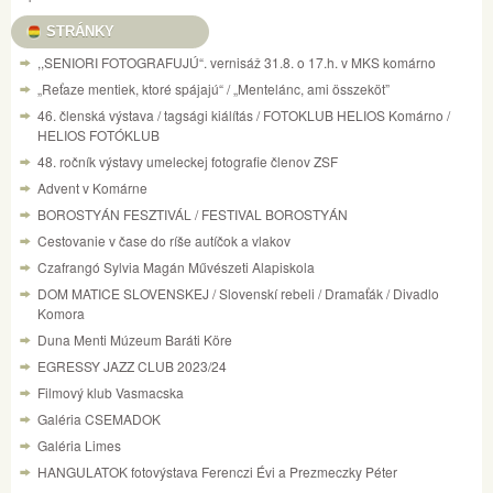
STRÁNKY
,,SENIORI FOTOGRAFUJÚ“. vernisáž 31.8. o 17.h. v MKS komárno
„Reťaze mentiek, ktoré spájajú“ / „Mentelánc, ami összeköt”
46. členská výstava / tagsági kiálítás / FOTOKLUB HELIOS Komárno /
HELIOS FOTÓKLUB
48. ročník výstavy umeleckej fotografie členov ZSF
Advent v Komárne
BOROSTYÁN FESZTIVÁL / FESTIVAL BOROSTYÁN
Cestovanie v čase do ríše autíčok a vlakov
Czafrangó Sylvia Magán Művészeti Alapiskola
DOM MATICE SLOVENSKEJ / Slovenskí rebeli / Dramaťák / Divadlo
Komora
Duna Menti Múzeum Baráti Köre
EGRESSY JAZZ CLUB 2023/24
Filmový klub Vasmacska
Galéria CSEMADOK
Galéria Limes
HANGULATOK fotovýstava Ferenczi Évi a Prezmeczky Péter