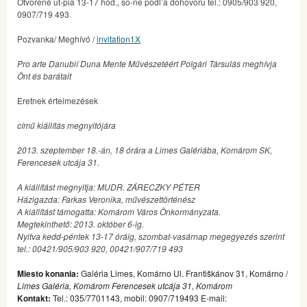
Otvorené ut-pia 13-17 hod., so-ne podl’a dohovoru tel.: 0905/903 920,
0907/719 493
Pozvanka/ Meghívó /
invitation1X
Pro arte Danubií Duna Mente Művészetéért Polgári Társulás meghívja
Önt és barátait
Eretnek érteimezések
című kiállítás megnyitójára
2013. szeptember 18.-án, 18 órára a Limes Galériába, Komárom SK,
Ferencesek utcája 31.
A kiállítást megnyitja: MUDR. ZÁRECZKY PÉTER
Házigazda: Farkas Veronika, művészettörténész
A kiállítást támogatta: Komárom Város Önkormányzata.
Megtekinthető: 2013. október 6-ig.
Nyitva kedd-péntek 13-17 óráig, szombat-vasárnap megegyezés szerint
tel.: 00421/905/903 920, 00421/907/719 493
Miesto konania:
Galéria Limes, Komárno Ul. Františkánov 31, Komárno /
Limes Galéria, Komárom Ferencesek utcája 31, Komárom
Kontakt:
Tel.: 035/7701143, mobil: 0907/719493 E-mail: