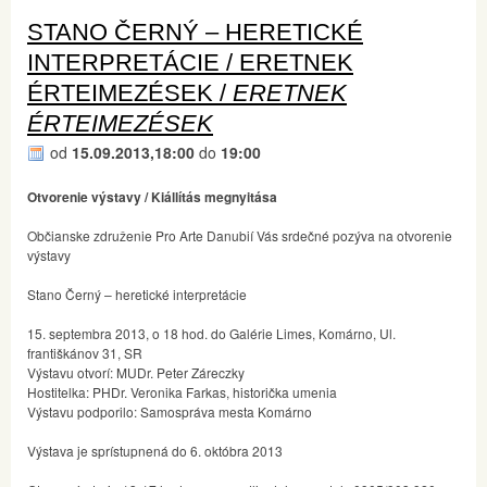
STANO ČERNÝ – HERETICKÉ
INTERPRETÁCIE / ERETNEK
ÉRTEIMEZÉSEK /
ERETNEK
ÉRTEIMEZÉSEK
od
15.09.2013,18:00
do
19:00
Otvorenie výstavy / Kiállítás megnyitása
Občianske združenie Pro Arte Danubií Vás srdečné pozýva na otvorenie
výstavy
Stano Černý – heretické interpretácie
15. septembra 2013, o 18 hod. do Galérie Limes, Komárno, Ul.
františkánov 31, SR
Výstavu otvorí: MUDr. Peter Záreczky
Hostitelka: PHDr. Veronika Farkas, historička umenia
Výstavu podporilo: Samospráva mesta Komárno
Výstava je sprístupnená do 6. októbra 2013