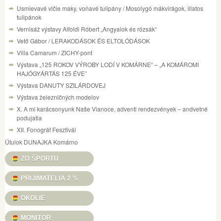
Usmievavé vlčie maky, voňavé tulipány / Mosolygó mákvirágok, illatos
tulipánok
Vernisáž výstavy Alfoldi Róbert „Angyalok és rózsák“
Vető Gábor / LERAKODÁSOK ÉS ELTOLÓDÁSOK
Villa Camarum / ZICHY-pont
Výstava „125 ROKOV VÝROBY LODÍ V KOMÁRNE“ – „A KOMÁROMI
HAJÓGYÁRTÁS 125 ÉVE”
Výstava DANUTY SZILÁRDOVEJ
Výstava železničných modelov
X. A mi karácsonyunk Naše Vianoce, adventi rendezvények – andvetné
podujatia
XII. Fonográf Fesztivál
Útulok DUNAJKA Komárno
ZO ŠPORTU
PRIJÍMATELIA 2 %
OKOLIE
MONITOR