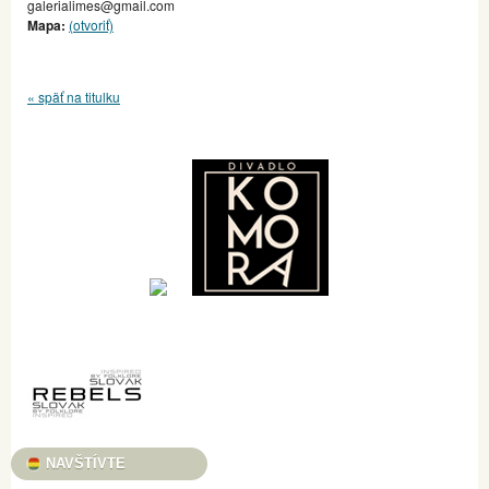
galerialimes@gmail.com
Mapa:
(otvoriť)
« späť na titulku
NAVŠTÍVTE