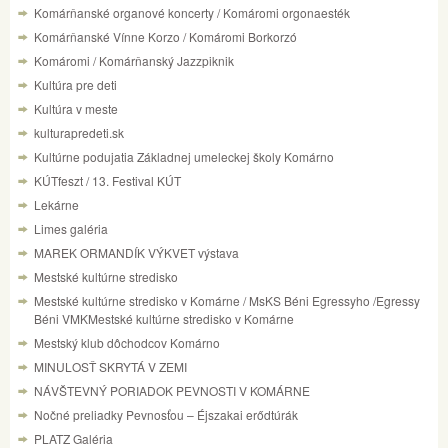
Komárňanské organové koncerty / Komáromi orgonaesték
Komárňanské Vínne Korzo / Komáromi Borkorzó
Komáromi / Komárňanský Jazzpiknik
Kultúra pre deti
Kultúra v meste
kulturapredeti.sk
Kultúrne podujatia Základnej umeleckej školy Komárno
KÚTfeszt / 13. Festival KÚT
Lekárne
Limes galéria
MAREK ORMANDÍK VÝKVET výstava
Mestské kultúrne stredisko
Mestské kultúrne stredisko v Komárne / MsKS Béni Egressyho /Egressy
Béni VMKMestské kultúrne stredisko v Komárne
Mestský klub dôchodcov Komárno
MINULOSŤ SKRYTÁ V ZEMI
NÁVŠTEVNÝ PORIADOK PEVNOSTI V KOMÁRNE
Nočné preliadky Pevnosťou – Éjszakai erődtúrák
PLATZ Galéria