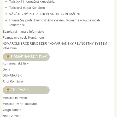
Turistická informačná kancelária
Turistická mapa Komárna
NÁVŠTEVNÝ PORIADOK PEVNOSTI V KOMÁRNE
Informačný portál Pevnostného systému Komárna www.pevnost-
komarno.sk
Bezplatná mapa a informácie
Poznávacie cesty Komárnom
KOMÁROMI ERŐDRENDSZER / KOMÁRŇANSKÝ PEVNOSTNÝ SYSTÉM
fotoalbum
KOMÁRŇANSKÁ TLAČ
Komárňanské listy
Delta
DUNATAJ.SK
Ahoj Komárno
TELEVÍZIA
Mestská televízia
Mestská TV na YouTube
Varga Tamas
NapiGerzson