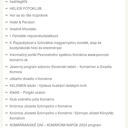
hashtagKN
HELIOS FOTOKLUB
Hor sa do ríše rozprávok
Hotel & Pension
Hradné trhovisko
I. Felvidéki népzenésztalálkozó
II. Rajzpályázat a Szlovákiai magyarnyelvu óvodák, alap és
kozépiskolák hírei és eredményei
Informačný portál Pevnostného systému Komárna www.pevnost-
komarno.sk
Jesenný program súborov Slovenskí rebeli – Komárňan a Divadla
Komora
Jókaiho divadlo v Komárne
KELEMEN István / Výstava ilustrácií detských kníh
Kikötő – Polgári szalon
Klub vodného póla Komárno
Knižnica Józsefa Szinnyeiho v Komárne
Knižnica Józsefa Szinnyeiho v Komárne / Szinnyei József Könyvtár,
Komárom
KOMÁRŇANSKÉ DNI – KOMÁROMI NAPOK 2024 program