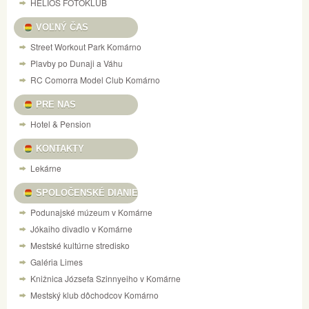
HELIOS FOTOKLUB
VOĽNÝ ČAS
Street Workout Park Komárno
Plavby po Dunaji a Váhu
RC Comorra Model Club Komárno
PRE NAS
Hotel & Pension
KONTAKTY
Lekárne
SPOLOČENSKÉ DIANIE
Podunajské múzeum v Komárne
Jókaiho divadlo v Komárne
Mestské kultúrne stredisko
Galéria Limes
Knižnica Józsefa Szinnyeiho v Komárne
Mestský klub dôchodcov Komárno