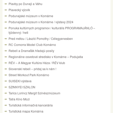
Plavby po Dunaji a Váhu
Plavecký výcvik
Podunajské múzeum v Komárne
Podunajské múzeum v Komárne / výstavy 2024
Ponuka kultúrnych programov / kulturális PROGRAMAJÁNLÓ –
týždenný / heti
Pred métou / László Pomothy / Célegyenesben
RC Comorra Model Club Komárno
Rebeli a Dramaťák hľadajú posily
Regionálne osvetové stredisko v Komárne – Podujatia
RÉV – A Magyar Kultúra Háza / RÉV klub
Slovenskí rebeli – pridaj sa k nám !
Street Workout Park Komárno
SUISEKI výstava
SZINNYEI SZALON
Tarics Lorincz Margit Szinészmúzeum
Tatra Kino Mozi
Turistická informačná kancelária
Turistická mapa Komárna