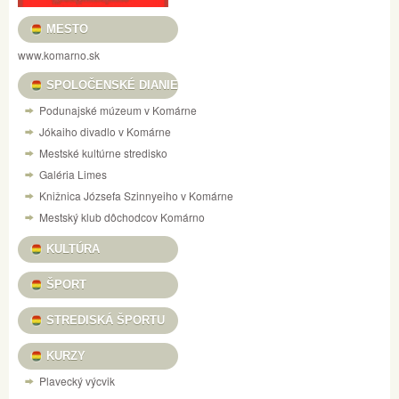
MESTO
www.komarno.sk
SPOLOČENSKÉ DIANIE
Podunajské múzeum v Komárne
Jókaiho divadlo v Komárne
Mestské kultúrne stredisko
Galéria Limes
Knižnica Józsefa Szinnyeiho v Komárne
Mestský klub dôchodcov Komárno
KULTÚRA
ŠPORT
STREDISKÁ ŠPORTU
KURZY
Plavecký výcvik