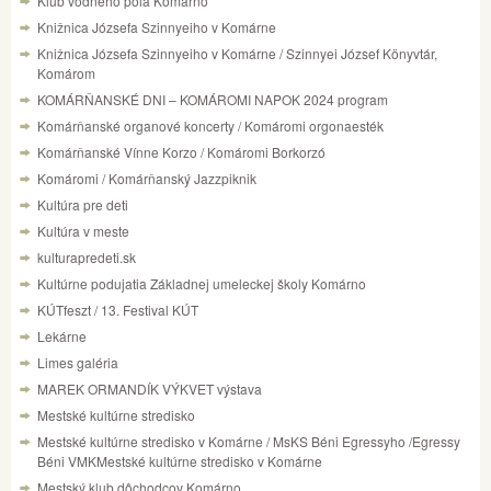
Klub vodného póla Komárno
Knižnica Józsefa Szinnyeiho v Komárne
Knižnica Józsefa Szinnyeiho v Komárne / Szinnyei József Könyvtár,
Komárom
KOMÁRŇANSKÉ DNI – KOMÁROMI NAPOK 2024 program
Komárňanské organové koncerty / Komáromi orgonaesték
Komárňanské Vínne Korzo / Komáromi Borkorzó
Komáromi / Komárňanský Jazzpiknik
Kultúra pre deti
Kultúra v meste
kulturapredeti.sk
Kultúrne podujatia Základnej umeleckej školy Komárno
KÚTfeszt / 13. Festival KÚT
Lekárne
Limes galéria
MAREK ORMANDÍK VÝKVET výstava
Mestské kultúrne stredisko
Mestské kultúrne stredisko v Komárne / MsKS Béni Egressyho /Egressy
Béni VMKMestské kultúrne stredisko v Komárne
Mestský klub dôchodcov Komárno