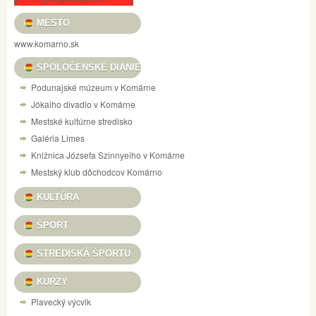
MESTO
www.komarno.sk
SPOLOČENSKÉ DIANIE
Podunajské múzeum v Komárne
Jókaiho divadlo v Komárne
Mestské kultúrne stredisko
Galéria Limes
Knižnica Józsefa Szinnyeiho v Komárne
Mestský klub dôchodcov Komárno
KULTÚRA
ŠPORT
STREDISKÁ ŠPORTU
KURZY
Plavecký výcvik