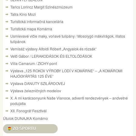
Tarics Lorincz Margit Szinészmúzeum
Tatra Kino Mozi
Turistická informačná kancelária
Turistická mapa Komárna
Usmievavé vlčie maky, voňavé tulipány / Mosolygó mákvirágok, illatos
tulipánok
Vernisáž výstavy Alfoldi Róbert „Angyalok és rózsák“
Vető Gábor / LERAKODÁSOK ÉS ELTOLÓDÁSOK
Villa Camarum / ZICHY-pont
Výstava „125 ROKOV VÝROBY LODÍ V KOMÁRNE“ – „A KOMÁROMI
HAJÓGYÁRTÁS 125 ÉVE”
Výstava DANUTY SZILÁRDOVEJ
Výstava železničných modelov
X. A mi karácsonyunk Naše Vianoce, adventi rendezvények – andvetné
podujatia
XII. Fonográf Fesztivál
Útulok DUNAJKA Komárno
ZO ŠPORTU