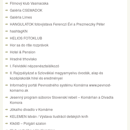
Filmový klub Vasmacska
Galéria CSEMADOK
Galéria Limes
HANGULATOK fotovýstava Ferenczi Évi a Prezmeczky Péter
hashtagKN
HELIOS FOTOKLUB
Hor sa do ríše rozprávok
Hotel & Pension
Hradné trhovisko
I. Felvidéki népzenésztalálkozó
II. Rajzpályázat a Szlovákiai magyarnyelvu óvodák, alap és
kozépiskolák hírei és eredményei
Informačný portál Pevnostného systému Komárna www.pevnost-
komarno.sk
Jesenný program súborov Slovenskí rebeli – Komárňan a Divadla
Komora
Jókaiho divadlo v Komárne
KELEMEN István / Výstava ilustrácií detských kníh
Kikötő – Polgári szalon