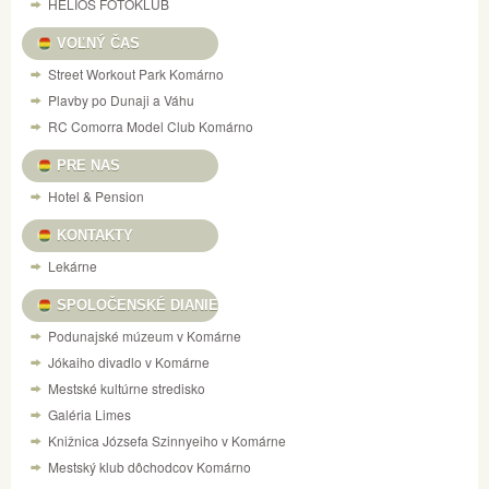
HELIOS FOTOKLUB
VOĽNÝ ČAS
Street Workout Park Komárno
Plavby po Dunaji a Váhu
RC Comorra Model Club Komárno
PRE NAS
Hotel & Pension
KONTAKTY
Lekárne
SPOLOČENSKÉ DIANIE
Podunajské múzeum v Komárne
Jókaiho divadlo v Komárne
Mestské kultúrne stredisko
Galéria Limes
Knižnica Józsefa Szinnyeiho v Komárne
Mestský klub dôchodcov Komárno