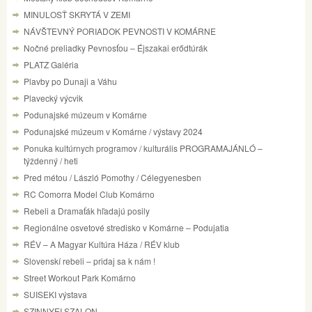
MINULOSŤ SKRYTÁ V ZEMI
NÁVŠTEVNÝ PORIADOK PEVNOSTI V KOMÁRNE
Nočné preliadky Pevnosťou – Éjszakai erődtúrák
PLATZ Galéria
Plavby po Dunaji a Váhu
Plavecký výcvik
Podunajské múzeum v Komárne
Podunajské múzeum v Komárne / výstavy 2024
Ponuka kultúrnych programov / kulturális PROGRAMAJÁNLÓ –
týždenný / heti
Pred métou / László Pomothy / Célegyenesben
RC Comorra Model Club Komárno
Rebeli a Dramaťák hľadajú posily
Regionálne osvetové stredisko v Komárne – Podujatia
RÉV – A Magyar Kultúra Háza / RÉV klub
Slovenskí rebeli – pridaj sa k nám !
Street Workout Park Komárno
SUISEKI výstava
SZINNYEI SZALON