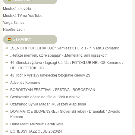
Mestská televízia
Mestská TV na YouTube
Varga Tamas
NapiGerzson
STRÁNKY
,,SENIORI FOTOGRAFUJÚ“. vernisáž 31.8. o 17.h. v MKS komárno
„Reťaze mentiek, ktoré spájajú“ / „Mentelánc, ami összeköt”
46. členská výstava / tagsági kiálítás / FOTOKLUB HELIOS Komárno /
HELIOS FOTÓKLUB
48. ročník výstavy umeleckej fotografie členov ZSF
Advent v Komárne
BOROSTYÁN FESZTIVÁL / FESTIVAL BOROSTYÁN
Cestovanie v čase do ríše autíčok a vlakov
Czafrangó Sylvia Magán Művészeti Alapiskola
DOM MATICE SLOVENSKEJ / Slovenskí rebeli / Dramaťák / Divadlo
Komora
Duna Menti Múzeum Baráti Köre
EGRESSY JAZZ CLUB 2023/24