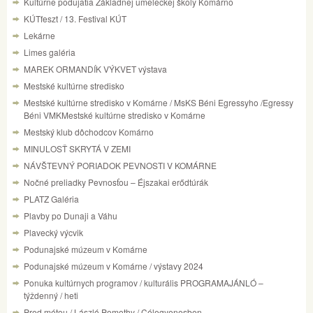
Kultúrne podujatia Základnej umeleckej školy Komárno
KÚTfeszt / 13. Festival KÚT
Lekárne
Limes galéria
MAREK ORMANDÍK VÝKVET výstava
Mestské kultúrne stredisko
Mestské kultúrne stredisko v Komárne / MsKS Béni Egressyho /Egressy
Béni VMKMestské kultúrne stredisko v Komárne
Mestský klub dôchodcov Komárno
MINULOSŤ SKRYTÁ V ZEMI
NÁVŠTEVNÝ PORIADOK PEVNOSTI V KOMÁRNE
Nočné preliadky Pevnosťou – Éjszakai erődtúrák
PLATZ Galéria
Plavby po Dunaji a Váhu
Plavecký výcvik
Podunajské múzeum v Komárne
Podunajské múzeum v Komárne / výstavy 2024
Ponuka kultúrnych programov / kulturális PROGRAMAJÁNLÓ –
týždenný / heti
Pred métou / László Pomothy / Célegyenesben