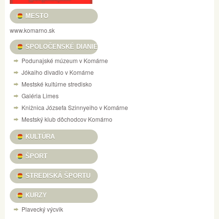
MESTO
www.komarno.sk
SPOLOČENSKÉ DIANIE
Podunajské múzeum v Komárne
Jókaiho divadlo v Komárne
Mestské kultúrne stredisko
Galéria Limes
Knižnica Józsefa Szinnyeiho v Komárne
Mestský klub dôchodcov Komárno
KULTÚRA
ŠPORT
STREDISKÁ ŠPORTU
KURZY
Plavecký výcvik