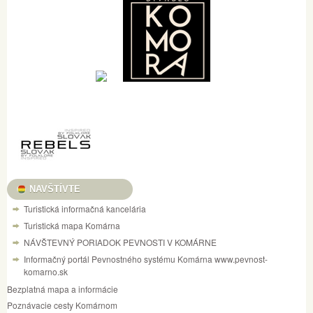
NAVŠTÍVTE
Turistická informačná kancelária
Turistická mapa Komárna
NÁVŠTEVNÝ PORIADOK PEVNOSTI V KOMÁRNE
Informačný portál Pevnostného systému Komárna www.pevnost-
komarno.sk
Bezplatná mapa a informácie
Poznávacie cesty Komárnom