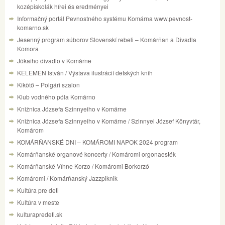
kozépiskolák hírei és eredményei
Informačný portál Pevnostného systému Komárna www.pevnost-
komarno.sk
Jesenný program súborov Slovenskí rebeli – Komárňan a Divadla
Komora
Jókaiho divadlo v Komárne
KELEMEN István / Výstava ilustrácií detských kníh
Kikötő – Polgári szalon
Klub vodného póla Komárno
Knižnica Józsefa Szinnyeiho v Komárne
Knižnica Józsefa Szinnyeiho v Komárne / Szinnyei József Könyvtár,
Komárom
KOMÁRŇANSKÉ DNI – KOMÁROMI NAPOK 2024 program
Komárňanské organové koncerty / Komáromi orgonaesték
Komárňanské Vínne Korzo / Komáromi Borkorzó
Komáromi / Komárňanský Jazzpiknik
Kultúra pre deti
Kultúra v meste
kulturapredeti.sk