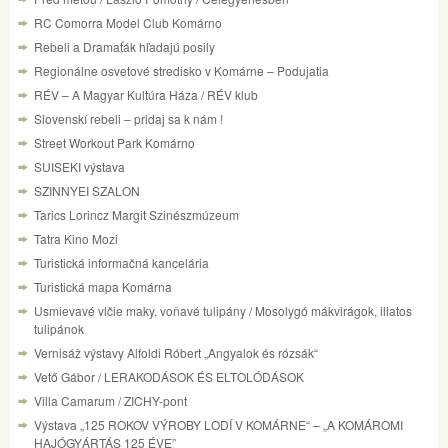
RC Comorra Model Club Komárno
Rebeli a Dramaťák hľadajú posily
Regionálne osvetové stredisko v Komárne – Podujatia
RÉV – A Magyar Kultúra Háza / RÉV klub
Slovenskí rebeli – pridaj sa k nám !
Street Workout Park Komárno
SUISEKI výstava
SZINNYEI SZALON
Tarics Lorincz Margit Szinészmúzeum
Tatra Kino Mozi
Turistická informačná kancelária
Turistická mapa Komárna
Usmievavé vlčie maky, voňavé tulipány / Mosolygó mákvirágok, illatos
tulipánok
Vernisáž výstavy Alfoldi Róbert „Angyalok és rózsák“
Vető Gábor / LERAKODÁSOK ÉS ELTOLÓDÁSOK
Villa Camarum / ZICHY-pont
Výstava „125 ROKOV VÝROBY LODÍ V KOMÁRNE“ – „A KOMÁROMI
HAJÓGYÁRTÁS 125 ÉVE”