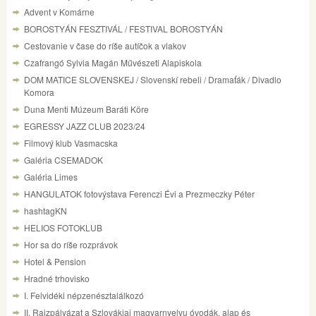
Advent v Komárne
BOROSTYÁN FESZTIVÁL / FESTIVAL BOROSTYÁN
Cestovanie v čase do ríše autíčok a vlakov
Czafrangó Sylvia Magán Művészeti Alapiskola
DOM MATICE SLOVENSKEJ / Slovenskí rebeli / Dramaťák / Divadlo
Komora
Duna Menti Múzeum Baráti Köre
EGRESSY JAZZ CLUB 2023/24
Filmový klub Vasmacska
Galéria CSEMADOK
Galéria Limes
HANGULATOK fotovýstava Ferenczi Évi a Prezmeczky Péter
hashtagKN
HELIOS FOTOKLUB
Hor sa do ríše rozprávok
Hotel & Pension
Hradné trhovisko
I. Felvidéki népzenésztalálkozó
II. Rajzpályázat a Szlovákiai magyarnyelvu óvodák, alap és