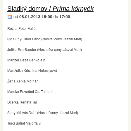
Sladký domov /
Príma környék
od
08.01.2013,15:00
do
17:00
Réžia: Péter Valló
ujo Sunyi Tibor Fabó (Nositeľ ceny Jászai Mari)
Jolika Éva Bandor (Nositeľka ceny Jászai Mari)
Manžel Géza Benkő a.h.
Manželka Krisztina Holocsyová
Žena Xénia Molnár
Mamka Erzsébet Cs. Tóth a.h.
Dcérka Renáta Tar
Starý Mátyás Dráfi (Nositeľ ceny Jászai Mari)
Turci Bálint Majorfalvi