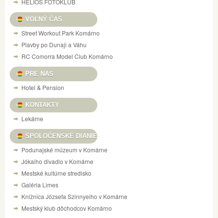
HELIOS FOTOKLUB
VOĽNÝ ČAS
Street Workout Park Komárno
Plavby po Dunaji a Váhu
RC Comorra Model Club Komárno
PRE NAS
Hotel & Pension
KONTAKTY
Lekárne
SPOLOČENSKÉ DIANIE
Podunajské múzeum v Komárne
Jókaiho divadlo v Komárne
Mestské kultúrne stredisko
Galéria Limes
Knižnica Józsefa Szinnyeiho v Komárne
Mestský klub dôchodcov Komárno