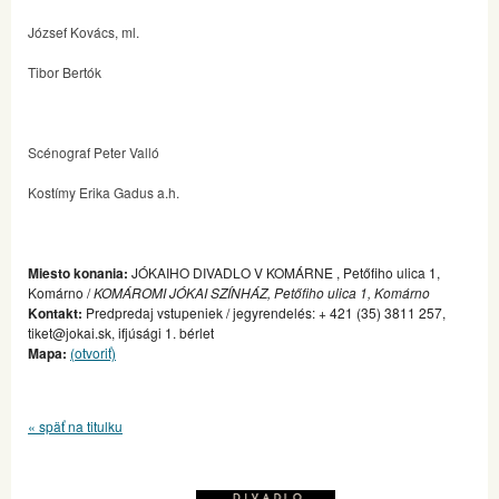
József Kovács, ml.
Tibor Bertók
Scénograf Peter Valló
Kostímy Erika Gadus a.h.
Miesto konania:
JÓKAIHO DIVADLO V KOMÁRNE , Petőfiho ulica 1,
Komárno /
KOMÁROMI JÓKAI SZÍNHÁZ, Petőfiho ulica 1, Komárno
Kontakt:
Predpredaj vstupeniek / jegyrendelés: + 421 (35) 3811 257,
tiket@jokai.sk, ifjúsági 1. bérlet
Mapa:
(otvoriť)
« späť na titulku