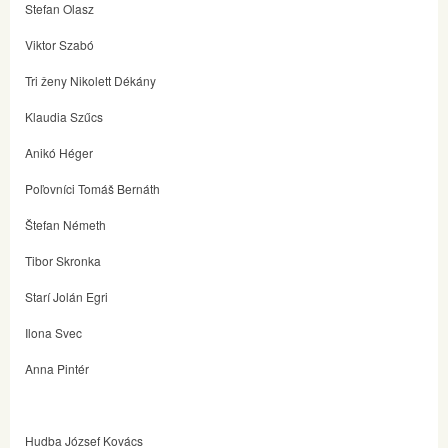
Stefan Olasz
Viktor Szabó
Tri ženy Nikolett Dékány
Klaudia Szűcs
Anikó Héger
Poľovníci Tomáš Bernáth
Štefan Németh
Tibor Skronka
Starí Jolán Egri
Ilona Svec
Anna Pintér
Hudba József Kovács