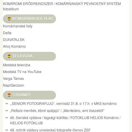
KOMÁROMI ERŐDRENDSZER / KOMÁRŇANSKÝ PEVNOSTNÝ SYSTÉM
fotoalbum
KOMÁRŇANSKÁ TLAČ
Komárňanské listy
Delta
DUNATAJ.SK
Ahoj Komárno
TELEVÍZIA
Mestská televízia
Mestská TV na YouTube
Varga Tamas
NapiGerzson
STRÁNKY
,,SENIORI FOTOGRAFUJÚ“. vernisáž 31.8. o 17.h. v MKS komárno
„Reťaze mentiek, ktoré spájajú“ / „Mentelánc, ami összeköt”
46. členská výstava / tagsági kiálítás / FOTOKLUB HELIOS Komárno /
HELIOS FOTÓKLUB
48. ročník výstavy umeleckej fotografie členov ZSF