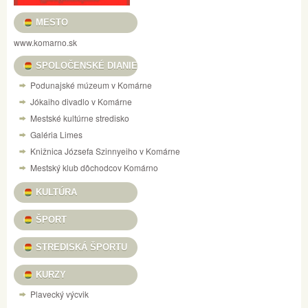
MESTO
www.komarno.sk
SPOLOČENSKÉ DIANIE
Podunajské múzeum v Komárne
Jókaiho divadlo v Komárne
Mestské kultúrne stredisko
Galéria Limes
Knižnica Józsefa Szinnyeiho v Komárne
Mestský klub dôchodcov Komárno
KULTÚRA
ŠPORT
STREDISKÁ ŠPORTU
KURZY
Plavecký výcvik