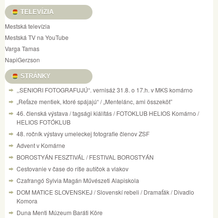
TELEVÍZIA
Mestská televízia
Mestská TV na YouTube
Varga Tamas
NapiGerzson
STRÁNKY
,,SENIORI FOTOGRAFUJÚ“. vernisáž 31.8. o 17.h. v MKS komárno
„Reťaze mentiek, ktoré spájajú“ / „Mentelánc, ami összeköt”
46. členská výstava / tagsági kiálítás / FOTOKLUB HELIOS Komárno /
HELIOS FOTÓKLUB
48. ročník výstavy umeleckej fotografie členov ZSF
Advent v Komárne
BOROSTYÁN FESZTIVÁL / FESTIVAL BOROSTYÁN
Cestovanie v čase do ríše autíčok a vlakov
Czafrangó Sylvia Magán Művészeti Alapiskola
DOM MATICE SLOVENSKEJ / Slovenskí rebeli / Dramaťák / Divadlo
Komora
Duna Menti Múzeum Baráti Köre