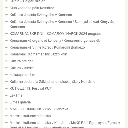
Kikötő – Polgári szalon
Klub vodného póla Komárno
Knižnica Józsefa Szinnyeiho v Komárne
Knižnica Józsefa Szinnyeiho v Komárne / Szinnyei József Könyvtár,
Komárom
KOMÁRŇANSKÉ DNI – KOMÁROMI NAPOK 2024 program
Komárňanské organové koncerty / Komáromi orgonaesték
Komárňanské Vínne Korzo / Komáromi Borkorzó
Komáromi / Komárňanský Jazzpiknik
Kultúra pre deti
Kultúra v meste
kulturapredeti.sk
Kultúrne podujatia Základnej umeleckej školy Komárno
KÚTfeszt / 13. Festival KÚT
Lekárne
Limes galéria
MAREK ORMANDÍK VÝKVET výstava
Mestské kultúrne stredisko
Mestské kultúrne stredisko v Komárne / MsKS Béni Egressyho /Egressy
Béni VMKMestské kultúrne stredisko v Komárne