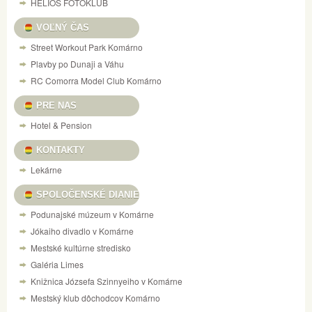
HELIOS FOTOKLUB
VOĽNÝ ČAS
Street Workout Park Komárno
Plavby po Dunaji a Váhu
RC Comorra Model Club Komárno
PRE NAS
Hotel & Pension
KONTAKTY
Lekárne
SPOLOČENSKÉ DIANIE
Podunajské múzeum v Komárne
Jókaiho divadlo v Komárne
Mestské kultúrne stredisko
Galéria Limes
Knižnica Józsefa Szinnyeiho v Komárne
Mestský klub dôchodcov Komárno