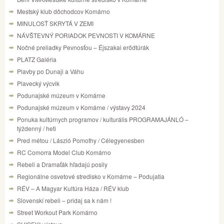
Mestský klub dôchodcov Komárno
MINULOSŤ SKRYTÁ V ZEMI
NÁVŠTEVNÝ PORIADOK PEVNOSTI V KOMÁRNE
Nočné preliadky Pevnosťou – Éjszakai erődtúrák
PLATZ Galéria
Plavby po Dunaji a Váhu
Plavecký výcvik
Podunajské múzeum v Komárne
Podunajské múzeum v Komárne / výstavy 2024
Ponuka kultúrnych programov / kulturális PROGRAMAJÁNLÓ –
týždenný / heti
Pred métou / László Pomothy / Célegyenesben
RC Comorra Model Club Komárno
Rebeli a Dramaťák hľadajú posily
Regionálne osvetové stredisko v Komárne – Podujatia
RÉV – A Magyar Kultúra Háza / RÉV klub
Slovenskí rebeli – pridaj sa k nám !
Street Workout Park Komárno