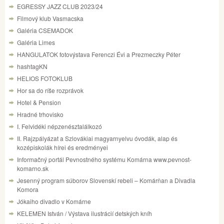
EGRESSY JAZZ CLUB 2023/24
Filmový klub Vasmacska
Galéria CSEMADOK
Galéria Limes
HANGULATOK fotovýstava Ferenczi Évi a Prezmeczky Péter
hashtagKN
HELIOS FOTOKLUB
Hor sa do ríše rozprávok
Hotel & Pension
Hradné trhovisko
I. Felvidéki népzenésztalálkozó
II. Rajzpályázat a Szlovákiai magyarnyelvu óvodák, alap és
kozépiskolák hírei és eredményei
Informačný portál Pevnostného systému Komárna www.pevnost-
komarno.sk
Jesenný program súborov Slovenskí rebeli – Komárňan a Divadla
Komora
Jókaiho divadlo v Komárne
KELEMEN István / Výstava ilustrácií detských kníh