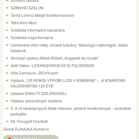
SUISEKI výstava
SZINNYEI SZALON
Tarics Lorincz Margit Szinészmúzeum
Tatra Kino Mozi
Turistická informačná kancelária
Turistická mapa Komárna
Usmievavé vlčie maky, voňavé tulipány / Mosolygó mákvirágok, illatos
tulipánok
Vernisáž výstavy Alfoldi Róbert „Angyalok és rózsák“
Vető Gábor / LERAKODÁSOK ÉS ELTOLÓDÁSOK
Villa Camarum / ZICHY-pont
Výstava „125 ROKOV VÝROBY LODÍ V KOMÁRNE“ – „A KOMÁROMI
HAJÓGYÁRTÁS 125 ÉVE”
Výstava DANUTY SZILÁRDOVEJ
Výstava železničných modelov
X. A mi karácsonyunk Naše Vianoce, adventi rendezvények – andvetné
podujatia
XII. Fonográf Fesztivál
Útulok DUNAJKA Komárno