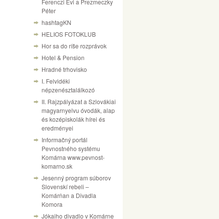
Ferenczi Évi a Prezmeczky
Péter
hashtagKN
HELIOS FOTOKLUB
Hor sa do ríše rozprávok
Hotel & Pension
Hradné trhovisko
I. Felvidéki
népzenésztalálkozó
II. Rajzpályázat a Szlovákiai
magyarnyelvu óvodák, alap
és kozépiskolák hírei és
eredményei
Informačný portál
Pevnostného systému
Komárna www.pevnost-
komarno.sk
Jesenný program súborov
Slovenskí rebeli –
Komárňan a Divadla
Komora
Jókaiho divadlo v Komárne