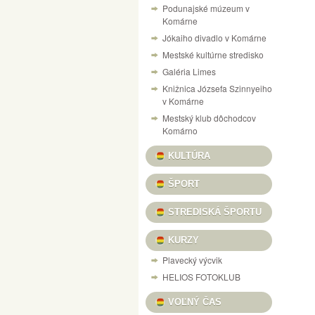
Podunajské múzeum v
NÁVŠTEVNÝ PORIADOK PEVNOSTI V KOM
Komárne
Jókaiho divadlo v Komárne
VÝSTAVA „125 ROKOV VÝROBY LODÍ V KO
Mestské kultúrne stredisko
CESTOVANIE V ČASE DO RÍŠE AUTÍČOK A
Galéria Limes
VILLA CAMARUM / ZICHY-PONT
Knižnica Józsefa Szinnyeiho
v Komárne
PONUKA KULTÚRNYCH PROGRAMOV / KULT
Mestský klub dôchodcov
DOM MATICE SLOVENSKEJ / SLOVENSKÍ R
Komárno
VÝSTAVA ŽELEZNIČNÝCH MODELOV
SU
KULTÚRA
X. A MI KARÁCSONYUNK NAŠE VIANOCE, 
ŠPORT
INFORMAČNÝ PORTÁL PEVNOSTNÉHO SY
STREDISKÁ ŠPORTU
HANGULATOK FOTOVÝSTAVA FERENCZI ÉV
KURZY
Plavecký výcvik
HELIOS FOTOKLUB
VOĽNÝ ČAS