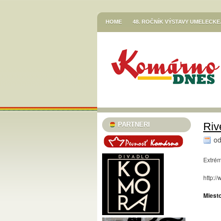
HOME
48. ROČNÍK VÝSTAVY UMELECK
VETŐ GÁBOR / LERAKODÁSOK ÉS ELTOL
HOR SA DO RÍŠE ROZPRÁVOK
JESENN
KNIŽNICA JÓZSEFA SZINNYEIHO V KOMÁR
MESTSKÉ KULTÚRNE STREDISKO V KOMÁR
STREDISKO V KOMÁRNE
EGRESSY JAZZ CLUB 2023/24
PLAVECK
SZINNYEI SZALON
KÚTFESZT / 13. FES
Riv
PARTNERI
TURISTICKÁ INFORMAČNÁ KANCELÁRIA
o
TARICS LORINCZ MARGIT SZINÉSZMÚZEU
Extrém
TATRA KINO MOZI
KLUB VODNÉHO PÓ
http:/
46. ČLENSKÁ VÝSTAVA / TAGSÁGI KIÁLÍT
Miesto
MESTSKÝ KLUB DÔCHODCOV KOMÁRNO
PODUNAJSKÉ MÚZEUM V KOMÁRNE / VÝST