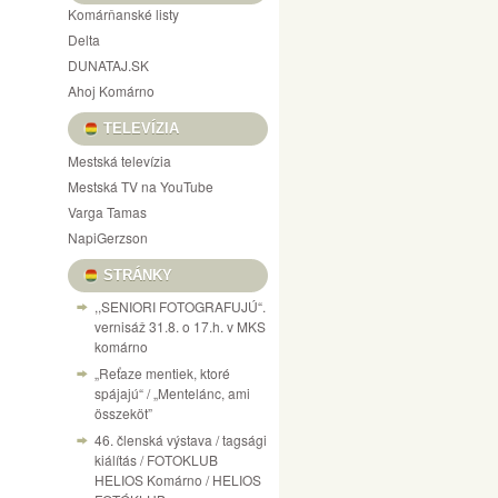
Komárňanské listy
Delta
DUNATAJ.SK
Ahoj Komárno
TELEVÍZIA
Mestská televízia
Mestská TV na YouTube
Varga Tamas
NapiGerzson
STRÁNKY
,,SENIORI FOTOGRAFUJÚ“.
vernisáž 31.8. o 17.h. v MKS
komárno
„Reťaze mentiek, ktoré
spájajú“ / „Mentelánc, ami
összeköt”
46. členská výstava / tagsági
kiálítás / FOTOKLUB
HELIOS Komárno / HELIOS