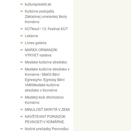
kulturapredeti.sk
Kultúrne podujatia
Základnej umeleckej školy
Komárno
KÚTfeszt / 13. Festival KÚT
Lekárne
Limes galéria
MAREK ORMANDÍK
VÝKVET výstava
Mestské kultúrne stredisko
Mestské kultúrne stredisko v
Komárne / MsKS Béni
Egressyho /Egressy Béni
VMKMestské kultúrne
stredisko v Komárne
Mestský klub dôchodcov
Komárno
MINULOSŤ SKRYTÁ V ZEMI
NÁVŠTEVNÝ PORIADOK
PEVNOSTI V KOMÁRNE
Nočné preliadky Pevnosťou