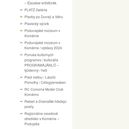
– Éjszakai erődtúrák
PLATZ Galéria
Plavby po Dunaji a Váhu
Plavecký výcvik
Podunajské múzeum v
Komárne
Podunajské múzeum v
Komárne / výstavy 2024
Ponuka kultúrnych
programov / kulturális
PROGRAMAJÁNLÓ –
týždenný / heti
Pred métou / László
Pomothy / Célegyenesben
RC Comorra Model Club
Komárno
Rebeli a Dramaťák hľadajú
posily
Regionálne osvetové
stredisko v Komárne –
Podujatia