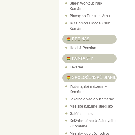
Street Workout Park
Komárno
Plavby po Dunaji a Váhu
RC Comorra Model Club
Komárno
PRE NAS
Hotel & Pension
KONTAKTY
Lekárne
SPOLOČENSKÉ DIANIE
Podunajské múzeum v
Komárne
Jókaiho divadlo v Komárne
Mestské kultúrne stredisko
Galéria Limes
Knižnica Józsefa Szinnyeiho
v Komárne
Mestský klub dôchodcov