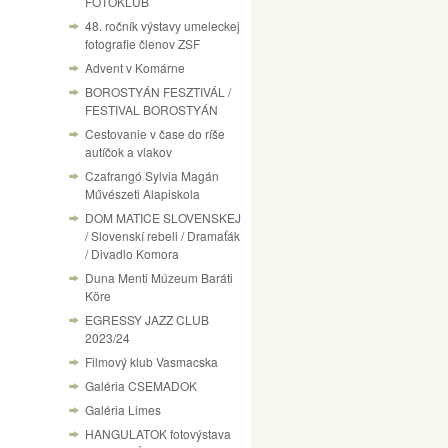
FOTÓKLUB
48. ročník výstavy umeleckej
fotografie členov ZSF
Advent v Komárne
BOROSTYÁN FESZTIVÁL /
FESTIVAL BOROSTYÁN
Cestovanie v čase do ríše
autíčok a vlakov
Czafrangó Sylvia Magán
Művészeti Alapiskola
DOM MATICE SLOVENSKEJ
/ Slovenskí rebeli / Dramaťák
/ Divadlo Komora
Duna Menti Múzeum Baráti
Köre
EGRESSY JAZZ CLUB
2023/24
Filmový klub Vasmacska
Galéria CSEMADOK
Galéria Limes
HANGULATOK fotovýstava