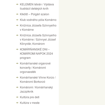
KELEMEN István / Výstava
ilustrácií detských kníh
Kikötő – Polgári szalon
Klub vodného póla Komárno
Knižnica Józsefa Szinnyeiho
v Komárne
Knižnica Józsefa Szinnyeiho
v Komárne / Szinnyei József
Könyvtár, Komárom
KOMÁRŇANSKÉ DNI –
KOMÁROMI NAPOK 2024
program
Komárňanské organové
koncerty / Komáromi
orgonaesték
Komárňanské Vínne Korzo /
Komáromi Borkorzó
Komáromi / Komárňanský
Jazzpiknik
Kultúra pre deti
Kultúra v meste