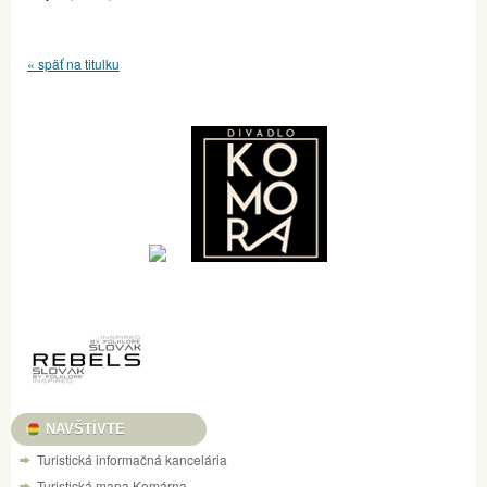
« späť na titulku
NAVŠTÍVTE
Turistická informačná kancelária
Turistická mapa Komárna