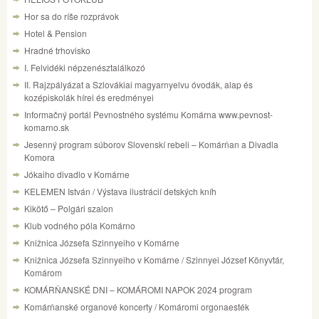
Hor sa do ríše rozprávok
Hotel & Pension
Hradné trhovisko
I. Felvidéki népzenésztalálkozó
II. Rajzpályázat a Szlovákiai magyarnyelvu óvodák, alap és
kozépiskolák hírei és eredményei
Informačný portál Pevnostného systému Komárna www.pevnost-
komarno.sk
Jesenný program súborov Slovenskí rebeli – Komárňan a Divadla
Komora
Jókaiho divadlo v Komárne
KELEMEN István / Výstava ilustrácií detských kníh
Kikötő – Polgári szalon
Klub vodného póla Komárno
Knižnica Józsefa Szinnyeiho v Komárne
Knižnica Józsefa Szinnyeiho v Komárne / Szinnyei József Könyvtár,
Komárom
KOMÁRŇANSKÉ DNI – KOMÁROMI NAPOK 2024 program
Komárňanské organové koncerty / Komáromi orgonaesték