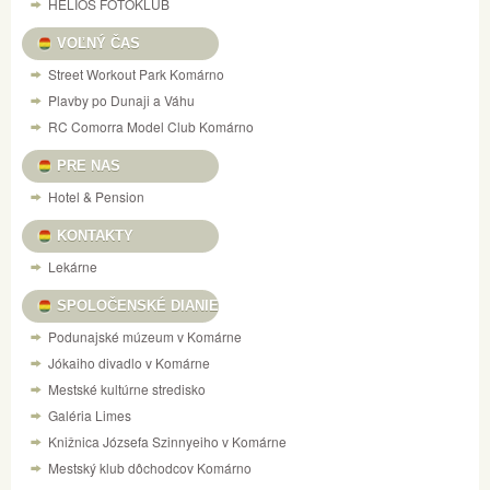
HELIOS FOTOKLUB
VOĽNÝ ČAS
Street Workout Park Komárno
Plavby po Dunaji a Váhu
RC Comorra Model Club Komárno
PRE NAS
Hotel & Pension
KONTAKTY
Lekárne
SPOLOČENSKÉ DIANIE
Podunajské múzeum v Komárne
Jókaiho divadlo v Komárne
Mestské kultúrne stredisko
Galéria Limes
Knižnica Józsefa Szinnyeiho v Komárne
Mestský klub dôchodcov Komárno