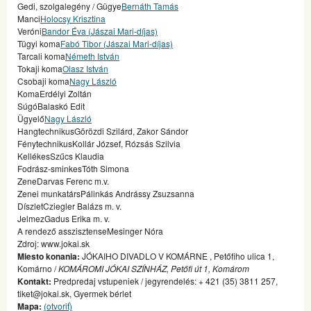
Gedi, szolgalegény / Gügye
Bernáth Tamás
Manci
Holocsy Krisztina
Veróni
Bandor Éva (Jászai Mari-díjas)
Tügyi koma
Fabó Tibor (Jászai Mari-díjas)
Tarcali koma
Németh István
Tokaji koma
Olasz István
Csobaji koma
Nagy László
KomaErdélyi Zoltán
SúgóBalaskó Edit
Ügyelő
Nagy László
HangtechnikusGörözdi Szilárd, Zakor Sándor
FénytechnikusKollár József, Rózsás Szilvia
KellékesSzűcs Klaudia
Fodrász-sminkesTóth Simona
ZeneDarvas Ferenc m.v.
Zenei munkatársPálinkás Andrássy Zsuzsanna
DíszletCziegler Balázs m. v.
JelmezGadus Erika m. v.
A rendező asszisztenseMesinger Nóra
Zdroj: www.jokai.sk
Miesto konania:
JÓKAIHO DIVADLO V KOMÁRNE , Petőfiho ulica 1,
Komárno /
KOMÁROMI JÓKAI SZÍNHÁZ, Petőfi út 1, Komárom
Kontakt:
Predpredaj vstupeniek / jegyrendelés: + 421 (35) 3811 257,
tiket@jokai.sk, Gyermek bérlet
Mapa:
(otvoriť)