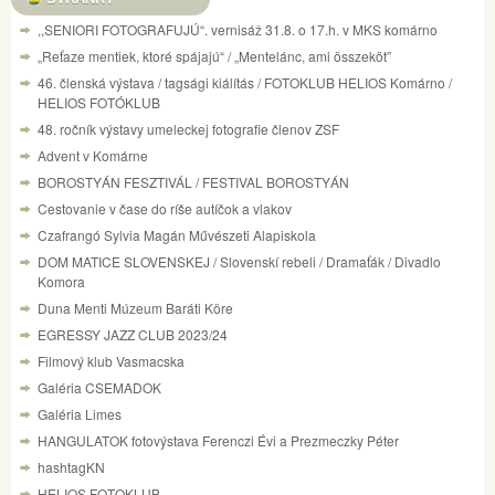
,,SENIORI FOTOGRAFUJÚ“. vernisáž 31.8. o 17.h. v MKS komárno
„Reťaze mentiek, ktoré spájajú“ / „Mentelánc, ami összeköt”
46. členská výstava / tagsági kiálítás / FOTOKLUB HELIOS Komárno /
HELIOS FOTÓKLUB
48. ročník výstavy umeleckej fotografie členov ZSF
Advent v Komárne
BOROSTYÁN FESZTIVÁL / FESTIVAL BOROSTYÁN
Cestovanie v čase do ríše autíčok a vlakov
Czafrangó Sylvia Magán Művészeti Alapiskola
DOM MATICE SLOVENSKEJ / Slovenskí rebeli / Dramaťák / Divadlo
Komora
Duna Menti Múzeum Baráti Köre
EGRESSY JAZZ CLUB 2023/24
Filmový klub Vasmacska
Galéria CSEMADOK
Galéria Limes
HANGULATOK fotovýstava Ferenczi Évi a Prezmeczky Péter
hashtagKN
HELIOS FOTOKLUB