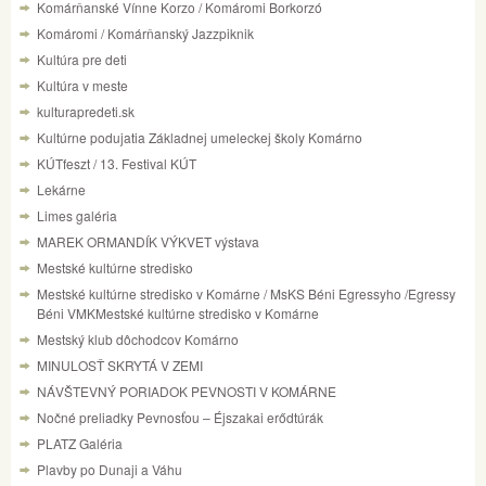
Komárňanské Vínne Korzo / Komáromi Borkorzó
Komáromi / Komárňanský Jazzpiknik
Kultúra pre deti
Kultúra v meste
kulturapredeti.sk
Kultúrne podujatia Základnej umeleckej školy Komárno
KÚTfeszt / 13. Festival KÚT
Lekárne
Limes galéria
MAREK ORMANDÍK VÝKVET výstava
Mestské kultúrne stredisko
Mestské kultúrne stredisko v Komárne / MsKS Béni Egressyho /Egressy
Béni VMKMestské kultúrne stredisko v Komárne
Mestský klub dôchodcov Komárno
MINULOSŤ SKRYTÁ V ZEMI
NÁVŠTEVNÝ PORIADOK PEVNOSTI V KOMÁRNE
Nočné preliadky Pevnosťou – Éjszakai erődtúrák
PLATZ Galéria
Plavby po Dunaji a Váhu