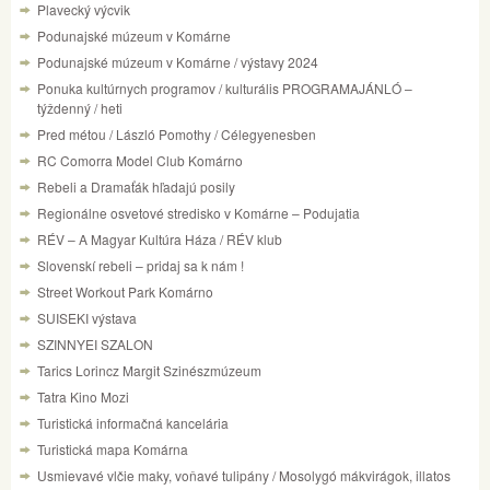
Plavecký výcvik
Podunajské múzeum v Komárne
Podunajské múzeum v Komárne / výstavy 2024
Ponuka kultúrnych programov / kulturális PROGRAMAJÁNLÓ –
týždenný / heti
Pred métou / László Pomothy / Célegyenesben
RC Comorra Model Club Komárno
Rebeli a Dramaťák hľadajú posily
Regionálne osvetové stredisko v Komárne – Podujatia
RÉV – A Magyar Kultúra Háza / RÉV klub
Slovenskí rebeli – pridaj sa k nám !
Street Workout Park Komárno
SUISEKI výstava
SZINNYEI SZALON
Tarics Lorincz Margit Szinészmúzeum
Tatra Kino Mozi
Turistická informačná kancelária
Turistická mapa Komárna
Usmievavé vlčie maky, voňavé tulipány / Mosolygó mákvirágok, illatos