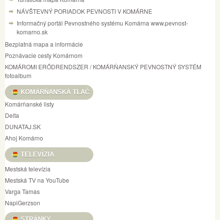
NÁVŠTEVNÝ PORIADOK PEVNOSTI V KOMÁRNE
Informačný portál Pevnostného systému Komárna www.pevnost-
komarno.sk
Bezplatná mapa a informácie
Poznávacie cesty Komárnom
KOMÁROMI ERŐDRENDSZER / KOMÁRŇANSKÝ PEVNOSTNÝ SYSTÉM
fotoalbum
KOMÁRŇANSKÁ TLAČ
Komárňanské listy
Delta
DUNATAJ.SK
Ahoj Komárno
TELEVÍZIA
Mestská televízia
Mestská TV na YouTube
Varga Tamas
NapiGerzson
STRÁNKY