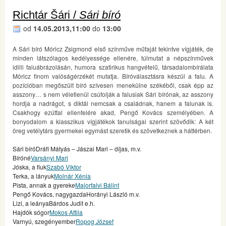
Richtár Šári /
Sári bíró
od
14.05.2013,11:00
do
13:00
A Sári bíró Móricz Zsigmond első színműve műfaját tekintve vígjáték, de
minden látszólagos kedélyessége ellenére, túlmutat a népszínművek
idilli faluábrázolásán, humora szatirikus hangvételű, társadalombírálata
Móricz finom valóságérzékét mutatja.
Bíróválasztásra készül a falu. A
pozícióban megőszült bíró szívesen menekülne székéből, csak épp az
asszony… s nem véletlenül csúfolják a falusiak Sári bírónak, az asszony
hordja a nadrágot, s diktál nemcsak a családnak, hanem a falunak is.
Csakhogy ezúttal ellenfelére akad, Pengő Kovács személyében. A
bonyodalom a klasszikus vígjátékok tanulságai szerint szövődik: A két
öreg vetélytárs gyermekei egymást szeretik és szövetkeznek a háttérben.
Sári bíróDráfi Mátyás – Jászai Mari – díjas, m.v.
Bíróné
Varsányi Mari
Jóska, a fiuk
Szabó Viktor
Terka, a lányuk
Molnár Xénia
Pista, annak a gyereke
Majorfalvi Bálint
Pengő Kovács, nagygazdaHorányi László m.v.
Lizi, a leányaBárdos Judit e.h.
Hajdók sógor
Mokos Attila
Varnyú, szegényember
Ropog József