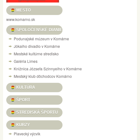
MESTO
www.komarno.sk
SPOLOČENSKÉ DIANIE
Podunajské múzeum v Komárne
Jókaiho divadlo v Komárne
Mestské kultúrne stredisko
Galéria Limes
Knižnica Józsefa Szinnyeiho v Komárne
Mestský klub dôchodcov Komárno
KULTÚRA
ŠPORT
STREDISKÁ ŠPORTU
KURZY
Plavecký výcvik