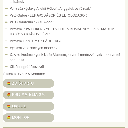
tulipánok
Vernisáž výstavy Alfoldi Róbert „Angyalok és rózsák“
Vető Gábor / LERAKODÁSOK ÉS ELTOLÓDÁSOK
Villa Camarum / ZICHY-pont
Výstava „125 ROKOV VÝROBY LODÍ V KOMÁRNE“ – „A KOMÁROMI
HAJÓGYÁRTÁS 125 ÉVE”
Výstava DANUTY SZILÁRDOVEJ
Výstava železničných modelov
X. A mi karácsonyunk Naše Vianoce, adventi rendezvények – andvetné
podujatia
XII. Fonográf Fesztivál
Útulok DUNAJKA Komárno
ZO ŠPORTU
PRIJÍMATELIA 2 %
OKOLIE
MONITOR