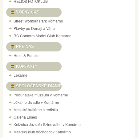
HELIOS FOTOKLUB
VOĽNÝ ČAS
Street Workout Park Komárno
Plavby po Dunaji a Váhu
RC Comorra Model Club Komárno
PRE NAS
Hotel & Pension
KONTAKTY
Lekárne
SPOLOČENSKÉ DIANIE
Podunajské múzeum v Komárne
Jókaiho divadlo v Komárne
Mestské kultúrne stredisko
Galéria Limes
Knižnica Józsefa Szinnyeiho v Komárne
Mestský klub dôchodcov Komárno