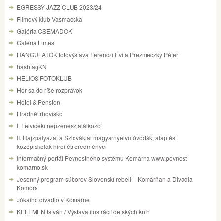
EGRESSY JAZZ CLUB 2023/24
Filmový klub Vasmacska
Galéria CSEMADOK
Galéria Limes
HANGULATOK fotovýstava Ferenczi Évi a Prezmeczky Péter
hashtagKN
HELIOS FOTOKLUB
Hor sa do ríše rozprávok
Hotel & Pension
Hradné trhovisko
I. Felvidéki népzenésztalálkozó
II. Rajzpályázat a Szlovákiai magyarnyelvu óvodák, alap és
kozépiskolák hírei és eredményei
Informačný portál Pevnostného systému Komárna www.pevnost-
komarno.sk
Jesenný program súborov Slovenskí rebeli – Komárňan a Divadla
Komora
Jókaiho divadlo v Komárne
KELEMEN István / Výstava ilustrácií detských kníh