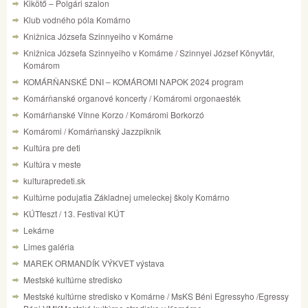
Kikötő – Polgári szalon
Klub vodného póla Komárno
Knižnica Józsefa Szinnyeiho v Komárne
Knižnica Józsefa Szinnyeiho v Komárne / Szinnyei József Könyvtár,
Komárom
KOMÁRŇANSKÉ DNI – KOMÁROMI NAPOK 2024 program
Komárňanské organové koncerty / Komáromi orgonaesték
Komárňanské Vínne Korzo / Komáromi Borkorzó
Komáromi / Komárňanský Jazzpiknik
Kultúra pre deti
Kultúra v meste
kulturapredeti.sk
Kultúrne podujatia Základnej umeleckej školy Komárno
KÚTfeszt / 13. Festival KÚT
Lekárne
Limes galéria
MAREK ORMANDÍK VÝKVET výstava
Mestské kultúrne stredisko
Mestské kultúrne stredisko v Komárne / MsKS Béni Egressyho /Egressy