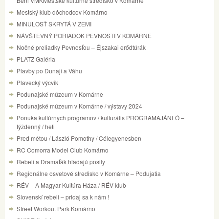
Béni VMKMestské kultúrne stredisko v Komárne
Mestský klub dôchodcov Komárno
MINULOSŤ SKRYTÁ V ZEMI
NÁVŠTEVNÝ PORIADOK PEVNOSTI V KOMÁRNE
Nočné preliadky Pevnosťou – Éjszakai erődtúrák
PLATZ Galéria
Plavby po Dunaji a Váhu
Plavecký výcvik
Podunajské múzeum v Komárne
Podunajské múzeum v Komárne / výstavy 2024
Ponuka kultúrnych programov / kulturális PROGRAMAJÁNLÓ –
týždenný / heti
Pred métou / László Pomothy / Célegyenesben
RC Comorra Model Club Komárno
Rebeli a Dramaťák hľadajú posily
Regionálne osvetové stredisko v Komárne – Podujatia
RÉV – A Magyar Kultúra Háza / RÉV klub
Slovenskí rebeli – pridaj sa k nám !
Street Workout Park Komárno