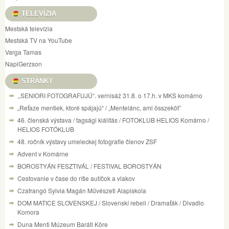
TELEVÍZIA
Mestská televízia
Mestská TV na YouTube
Varga Tamas
NapiGerzson
STRÁNKY
,,SENIORI FOTOGRAFUJÚ“. vernisáž 31.8. o 17.h. v MKS komárno
„Reťaze mentiek, ktoré spájajú“ / „Mentelánc, ami összeköt”
46. členská výstava / tagsági kiálítás / FOTOKLUB HELIOS Komárno /
HELIOS FOTÓKLUB
48. ročník výstavy umeleckej fotografie členov ZSF
Advent v Komárne
BOROSTYÁN FESZTIVÁL / FESTIVAL BOROSTYÁN
Cestovanie v čase do ríše autíčok a vlakov
Czafrangó Sylvia Magán Művészeti Alapiskola
DOM MATICE SLOVENSKEJ / Slovenskí rebeli / Dramaťák / Divadlo
Komora
Duna Menti Múzeum Baráti Köre