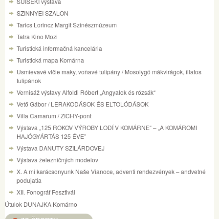
SUISEKI výstava
SZINNYEI SZALON
Tarics Lorincz Margit Szinészmúzeum
Tatra Kino Mozi
Turistická informačná kancelária
Turistická mapa Komárna
Usmievavé vlčie maky, voňavé tulipány / Mosolygó mákvirágok, illatos
tulipánok
Vernisáž výstavy Alfoldi Róbert „Angyalok és rózsák“
Vető Gábor / LERAKODÁSOK ÉS ELTOLÓDÁSOK
Villa Camarum / ZICHY-pont
Výstava „125 ROKOV VÝROBY LODÍ V KOMÁRNE“ – „A KOMÁROMI
HAJÓGYÁRTÁS 125 ÉVE”
Výstava DANUTY SZILÁRDOVEJ
Výstava železničných modelov
X. A mi karácsonyunk Naše Vianoce, adventi rendezvények – andvetné
podujatia
XII. Fonográf Fesztivál
Útulok DUNAJKA Komárno