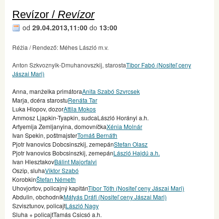
Revízor /
Revízor
od
29.04.2013,11:00
do
13:00
Réžia / Rendező: Méhes László m.v.
Anton Szkvoznyik-Dmuhanovszkij, starosta
Tibor Fabó (Nositeľ ceny
Jászai Mari)
Anna, manželka primátora
Anita Szabó Szvrcsek
Marja, dcéra starostu
Renáta Tar
Luka Hlopov, dozor
Attila Mokos
Ammosz Ljapkin-Tyapkin, sudcaLászló Horányi a.h.
Artyemija Zemljanyina, domovníčka
Xénia Molnár
Ivan Spekin, poštmajster
Tomáš Bernáth
Pjotr Ivanovics Dobcsinszkij, zemepán
Stefan Olasz
Pjotr Ivanovics Bobcsinszkij, zemepán
László Hajdú a.h.
Ivan Hlesztakov
Bálint Majorfalvi
Oszip, sluha
Viktor Szabó
Korobkin
Štefan Németh
Uhovjortov, policajný kapitán
Tibor Tóth (Nositeľ ceny Jászai Mari)
Abdulin, obchodník
Mátyás Dráfi (Nositeľ ceny Jászai Mari)
Szvisztunov, policajt
László Nagy
Sluha + policajtTamás Csicsó a.h.