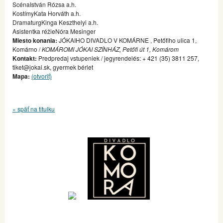
ScénaIstván Rózsa a.h.
KostímyKata Horváth a.h.
DramaturgKinga Keszthelyi a.h.
Asistentka réžieNóra Mesinger
Miesto konania:
JÓKAIHO DIVADLO V KOMÁRNE , Petőfiho ulica 1,
Komárno /
KOMÁROMI JÓKAI SZÍNHÁZ, Petőfi út 1, Komárom
Kontakt:
Predpredaj vstupeniek / jegyrendelés: + 421 (35) 3811 257,
tiket@jokai.sk, gyermek bérlet
Mapa:
(otvoriť)
« späť na titulku