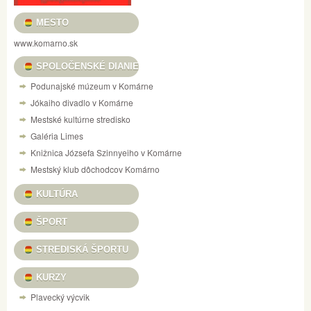
MESTO
www.komarno.sk
SPOLOČENSKÉ DIANIE
Podunajské múzeum v Komárne
Jókaiho divadlo v Komárne
Mestské kultúrne stredisko
Galéria Limes
Knižnica Józsefa Szinnyeiho v Komárne
Mestský klub dôchodcov Komárno
KULTÚRA
ŠPORT
STREDISKÁ ŠPORTU
KURZY
Plavecký výcvik