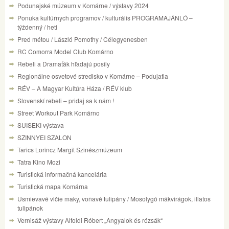
Podunajské múzeum v Komárne / výstavy 2024
Ponuka kultúrnych programov / kulturális PROGRAMAJÁNLÓ –
týždenný / heti
Pred métou / László Pomothy / Célegyenesben
RC Comorra Model Club Komárno
Rebeli a Dramaťák hľadajú posily
Regionálne osvetové stredisko v Komárne – Podujatia
RÉV – A Magyar Kultúra Háza / RÉV klub
Slovenskí rebeli – pridaj sa k nám !
Street Workout Park Komárno
SUISEKI výstava
SZINNYEI SZALON
Tarics Lorincz Margit Szinészmúzeum
Tatra Kino Mozi
Turistická informačná kancelária
Turistická mapa Komárna
Usmievavé vlčie maky, voňavé tulipány / Mosolygó mákvirágok, illatos
tulipánok
Vernisáž výstavy Alfoldi Róbert „Angyalok és rózsák“