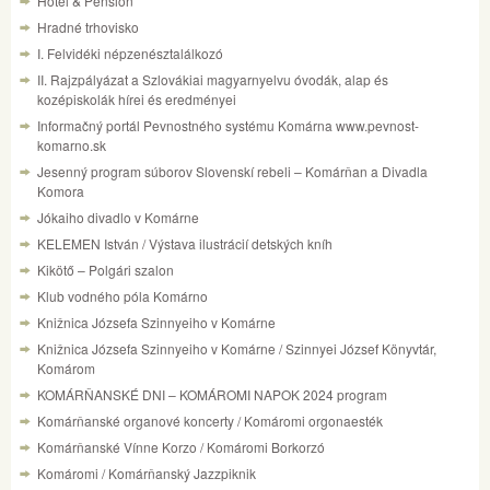
Hotel & Pension
Hradné trhovisko
I. Felvidéki népzenésztalálkozó
II. Rajzpályázat a Szlovákiai magyarnyelvu óvodák, alap és
kozépiskolák hírei és eredményei
Informačný portál Pevnostného systému Komárna www.pevnost-
komarno.sk
Jesenný program súborov Slovenskí rebeli – Komárňan a Divadla
Komora
Jókaiho divadlo v Komárne
KELEMEN István / Výstava ilustrácií detských kníh
Kikötő – Polgári szalon
Klub vodného póla Komárno
Knižnica Józsefa Szinnyeiho v Komárne
Knižnica Józsefa Szinnyeiho v Komárne / Szinnyei József Könyvtár,
Komárom
KOMÁRŇANSKÉ DNI – KOMÁROMI NAPOK 2024 program
Komárňanské organové koncerty / Komáromi orgonaesték
Komárňanské Vínne Korzo / Komáromi Borkorzó
Komáromi / Komárňanský Jazzpiknik