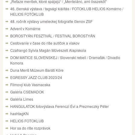
„Reťaze mentiek, ktoré spájajú“ / „Mentelánc, ami összeköt”
46. členská výstava / tagsági kiálítás / FOTOKLUB HELIOS Komárno /
HELIOS FOTÓKLUB
48. ročník výstavy umeleckej fotografie členov ZSF
Advent v Komárne
BOROSTYÁN FESZTIVÁL / FESTIVAL BOROSTYÁN
Cestovanie v čase do ríše autíčok a vlakov
Czafrangó Sylvia Magán Művészeti Alapiskola
DOM MATICE SLOVENSKEJ / Slovenskí rebeli / Dramaťák / Divadlo
Komora
Duna Menti Múzeum Baráti Köre
EGRESSY JAZZ CLUB 2023/24
Filmový klub Vasmacska
Galéria CSEMADOK
Galéria Limes
HANGULATOK fotovýstava Ferenczi Évi a Prezmeczky Péter
hashtagKN
HELIOS FOTOKLUB
Hor sa do ríše rozprávok