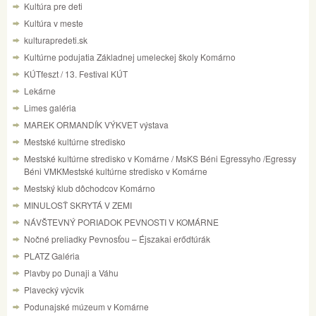
Kultúra pre deti
Kultúra v meste
kulturapredeti.sk
Kultúrne podujatia Základnej umeleckej školy Komárno
KÚTfeszt / 13. Festival KÚT
Lekárne
Limes galéria
MAREK ORMANDÍK VÝKVET výstava
Mestské kultúrne stredisko
Mestské kultúrne stredisko v Komárne / MsKS Béni Egressyho /Egressy
Béni VMKMestské kultúrne stredisko v Komárne
Mestský klub dôchodcov Komárno
MINULOSŤ SKRYTÁ V ZEMI
NÁVŠTEVNÝ PORIADOK PEVNOSTI V KOMÁRNE
Nočné preliadky Pevnosťou – Éjszakai erődtúrák
PLATZ Galéria
Plavby po Dunaji a Váhu
Plavecký výcvik
Podunajské múzeum v Komárne