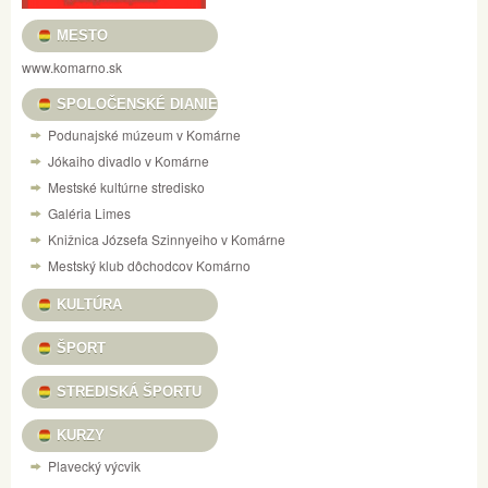
MESTO
www.komarno.sk
SPOLOČENSKÉ DIANIE
Podunajské múzeum v Komárne
Jókaiho divadlo v Komárne
Mestské kultúrne stredisko
Galéria Limes
Knižnica Józsefa Szinnyeiho v Komárne
Mestský klub dôchodcov Komárno
KULTÚRA
ŠPORT
STREDISKÁ ŠPORTU
KURZY
Plavecký výcvik