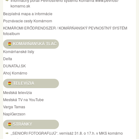
Informačný portál Pevnostného systému Komárna www.pevnost-
komarno.sk
Bezplatná mapa a informácie
Poznávacie cesty Komárnom
KOMÁROMI ERŐDRENDSZER / KOMÁRŇANSKÝ PEVNOSTNÝ SYSTÉM
fotoalbum
KOMÁRŇANSKÁ TLAČ
Komárňanské listy
Delta
DUNATAJ.SK
Ahoj Komárno
TELEVÍZIA
Mestská televízia
Mestská TV na YouTube
Varga Tamas
NapiGerzson
STRÁNKY
,,SENIORI FOTOGRAFUJÚ“. vernisáž 31.8. o 17.h. v MKS komárno