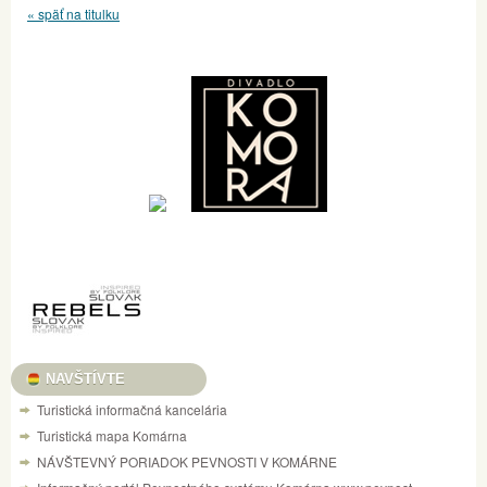
« späť na titulku
NAVŠTÍVTE
Turistická informačná kancelária
Turistická mapa Komárna
NÁVŠTEVNÝ PORIADOK PEVNOSTI V KOMÁRNE