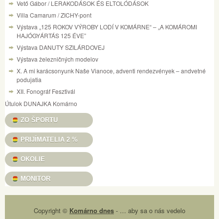
Vető Gábor / LERAKODÁSOK ÉS ELTOLÓDÁSOK
Villa Camarum / ZICHY-pont
Výstava „125 ROKOV VÝROBY LODÍ V KOMÁRNE“ – „A KOMÁROMI
HAJÓGYÁRTÁS 125 ÉVE”
Výstava DANUTY SZILÁRDOVEJ
Výstava železničných modelov
X. A mi karácsonyunk Naše Vianoce, adventi rendezvények – andvetné
podujatia
XII. Fonográf Fesztivál
Útulok DUNAJKA Komárno
ZO ŠPORTU
PRIJÍMATELIA 2 %
OKOLIE
MONITOR
Copyright ©
Komárno dnes
- … aby sa o nás vedelo