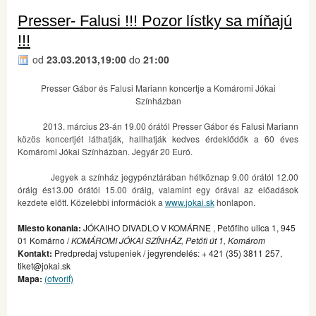
Presser- Falusi !!! Pozor lístky sa míňajú
!!!
od
23.03.2013,19:00
do
21:00
Presser Gábor és Falusi Mariann koncertje a Komáromi Jókai
Színházban
2013. március 23-án 19.00 órától Presser Gábor és Falusi Mariann
közös koncertjét láthatják, hallhatják kedves érdeklődők a 60 éves
Komáromi Jókai Színházban. Jegyár 20 Euró.
Jegyek a színház jegypénztárában hétköznap 9.00 órától 12.00
óráig és13.00 órától 15.00 óráig, valamint egy órával az előadások
kezdete előtt. Közelebbi információk a
www.jokai.sk
honlapon.
Miesto konania:
JÓKAIHO DIVADLO V KOMÁRNE , Petőfiho ulica 1, 945
01 Komárno /
KOMÁROMI JÓKAI SZÍNHÁZ, Petőfi út 1, Komárom
Kontakt:
Predpredaj vstupeniek / jegyrendelés: + 421 (35) 3811 257,
tiket@jokai.sk
Mapa:
(otvoriť)