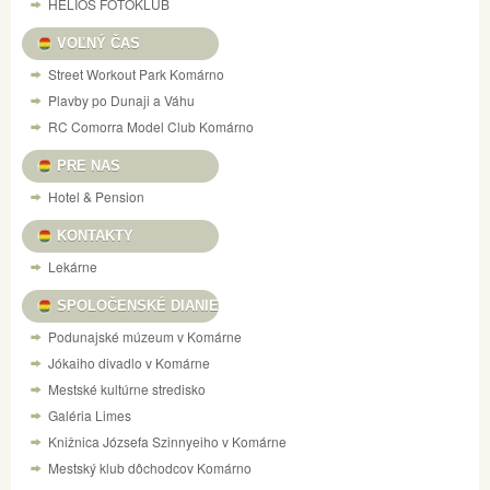
HELIOS FOTOKLUB
VOĽNÝ ČAS
Street Workout Park Komárno
Plavby po Dunaji a Váhu
RC Comorra Model Club Komárno
PRE NAS
Hotel & Pension
KONTAKTY
Lekárne
SPOLOČENSKÉ DIANIE
Podunajské múzeum v Komárne
Jókaiho divadlo v Komárne
Mestské kultúrne stredisko
Galéria Limes
Knižnica Józsefa Szinnyeiho v Komárne
Mestský klub dôchodcov Komárno