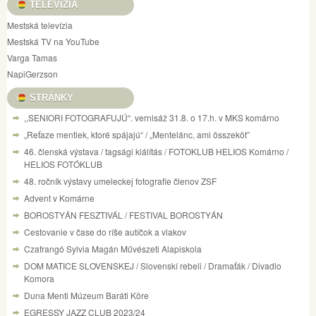
TELEVÍZIA
Mestská televízia
Mestská TV na YouTube
Varga Tamas
NapiGerzson
STRÁNKY
,,SENIORI FOTOGRAFUJÚ“. vernisáž 31.8. o 17.h. v MKS komárno
„Reťaze mentiek, ktoré spájajú“ / „Mentelánc, ami összeköt”
46. členská výstava / tagsági kiálítás / FOTOKLUB HELIOS Komárno /
HELIOS FOTÓKLUB
48. ročník výstavy umeleckej fotografie členov ZSF
Advent v Komárne
BOROSTYÁN FESZTIVÁL / FESTIVAL BOROSTYÁN
Cestovanie v čase do ríše autíčok a vlakov
Czafrangó Sylvia Magán Művészeti Alapiskola
DOM MATICE SLOVENSKEJ / Slovenskí rebeli / Dramaťák / Divadlo
Komora
Duna Menti Múzeum Baráti Köre
EGRESSY JAZZ CLUB 2023/24