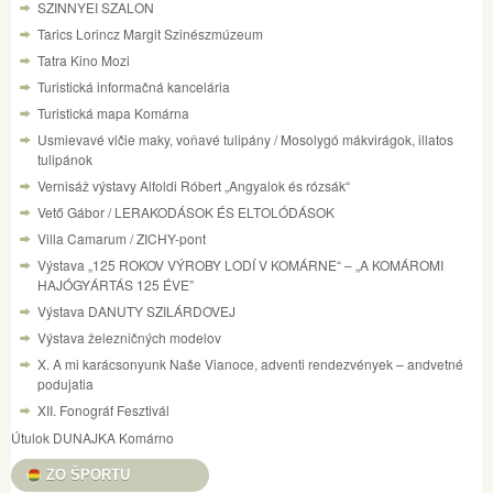
SZINNYEI SZALON
Tarics Lorincz Margit Szinészmúzeum
Tatra Kino Mozi
Turistická informačná kancelária
Turistická mapa Komárna
Usmievavé vlčie maky, voňavé tulipány / Mosolygó mákvirágok, illatos
tulipánok
Vernisáž výstavy Alfoldi Róbert „Angyalok és rózsák“
Vető Gábor / LERAKODÁSOK ÉS ELTOLÓDÁSOK
Villa Camarum / ZICHY-pont
Výstava „125 ROKOV VÝROBY LODÍ V KOMÁRNE“ – „A KOMÁROMI
HAJÓGYÁRTÁS 125 ÉVE”
Výstava DANUTY SZILÁRDOVEJ
Výstava železničných modelov
X. A mi karácsonyunk Naše Vianoce, adventi rendezvények – andvetné
podujatia
XII. Fonográf Fesztivál
Útulok DUNAJKA Komárno
ZO ŠPORTU