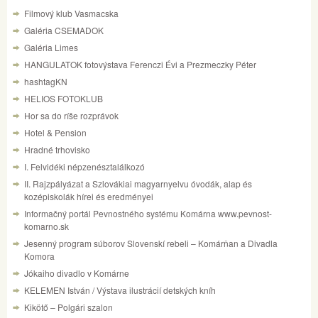
Filmový klub Vasmacska
Galéria CSEMADOK
Galéria Limes
HANGULATOK fotovýstava Ferenczi Évi a Prezmeczky Péter
hashtagKN
HELIOS FOTOKLUB
Hor sa do ríše rozprávok
Hotel & Pension
Hradné trhovisko
I. Felvidéki népzenésztalálkozó
II. Rajzpályázat a Szlovákiai magyarnyelvu óvodák, alap és
kozépiskolák hírei és eredményei
Informačný portál Pevnostného systému Komárna www.pevnost-
komarno.sk
Jesenný program súborov Slovenskí rebeli – Komárňan a Divadla
Komora
Jókaiho divadlo v Komárne
KELEMEN István / Výstava ilustrácií detských kníh
Kikötő – Polgári szalon