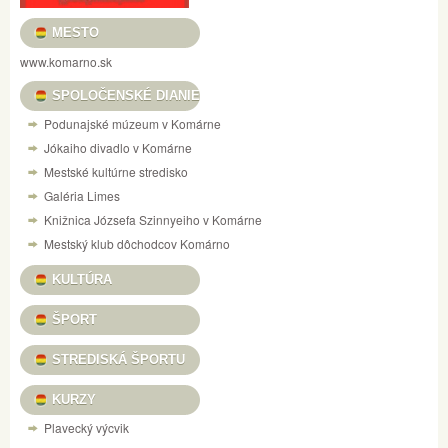
MESTO
www.komarno.sk
SPOLOČENSKÉ DIANIE
Podunajské múzeum v Komárne
Jókaiho divadlo v Komárne
Mestské kultúrne stredisko
Galéria Limes
Knižnica Józsefa Szinnyeiho v Komárne
Mestský klub dôchodcov Komárno
KULTÚRA
ŠPORT
STREDISKÁ ŠPORTU
KURZY
Plavecký výcvik