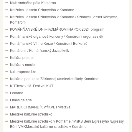
Klub vodného póla Komárno
Knižnica Józsefa Szinnyeiho v Komárne
Knižnica Józsefa Szinnyeiho v Komárne / Szinnyei József Könyvtár,
Komárom
KOMÁRŇANSKÉ DNI – KOMÁROMI NAPOK 2024 program
Komárňanské organové koncerty / Komáromi orgonaesték
Komárňanské Vínne Korzo / Komáromi Borkorzó
Komáromi / Komárňanský Jazzpiknik
Kultúra pre deti
Kultúra v meste
kulturapredeti.sk
Kultúrne podujatia Základnej umeleckej školy Komárno
KÚTfeszt / 13. Festival KÚT
Lekárne
Limes galéria
MAREK ORMANDÍK VÝKVET výstava
Mestské kultúrne stredisko
Mestské kultúrne stredisko v Komárne / MsKS Béni Egressyho /Egressy
Béni VMKMestské kultúrne stredisko v Komárne