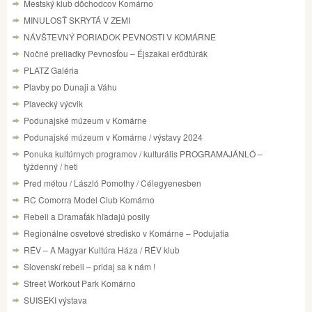
Mestský klub dôchodcov Komárno
MINULOSŤ SKRYTÁ V ZEMI
NÁVŠTEVNÝ PORIADOK PEVNOSTI V KOMÁRNE
Nočné preliadky Pevnosťou – Éjszakai erődtúrák
PLATZ Galéria
Plavby po Dunaji a Váhu
Plavecký výcvik
Podunajské múzeum v Komárne
Podunajské múzeum v Komárne / výstavy 2024
Ponuka kultúrnych programov / kulturális PROGRAMAJÁNLÓ –
týždenný / heti
Pred métou / László Pomothy / Célegyenesben
RC Comorra Model Club Komárno
Rebeli a Dramaťák hľadajú posily
Regionálne osvetové stredisko v Komárne – Podujatia
RÉV – A Magyar Kultúra Háza / RÉV klub
Slovenskí rebeli – pridaj sa k nám !
Street Workout Park Komárno
SUISEKI výstava