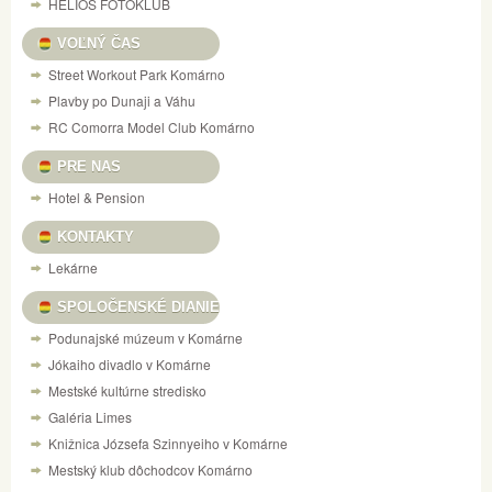
HELIOS FOTOKLUB
VOĽNÝ ČAS
Street Workout Park Komárno
Plavby po Dunaji a Váhu
RC Comorra Model Club Komárno
PRE NAS
Hotel & Pension
KONTAKTY
Lekárne
SPOLOČENSKÉ DIANIE
Podunajské múzeum v Komárne
Jókaiho divadlo v Komárne
Mestské kultúrne stredisko
Galéria Limes
Knižnica Józsefa Szinnyeiho v Komárne
Mestský klub dôchodcov Komárno