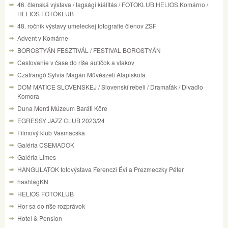
46. členská výstava / tagsági kiálítás / FOTOKLUB HELIOS Komárno /
HELIOS FOTÓKLUB
48. ročník výstavy umeleckej fotografie členov ZSF
Advent v Komárne
BOROSTYÁN FESZTIVÁL / FESTIVAL BOROSTYÁN
Cestovanie v čase do ríše autíčok a vlakov
Czafrangó Sylvia Magán Művészeti Alapiskola
DOM MATICE SLOVENSKEJ / Slovenskí rebeli / Dramaťák / Divadlo
Komora
Duna Menti Múzeum Baráti Köre
EGRESSY JAZZ CLUB 2023/24
Filmový klub Vasmacska
Galéria CSEMADOK
Galéria Limes
HANGULATOK fotovýstava Ferenczi Évi a Prezmeczky Péter
hashtagKN
HELIOS FOTOKLUB
Hor sa do ríše rozprávok
Hotel & Pension