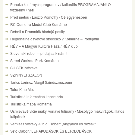
Ponuka kultúrnych programov / kulturális PROGRAMAJÁNLÓ –
týždenný / heti
Pred métou / László Pomothy / Célegyenesben
RC Comorra Model Club Komárno
Rebeli a Dramaťák hľadajú posily
Regionálne osvetové stredisko v Komárne – Podujatia
RÉV – A Magyar Kultúra Háza / RÉV klub
Slovenskí rebeli – pridaj sa k nám !
Street Workout Park Komárno
SUISEKI výstava
SZINNYEI SZALON
Tarics Lorincz Margit Szinészmúzeum
Tatra Kino Mozi
Turistická informačná kancelária
Turistická mapa Komárna
Usmievavé vlčie maky, voňavé tulipány / Mosolygó mákvirágok, illatos
tulipánok
Vernisáž výstavy Alfoldi Róbert „Angyalok és rózsák“
Vető Gábor / LERAKODÁSOK ÉS ELTOLÓDÁSOK