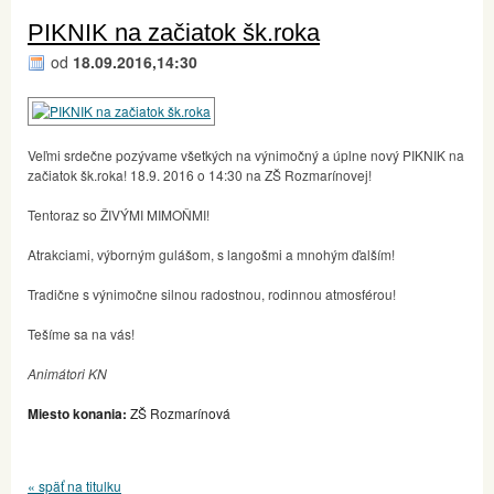
PIKNIK na začiatok šk.roka
od
18.09.2016,14:30
Veľmi srdečne pozývame všetkých na výnimočný a úplne nový PIKNIK na
začiatok šk.roka! 18.9. 2016 o 14:30 na ZŠ Rozmarínovej!
Tentoraz so ŽIVÝMI MIMOŇMI!
Atrakciami, výborným gulášom, s langošmi a mnohým ďalším!
Tradične s výnimočne silnou radostnou, rodinnou atmosférou!
Tešíme sa na vás!
Animátori KN
Miesto konania:
ZŠ Rozmarínová
« späť na titulku