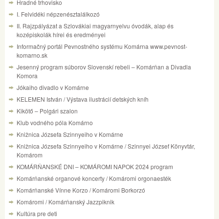
Hradné trhovisko
I. Felvidéki népzenésztalálkozó
II. Rajzpályázat a Szlovákiai magyarnyelvu óvodák, alap és
kozépiskolák hírei és eredményei
Informačný portál Pevnostného systému Komárna www.pevnost-
komarno.sk
Jesenný program súborov Slovenskí rebeli – Komárňan a Divadla
Komora
Jókaiho divadlo v Komárne
KELEMEN István / Výstava ilustrácií detských kníh
Kikötő – Polgári szalon
Klub vodného póla Komárno
Knižnica Józsefa Szinnyeiho v Komárne
Knižnica Józsefa Szinnyeiho v Komárne / Szinnyei József Könyvtár,
Komárom
KOMÁRŇANSKÉ DNI – KOMÁROMI NAPOK 2024 program
Komárňanské organové koncerty / Komáromi orgonaesték
Komárňanské Vínne Korzo / Komáromi Borkorzó
Komáromi / Komárňanský Jazzpiknik
Kultúra pre deti