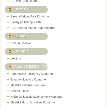
HELIOS FOTOKLUB
VOĽNÝ ČAS
Street Workout Park Komárno
Plavby po Dunaji a Váhu
RC Comorra Model Club Komárno
PRE NAS
Hotel & Pension
KONTAKTY
Lekárne
SPOLOČENSKÉ DIANIE
Podunajské múzeum v Komárne
Jókaiho divadlo v Komárne
Mestské kultúrne stredisko
Galéria Limes
Knižnica Józsefa Szinnyeiho v Komárne
Mestský klub dôchodcov Komárno