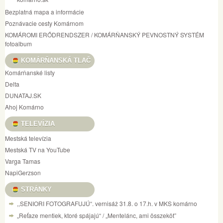
Bezplatná mapa a informácie
Poznávacie cesty Komárnom
KOMÁROMI ERŐDRENDSZER / KOMÁRŇANSKÝ PEVNOSTNÝ SYSTÉM
fotoalbum
KOMÁRŇANSKÁ TLAČ
Komárňanské listy
Delta
DUNATAJ.SK
Ahoj Komárno
TELEVÍZIA
Mestská televízia
Mestská TV na YouTube
Varga Tamas
NapiGerzson
STRÁNKY
,,SENIORI FOTOGRAFUJÚ“. vernisáž 31.8. o 17.h. v MKS komárno
„Reťaze mentiek, ktoré spájajú“ / „Mentelánc, ami összeköt”