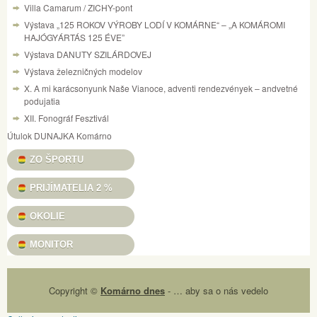
Villa Camarum / ZICHY-pont
Výstava „125 ROKOV VÝROBY LODÍ V KOMÁRNE“ – „A KOMÁROMI
HAJÓGYÁRTÁS 125 ÉVE”
Výstava DANUTY SZILÁRDOVEJ
Výstava železničných modelov
X. A mi karácsonyunk Naše Vianoce, adventi rendezvények – andvetné
podujatia
XII. Fonográf Fesztivál
Útulok DUNAJKA Komárno
ZO ŠPORTU
PRIJÍMATELIA 2 %
OKOLIE
MONITOR
Copyright ©
Komárno dnes
- … aby sa o nás vedelo