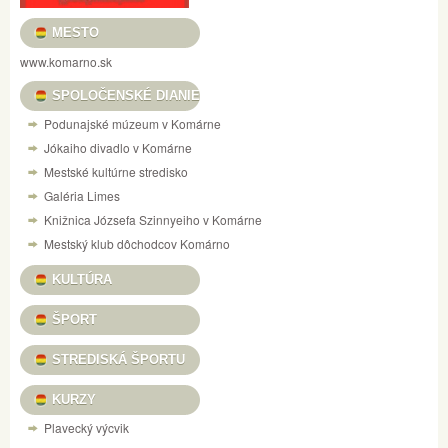
MESTO
www.komarno.sk
SPOLOČENSKÉ DIANIE
Podunajské múzeum v Komárne
Jókaiho divadlo v Komárne
Mestské kultúrne stredisko
Galéria Limes
Knižnica Józsefa Szinnyeiho v Komárne
Mestský klub dôchodcov Komárno
KULTÚRA
ŠPORT
STREDISKÁ ŠPORTU
KURZY
Plavecký výcvik