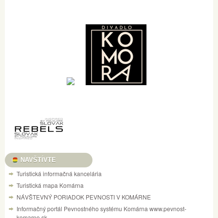
NAVŠTÍVTE
Turistická informačná kancelária
Turistická mapa Komárna
NÁVŠTEVNÝ PORIADOK PEVNOSTI V KOMÁRNE
Informačný portál Pevnostného systému Komárna www.pevnost-
komarno.sk