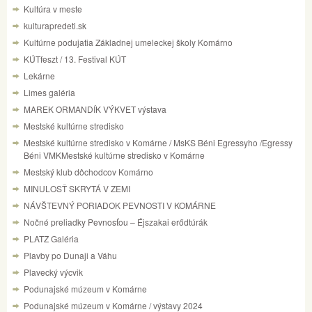
Kultúra v meste
kulturapredeti.sk
Kultúrne podujatia Základnej umeleckej školy Komárno
KÚTfeszt / 13. Festival KÚT
Lekárne
Limes galéria
MAREK ORMANDÍK VÝKVET výstava
Mestské kultúrne stredisko
Mestské kultúrne stredisko v Komárne / MsKS Béni Egressyho /Egressy
Béni VMKMestské kultúrne stredisko v Komárne
Mestský klub dôchodcov Komárno
MINULOSŤ SKRYTÁ V ZEMI
NÁVŠTEVNÝ PORIADOK PEVNOSTI V KOMÁRNE
Nočné preliadky Pevnosťou – Éjszakai erődtúrák
PLATZ Galéria
Plavby po Dunaji a Váhu
Plavecký výcvik
Podunajské múzeum v Komárne
Podunajské múzeum v Komárne / výstavy 2024