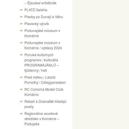
– Éjszakai erődtúrák
PLATZ Galéria
Plavby po Dunaji a Váhu
Plavecký výcvik
Podunajské múzeum v
Komárne
Podunajské múzeum v
Komárne / výstavy 2024
Ponuka kultúrnych
programov / kulturális
PROGRAMAJÁNLÓ –
týždenný / heti
Pred métou / László
Pomothy / Célegyenesben
RC Comorra Model Club
Komárno
Rebeli a Dramaťák hľadajú
posily
Regionálne osvetové
stredisko v Komárne –
Podujatia