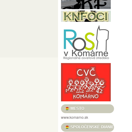
PRED MÉTOU / LÁSZLÓ POMOTHY / CÉLE
FILMOVÝ KLUB VASMACSKA
USMIEVAVÉ VLČIE MAKY, VOŇAVÉ TULIPÁ
„REŤAZE MENTIEK, KTORÉ SPÁJAJÚ“ / „
HRADNÉ TRHOVISKO
BOROSTYÁN FESZ
KULTÚRA PRE DETI
HELIOS FOTOKLU
KOMÁRŇANSKÉ DNI – KOMÁROMI NAPOK 
DUNA MENTI MÚZEUM BARÁTI KÖRE
C
VERNISÁŽ VÝSTAVY ALFOLDI RÓBERT „A
NOČNÉ PRELIADKY PEVNOSŤOU – ÉJSZA
MESTSKÉ KULTÚRNE STREDISKO
KULT
KOMÁRŇANSKÉ ORGANOVÉ KONCERTY /
MESTO
GALÉRIA LIMES
KNIŽNICA JÓZSEFA S
www.komarno.sk
PODUNAJSKÉ MÚZEUM V KOMÁRNE
PL
SPOLOČENSKÉ DIANIE
II. RAJZPÁLYÁZAT A SZLOVÁKIAI MAGYA