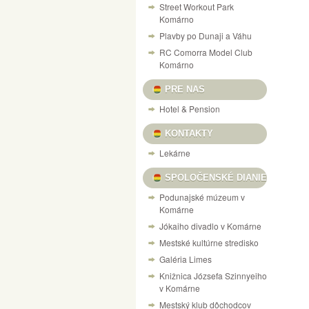
Street Workout Park
Komárno
Plavby po Dunaji a Váhu
RC Comorra Model Club
Komárno
PRE NAS
Hotel & Pension
KONTAKTY
Lekárne
SPOLOČENSKÉ DIANIE
Podunajské múzeum v
Komárne
Jókaiho divadlo v Komárne
Mestské kultúrne stredisko
Galéria Limes
Knižnica Józsefa Szinnyeiho
v Komárne
Mestský klub dôchodcov