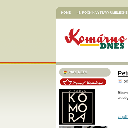
HOME
48. ROČNÍK VÝSTAVY UMELECK
VETŐ GÁBOR / LERAKODÁSOK ÉS ELTOL
HOR SA DO RÍŠE ROZPRÁVOK
JESENN
KNIŽNICA JÓZSEFA SZINNYEIHO V KOMÁR
MESTSKÉ KULTÚRNE STREDISKO V KOMÁR
STREDISKO V KOMÁRNE
EGRESSY JAZZ CLUB 2023/24
PLAVECK
SZINNYEI SZALON
KÚTFESZT / 13. FES
Pet
PARTNERI
TURISTICKÁ INFORMAČNÁ KANCELÁRIA
o
TARICS LORINCZ MARGIT SZINÉSZMÚZEU
Miesto
TATRA KINO MOZI
KLUB VODNÉHO PÓ
vendé
46. ČLENSKÁ VÝSTAVA / TAGSÁGI KIÁLÍT
MESTSKÝ KLUB DÔCHODCOV KOMÁRNO
« späť 
PODUNAJSKÉ MÚZEUM V KOMÁRNE / VÝST