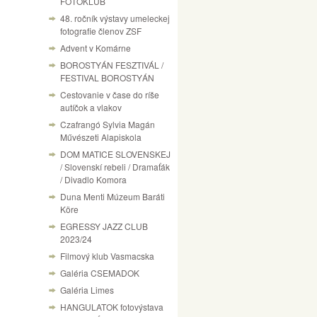
FOTÓKLUB
48. ročník výstavy umeleckej
fotografie členov ZSF
Advent v Komárne
BOROSTYÁN FESZTIVÁL /
FESTIVAL BOROSTYÁN
Cestovanie v čase do ríše
autíčok a vlakov
Czafrangó Sylvia Magán
Művészeti Alapiskola
DOM MATICE SLOVENSKEJ
/ Slovenskí rebeli / Dramaťák
/ Divadlo Komora
Duna Menti Múzeum Baráti
Köre
EGRESSY JAZZ CLUB
2023/24
Filmový klub Vasmacska
Galéria CSEMADOK
Galéria Limes
HANGULATOK fotovýstava