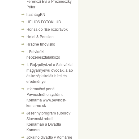
Ferenczi Évi a Prezmeczky
Péter
hashtagKN
HELIOS FOTOKLUB
Hor sa do ríše rozprávok
Hotel & Pension
Hradné trhovisko
I. Felvidéki
népzenésztalálkozó
II. Rajzpályázat a Szlovákiai
magyarnyelvu óvodák, alap
és kozépiskolák hírei és
eredményei
Informačný portál
Pevnostného systému
Komárna www.pevnost-
komarno.sk
Jesenný program súborov
Slovenskí rebeli –
Komárňan a Divadla
Komora
Jókaiho divadlo v Komárne