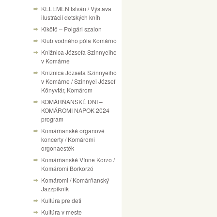
KELEMEN István / Výstava
ilustrácií detských kníh
Kikötő – Polgári szalon
Klub vodného póla Komárno
Knižnica Józsefa Szinnyeiho
v Komárne
Knižnica Józsefa Szinnyeiho
v Komárne / Szinnyei József
Könyvtár, Komárom
KOMÁRŇANSKÉ DNI –
KOMÁROMI NAPOK 2024
program
Komárňanské organové
koncerty / Komáromi
orgonaesték
Komárňanské Vínne Korzo /
Komáromi Borkorzó
Komáromi / Komárňanský
Jazzpiknik
Kultúra pre deti
Kultúra v meste