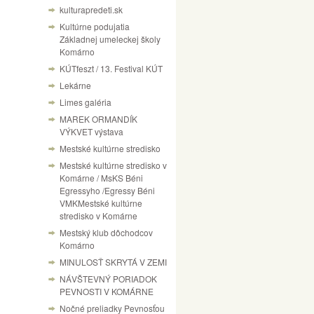
kulturapredeti.sk
Kultúrne podujatia
Základnej umeleckej školy
Komárno
KÚTfeszt / 13. Festival KÚT
Lekárne
Limes galéria
MAREK ORMANDÍK
VÝKVET výstava
Mestské kultúrne stredisko
Mestské kultúrne stredisko v
Komárne / MsKS Béni
Egressyho /Egressy Béni
VMKMestské kultúrne
stredisko v Komárne
Mestský klub dôchodcov
Komárno
MINULOSŤ SKRYTÁ V ZEMI
NÁVŠTEVNÝ PORIADOK
PEVNOSTI V KOMÁRNE
Nočné preliadky Pevnosťou