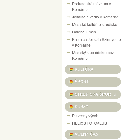
Podunajské múzeum v
NÁVŠTEVNÝ PORIADOK PEVNOSTI V KOM
Komárne
Jókaiho divadlo v Komárne
VÝSTAVA „125 ROKOV VÝROBY LODÍ V KO
Mestské kultúrne stredisko
CESTOVANIE V ČASE DO RÍŠE AUTÍČOK A
Galéria Limes
VILLA CAMARUM / ZICHY-PONT
Knižnica Józsefa Szinnyeiho
v Komárne
PONUKA KULTÚRNYCH PROGRAMOV / KULT
Mestský klub dôchodcov
DOM MATICE SLOVENSKEJ / SLOVENSKÍ R
Komárno
VÝSTAVA ŽELEZNIČNÝCH MODELOV
SU
KULTÚRA
X. A MI KARÁCSONYUNK NAŠE VIANOCE, 
ŠPORT
INFORMAČNÝ PORTÁL PEVNOSTNÉHO SY
STREDISKÁ ŠPORTU
HANGULATOK FOTOVÝSTAVA FERENCZI ÉV
KURZY
Plavecký výcvik
HELIOS FOTOKLUB
VOĽNÝ ČAS