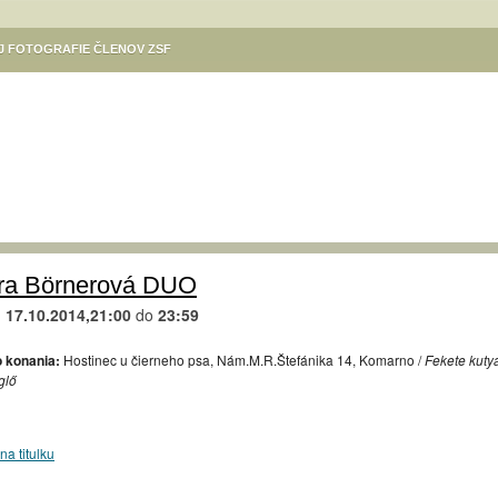
EJ FOTOGRAFIE ČLENOV ZSF
ÓDÁSOK
KULTÚRA V MESTE
VÝSTAVA DANUTY SZILÁRDOVEJ
Ý PROGRAM SÚBOROV SLOVENSKÍ REBELI – KOMÁRŇAN A DIVADLA KOMORA
NE / SZINNYEI JÓZSEF KÖNYVTÁR, KOMÁROM
GALÉRIA CSEMADOK
NE / MSKS BÉNI EGRESSYHO /EGRESSY BÉNI VMKMESTSKÉ KULTÚRNE
Ý VÝCVIK
KULTÚRNE PODUJATIA ZÁKLADNEJ UMELECKEJ ŠKOLY KOMÁRNO
TIVAL KÚT
TURISTICKÁ MAPA KOMÁRNA
KIKÖTŐ – POLGÁRI SZALON
ra Börnerová DUO
KOMÁRŇANSKÉ VÍNNE KORZO / KOMÁROMI BORKORZÓ
d
17.10.2014,21:00
do
23:59
M
,,SENIORI FOTOGRAFUJÚ“. VERNISÁŽ 31.8. O 17.H. V MKS KOMÁRNO
 konania:
Hostinec u čierneho psa, Nám.M.R.Štefánika 14, Komarno /
Fekete kuty
LA KOMÁRNO
REGIONÁLNE OSVETOVÉ STREDISKO V KOMÁRNE – PODUJATIA
glő
ÁS / FOTOKLUB HELIOS KOMÁRNO / HELIOS FOTÓKLUB
RÉV – A MAGYAR KULTÚRA HÁZA / RÉV KLUB
PLATZ GALÉRIA
na titulku
AVY 2024
KELEMEN ISTVÁN / VÝSTAVA ILUSTRÁCIÍ DETSKÝCH KNÍH