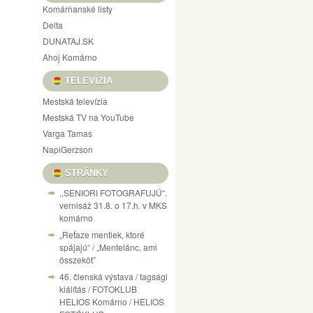
Komárňanské listy
Delta
DUNATAJ.SK
Ahoj Komárno
TELEVÍZIA
Mestská televízia
Mestská TV na YouTube
Varga Tamas
NapiGerzson
STRÁNKY
,,SENIORI FOTOGRAFUJÚ“.
vernisáž 31.8. o 17.h. v MKS
komárno
„Reťaze mentiek, ktoré
spájajú“ / „Mentelánc, ami
összeköt”
46. členská výstava / tagsági
kiálítás / FOTOKLUB
HELIOS Komárno / HELIOS