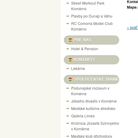
Konta
Street Workout Park
Mapa:
Komárno
Plavby po Dunaji a Váhu
RC Comorra Model Club
« späť 
Komárno
PRE NAS
Hotel & Pension
KONTAKTY
Lekárne
SPOLOČENSKÉ DIANIE
Podunajské múzeum v
Komárne
Jókaiho divadlo v Komárne
Mestské kultúrne stredisko
Galéria Limes
Knižnica Józsefa Szinnyeiho
v Komárne
Mestský klub dôchodcov