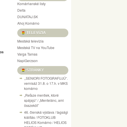
Komárňanské listy
Delta
DUNATAJ.SK
Ahoj Komárno
TELEVÍZIA
Mestská televízia
Mestská TV na YouTube
ros
Varga Tamas
NapiGerzson
STRÁNKY
,,SENIORI FOTOGRAFUJÚ“.
vernisáž 31.8. o 17.h. v MKS
komárno
„Reťaze mentiek, ktoré
spájajú“ / „Mentelánc, ami
összeköt”
46. členská výstava / tagsági
kiálítás / FOTOKLUB
HELIOS Komárno / HELIOS