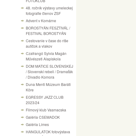
FOTÓKLUB
48. ročník výstavy umeleckej
fotografie členov ZSF
Advent v Komárne
BOROSTYÁN FESZTIVÁL /
FESTIVAL BOROSTYÁN
Cestovanie v čase do ríše
autíčok a vlakov
Czafrangó Sylvia Magán
Művészeti Alapiskola
DOM MATICE SLOVENSKEJ
/ Slovenskí rebeli / Dramaťák
/ Divadlo Komora
Duna Menti Múzeum Baráti
Köre
EGRESSY JAZZ CLUB
2023/24
Filmový klub Vasmacska
Galéria CSEMADOK
Galéria Limes
HANGULATOK fotovýstava