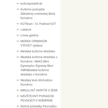
kulturapredeti.sk
Kultúrne podujatia
Základnej umeleckej školy
Komárno
KÚTfeszt / 13. Festival KÚT
Lekárne
Limes galéria
MAREK ORMANDÍK
VÝKVET výstava
Mestské kultúrne stredisko
Mestské kultúrne stredisko v
Komárne / MsKS Béni
Egressyho /Egressy Béni
VMKMestské kultúrne
stredisko v Komárne
Mestský klub dôchodcov
Komárno
MINULOSŤ SKRYTÁ V ZEMI
NÁVŠTEVNÝ PORIADOK
PEVNOSTI V KOMÁRNE
Nočné preliadky Pevnosťou