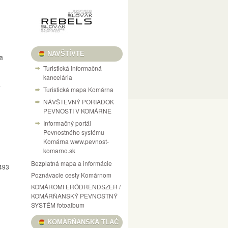
NAVŠTÍVTE
ka
Turistická informačná
kancelária
a
Turistická mapa Komárna
NÁVŠTEVNÝ PORIADOK
PEVNOSTI V KOMÁRNE
Informačný portál
Pevnostného systému
Komárna www.pevnost-
komarno.sk
Bezplatná mapa a informácie
 493
Poznávacie cesty Komárnom
KOMÁROMI ERŐDRENDSZER /
KOMÁRŇANSKÝ PEVNOSTNÝ
SYSTÉM fotoalbum
KOMÁRŇANSKÁ TLAČ