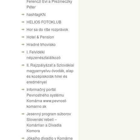
Ferenczi Évi a Prezmeczky
Péter
hashtagKN
HELIOS FOTOKLUB
Hor sa do ríše rozprávok
Hotel & Pension
Hradné trhovisko
I. Felvidéki
népzenésztalálkozó
II. Rajzpályázat a Szlovákiai
magyarnyelvu óvodák, alap
és kozépiskolák hírei és
eredményei
Informačný portál
Pevnostného systému
Komárna www.pevnost-
komarno.sk
Jesenný program súborov
Slovenskí rebeli –
Komárňan a Divadla
Komora
Jókaiho divadlo v Komárne