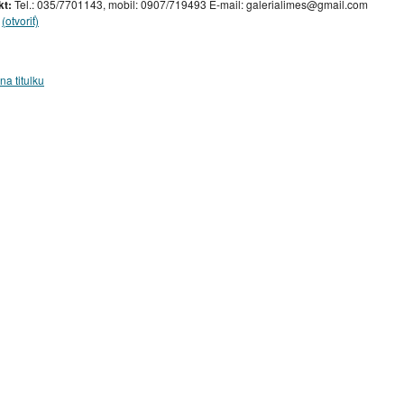
kt:
Tel.: 035/7701143, mobil: 0907/719493 E-mail: galerialimes@gmail.com
(otvoriť)
na titulku