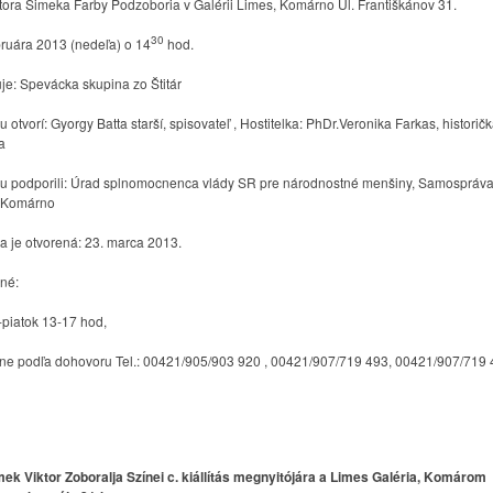
ktora Šimeka Farby Podzoboria v Galérii Limes, Komárno Ul. Františkánov 31.
GYENESBEN
KOMÁROMI / KOMÁRŇANSKÝ JAZZPIKNIK
30
bruára 2013 (nedeľa) o 14
hod.
NY / MOSOLYGÓ MÁKVIRÁGOK, ILLATOS TULIPÁNOK
je: Spevácka skupina zo Štitár
MENTELÁNC, AMI ÖSSZEKÖT”
MINULOSŤ SKRYTÁ V ZEMI
u otvorí: Gyorgy Batta starší, spisovateľ , Hostitelka: PhDr.Veronika Farkas, historič
a
TIVÁL / FESTIVAL BOROSTYÁN
XII. FONOGRÁF FESZTIVÁL
u podporili: Úrad splnomocnenca vlády SR pre národnostné menšiny, Samospráv
B
I. FELVIDÉKI NÉPZENÉSZTALÁLKOZÓ
 Komárno
2024 PROGRAM
REBELI A DRAMAŤÁK HĽADAJÚ POSILY
a je otvorená: 23. marca 2013.
ZAFRANGÓ SYLVIA MAGÁN MŰVÉSZETI ALAPISKOLA
né:
NGYALOK ÉS RÓZSÁK“
KAI ERŐDTÚRÁK
-piatok 13-17 hod,
SLOVENSKÍ REBELI – PRIDAJ SA K NÁM !
URAPREDETI.SK
HASHTAGKN
JÓKAIHO DIVADLO V KOMÁRNE
ne podľa dohovoru Tel.: 00421/905/903 920 , 00421/907/719 493, 00421/907/719
 KOMÁROMI ORGONAESTÉK
MAREK ORMANDÍK VÝKVET VÝSTAVA
ZINNYEIHO V KOMÁRNE
ADVENT V KOMÁRNE
AVBY PO DUNAJI A VÁHU
mek Viktor Zoboralja Színei c. kiállítás megnyitójára a Limes Galéria, Komárom
RNYELVU ÓVODÁK, ALAP ÉS KOZÉPISKOLÁK HÍREI ÉS EREDMÉNYEI