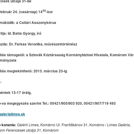
cesek utcája 31-be
ÁRNE
STREET WORKOUT PARK KOMÁRNO
LIMES GALÉRIA
30
február 24. (vasárnap) 14
-kor
MÁRNE“ – „A KOMÁROMI HAJÓGYÁRTÁS 125 ÉVE”
LEKÁRNE
múkôdik: a Csitári Asszonykórus
 VLAKOV
RC COMORRA MODEL CLUB KOMÁRNO
tja: Id. Batta Gyorgy, író
zda: Dr. Farkas Veronika, múvészettôrténész
URÁLIS PROGRAMAJÁNLÓ – TÝŽDENNÝ / HETI
lítás támogatói: a Szlovák Kôztársaság Kormánybiztosi Hivatala, Komárom Vá
EBELI / DRAMAŤÁK / DIVADLO KOMORA
HOTEL & PENSION
mányzata
ISEKI VÝSTAVA
lítás megtekinthetó: 2013. március 23-ig
ADVENTI RENDEZVÉNYEK – ANDVETNÉ PODUJATIA
:
STÉMU KOMÁRNA WWW.PEVNOST-KOMARNO.SK
éntek 13-17 óráig,
I A PREZMECZKY PÉTER
-va megegyezés szerint Tel.: 00421/905/903 920, 00421/907/719 493
alerialimes.sk
 konania:
Galérii Limes, Komárno Ul. Františkánov 31, Komárno /
Limes Galéria,
om Ferencesek utcája 31, Komárom