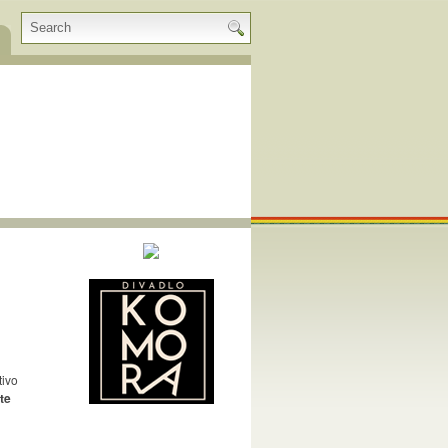
tivo
te