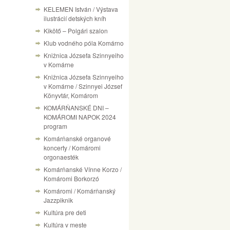
KELEMEN István / Výstava
ilustrácií detských kníh
Kikötő – Polgári szalon
Klub vodného póla Komárno
Knižnica Józsefa Szinnyeiho
v Komárne
Knižnica Józsefa Szinnyeiho
v Komárne / Szinnyei József
Könyvtár, Komárom
KOMÁRŇANSKÉ DNI –
KOMÁROMI NAPOK 2024
program
Komárňanské organové
koncerty / Komáromi
orgonaesték
Komárňanské Vínne Korzo /
Komáromi Borkorzó
Komáromi / Komárňanský
Jazzpiknik
Kultúra pre deti
Kultúra v meste