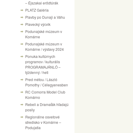
– Éjszakai erődtúrák
PLATZ Galéria
Plavby po Dunaji a Váhu
Plavecký výcvik
Podunajské múzeum v
Komárne
Podunajské múzeum v
Komárne / výstavy 2024
Ponuka kultúrnych
programov / kulturális
PROGRAMAJÁNLÓ –
týždenný / heti
Pred métou / László
Pomothy / Célegyenesben
RC Comorra Model Club
Komárno
Rebeli a Dramaťák hľadajú
posily
Regionálne osvetové
stredisko v Komárne –
Podujatia