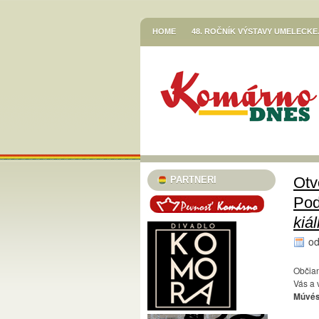
HOME
48. ROČNÍK VÝSTAVY UMELECK
VETŐ GÁBOR / LERAKODÁSOK ÉS ELTOL
HOR SA DO RÍŠE ROZPRÁVOK
JESENN
KNIŽNICA JÓZSEFA SZINNYEIHO V KOMÁR
MESTSKÉ KULTÚRNE STREDISKO V KOMÁR
STREDISKO V KOMÁRNE
EGRESSY JAZZ CLUB 2023/24
PLAVECK
SZINNYEI SZALON
KÚTFESZT / 13. FES
Otv
PARTNERI
TURISTICKÁ INFORMAČNÁ KANCELÁRIA
Pod
TARICS LORINCZ MARGIT SZINÉSZMÚZEU
kiá
TATRA KINO MOZI
KLUB VODNÉHO PÓ
o
46. ČLENSKÁ VÝSTAVA / TAGSÁGI KIÁLÍT
Občian
Vás a 
MESTSKÝ KLUB DÔCHODCOV KOMÁRNO
Múvész
PODUNAJSKÉ MÚZEUM V KOMÁRNE / VÝST