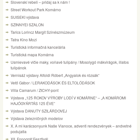
Slovenskí rebeli – pridaj sa k nám !
Street Workout Park Komárno
SUISEKI výstava
SZINNYEI SZALON
Tarics Lorincz Margit Szinészmúzeum
Tatra Kino Mozi
Turistická informačná kancelária
Turistická mapa Komárna
Usmievavé vlčie maky, voňavé tulipány / Mosolygó mákvirágok, illatos
tulipánok
Vernisáž výstavy Alfoldi Róbert „Angyalok és rózsák“
Vető Gábor / LERAKODÁSOK ÉS ELTOLÓDÁSOK
Villa Camarum / ZICHY-pont
Výstava „125 ROKOV VÝROBY LODÍ V KOMÁRNE“ – „A KOMÁROMI
HAJÓGYÁRTÁS 125 ÉVE”
Výstava DANUTY SZILÁRDOVEJ
Výstava železničných modelov
X. A mi karácsonyunk Naše Vianoce, adventi rendezvények – andvetné
podujatia
XII. Fonográf Fesztivál