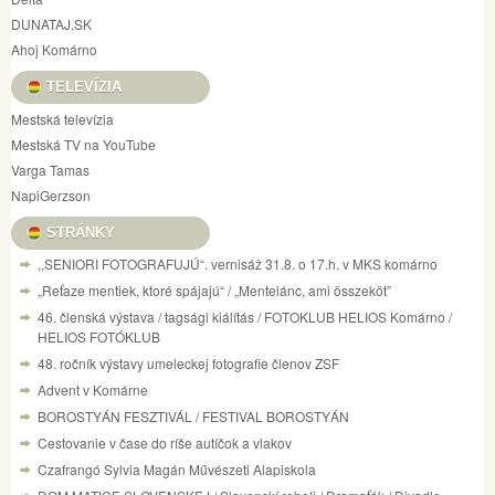
DUNATAJ.SK
Ahoj Komárno
TELEVÍZIA
Mestská televízia
Mestská TV na YouTube
Varga Tamas
NapiGerzson
STRÁNKY
,,SENIORI FOTOGRAFUJÚ“. vernisáž 31.8. o 17.h. v MKS komárno
„Reťaze mentiek, ktoré spájajú“ / „Mentelánc, ami összeköt”
46. členská výstava / tagsági kiálítás / FOTOKLUB HELIOS Komárno /
HELIOS FOTÓKLUB
48. ročník výstavy umeleckej fotografie členov ZSF
Advent v Komárne
BOROSTYÁN FESZTIVÁL / FESTIVAL BOROSTYÁN
Cestovanie v čase do ríše autíčok a vlakov
Czafrangó Sylvia Magán Művészeti Alapiskola