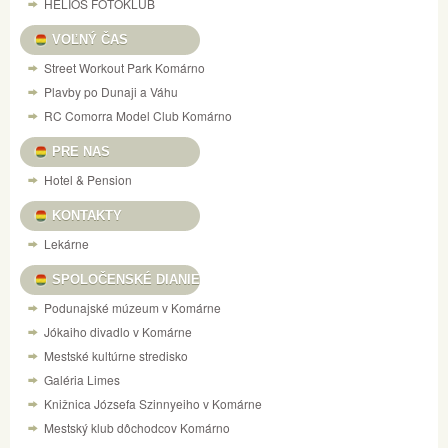
HELIOS FOTOKLUB
VOĽNÝ ČAS
Street Workout Park Komárno
Plavby po Dunaji a Váhu
RC Comorra Model Club Komárno
PRE NAS
Hotel & Pension
KONTAKTY
Lekárne
SPOLOČENSKÉ DIANIE
Podunajské múzeum v Komárne
Jókaiho divadlo v Komárne
Mestské kultúrne stredisko
Galéria Limes
Knižnica Józsefa Szinnyeiho v Komárne
Mestský klub dôchodcov Komárno