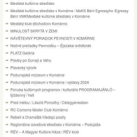
Mestské kultúrne stredisko
Mestské kultúrne stredisko v Komárne / MsKS Béni Egressyho /Egressy
Béni VMKMestské kultúrne stredisko v Komárne
Mestský klub dôchodcov Komárno
MINULOSŤ SKRYTÁ V ZEMI
NÁVŠTEVNÝ PORIADOK PEVNOSTI V KOMÁRNE
Nočné preliadky Pevnosťou – Éjszakai erődtúrák
PLATZ Galéria
Plavby po Dunaji a Váhu
Plavecký výcvik
Podunajské múzeum v Komárne
Podunajské múzeum v Komárne / výstavy 2024
Ponuka kultúrnych programov / kulturális PROGRAMAJÁNLÓ –
týždenný / heti
Pred métou / László Pomothy / Célegyenesben
RC Comorra Model Club Komárno
Rebeli a Dramaťák hľadajú posily
Regionálne osvetové stredisko v Komárne – Podujatia
RÉV – A Magyar Kultúra Háza / RÉV klub