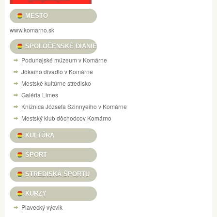
MESTO
www.komarno.sk
SPOLOČENSKÉ DIANIE
Podunajské múzeum v Komárne
Jókaiho divadlo v Komárne
Mestské kultúrne stredisko
Galéria Limes
Knižnica Józsefa Szinnyeiho v Komárne
Mestský klub dôchodcov Komárno
KULTÚRA
ŠPORT
STREDISKÁ ŠPORTU
KURZY
Plavecký výcvik