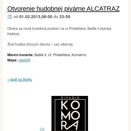
Otvorenie hudobnej pivárne ALCATRAZ
od
01.02.2013,08:00
do
23:59
Otvára sa nová hudobná piváreň na ul Priateľstva, Bašta II (bývalý
Kaktus).
Živá hudba rôznych žánrov – cez víkendy.
Miesto konania:
Bašta II, Ul. Priateľstva, Komárno
Mapa:
(otvoriť)
« späť na titulku