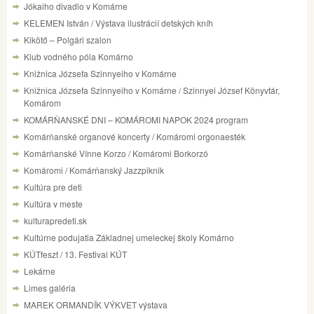
Jókaiho divadlo v Komárne
KELEMEN István / Výstava ilustrácií detských kníh
Kikötő – Polgári szalon
Klub vodného póla Komárno
Knižnica Józsefa Szinnyeiho v Komárne
Knižnica Józsefa Szinnyeiho v Komárne / Szinnyei József Könyvtár,
Komárom
KOMÁRŇANSKÉ DNI – KOMÁROMI NAPOK 2024 program
Komárňanské organové koncerty / Komáromi orgonaesték
Komárňanské Vínne Korzo / Komáromi Borkorzó
Komáromi / Komárňanský Jazzpiknik
Kultúra pre deti
Kultúra v meste
kulturapredeti.sk
Kultúrne podujatia Základnej umeleckej školy Komárno
KÚTfeszt / 13. Festival KÚT
Lekárne
Limes galéria
MAREK ORMANDÍK VÝKVET výstava