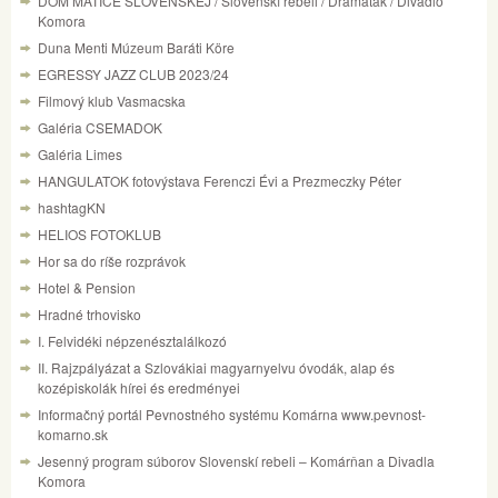
DOM MATICE SLOVENSKEJ / Slovenskí rebeli / Dramaťák / Divadlo
Komora
Duna Menti Múzeum Baráti Köre
EGRESSY JAZZ CLUB 2023/24
Filmový klub Vasmacska
Galéria CSEMADOK
Galéria Limes
HANGULATOK fotovýstava Ferenczi Évi a Prezmeczky Péter
hashtagKN
HELIOS FOTOKLUB
Hor sa do ríše rozprávok
Hotel & Pension
Hradné trhovisko
I. Felvidéki népzenésztalálkozó
II. Rajzpályázat a Szlovákiai magyarnyelvu óvodák, alap és
kozépiskolák hírei és eredményei
Informačný portál Pevnostného systému Komárna www.pevnost-
komarno.sk
Jesenný program súborov Slovenskí rebeli – Komárňan a Divadla
Komora