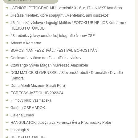
,,SENIORI FOTOGRAFUJÚ“. vernisáž 31.8. o 17.h. v MKS komárno
„Reťaze mentiek, ktoré spájajú“ / „Mentelánc, ami összeköt”
46. členská výstava / tagsági kiálítás / FOTOKLUB HELIOS Komárno /
HELIOS FOTÓKLUB
48. ročník výstavy umeleckej fotografie členov ZSF
Advent v Komárne
BOROSTYÁN FESZTIVÁL / FESTIVAL BOROSTYÁN
Cestovanie v čase do ríše autíčok a vlakov
Czafrangó Sylvia Magán Művészeti Alapiskola
DOM MATICE SLOVENSKEJ / Slovenskí rebeli / Dramaťák / Divadlo
Komora
Duna Menti Múzeum Baráti Köre
EGRESSY JAZZ CLUB 2023/24
Filmový klub Vasmacska
Galéria CSEMADOK
Galéria Limes
HANGULATOK fotovýstava Ferenczi Évi a Prezmeczky Péter
hashtagKN
HELIOS FOTOKLUB