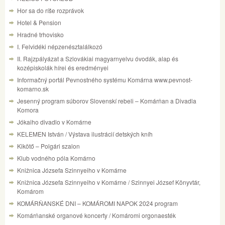
Hor sa do ríše rozprávok
Hotel & Pension
Hradné trhovisko
I. Felvidéki népzenésztalálkozó
II. Rajzpályázat a Szlovákiai magyarnyelvu óvodák, alap és
kozépiskolák hírei és eredményei
Informačný portál Pevnostného systému Komárna www.pevnost-
komarno.sk
Jesenný program súborov Slovenskí rebeli – Komárňan a Divadla
Komora
Jókaiho divadlo v Komárne
KELEMEN István / Výstava ilustrácií detských kníh
Kikötő – Polgári szalon
Klub vodného póla Komárno
Knižnica Józsefa Szinnyeiho v Komárne
Knižnica Józsefa Szinnyeiho v Komárne / Szinnyei József Könyvtár,
Komárom
KOMÁRŇANSKÉ DNI – KOMÁROMI NAPOK 2024 program
Komárňanské organové koncerty / Komáromi orgonaesték