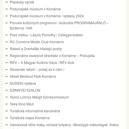
Plavecký výcvik
Podunajské múzeum v Komárne
Podunajské múzeum v Komárne / výstavy 2024
Ponuka kultúrnych programov / kulturális PROGRAMAJÁNLÓ –
týždenný / heti
Pred métou / László Pomothy / Célegyenesben
RC Comorra Model Club Komárno
Rebeli a Dramaťák hľadajú posily
Regionálne osvetové stredisko v Komárne – Podujatia
RÉV – A Magyar Kultúra Háza / RÉV klub
Slovenskí rebeli – pridaj sa k nám !
Street Workout Park Komárno
SUISEKI výstava
SZINNYEI SZALON
Tarics Lorincz Margit Szinészmúzeum
Tatra Kino Mozi
Turistická informačná kancelária
Turistická mapa Komárna
Usmievavé vlčie maky, voňavé tulipány / Mosolygó mákvirágok, illatos