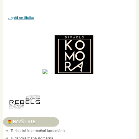
« späť na titulku
NAVŠTÍVTE
Turistická informačná kancelária
Turistická mapa Komárna