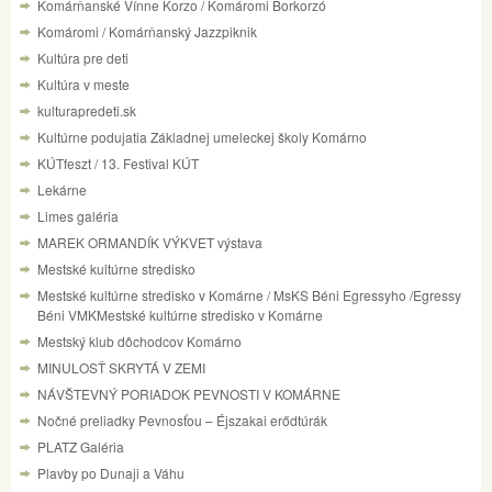
Komárňanské Vínne Korzo / Komáromi Borkorzó
Komáromi / Komárňanský Jazzpiknik
Kultúra pre deti
Kultúra v meste
kulturapredeti.sk
Kultúrne podujatia Základnej umeleckej školy Komárno
KÚTfeszt / 13. Festival KÚT
Lekárne
Limes galéria
MAREK ORMANDÍK VÝKVET výstava
Mestské kultúrne stredisko
Mestské kultúrne stredisko v Komárne / MsKS Béni Egressyho /Egressy
Béni VMKMestské kultúrne stredisko v Komárne
Mestský klub dôchodcov Komárno
MINULOSŤ SKRYTÁ V ZEMI
NÁVŠTEVNÝ PORIADOK PEVNOSTI V KOMÁRNE
Nočné preliadky Pevnosťou – Éjszakai erődtúrák
PLATZ Galéria
Plavby po Dunaji a Váhu