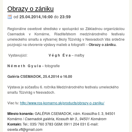
Obrazy o zániku
od
25.04.2014,16:00
do
23:59
Regionálne osvetové stredisko v spolupráci so Základnou organizáciou
Csemadok v Komárne, Riaditeľstvom medzinárodného festivalu
umeleckého smaltu a výtvarnej školy Tűzvirág v Nesvadoch Vás srdečne
pozývajú na otvorenie výstavy malieb a fotografií –
Obrazy o zániku.
Vystavujúci:
V é g h É v a
– maľby
N é m e t h G y u l a
– fotografie
Galéria CSEMADOK, 25.4.2014 o 16.00
Výstava je súčasťou 6. ročníka Medzinárodného festivalu umeleckého
smaltu Tűzvirág v Nesvadoch.
Viac tu:
http://www.ros-komarno.sk/products/obrazy-o-zaniku/
Miesto konania:
GALÉRIA CSEMADOK, nám. Kossútha č. 3, 94501
Komárno /
Csemadok galéria, Kossuth tér 3., 94501 Komárom
Kontakt:
Tel.: 035/ 760 3783 GSM: 0911 204 031 E-mail:
osveta.vff@gmail.com