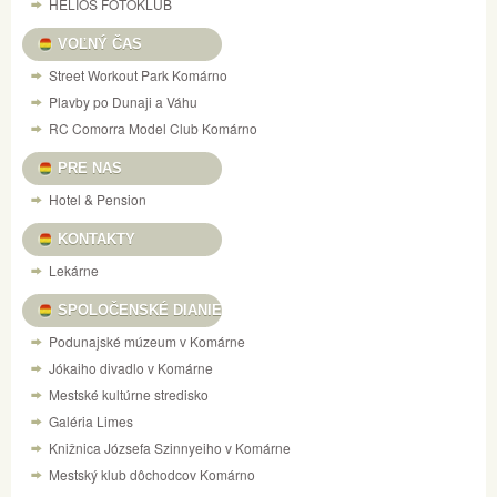
HELIOS FOTOKLUB
VOĽNÝ ČAS
Street Workout Park Komárno
Plavby po Dunaji a Váhu
RC Comorra Model Club Komárno
PRE NAS
Hotel & Pension
KONTAKTY
Lekárne
SPOLOČENSKÉ DIANIE
Podunajské múzeum v Komárne
Jókaiho divadlo v Komárne
Mestské kultúrne stredisko
Galéria Limes
Knižnica Józsefa Szinnyeiho v Komárne
Mestský klub dôchodcov Komárno