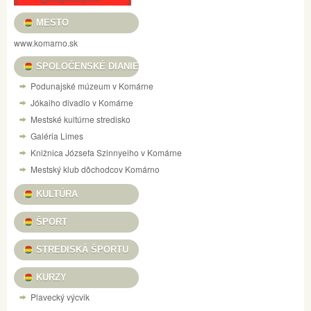
MESTO
www.komarno.sk
SPOLOČENSKÉ DIANIE
Podunajské múzeum v Komárne
Jókaiho divadlo v Komárne
Mestské kultúrne stredisko
Galéria Limes
Knižnica Józsefa Szinnyeiho v Komárne
Mestský klub dôchodcov Komárno
KULTÚRA
ŠPORT
STREDISKÁ ŠPORTU
KURZY
Plavecký výcvik