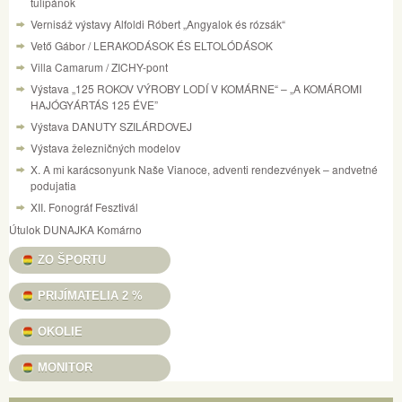
tulipánok
Vernisáž výstavy Alfoldi Róbert „Angyalok és rózsák“
Vető Gábor / LERAKODÁSOK ÉS ELTOLÓDÁSOK
Villa Camarum / ZICHY-pont
Výstava „125 ROKOV VÝROBY LODÍ V KOMÁRNE“ – „A KOMÁROMI
HAJÓGYÁRTÁS 125 ÉVE”
Výstava DANUTY SZILÁRDOVEJ
Výstava železničných modelov
X. A mi karácsonyunk Naše Vianoce, adventi rendezvények – andvetné
podujatia
XII. Fonográf Fesztivál
Útulok DUNAJKA Komárno
ZO ŠPORTU
PRIJÍMATELIA 2 %
OKOLIE
MONITOR