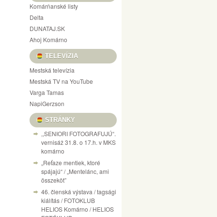
Komárňanské listy
Delta
DUNATAJ.SK
Ahoj Komárno
TELEVÍZIA
Mestská televízia
Mestská TV na YouTube
Varga Tamas
NapiGerzson
STRÁNKY
,,SENIORI FOTOGRAFUJÚ“.
vernisáž 31.8. o 17.h. v MKS
komárno
„Reťaze mentiek, ktoré
spájajú“ / „Mentelánc, ami
összeköt”
46. členská výstava / tagsági
kiálítás / FOTOKLUB
HELIOS Komárno / HELIOS