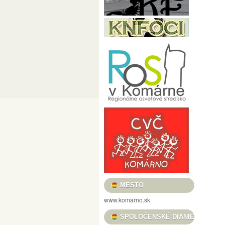
PRED MÉTOU / LÁSZLÓ POMOTHY / CÉLE
FILMOVÝ KLUB VASMACSKA
USMIEVAVÉ VLČIE MAKY, VOŇAVÉ TULIPÁ
„REŤAZE MENTIEK, KTORÉ SPÁJAJÚ“ / „
HRADNÉ TRHOVISKO
BOROSTYÁN FESZ
KULTÚRA PRE DETI
HELIOS FOTOKLU
KOMÁRŇANSKÉ DNI – KOMÁROMI NAPOK 
DUNA MENTI MÚZEUM BARÁTI KÖRE
C
VERNISÁŽ VÝSTAVY ALFOLDI RÓBERT „A
NOČNÉ PRELIADKY PEVNOSŤOU – ÉJSZA
MESTSKÉ KULTÚRNE STREDISKO
KULT
KOMÁRŇANSKÉ ORGANOVÉ KONCERTY /
MESTO
GALÉRIA LIMES
KNIŽNICA JÓZSEFA S
www.komarno.sk
PODUNAJSKÉ MÚZEUM V KOMÁRNE
PL
SPOLOČENSKÉ DIANIE
II. RAJZPÁLYÁZAT A SZLOVÁKIAI MAGYA