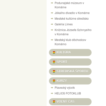
Podunajské múzeum v
NÁVŠTEVNÝ PORIADOK PEVNOSTI V KOM
Komárne
Jókaiho divadlo v Komárne
VÝSTAVA „125 ROKOV VÝROBY LODÍ V KO
Mestské kultúrne stredisko
CESTOVANIE V ČASE DO RÍŠE AUTÍČOK A
Galéria Limes
VILLA CAMARUM / ZICHY-PONT
Knižnica Józsefa Szinnyeiho
v Komárne
PONUKA KULTÚRNYCH PROGRAMOV / KULT
Mestský klub dôchodcov
DOM MATICE SLOVENSKEJ / SLOVENSKÍ R
Komárno
VÝSTAVA ŽELEZNIČNÝCH MODELOV
SU
KULTÚRA
X. A MI KARÁCSONYUNK NAŠE VIANOCE, 
ŠPORT
INFORMAČNÝ PORTÁL PEVNOSTNÉHO SY
STREDISKÁ ŠPORTU
HANGULATOK FOTOVÝSTAVA FERENCZI ÉV
KURZY
Plavecký výcvik
HELIOS FOTOKLUB
VOĽNÝ ČAS