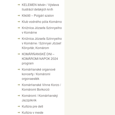
KELEMEN István / Výstava
ilustrácií detských kníh
Kikötő – Polgári szalon
Klub vodného póla Komárno
Knižnica Józsefa Szinnyeiho
v Komárne
Knižnica Józsefa Szinnyeiho
v Komárne / Szinnyei József
Könyvtár, Komárom
KOMÁRŇANSKÉ DNI –
KOMÁROMI NAPOK 2024
program
Komárňanské organové
koncerty / Komáromi
orgonaesték
Komárňanské Vínne Korzo /
Komáromi Borkorzó
Komáromi / Komárňanský
Jazzpiknik
Kultúra pre deti
Kultúra v meste