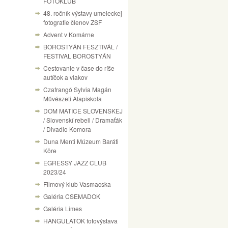
FOTÓKLUB
48. ročník výstavy umeleckej
fotografie členov ZSF
Advent v Komárne
BOROSTYÁN FESZTIVÁL /
FESTIVAL BOROSTYÁN
Cestovanie v čase do ríše
autíčok a vlakov
Czafrangó Sylvia Magán
Művészeti Alapiskola
DOM MATICE SLOVENSKEJ
/ Slovenskí rebeli / Dramaťák
/ Divadlo Komora
Duna Menti Múzeum Baráti
Köre
EGRESSY JAZZ CLUB
2023/24
Filmový klub Vasmacska
Galéria CSEMADOK
Galéria Limes
HANGULATOK fotovýstava