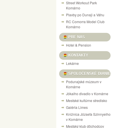
Street Workout Park
Komárno
Plavby po Dunaji a Váhu
RC Comorra Model Club
Komárno
PRE NAS
Hotel & Pension
KONTAKTY
Lekárne
SPOLOČENSKÉ DIANIE
Podunajské múzeum v
Komárne
Jókaiho divadlo v Komárne
Mestské kultúrne stredisko
Galéria Limes
Knižnica Józsefa Szinnyeiho
v Komárne
Mestský klub dôchodcov