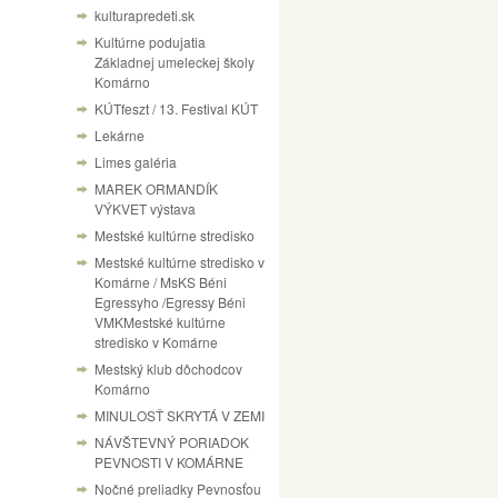
kulturapredeti.sk
Kultúrne podujatia
Základnej umeleckej školy
Komárno
KÚTfeszt / 13. Festival KÚT
Lekárne
Limes galéria
MAREK ORMANDÍK
VÝKVET výstava
Mestské kultúrne stredisko
Mestské kultúrne stredisko v
Komárne / MsKS Béni
Egressyho /Egressy Béni
VMKMestské kultúrne
stredisko v Komárne
Mestský klub dôchodcov
Komárno
MINULOSŤ SKRYTÁ V ZEMI
NÁVŠTEVNÝ PORIADOK
PEVNOSTI V KOMÁRNE
Nočné preliadky Pevnosťou