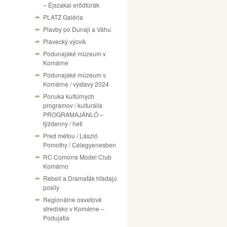
– Éjszakai erődtúrák
PLATZ Galéria
Plavby po Dunaji a Váhu
Plavecký výcvik
Podunajské múzeum v
Komárne
Podunajské múzeum v
Komárne / výstavy 2024
Ponuka kultúrnych
programov / kulturális
PROGRAMAJÁNLÓ –
týždenný / heti
Pred métou / László
Pomothy / Célegyenesben
RC Comorra Model Club
Komárno
Rebeli a Dramaťák hľadajú
posily
Regionálne osvetové
stredisko v Komárne –
Podujatia