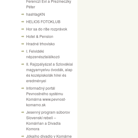
Ferenczi Évi a Prezmeczky
Péter
hashtagKN
HELIOS FOTOKLUB
Hor sa do ríše rozprávok
Hotel & Pension
Hradné trhovisko
I. Felvidéki
népzenésztalálkozó
II. Rajzpályázat a Szlovákiai
magyarnyelvu óvodák, alap
és kozépiskolák hírei és
eredményei
Informačný portál
Pevnostného systému
Komárna www.pevnost-
komarno.sk
Jesenný program súborov
Slovenskí rebeli –
Komárňan a Divadla
Komora
Jókaiho divadlo v Komárne