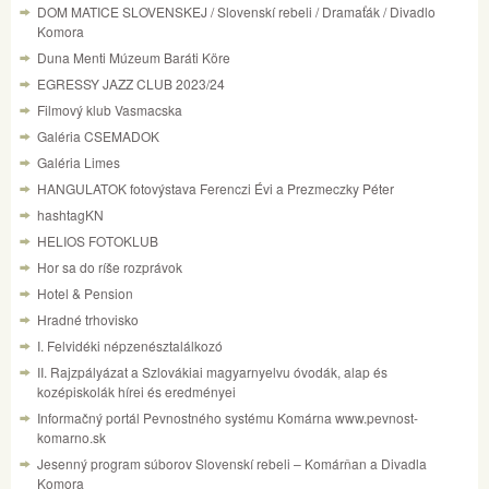
DOM MATICE SLOVENSKEJ / Slovenskí rebeli / Dramaťák / Divadlo
Komora
Duna Menti Múzeum Baráti Köre
EGRESSY JAZZ CLUB 2023/24
Filmový klub Vasmacska
Galéria CSEMADOK
Galéria Limes
HANGULATOK fotovýstava Ferenczi Évi a Prezmeczky Péter
hashtagKN
HELIOS FOTOKLUB
Hor sa do ríše rozprávok
Hotel & Pension
Hradné trhovisko
I. Felvidéki népzenésztalálkozó
II. Rajzpályázat a Szlovákiai magyarnyelvu óvodák, alap és
kozépiskolák hírei és eredményei
Informačný portál Pevnostného systému Komárna www.pevnost-
komarno.sk
Jesenný program súborov Slovenskí rebeli – Komárňan a Divadla
Komora