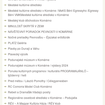
Mestské kultúrne stredisko
Mestské kultúrne stredisko v Komárne / MsKS Béni Egressyho /Egressy
Béni VMKMestské kultúrne stredisko v Komárne
Mestský klub dôchodcov Komárno
MINULOSŤ SKRYTÁ V ZEMI
NÁVŠTEVNÝ PORIADOK PEVNOSTI V KOMÁRNE
Nočné preliadky Pevnosťou – Éjszakai erődtúrák
PLATZ Galéria
Plavby po Dunaji a Váhu
Plavecký výcvik
Podunajské múzeum v Komárne
Podunajské múzeum v Komárne / výstavy 2024
Ponuka kultúrnych programov / kulturális PROGRAMAJÁNLÓ –
týždenný / heti
Pred métou / László Pomothy / Célegyenesben
RC Comorra Model Club Komárno
Rebeli a Dramaťák hľadajú posily
Regionálne osvetové stredisko v Komárne – Podujatia
RÉV – A Magyar Kultúra Háza / RÉV klub