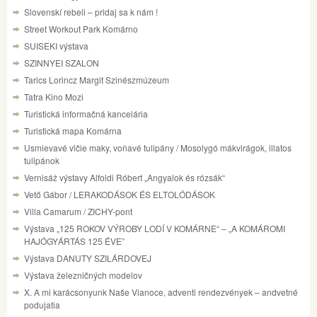
Slovenskí rebeli – pridaj sa k nám !
Street Workout Park Komárno
SUISEKI výstava
SZINNYEI SZALON
Tarics Lorincz Margit Szinészmúzeum
Tatra Kino Mozi
Turistická informačná kancelária
Turistická mapa Komárna
Usmievavé vlčie maky, voňavé tulipány / Mosolygó mákvirágok, illatos
tulipánok
Vernisáž výstavy Alfoldi Róbert „Angyalok és rózsák“
Vető Gábor / LERAKODÁSOK ÉS ELTOLÓDÁSOK
Villa Camarum / ZICHY-pont
Výstava „125 ROKOV VÝROBY LODÍ V KOMÁRNE“ – „A KOMÁROMI
HAJÓGYÁRTÁS 125 ÉVE”
Výstava DANUTY SZILÁRDOVEJ
Výstava železničných modelov
X. A mi karácsonyunk Naše Vianoce, adventi rendezvények – andvetné
podujatia