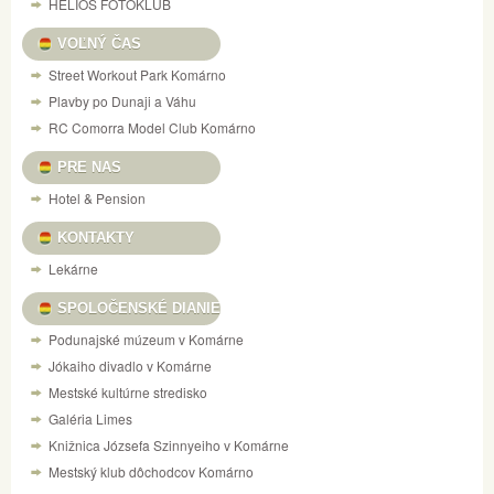
HELIOS FOTOKLUB
VOĽNÝ ČAS
Street Workout Park Komárno
Plavby po Dunaji a Váhu
RC Comorra Model Club Komárno
PRE NAS
Hotel & Pension
KONTAKTY
Lekárne
SPOLOČENSKÉ DIANIE
Podunajské múzeum v Komárne
Jókaiho divadlo v Komárne
Mestské kultúrne stredisko
Galéria Limes
Knižnica Józsefa Szinnyeiho v Komárne
Mestský klub dôchodcov Komárno