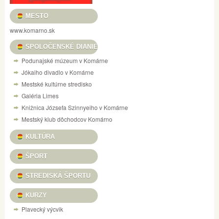
MESTO
www.komarno.sk
SPOLOČENSKÉ DIANIE
Podunajské múzeum v Komárne
Jókaiho divadlo v Komárne
Mestské kultúrne stredisko
Galéria Limes
Knižnica Józsefa Szinnyeiho v Komárne
Mestský klub dôchodcov Komárno
KULTÚRA
ŠPORT
STREDISKÁ ŠPORTU
KURZY
Plavecký výcvik