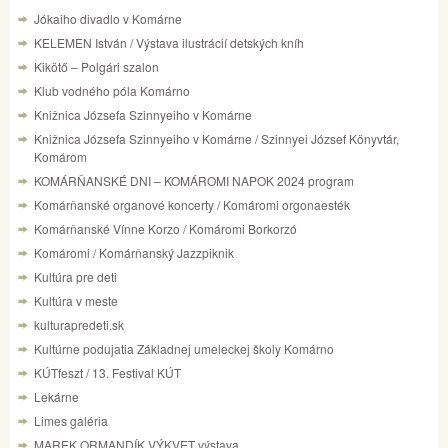
Jókaiho divadlo v Komárne
KELEMEN István / Výstava ilustrácií detských kníh
Kikötő – Polgári szalon
Klub vodného póla Komárno
Knižnica Józsefa Szinnyeiho v Komárne
Knižnica Józsefa Szinnyeiho v Komárne / Szinnyei József Könyvtár,
Komárom
KOMÁRŇANSKÉ DNI – KOMÁROMI NAPOK 2024 program
Komárňanské organové koncerty / Komáromi orgonaesték
Komárňanské Vínne Korzo / Komáromi Borkorzó
Komáromi / Komárňanský Jazzpiknik
Kultúra pre deti
Kultúra v meste
kulturapredeti.sk
Kultúrne podujatia Základnej umeleckej školy Komárno
KÚTfeszt / 13. Festival KÚT
Lekárne
Limes galéria
MAREK ORMANDÍK VÝKVET výstava