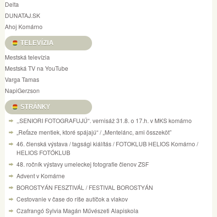
Delta
DUNATAJ.SK
Ahoj Komárno
TELEVÍZIA
Mestská televízia
Mestská TV na YouTube
Varga Tamas
NapiGerzson
STRÁNKY
,,SENIORI FOTOGRAFUJÚ“. vernisáž 31.8. o 17.h. v MKS komárno
„Reťaze mentiek, ktoré spájajú“ / „Mentelánc, ami összeköt”
46. členská výstava / tagsági kiálítás / FOTOKLUB HELIOS Komárno /
HELIOS FOTÓKLUB
48. ročník výstavy umeleckej fotografie členov ZSF
Advent v Komárne
BOROSTYÁN FESZTIVÁL / FESTIVAL BOROSTYÁN
Cestovanie v čase do ríše autíčok a vlakov
Czafrangó Sylvia Magán Művészeti Alapiskola