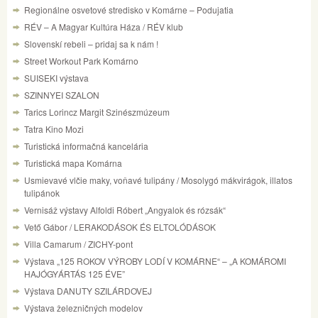
Regionálne osvetové stredisko v Komárne – Podujatia
RÉV – A Magyar Kultúra Háza / RÉV klub
Slovenskí rebeli – pridaj sa k nám !
Street Workout Park Komárno
SUISEKI výstava
SZINNYEI SZALON
Tarics Lorincz Margit Szinészmúzeum
Tatra Kino Mozi
Turistická informačná kancelária
Turistická mapa Komárna
Usmievavé vlčie maky, voňavé tulipány / Mosolygó mákvirágok, illatos
tulipánok
Vernisáž výstavy Alfoldi Róbert „Angyalok és rózsák“
Vető Gábor / LERAKODÁSOK ÉS ELTOLÓDÁSOK
Villa Camarum / ZICHY-pont
Výstava „125 ROKOV VÝROBY LODÍ V KOMÁRNE“ – „A KOMÁROMI
HAJÓGYÁRTÁS 125 ÉVE”
Výstava DANUTY SZILÁRDOVEJ
Výstava železničných modelov