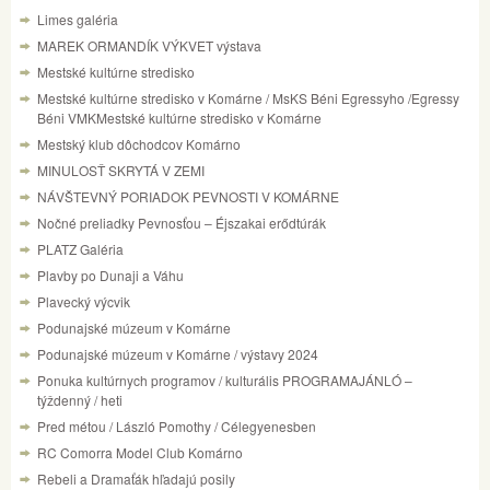
Limes galéria
MAREK ORMANDÍK VÝKVET výstava
Mestské kultúrne stredisko
Mestské kultúrne stredisko v Komárne / MsKS Béni Egressyho /Egressy
Béni VMKMestské kultúrne stredisko v Komárne
Mestský klub dôchodcov Komárno
MINULOSŤ SKRYTÁ V ZEMI
NÁVŠTEVNÝ PORIADOK PEVNOSTI V KOMÁRNE
Nočné preliadky Pevnosťou – Éjszakai erődtúrák
PLATZ Galéria
Plavby po Dunaji a Váhu
Plavecký výcvik
Podunajské múzeum v Komárne
Podunajské múzeum v Komárne / výstavy 2024
Ponuka kultúrnych programov / kulturális PROGRAMAJÁNLÓ –
týždenný / heti
Pred métou / László Pomothy / Célegyenesben
RC Comorra Model Club Komárno
Rebeli a Dramaťák hľadajú posily