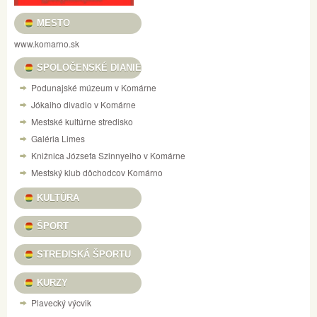
MESTO
www.komarno.sk
SPOLOČENSKÉ DIANIE
Podunajské múzeum v Komárne
Jókaiho divadlo v Komárne
Mestské kultúrne stredisko
Galéria Limes
Knižnica Józsefa Szinnyeiho v Komárne
Mestský klub dôchodcov Komárno
KULTÚRA
ŠPORT
STREDISKÁ ŠPORTU
KURZY
Plavecký výcvik