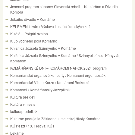
Jesenný program súborov Slovenskí rebeli – Komárňan a Divadla
Komora
Jókaiho divadlo v Komárne
KELEMEN István / Výstava ilustrácií detských kníh
Kikötő – Polgári szalon
Klub vodného póla Komárno
Knižnica Józsefa Szinnyeiho v Komárne
Knižnica Józsefa Szinnyeiho v Komárne / Szinnyei József Könyvtár,
Komárom
KOMÁRŇANSKÉ DNI – KOMÁROMI NAPOK 2024 program
Komárňanské organové koncerty / Komáromi orgonaesték
Komárňanské Vínne Korzo / Komáromi Borkorzó
Komáromi / Komárňanský Jazzpiknik
Kultúra pre deti
Kultúra v meste
kulturapredeti.sk
Kultúrne podujatia Základnej umeleckej školy Komárno
KÚTfeszt / 13. Festival KÚT
Lekárne