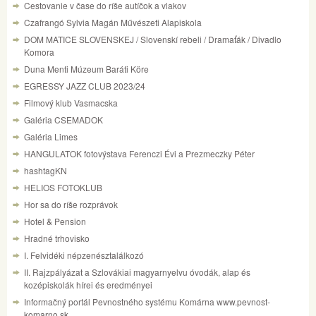
Cestovanie v čase do ríše autíčok a vlakov
Czafrangó Sylvia Magán Művészeti Alapiskola
DOM MATICE SLOVENSKEJ / Slovenskí rebeli / Dramaťák / Divadlo
Komora
Duna Menti Múzeum Baráti Köre
EGRESSY JAZZ CLUB 2023/24
Filmový klub Vasmacska
Galéria CSEMADOK
Galéria Limes
HANGULATOK fotovýstava Ferenczi Évi a Prezmeczky Péter
hashtagKN
HELIOS FOTOKLUB
Hor sa do ríše rozprávok
Hotel & Pension
Hradné trhovisko
I. Felvidéki népzenésztalálkozó
II. Rajzpályázat a Szlovákiai magyarnyelvu óvodák, alap és
kozépiskolák hírei és eredményei
Informačný portál Pevnostného systému Komárna www.pevnost-
komarno.sk