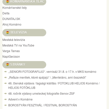
KOMÁRŇANSKÁ TLAČ
Komárňanské listy
Delta
DUNATAJ.SK
Ahoj Komárno
TELEVÍZIA
Mestská televízia
Mestská TV na YouTube
Varga Tamas
NapiGerzson
STRÁNKY
,,SENIORI FOTOGRAFUJÚ“. vernisáž 31.8. o 17.h. v MKS komárno
„Reťaze mentiek, ktoré spájajú“ / „Mentelánc, ami összeköt”
46. členská výstava / tagsági kiálítás / FOTOKLUB HELIOS Komárno /
HELIOS FOTÓKLUB
48. ročník výstavy umeleckej fotografie členov ZSF
Advent v Komárne
BOROSTYÁN FESZTIVÁL / FESTIVAL BOROSTYÁN