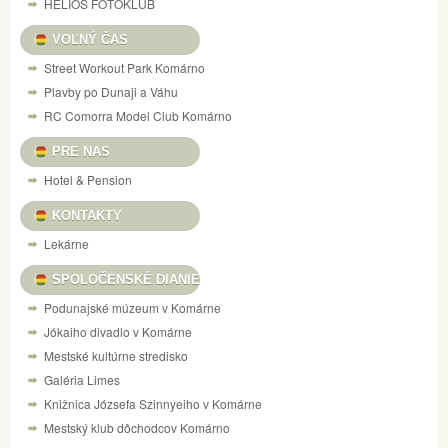
HELIOS FOTOKLUB
VOĽNÝ ČAS
Street Workout Park Komárno
Plavby po Dunaji a Váhu
RC Comorra Model Club Komárno
PRE NAS
Hotel & Pension
KONTAKTY
Lekárne
SPOLOČENSKÉ DIANIE
Podunajské múzeum v Komárne
Jókaiho divadlo v Komárne
Mestské kultúrne stredisko
Galéria Limes
Knižnica Józsefa Szinnyeiho v Komárne
Mestský klub dôchodcov Komárno