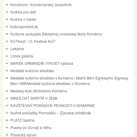
Komáromi / Komárňanský Jazzpiknik
Kultúra pre deti
Kultúra v meste
kulturapredeti.sk
Kultúrne podujatia Základnej umeleckej školy Komárno
KÚTfeszt / 13. Festival KÚT
Lekárne
Limes galéria
MAREK ORMANDÍK VÝKVET výstava
Mestské kultúrne stredisko
Mestské kultúrne stredisko v Komárne / MsKS Béni Egressyho /Egressy
Béni VMKMestské kultúrne stredisko v Komárne
Mestský klub dôchodcov Komárno
MINULOSŤ SKRYTÁ V ZEMI
NÁVŠTEVNÝ PORIADOK PEVNOSTI V KOMÁRNE
Nočné preliadky Pevnosťou – Éjszakai erődtúrák
PLATZ Galéria
Plavby po Dunaji a Váhu
Plavecký výcvik