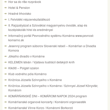
Hor sa do ríše rozprávok
Hotel & Pension
Hradné trhovisko
I. Felvidéki népzenésztalálkozó
II. Rajzpályázat a Szlovákiai magyarnyelvu óvodák, alap és
kozépiskolák hírei és eredményei
Informačný portál Pevnostného systému Komárna www.pevnost-
komarno.sk
Jesenný program súborov Slovenskí rebeli – Komárňan a Divadla
Komora
Jókaiho divadlo v Komárne
KELEMEN István / Výstava ilustrácií detských kníh
Kikötő – Polgári szalon
Klub vodného póla Komárno
Knižnica Józsefa Szinnyeiho v Komárne
Knižnica Józsefa Szinnyeiho v Komárne / Szinnyei József Könyvtár,
Komárom
KOMÁRŇANSKÉ DNI – KOMÁROMI NAPOK 2024 program
Komárňanské organové koncerty / Komáromi orgonaesték
Komárňanské Vínne Korzo / Komáromi Borkorzó