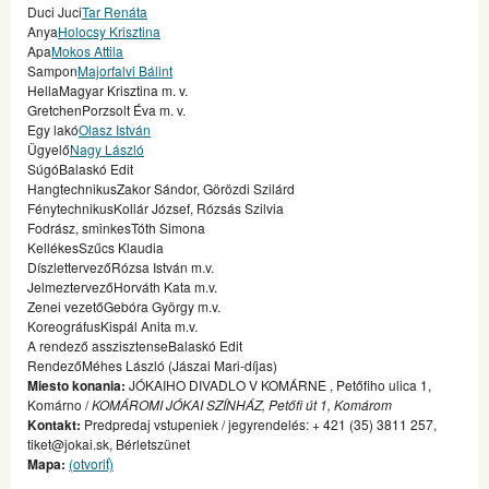
Duci Juci
Tar Renáta
Anya
Holocsy Krisztina
Apa
Mokos Attila
Sampon
Majorfalvi Bálint
HellaMagyar Krisztina m. v.
GretchenPorzsolt Éva m. v.
Egy lakó
Olasz István
Ügyelő
Nagy László
SúgóBalaskó Edit
HangtechnikusZakor Sándor, Görözdi Szilárd
FénytechnikusKollár József, Rózsás Szilvia
Fodrász, sminkesTóth Simona
KellékesSzűcs Klaudia
DíszlettervezőRózsa István m.v.
JelmeztervezőHorváth Kata m.v.
Zenei vezetőGebóra György m.v.
KoreográfusKispál Anita m.v.
A rendező asszisztenseBalaskó Edit
RendezőMéhes László (Jászai Mari-díjas)
Miesto konania:
JÓKAIHO DIVADLO V KOMÁRNE , Petőfiho ulica 1,
Komárno /
KOMÁROMI JÓKAI SZÍNHÁZ, Petőfi út 1, Komárom
Kontakt:
Predpredaj vstupeniek / jegyrendelés: + 421 (35) 3811 257,
tiket@jokai.sk, Bérletszünet
Mapa:
(otvoriť)