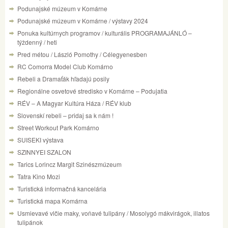
Podunajské múzeum v Komárne
Podunajské múzeum v Komárne / výstavy 2024
Ponuka kultúrnych programov / kulturális PROGRAMAJÁNLÓ –
týždenný / heti
Pred métou / László Pomothy / Célegyenesben
RC Comorra Model Club Komárno
Rebeli a Dramaťák hľadajú posily
Regionálne osvetové stredisko v Komárne – Podujatia
RÉV – A Magyar Kultúra Háza / RÉV klub
Slovenskí rebeli – pridaj sa k nám !
Street Workout Park Komárno
SUISEKI výstava
SZINNYEI SZALON
Tarics Lorincz Margit Szinészmúzeum
Tatra Kino Mozi
Turistická informačná kancelária
Turistická mapa Komárna
Usmievavé vlčie maky, voňavé tulipány / Mosolygó mákvirágok, illatos
tulipánok