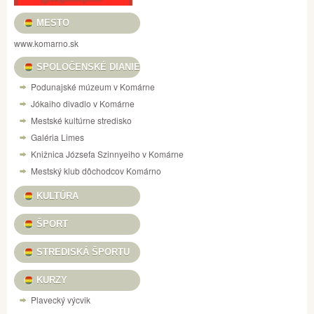
MESTO
www.komarno.sk
SPOLOČENSKÉ DIANIE
Podunajské múzeum v Komárne
Jókaiho divadlo v Komárne
Mestské kultúrne stredisko
Galéria Limes
Knižnica Józsefa Szinnyeiho v Komárne
Mestský klub dôchodcov Komárno
KULTÚRA
ŠPORT
STREDISKÁ ŠPORTU
KURZY
Plavecký výcvik