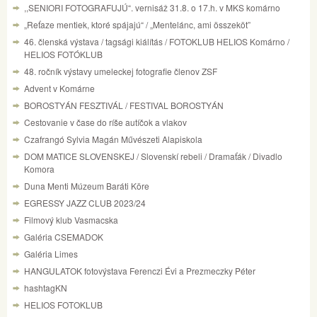
,,SENIORI FOTOGRAFUJÚ“. vernisáž 31.8. o 17.h. v MKS komárno
„Reťaze mentiek, ktoré spájajú“ / „Mentelánc, ami összeköt”
46. členská výstava / tagsági kiálítás / FOTOKLUB HELIOS Komárno /
HELIOS FOTÓKLUB
48. ročník výstavy umeleckej fotografie členov ZSF
Advent v Komárne
BOROSTYÁN FESZTIVÁL / FESTIVAL BOROSTYÁN
Cestovanie v čase do ríše autíčok a vlakov
Czafrangó Sylvia Magán Művészeti Alapiskola
DOM MATICE SLOVENSKEJ / Slovenskí rebeli / Dramaťák / Divadlo
Komora
Duna Menti Múzeum Baráti Köre
EGRESSY JAZZ CLUB 2023/24
Filmový klub Vasmacska
Galéria CSEMADOK
Galéria Limes
HANGULATOK fotovýstava Ferenczi Évi a Prezmeczky Péter
hashtagKN
HELIOS FOTOKLUB