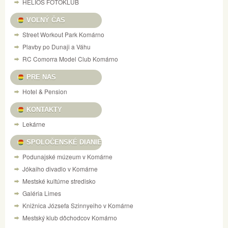
HELIOS FOTOKLUB
VOĽNÝ ČAS
Street Workout Park Komárno
Plavby po Dunaji a Váhu
RC Comorra Model Club Komárno
PRE NAS
Hotel & Pension
KONTAKTY
Lekárne
SPOLOČENSKÉ DIANIE
Podunajské múzeum v Komárne
Jókaiho divadlo v Komárne
Mestské kultúrne stredisko
Galéria Limes
Knižnica Józsefa Szinnyeiho v Komárne
Mestský klub dôchodcov Komárno