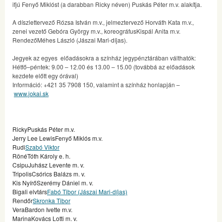
ifjú Fenyő Miklóst (a darabban Ricky néven) Puskás Péter m.v. alakítja.
A díszlettervező Rózsa István m.v., jelmeztervező Horváth Kata m.v.,
zenei vezető Gebóra György m.v., koreográfusKispál Anita m.v.
RendezőMéhes László (Jászai Mari-díjas).
Jegyek az egyes előadásokra a színház jegypénztárában válthatók:
Hétfő–péntek: 9.00 – 12.00 és 13.00 – 15.00 (továbbá az előadások
kezdete előtt egy órával)
Információ: +421 35 7908 150, valamint a színház honlapján –
www.jokai.sk
RickyPuskás Péter m.v.
Jerry Lee LewisFenyő Miklós m.v.
Rudi
Szabó Viktor
RönéTóth Károly e. h.
CsipuJuhász Levente m. v.
TripolisCsórics Balázs m. v.
Kis NyírőSzerémy Dániel m. v.
Bigali elvtárs
Fabó Tibor (Jászai Mari-díjas)
Rendőr
Skronka Tibor
VeraBardon Ivette m.v.
MarinaKovács Lotti m. v.