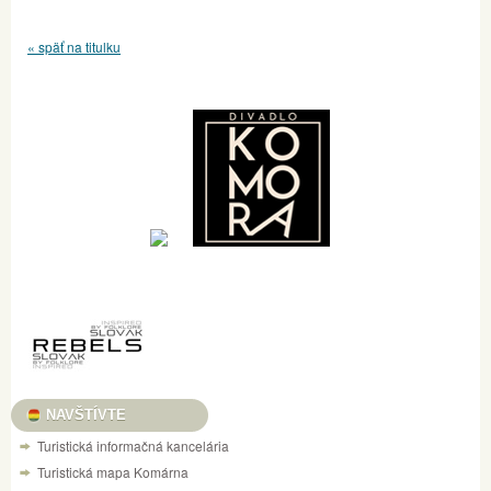
« späť na titulku
NAVŠTÍVTE
Turistická informačná kancelária
Turistická mapa Komárna