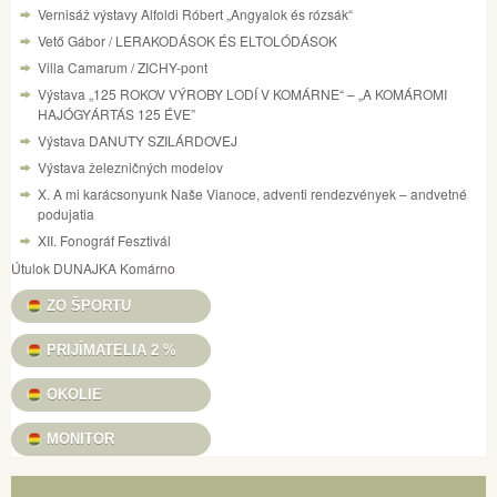
Vernisáž výstavy Alfoldi Róbert „Angyalok és rózsák“
Vető Gábor / LERAKODÁSOK ÉS ELTOLÓDÁSOK
Villa Camarum / ZICHY-pont
Výstava „125 ROKOV VÝROBY LODÍ V KOMÁRNE“ – „A KOMÁROMI
HAJÓGYÁRTÁS 125 ÉVE”
Výstava DANUTY SZILÁRDOVEJ
Výstava železničných modelov
X. A mi karácsonyunk Naše Vianoce, adventi rendezvények – andvetné
podujatia
XII. Fonográf Fesztivál
Útulok DUNAJKA Komárno
ZO ŠPORTU
PRIJÍMATELIA 2 %
OKOLIE
MONITOR