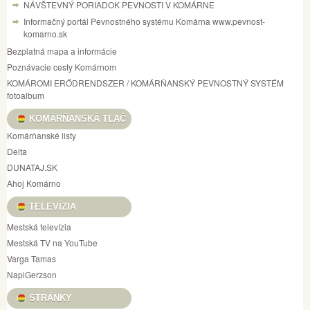
NÁVŠTEVNÝ PORIADOK PEVNOSTI V KOMÁRNE
Informačný portál Pevnostného systému Komárna www.pevnost-
komarno.sk
Bezplatná mapa a informácie
Poznávacie cesty Komárnom
KOMÁROMI ERŐDRENDSZER / KOMÁRŇANSKÝ PEVNOSTNÝ SYSTÉM
fotoalbum
KOMÁRŇANSKÁ TLAČ
Komárňanské listy
Delta
DUNATAJ.SK
Ahoj Komárno
TELEVÍZIA
Mestská televízia
Mestská TV na YouTube
Varga Tamas
NapiGerzson
STRÁNKY