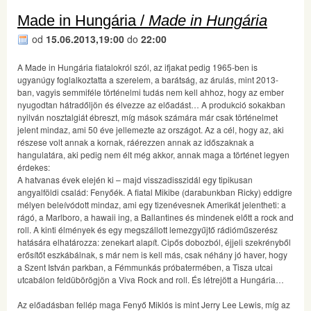
Made in Hungária /
Made in Hungária
od
15.06.2013,19:00
do
22:00
A Made in Hungária fiatalokról szól, az ifjakat pedig 1965-ben is
ugyanúgy foglalkoztatta a szerelem, a barátság, az árulás, mint 2013-
ban, vagyis semmiféle történelmi tudás nem kell ahhoz, hogy az ember
nyugodtan hátradőljön és élvezze az előadást… A produkció sokakban
nyilván nosztalgiát ébreszt, míg mások számára már csak történelmet
jelent mindaz, ami 50 éve jellemezte az országot. Az a cél, hogy az, aki
részese volt annak a kornak, ráérezzen annak az időszaknak a
hangulatára, aki pedig nem élt még akkor, annak maga a történet legyen
érdekes:
A hatvanas évek elején ki – majd visszadisszidál egy tipikusan
angyalföldi család: Fenyőék. A fiatal Mikibe (darabunkban Ricky) eddigre
mélyen beleívódott mindaz, ami egy tizenévesnek Amerikát jelentheti: a
rágó, a Marlboro, a hawaii ing, a Ballantines és mindenek előtt a rock and
roll. A kinti élmények és egy megszállott lemezgyűjtő rádióműszerész
hatására elhatározza: zenekart alapít. Cipős dobozból, éjjeli szekrényből
erősítőt eszkábálnak, s már nem is kell más, csak néhány jó haver, hogy
a Szent István parkban, a Fémmunkás próbatermében, a Tisza utcai
utcabálon feldübörögjön a Viva Rock and roll. És létrejött a Hungária…
Az előadásban fellép maga Fenyő Miklós is mint Jerry Lee Lewis, míg az