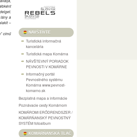
llalja,
yébként
delget.
 lány a
lakit –
NAVŠTÍVTE
m” című
Turistická informačná
kancelária
Turistická mapa Komárna
NÁVŠTEVNÝ PORIADOK
PEVNOSTI V KOMÁRNE
Informačný portál
Pevnostného systému
Komárna www.pevnost-
komarno.sk
Bezplatná mapa a informácie
Poznávacie cesty Komárnom
KOMÁROMI ERŐDRENDSZER /
KOMÁRŇANSKÝ PEVNOSTNÝ
SYSTÉM fotoalbum
KOMÁRŇANSKÁ TLAČ