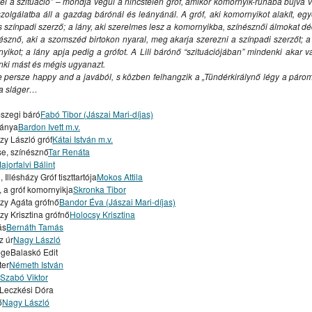
el a szituáció” – mondja végül a nincstelen gróf, amikor komornyik-ruhába bújva vá
GYENESBEN
KOMÁROMI / KOMÁRŇANSKÝ JAZZPIKNIK
zolgálatba áll a gazdag bárónál és leányánál. A gróf, aki komornyikot alakít, eg
s színpadi szerző; a lány, aki szerelmes lesz a komornyikba, színésznői álmokat dé
észnő, aki a szomszéd birtokon nyaral, meg akarja szerezni a színpadi szerzőt; a
yikot; a lány apja pedig a grófot. A Lili bárónő “szituációjában” mindenki akar va
NY / MOSOLYGÓ MÁKVIRÁGOK, ILLATOS TULIPÁNOK
ki mást és mégis ugyanazt.
MENTELÁNC, AMI ÖSSZEKÖT”
MINULOSŤ SKRYTÁ V ZEMI
 persze happy and a javából, s közben felhangzik a „Tündérkirálynő légy a páro
a sláger…
TIVÁL / FESTIVAL BOROSTYÁN
XII. FONOGRÁF FESZTIVÁL
szegi báró
Fabó Tibor (Jászai Mari-díjas)
B
I. FELVIDÉKI NÉPZENÉSZTALÁLKOZÓ
 lánya
Bardon Ivett m.v.
2024 PROGRAM
REBELI A DRAMAŤÁK HĽADAJÚ POSILY
ázy László gróf
Kátai István m.v.
se, színésznő
Tar Renáta
ZAFRANGÓ SYLVIA MAGÁN MŰVÉSZETI ALAPISKOLA
ajorfalvi Bálint
 Illésházy Gróf tiszttartója
Mokos Attila
NGYALOK ÉS RÓZSÁK“
, a gróf komornyikja
Skronka Tibor
ázy Agáta grófnő
Bandor Éva (Jászai Mari-díjas)
KAI ERŐDTÚRÁK
SLOVENSKÍ REBELI – PRIDAJ SA K NÁM !
ázy Krisztina grófnő
Holocsy Krisztina
URAPREDETI.SK
HASHTAGKN
JÓKAIHO DIVADLO V KOMÁRNE
ás
Bernáth Tamás
z úr
Nagy László
 KOMÁROMI ORGONAESTÉK
MAREK ORMANDÍK VÝKVET VÝSTAVA
geBalaskó Edit
ter
Németh István
ZINNYEIHO V KOMÁRNE
ADVENT V KOMÁRNE
Szabó Viktor
Leczkési Dóra
AVBY PO DUNAJI A VÁHU
ő
Nagy László
RNYELVU ÓVODÁK, ALAP ÉS KOZÉPISKOLÁK HÍREI ÉS EREDMÉNYEI