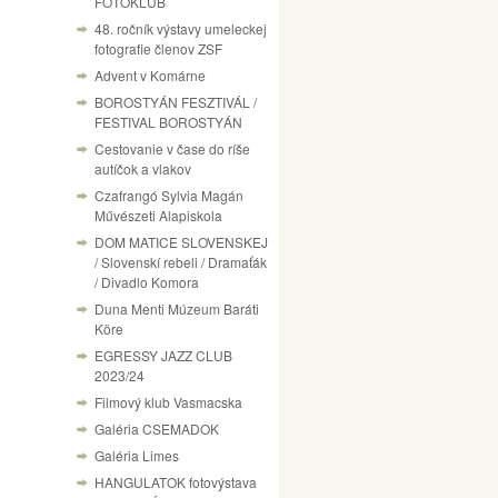
FOTÓKLUB
48. ročník výstavy umeleckej
fotografie členov ZSF
Advent v Komárne
BOROSTYÁN FESZTIVÁL /
FESTIVAL BOROSTYÁN
Cestovanie v čase do ríše
autíčok a vlakov
Czafrangó Sylvia Magán
Művészeti Alapiskola
DOM MATICE SLOVENSKEJ
/ Slovenskí rebeli / Dramaťák
/ Divadlo Komora
Duna Menti Múzeum Baráti
Köre
EGRESSY JAZZ CLUB
2023/24
Filmový klub Vasmacska
Galéria CSEMADOK
Galéria Limes
HANGULATOK fotovýstava