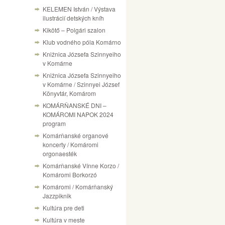
KELEMEN István / Výstava
ilustrácií detských kníh
Kikötő – Polgári szalon
Klub vodného póla Komárno
Knižnica Józsefa Szinnyeiho
v Komárne
Knižnica Józsefa Szinnyeiho
v Komárne / Szinnyei József
Könyvtár, Komárom
KOMÁRŇANSKÉ DNI –
KOMÁROMI NAPOK 2024
program
Komárňanské organové
koncerty / Komáromi
orgonaesték
Komárňanské Vínne Korzo /
Komáromi Borkorzó
Komáromi / Komárňanský
Jazzpiknik
Kultúra pre deti
Kultúra v meste