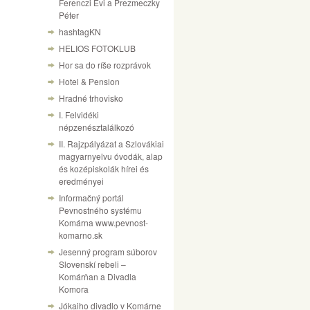
Ferenczi Évi a Prezmeczky
Péter
hashtagKN
HELIOS FOTOKLUB
Hor sa do ríše rozprávok
Hotel & Pension
Hradné trhovisko
I. Felvidéki
népzenésztalálkozó
II. Rajzpályázat a Szlovákiai
magyarnyelvu óvodák, alap
és kozépiskolák hírei és
eredményei
Informačný portál
Pevnostného systému
Komárna www.pevnost-
komarno.sk
Jesenný program súborov
Slovenskí rebeli –
Komárňan a Divadla
Komora
Jókaiho divadlo v Komárne