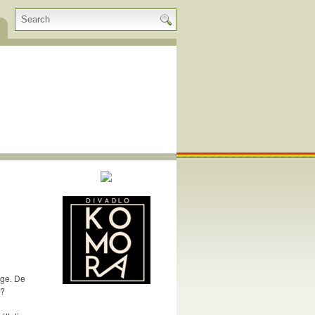
ége. De
i?