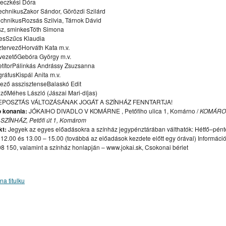
eczkési Dóra
chnikusZakor Sándor, Görözdi Szilárd
ÁRNE
STREET WORKOUT PARK KOMÁRNO
LIMES GALÉRIA
chnikusRozsás Szilvia, Tárnok Dávid
sz, sminkesTóth Simona
MÁRNE“ – „A KOMÁROMI HAJÓGYÁRTÁS 125 ÉVE”
LEKÁRNE
esSzűcs Klaudia
 VLAKOV
RC COMORRA MODEL CLUB KOMÁRNO
tervezőHorváth Kata m.v.
vezetőGebóra György m.v.
títorPálinkás Andrássy Zsuzsanna
ráfusKispál Anita m.v.
URÁLIS PROGRAMAJÁNLÓ – TÝŽDENNÝ / HETI
ező asszisztenseBalaskó Edit
őMéhes László (Jászai Mari-díjas)
EBELI / DRAMAŤÁK / DIVADLO KOMORA
HOTEL & PENSION
POSZTÁS VÁLTOZÁSÁNAK JOGÁT A SZÍNHÁZ FENNTARTJA!
ISEKI VÝSTAVA
 konania:
JÓKAIHO DIVADLO V KOMÁRNE , Petőfiho ulica 1, Komárno /
KOMÁRO
SZÍNHÁZ, Petőfi út 1, Komárom
ADVENTI RENDEZVÉNYEK – ANDVETNÉ PODUJATIA
kt:
Jegyek az egyes előadásokra a színház jegypénztárában válthatók: Hétfő–pént
 12.00 és 13.00 – 15.00 (továbbá az előadások kezdete előtt egy órával) Informáci
STÉMU KOMÁRNA WWW.PEVNOST-KOMARNO.SK
8 150, valamint a színház honlapján – www.jokai.sk, Csokonai bérlet
I A PREZMECZKY PÉTER
na titulku