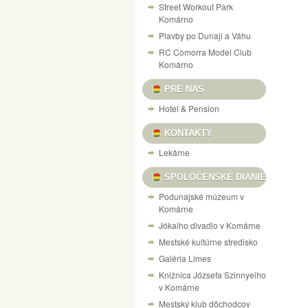
Street Workout Park
Komárno
Plavby po Dunaji a Váhu
RC Comorra Model Club
Komárno
PRE NAS
Hotel & Pension
KONTAKTY
Lekárne
SPOLOČENSKÉ DIANIE
Podunajské múzeum v
Komárne
Jókaiho divadlo v Komárne
Mestské kultúrne stredisko
Galéria Limes
Knižnica Józsefa Szinnyeiho
v Komárne
Mestský klub dôchodcov