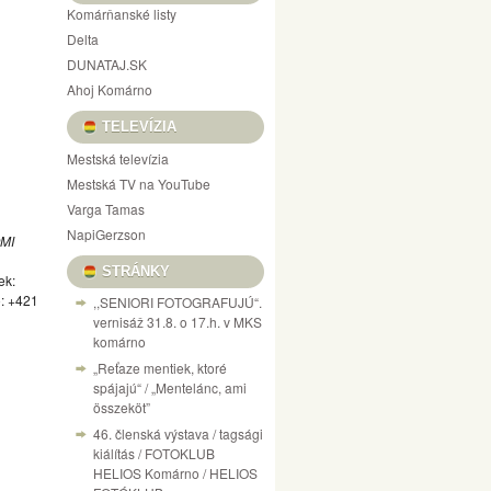
Komárňanské listy
Delta
DUNATAJ.SK
Ahoj Komárno
TELEVÍZIA
Mestská televízia
Mestská TV na YouTube
Varga Tamas
NapiGerzson
MI
STRÁNKY
ek:
ó: +421
,,SENIORI FOTOGRAFUJÚ“.
vernisáž 31.8. o 17.h. v MKS
komárno
„Reťaze mentiek, ktoré
spájajú“ / „Mentelánc, ami
összeköt”
46. členská výstava / tagsági
kiálítás / FOTOKLUB
HELIOS Komárno / HELIOS