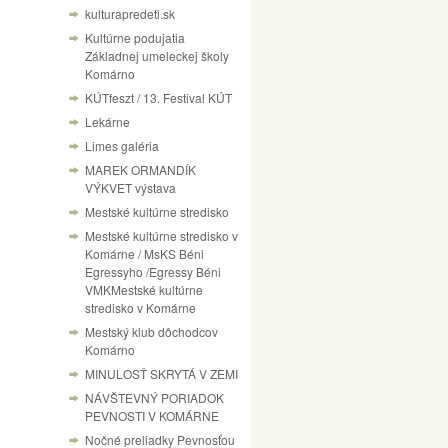
kulturapredeti.sk
Kultúrne podujatia
Základnej umeleckej školy
Komárno
KÚTfeszt / 13. Festival KÚT
Lekárne
Limes galéria
MAREK ORMANDÍK
VÝKVET výstava
Mestské kultúrne stredisko
Mestské kultúrne stredisko v
Komárne / MsKS Béni
Egressyho /Egressy Béni
VMKMestské kultúrne
stredisko v Komárne
Mestský klub dôchodcov
Komárno
MINULOSŤ SKRYTÁ V ZEMI
NÁVŠTEVNÝ PORIADOK
PEVNOSTI V KOMÁRNE
Nočné preliadky Pevnosťou