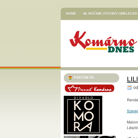
HOME
48. ROČNÍK VÝSTAVY UMELECK
VETŐ GÁBOR / LERAKODÁSOK ÉS ELTOL
HOR SA DO RÍŠE ROZPRÁVOK
JESENN
KNIŽNICA JÓZSEFA SZINNYEIHO V KOMÁR
MESTSKÉ KULTÚRNE STREDISKO V KOMÁR
STREDISKO V KOMÁRNE
EGRESSY JAZZ CLUB 2023/24
PLAVECK
SZINNYEI SZALON
KÚTFESZT / 13. FES
LI
PARTNERI
TURISTICKÁ INFORMAČNÁ KANCELÁRIA
o
TARICS LORINCZ MARGIT SZINÉSZMÚZEU
Rendez
TATRA KINO MOZI
KLUB VODNÉHO PÓ
Szere
46. ČLENSKÁ VÝSTAVA / TAGSÁGI KIÁLÍT
Maloms
MESTSKÝ KLUB DÔCHODCOV KOMÁRNO
László
PODUNAJSKÉ MÚZEUM V KOMÁRNE / VÝST