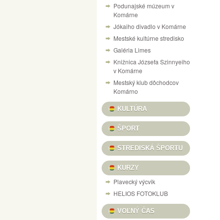
Podunajské múzeum v
NÁVŠTEVNÝ PORIADOK PEVNOSTI V KOM
Komárne
Jókaiho divadlo v Komárne
VÝSTAVA „125 ROKOV VÝROBY LODÍ V KO
Mestské kultúrne stredisko
CESTOVANIE V ČASE DO RÍŠE AUTÍČOK A
Galéria Limes
VILLA CAMARUM / ZICHY-PONT
Knižnica Józsefa Szinnyeiho
v Komárne
PONUKA KULTÚRNYCH PROGRAMOV / KULT
Mestský klub dôchodcov
DOM MATICE SLOVENSKEJ / SLOVENSKÍ R
Komárno
VÝSTAVA ŽELEZNIČNÝCH MODELOV
SU
KULTÚRA
X. A MI KARÁCSONYUNK NAŠE VIANOCE, 
ŠPORT
INFORMAČNÝ PORTÁL PEVNOSTNÉHO SY
STREDISKÁ ŠPORTU
HANGULATOK FOTOVÝSTAVA FERENCZI ÉV
KURZY
Plavecký výcvik
HELIOS FOTOKLUB
VOĽNÝ ČAS