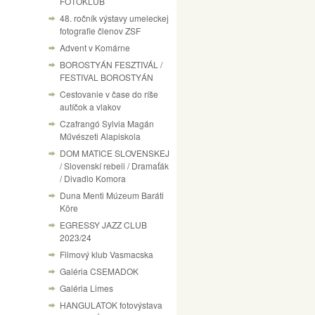
FOTÓKLUB
48. ročník výstavy umeleckej
fotografie členov ZSF
Advent v Komárne
BOROSTYÁN FESZTIVÁL /
FESTIVAL BOROSTYÁN
Cestovanie v čase do ríše
autíčok a vlakov
Czafrangó Sylvia Magán
Művészeti Alapiskola
DOM MATICE SLOVENSKEJ
/ Slovenskí rebeli / Dramaťák
/ Divadlo Komora
Duna Menti Múzeum Baráti
Köre
EGRESSY JAZZ CLUB
2023/24
Filmový klub Vasmacska
Galéria CSEMADOK
Galéria Limes
HANGULATOK fotovýstava