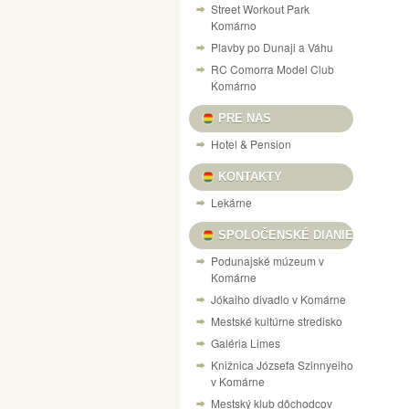
Street Workout Park
Komárno
Plavby po Dunaji a Váhu
RC Comorra Model Club
Komárno
PRE NAS
Hotel & Pension
KONTAKTY
Lekárne
SPOLOČENSKÉ DIANIE
Podunajské múzeum v
Komárne
Jókaiho divadlo v Komárne
Mestské kultúrne stredisko
Galéria Limes
Knižnica Józsefa Szinnyeiho
v Komárne
Mestský klub dôchodcov