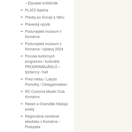
– Éjszakai erődtúrák
PLATZ Galéria
Plavby po Dunaji a Váhu
Plavecký výcvik
Podunajské múzeum v
Komárne
Podunajské múzeum v
Komárne / výstavy 2024
Ponuka kultúrnych
programov / kulturális
PROGRAMAJÁNLÓ –
týždenný / heti
Pred métou / László
Pomothy / Célegyenesben
RC Comorra Model Club
Komárno
Rebeli a Dramaťák hľadajú
posily
Regionálne osvetové
stredisko v Komárne –
Podujatia