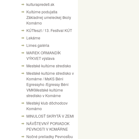
kulturapredeti.sk
Kultúrne podujatia
Základnej umeleckej školy
Komárno
KÚTfeszt / 13. Festival KÚT
Lekárne
Limes galéria
MAREK ORMANDÍK
VÝKVET výstava
Mestské kultúrne stredisko
Mestské kultúrne stredisko v
Komárne / MsKS Béni
Egressyho /Egressy Béni
VMKMestské kultúrne
stredisko v Komárne
Mestský klub dôchodcov
Komárno
MINULOSŤ SKRYTÁ V ZEMI
NÁVŠTEVNÝ PORIADOK
PEVNOSTI V KOMÁRNE
Nočné preliadky Pevnosťou