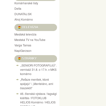
Komárňanské listy
Delta
DUNATAJ.SK
Ahoj Komárno
TELEVÍZIA
Mestská televízia
Mestská TV na YouTube
Varga Tamas
NapiGerzson
STRÁNKY
,,SENIORI FOTOGRAFUJÚ“.
vernisáž 31.8. o 17.h. v MKS
komárno
„Reťaze mentiek, ktoré
spájajú“ / „Mentelánc, ami
összeköt”
46. členská výstava / tagsági
kiálítás / FOTOKLUB
HELIOS Komárno / HELIOS