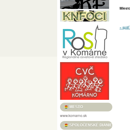
PRED MÉTOU / LÁSZLÓ POMOTHY / CÉLE
Miesto
FILMOVÝ KLUB VASMACSKA
USMIEVAVÉ VLČIE MAKY, VOŇAVÉ TULIPÁ
« späť 
„REŤAZE MENTIEK, KTORÉ SPÁJAJÚ“ / „
HRADNÉ TRHOVISKO
BOROSTYÁN FESZ
KULTÚRA PRE DETI
HELIOS FOTOKLU
KOMÁRŇANSKÉ DNI – KOMÁROMI NAPOK 
DUNA MENTI MÚZEUM BARÁTI KÖRE
C
VERNISÁŽ VÝSTAVY ALFOLDI RÓBERT „A
NOČNÉ PRELIADKY PEVNOSŤOU – ÉJSZA
MESTSKÉ KULTÚRNE STREDISKO
KULT
KOMÁRŇANSKÉ ORGANOVÉ KONCERTY /
MESTO
GALÉRIA LIMES
KNIŽNICA JÓZSEFA S
www.komarno.sk
PODUNAJSKÉ MÚZEUM V KOMÁRNE
PL
SPOLOČENSKÉ DIANIE
II. RAJZPÁLYÁZAT A SZLOVÁKIAI MAGYA