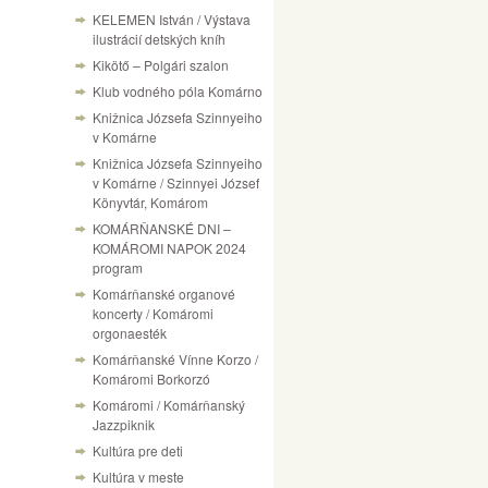
KELEMEN István / Výstava
ilustrácií detských kníh
Kikötő – Polgári szalon
Klub vodného póla Komárno
Knižnica Józsefa Szinnyeiho
v Komárne
Knižnica Józsefa Szinnyeiho
v Komárne / Szinnyei József
Könyvtár, Komárom
KOMÁRŇANSKÉ DNI –
KOMÁROMI NAPOK 2024
program
Komárňanské organové
koncerty / Komáromi
orgonaesték
Komárňanské Vínne Korzo /
Komáromi Borkorzó
Komáromi / Komárňanský
Jazzpiknik
Kultúra pre deti
Kultúra v meste