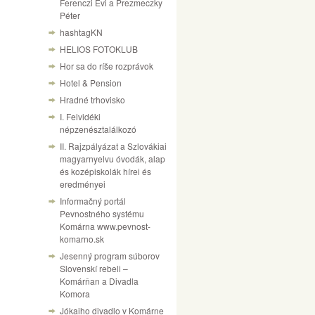
Ferenczi Évi a Prezmeczky
Péter
hashtagKN
HELIOS FOTOKLUB
Hor sa do ríše rozprávok
Hotel & Pension
Hradné trhovisko
I. Felvidéki
népzenésztalálkozó
II. Rajzpályázat a Szlovákiai
magyarnyelvu óvodák, alap
és kozépiskolák hírei és
eredményei
Informačný portál
Pevnostného systému
Komárna www.pevnost-
komarno.sk
Jesenný program súborov
Slovenskí rebeli –
Komárňan a Divadla
Komora
Jókaiho divadlo v Komárne