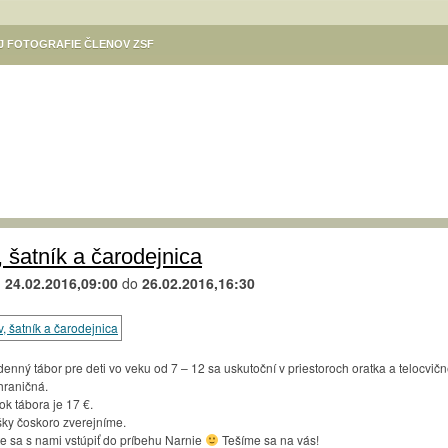
EJ FOTOGRAFIE ČLENOV ZSF
ÓDÁSOK
KULTÚRA V MESTE
VÝSTAVA DANUTY SZILÁRDOVEJ
Ý PROGRAM SÚBOROV SLOVENSKÍ REBELI – KOMÁRŇAN A DIVADLA KOMORA
NE / SZINNYEI JÓZSEF KÖNYVTÁR, KOMÁROM
GALÉRIA CSEMADOK
NE / MSKS BÉNI EGRESSYHO /EGRESSY BÉNI VMKMESTSKÉ KULTÚRNE
Ý VÝCVIK
KULTÚRNE PODUJATIA ZÁKLADNEJ UMELECKEJ ŠKOLY KOMÁRNO
TIVAL KÚT
TURISTICKÁ MAPA KOMÁRNA
KIKÖTŐ – POLGÁRI SZALON
, šatník a čarodejnica
KOMÁRŇANSKÉ VÍNNE KORZO / KOMÁROMI BORKORZÓ
d
24.02.2016,09:00
do
26.02.2016,16:30
M
,,SENIORI FOTOGRAFUJÚ“. VERNISÁŽ 31.8. O 17.H. V MKS KOMÁRNO
LA KOMÁRNO
REGIONÁLNE OSVETOVÉ STREDISKO V KOMÁRNE – PODUJATIA
ÁS / FOTOKLUB HELIOS KOMÁRNO / HELIOS FOTÓKLUB
denný tábor pre deti vo veku od 7 – 12 sa uskutoční v priestoroch oratka a telocvič
raničná.
RÉV – A MAGYAR KULTÚRA HÁZA / RÉV KLUB
PLATZ GALÉRIA
ok tábora je 17 €.
šky čoskoro zverejníme.
AVY 2024
KELEMEN ISTVÁN / VÝSTAVA ILUSTRÁCIÍ DETSKÝCH KNÍH
e sa s nami vstúpiť do príbehu Narnie
Tešíme sa na vás!