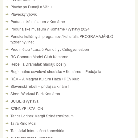
Plavby po Dunaji a Váhu
Plavecký výcvik
Podunajské múzeum v Komárne
Podunajské múzeum v Komárne / výstavy 2024
Ponuka kultúrnych programov / kulturális PROGRAMAJÁNLÓ –
týždenný / heti
Pred métou / László Pomothy / Célegyenesben
RC Comorra Model Club Komárno
Rebeli a Dramaťák hľadajú posily
Regionálne osvetové stredisko v Komárne – Podujatia
RÉV – A Magyar Kultúra Háza / RÉV klub
Slovenskí rebeli – pridaj sa k nám !
Street Workout Park Komárno
SUISEKI výstava
SZINNYEI SZALON
Tarics Lorincz Margit Szinészmúzeum
Tatra Kino Mozi
Turistická informačná kancelária
Turistická mapa Komárna