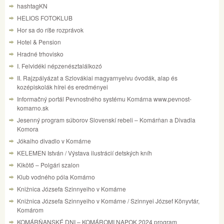
hashtagKN
HELIOS FOTOKLUB
Hor sa do ríše rozprávok
Hotel & Pension
Hradné trhovisko
I. Felvidéki népzenésztalálkozó
II. Rajzpályázat a Szlovákiai magyarnyelvu óvodák, alap és
kozépiskolák hírei és eredményei
Informačný portál Pevnostného systému Komárna www.pevnost-
komarno.sk
Jesenný program súborov Slovenskí rebeli – Komárňan a Divadla
Komora
Jókaiho divadlo v Komárne
KELEMEN István / Výstava ilustrácií detských kníh
Kikötő – Polgári szalon
Klub vodného póla Komárno
Knižnica Józsefa Szinnyeiho v Komárne
Knižnica Józsefa Szinnyeiho v Komárne / Szinnyei József Könyvtár,
Komárom
KOMÁRŇANSKÉ DNI – KOMÁROMI NAPOK 2024 program