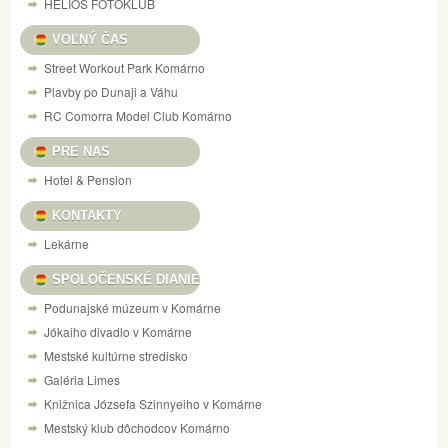
HELIOS FOTOKLUB
VOĽNÝ ČAS
Street Workout Park Komárno
Plavby po Dunaji a Váhu
RC Comorra Model Club Komárno
PRE NAS
Hotel & Pension
KONTAKTY
Lekárne
SPOLOČENSKÉ DIANIE
Podunajské múzeum v Komárne
Jókaiho divadlo v Komárne
Mestské kultúrne stredisko
Galéria Limes
Knižnica Józsefa Szinnyeiho v Komárne
Mestský klub dôchodcov Komárno