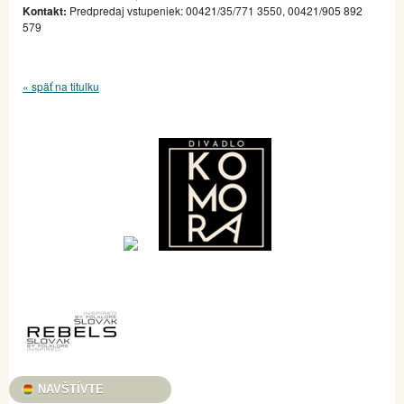
Kontakt:
Predpredaj vstupeniek: 00421/35/771 3550, 00421/905 892
579
« späť na titulku
NAVŠTÍVTE