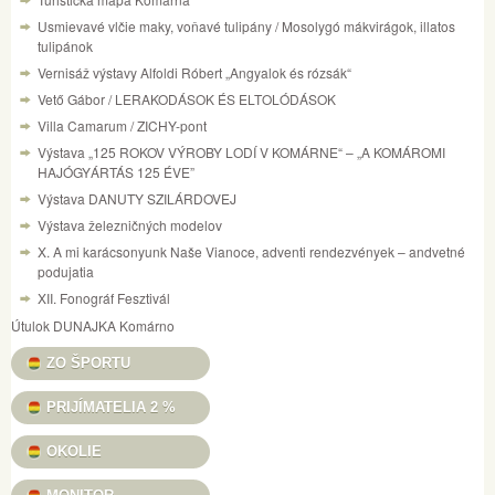
Usmievavé vlčie maky, voňavé tulipány / Mosolygó mákvirágok, illatos
tulipánok
Vernisáž výstavy Alfoldi Róbert „Angyalok és rózsák“
Vető Gábor / LERAKODÁSOK ÉS ELTOLÓDÁSOK
Villa Camarum / ZICHY-pont
Výstava „125 ROKOV VÝROBY LODÍ V KOMÁRNE“ – „A KOMÁROMI
HAJÓGYÁRTÁS 125 ÉVE”
Výstava DANUTY SZILÁRDOVEJ
Výstava železničných modelov
X. A mi karácsonyunk Naše Vianoce, adventi rendezvények – andvetné
podujatia
XII. Fonográf Fesztivál
Útulok DUNAJKA Komárno
ZO ŠPORTU
PRIJÍMATELIA 2 %
OKOLIE