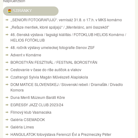
NapiGerzson
STRÁNKY
,,SENIORI FOTOGRAFUJÚ“. vernisáž 31.8. o 17.h. v MKS komárno
„Reťaze mentiek, ktoré spájajú“ / „Mentelánc, ami összeköt”
46. členská výstava / tagsági kiálítás / FOTOKLUB HELIOS Komárno /
HELIOS FOTÓKLUB
48. ročník výstavy umeleckej fotografie členov ZSF
Advent v Komárne
BOROSTYÁN FESZTIVÁL / FESTIVAL BOROSTYÁN
Cestovanie v čase do ríše autíčok a vlakov
Czafrangó Sylvia Magán Művészeti Alapiskola
DOM MATICE SLOVENSKEJ / Slovenskí rebeli / Dramaťák / Divadlo
Komora
Duna Menti Múzeum Baráti Köre
EGRESSY JAZZ CLUB 2023/24
Filmový klub Vasmacska
Galéria CSEMADOK
Galéria Limes
HANGULATOK fotovýstava Ferenczi Évi a Prezmeczky Péter