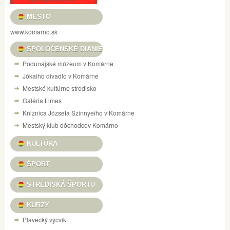
MESTO
www.komarno.sk
SPOLOČENSKÉ DIANIE
Podunajské múzeum v Komárne
Jókaiho divadlo v Komárne
Mestské kultúrne stredisko
Galéria Limes
Knižnica Józsefa Szinnyeiho v Komárne
Mestský klub dôchodcov Komárno
KULTÚRA
ŠPORT
STREDISKÁ ŠPORTU
KURZY
Plavecký výcvik