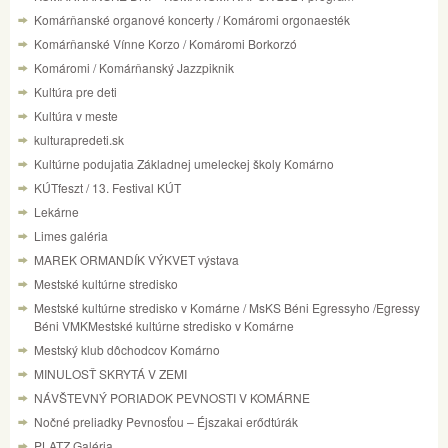
Komárňanské organové koncerty / Komáromi orgonaesték
Komárňanské Vínne Korzo / Komáromi Borkorzó
Komáromi / Komárňanský Jazzpiknik
Kultúra pre deti
Kultúra v meste
kulturapredeti.sk
Kultúrne podujatia Základnej umeleckej školy Komárno
KÚTfeszt / 13. Festival KÚT
Lekárne
Limes galéria
MAREK ORMANDÍK VÝKVET výstava
Mestské kultúrne stredisko
Mestské kultúrne stredisko v Komárne / MsKS Béni Egressyho /Egressy
Béni VMKMestské kultúrne stredisko v Komárne
Mestský klub dôchodcov Komárno
MINULOSŤ SKRYTÁ V ZEMI
NÁVŠTEVNÝ PORIADOK PEVNOSTI V KOMÁRNE
Nočné preliadky Pevnosťou – Éjszakai erődtúrák
PLATZ Galéria