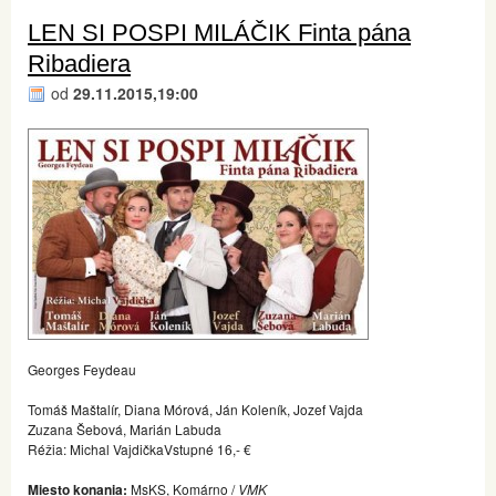
LEN SI POSPI MILÁČIK Finta pána
Ribadiera
od
29.11.2015,19:00
Georges Feydeau
Tomáš Maštalír, Diana Mórová, Ján Koleník, Jozef Vajda
Zuzana Šebová, Marián Labuda
Réžia: Michal Vajdička
Vstupné 16,- €
Miesto konania:
MsKS, Komárno /
VMK