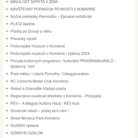
MINULOSŤ SKRYTÁ V ZEMI
NÁVŠTEVNÝ PORIADOK PEVNOSTI V KOMÁRNE
Nočné preliadky Pevnosťou – Éjszakai erődtúrák
PLATZ Galéria
Plavby po Dunaji a Váhu
Plavecký výcvik
Podunajské múzeum v Komárne
Podunajské múzeum v Komárne / výstavy 2024
Ponuka kultúrnych programov / kulturális PROGRAMAJÁNLÓ –
týždenný / heti
Pred métou / László Pomothy / Célegyenesben
RC Comorra Model Club Komárno
Rebeli a Dramaťák hľadajú posily
Regionálne osvetové stredisko v Komárne – Podujatia
RÉV – A Magyar Kultúra Háza / RÉV klub
Slovenskí rebeli – pridaj sa k nám !
Street Workout Park Komárno
SUISEKI výstava
SZINNYEI SZALON