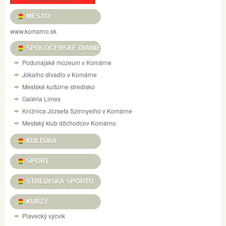
MESTO
www.komarno.sk
SPOLOČENSKÉ DIANIE
Podunajské múzeum v Komárne
Jókaiho divadlo v Komárne
Mestské kultúrne stredisko
Galéria Limes
Knižnica Józsefa Szinnyeiho v Komárne
Mestský klub dôchodcov Komárno
KULTÚRA
ŠPORT
STREDISKÁ ŠPORTU
KURZY
Plavecký výcvik