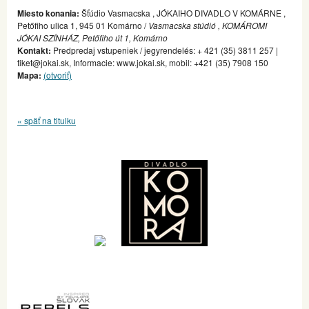
Miesto konania:
Šťúdio Vasmacska , JÓKAIHO DIVADLO V KOMÁRNE ,
Petőfiho ulica 1, 945 01 Komárno /
Vasmacska stúdió , KOMÁROMI
JÓKAI SZÍNHÁZ, Petőfiho út 1, Komárno
Kontakt:
Predpredaj vstupeniek / jegyrendelés: + 421 (35) 3811 257 |
tiket@jokai.sk, Informacie: www.jokai.sk, mobil: +421 (35) 7908 150
Mapa:
(otvoriť)
« späť na titulku