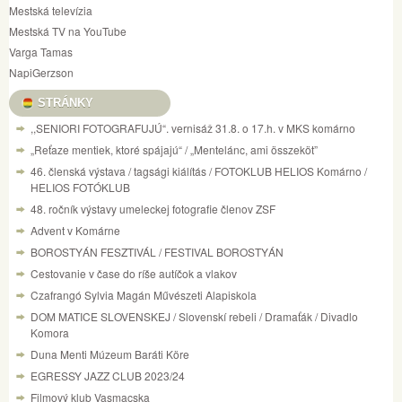
Mestská televízia
Mestská TV na YouTube
Varga Tamas
NapiGerzson
STRÁNKY
,,SENIORI FOTOGRAFUJÚ“. vernisáž 31.8. o 17.h. v MKS komárno
„Reťaze mentiek, ktoré spájajú“ / „Mentelánc, ami összeköt”
46. členská výstava / tagsági kiálítás / FOTOKLUB HELIOS Komárno /
HELIOS FOTÓKLUB
48. ročník výstavy umeleckej fotografie členov ZSF
Advent v Komárne
BOROSTYÁN FESZTIVÁL / FESTIVAL BOROSTYÁN
Cestovanie v čase do ríše autíčok a vlakov
Czafrangó Sylvia Magán Művészeti Alapiskola
DOM MATICE SLOVENSKEJ / Slovenskí rebeli / Dramaťák / Divadlo
Komora
Duna Menti Múzeum Baráti Köre
EGRESSY JAZZ CLUB 2023/24
Filmový klub Vasmacska