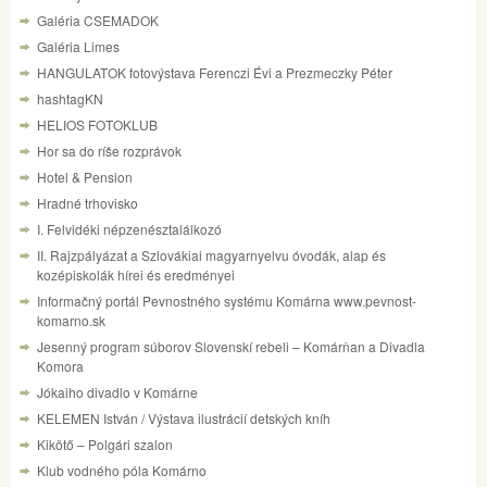
Galéria CSEMADOK
Galéria Limes
HANGULATOK fotovýstava Ferenczi Évi a Prezmeczky Péter
hashtagKN
HELIOS FOTOKLUB
Hor sa do ríše rozprávok
Hotel & Pension
Hradné trhovisko
I. Felvidéki népzenésztalálkozó
II. Rajzpályázat a Szlovákiai magyarnyelvu óvodák, alap és
kozépiskolák hírei és eredményei
Informačný portál Pevnostného systému Komárna www.pevnost-
komarno.sk
Jesenný program súborov Slovenskí rebeli – Komárňan a Divadla
Komora
Jókaiho divadlo v Komárne
KELEMEN István / Výstava ilustrácií detských kníh
Kikötő – Polgári szalon
Klub vodného póla Komárno