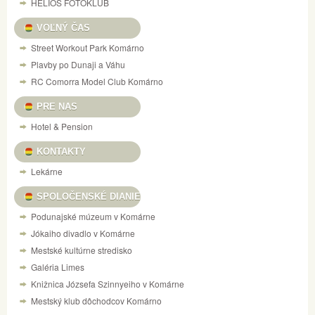
HELIOS FOTOKLUB
VOĽNÝ ČAS
Street Workout Park Komárno
Plavby po Dunaji a Váhu
RC Comorra Model Club Komárno
PRE NAS
Hotel & Pension
KONTAKTY
Lekárne
SPOLOČENSKÉ DIANIE
Podunajské múzeum v Komárne
Jókaiho divadlo v Komárne
Mestské kultúrne stredisko
Galéria Limes
Knižnica Józsefa Szinnyeiho v Komárne
Mestský klub dôchodcov Komárno