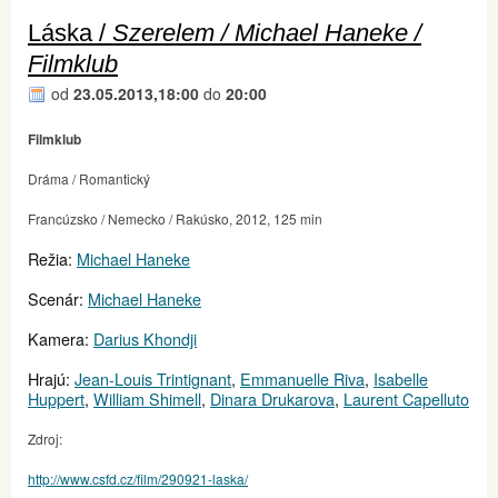
Láska /
Szerelem / Michael Haneke /
Filmklub
od
23.05.2013,18:00
do
20:00
Filmklub
Dráma / Romantický
Francúzsko / Nemecko / Rakúsko, 2012, 125 min
Režia:
Michael Haneke
Scenár:
Michael Haneke
Kamera:
Darius Khondji
Hrajú:
Jean-Louis Trintignant
,
Emmanuelle Riva
,
Isabelle
Huppert
,
William Shimell
,
Dinara Drukarova
,
Laurent Capelluto
Zdroj:
http://www.csfd.cz/film/290921-laska/