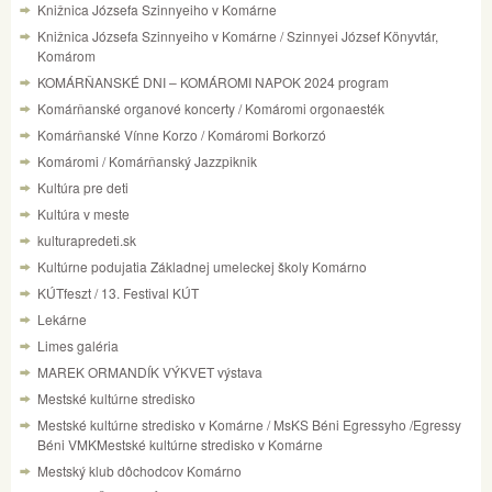
Knižnica Józsefa Szinnyeiho v Komárne
Knižnica Józsefa Szinnyeiho v Komárne / Szinnyei József Könyvtár,
Komárom
KOMÁRŇANSKÉ DNI – KOMÁROMI NAPOK 2024 program
Komárňanské organové koncerty / Komáromi orgonaesték
Komárňanské Vínne Korzo / Komáromi Borkorzó
Komáromi / Komárňanský Jazzpiknik
Kultúra pre deti
Kultúra v meste
kulturapredeti.sk
Kultúrne podujatia Základnej umeleckej školy Komárno
KÚTfeszt / 13. Festival KÚT
Lekárne
Limes galéria
MAREK ORMANDÍK VÝKVET výstava
Mestské kultúrne stredisko
Mestské kultúrne stredisko v Komárne / MsKS Béni Egressyho /Egressy
Béni VMKMestské kultúrne stredisko v Komárne
Mestský klub dôchodcov Komárno