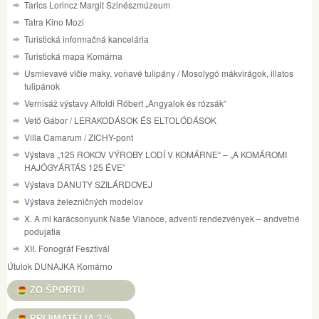
Tarics Lorincz Margit Szinészmúzeum
Tatra Kino Mozi
Turistická informačná kancelária
Turistická mapa Komárna
Usmievavé vlčie maky, voňavé tulipány / Mosolygó mákvirágok, illatos
tulipánok
Vernisáž výstavy Alfoldi Róbert „Angyalok és rózsák“
Vető Gábor / LERAKODÁSOK ÉS ELTOLÓDÁSOK
Villa Camarum / ZICHY-pont
Výstava „125 ROKOV VÝROBY LODÍ V KOMÁRNE“ – „A KOMÁROMI
HAJÓGYÁRTÁS 125 ÉVE”
Výstava DANUTY SZILÁRDOVEJ
Výstava železničných modelov
X. A mi karácsonyunk Naše Vianoce, adventi rendezvények – andvetné
podujatia
XII. Fonográf Fesztivál
Útulok DUNAJKA Komárno
ZO ŠPORTU
PRIJÍMATELIA 2 %