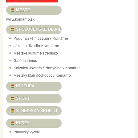
MESTO
www.komarno.sk
SPOLOČENSKÉ DIANIE
Podunajské múzeum v Komárne
Jókaiho divadlo v Komárne
Mestské kultúrne stredisko
Galéria Limes
Knižnica Józsefa Szinnyeiho v Komárne
Mestský klub dôchodcov Komárno
KULTÚRA
ŠPORT
STREDISKÁ ŠPORTU
KURZY
Plavecký výcvik