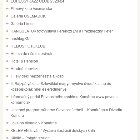
EGRESSY JAZZ CLUB 2023/24
Filmový klub Vasmacska
Galéria CSEMADOK
Galéria Limes
HANGULATOK fotovýstava Ferenczi Évi a Prezmeczky Péter
hashtagKN
HELIOS FOTOKLUB
Hor sa do ríše rozprávok
Hotel & Pension
Hradné trhovisko
I. Felvidéki népzenésztalálkozó
II. Rajzpályázat a Szlovákiai magyarnyelvu óvodák, alap és
kozépiskolák hírei és eredményei
Informačný portál Pevnostného systému Komárna www.pevnost-
komarno.sk
Jesenný program súborov Slovenskí rebeli – Komárňan a Divadla
Komora
Jókaiho divadlo v Komárne
KELEMEN István / Výstava ilustrácií detských kníh
Kikötő – Polgári szalon