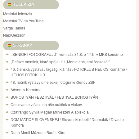
TELEVÍZIA
Mestská televízia
Mestská TV na YouTube
Varga Tamas
NapiGerzson
STRÁNKY
,,SENIORI FOTOGRAFUJÚ“. vernisáž 31.8. o 17.h. v MKS komárno
„Reťaze mentiek, ktoré spájajú“ / „Mentelánc, ami összeköt”
46. členská výstava / tagsági kiálítás / FOTOKLUB HELIOS Komárno /
HELIOS FOTÓKLUB
48. ročník výstavy umeleckej fotografie členov ZSF
Advent v Komárne
BOROSTYÁN FESZTIVÁL / FESTIVAL BOROSTYÁN
Cestovanie v čase do ríše autíčok a vlakov
Czafrangó Sylvia Magán Művészeti Alapiskola
DOM MATICE SLOVENSKEJ / Slovenskí rebeli / Dramaťák / Divadlo
Komora
Duna Menti Múzeum Baráti Köre