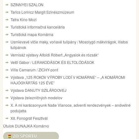
SZINNYEI SZALON
Tarics Lorincz Margit Szinészmúzeum
Tatra Kino Mozi
Turistická informačná kancelária
Turistická mapa Komárna
Usmievavé vlčie maky, voňavé tulipány / Mosolygó mákvirágok, illatos
tulipánok
Vernisáž výstavy Alfoldi Róbert „Angyalok és rózsák“
Vető Gábor / LERAKODÁSOK ÉS ELTOLÓDÁSOK
Villa Camarum / ZICHY-pont
Výstava „125 ROKOV VÝROBY LODÍ V KOMÁRNE“ – „A KOMÁROMI
HAJÓGYÁRTÁS 125 ÉVE”
Výstava DANUTY SZILÁRDOVEJ
Výstava železničných modelov
X. A mi karácsonyunk Naše Vianoce, adventi rendezvények – andvetné
podujatia
XII. Fonográf Fesztivál
Útulok DUNAJKA Komárno
ZO ŠPORTU