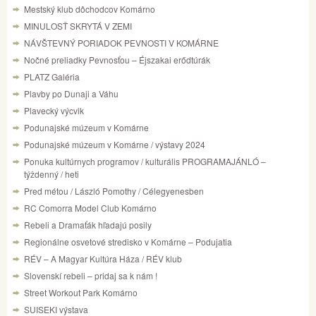
Mestský klub dôchodcov Komárno
MINULOSŤ SKRYTÁ V ZEMI
NÁVŠTEVNÝ PORIADOK PEVNOSTI V KOMÁRNE
Nočné preliadky Pevnosťou – Éjszakai erődtúrák
PLATZ Galéria
Plavby po Dunaji a Váhu
Plavecký výcvik
Podunajské múzeum v Komárne
Podunajské múzeum v Komárne / výstavy 2024
Ponuka kultúrnych programov / kulturális PROGRAMAJÁNLÓ –
týždenný / heti
Pred métou / László Pomothy / Célegyenesben
RC Comorra Model Club Komárno
Rebeli a Dramaťák hľadajú posily
Regionálne osvetové stredisko v Komárne – Podujatia
RÉV – A Magyar Kultúra Háza / RÉV klub
Slovenskí rebeli – pridaj sa k nám !
Street Workout Park Komárno
SUISEKI výstava