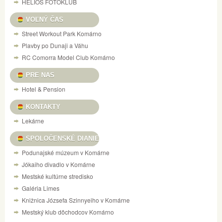
HELIOS FOTOKLUB
VOĽNÝ ČAS
Street Workout Park Komárno
Plavby po Dunaji a Váhu
RC Comorra Model Club Komárno
PRE NAS
Hotel & Pension
KONTAKTY
Lekárne
SPOLOČENSKÉ DIANIE
Podunajské múzeum v Komárne
Jókaiho divadlo v Komárne
Mestské kultúrne stredisko
Galéria Limes
Knižnica Józsefa Szinnyeiho v Komárne
Mestský klub dôchodcov Komárno