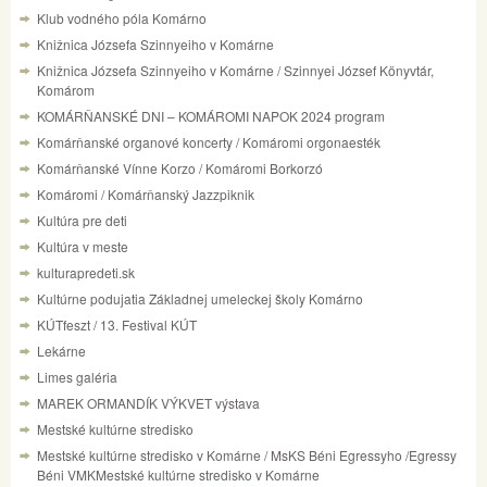
Klub vodného póla Komárno
Knižnica Józsefa Szinnyeiho v Komárne
Knižnica Józsefa Szinnyeiho v Komárne / Szinnyei József Könyvtár,
Komárom
KOMÁRŇANSKÉ DNI – KOMÁROMI NAPOK 2024 program
Komárňanské organové koncerty / Komáromi orgonaesték
Komárňanské Vínne Korzo / Komáromi Borkorzó
Komáromi / Komárňanský Jazzpiknik
Kultúra pre deti
Kultúra v meste
kulturapredeti.sk
Kultúrne podujatia Základnej umeleckej školy Komárno
KÚTfeszt / 13. Festival KÚT
Lekárne
Limes galéria
MAREK ORMANDÍK VÝKVET výstava
Mestské kultúrne stredisko
Mestské kultúrne stredisko v Komárne / MsKS Béni Egressyho /Egressy
Béni VMKMestské kultúrne stredisko v Komárne