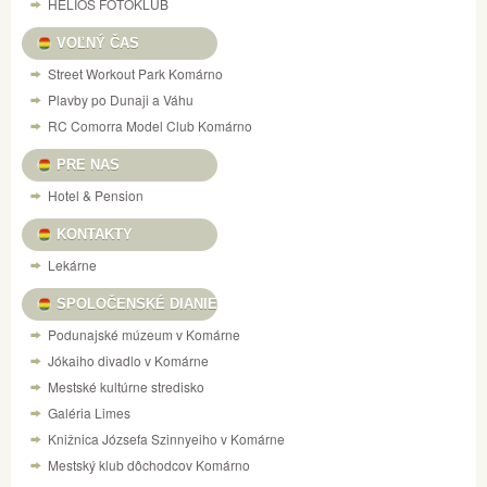
HELIOS FOTOKLUB
VOĽNÝ ČAS
Street Workout Park Komárno
Plavby po Dunaji a Váhu
RC Comorra Model Club Komárno
PRE NAS
Hotel & Pension
KONTAKTY
Lekárne
SPOLOČENSKÉ DIANIE
Podunajské múzeum v Komárne
Jókaiho divadlo v Komárne
Mestské kultúrne stredisko
Galéria Limes
Knižnica Józsefa Szinnyeiho v Komárne
Mestský klub dôchodcov Komárno