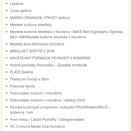
Lekárne
Limes galéria
MAREK ORMANDÍK VÝKVET výstava
Mestské kultúrne stredisko
Mestské kultúrne stredisko v Komárne / MsKS Béni Egressyho /Egressy
Béni VMKMestské kultúrne stredisko v Komárne
Mestský klub dôchodcov Komárno
MINULOSŤ SKRYTÁ V ZEMI
NÁVŠTEVNÝ PORIADOK PEVNOSTI V KOMÁRNE
Nočné preliadky Pevnosťou – Éjszakai erődtúrák
PLATZ Galéria
Plavby po Dunaji a Váhu
Plavecký výcvik
Podunajské múzeum v Komárne
Podunajské múzeum v Komárne / výstavy 2024
Ponuka kultúrnych programov / kulturális PROGRAMAJÁNLÓ –
týždenný / heti
Pred métou / László Pomothy / Célegyenesben
RC Comorra Model Club Komárno