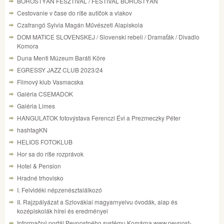
BOROSTYÁN FESZTIVÁL / FESTIVAL BOROSTYÁN
Cestovanie v čase do ríše autíčok a vlakov
Czafrangó Sylvia Magán Művészeti Alapiskola
DOM MATICE SLOVENSKEJ / Slovenskí rebeli / Dramaťák / Divadlo
Komora
Duna Menti Múzeum Baráti Köre
EGRESSY JAZZ CLUB 2023/24
Filmový klub Vasmacska
Galéria CSEMADOK
Galéria Limes
HANGULATOK fotovýstava Ferenczi Évi a Prezmeczky Péter
hashtagKN
HELIOS FOTOKLUB
Hor sa do ríše rozprávok
Hotel & Pension
Hradné trhovisko
I. Felvidéki népzenésztalálkozó
II. Rajzpályázat a Szlovákiai magyarnyelvu óvodák, alap és
kozépiskolák hírei és eredményei
Informačný portál Pevnostného systému Komárna www.pevnost-