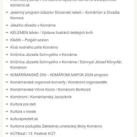
komarno.sk
Jesenný program súborov Slovenskí rebeli – Komárňan a Divadla
Komora
Jókaiho divadlo v Komárne
KELEMEN István / Výstava ilustrácií detských kníh
Kikötő – Polgári szalon
Klub vodného póla Komárno
Knižnica Józsefa Szinnyeiho v Komárne
Knižnica Józsefa Szinnyeiho v Komárne / Szinnyei József Könyvtár,
Komárom
KOMÁRŇANSKÉ DNI – KOMÁROMI NAPOK 2024 program
Komárňanské organové koncerty / Komáromi orgonaesték
Komárňanské Vínne Korzo / Komáromi Borkorzó
Komáromi / Komárňanský Jazzpiknik
Kultúra pre deti
Kultúra v meste
kulturapredeti.sk
Kultúrne podujatia Základnej umeleckej školy Komárno
KÚTfeszt / 13. Festival KÚT