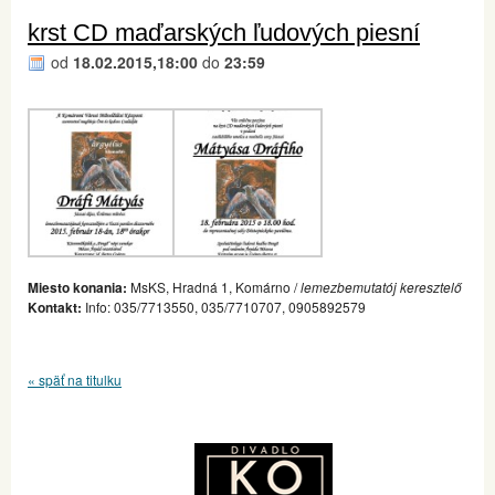
krst CD maďarských ľudových piesní
od
18.02.2015,18:00
do
23:59
Miesto konania:
MsKS, Hradná 1, Komárno /
lemezbemutatój keresztelő
Kontakt:
Info: 035/7713550, 035/7710707, 0905892579
« späť na titulku