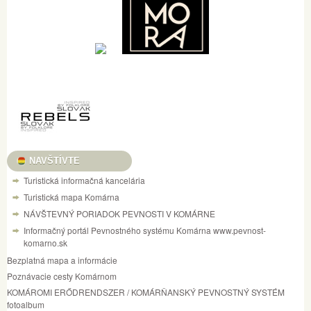
NAVŠTÍVTE
Turistická informačná kancelária
Turistická mapa Komárna
NÁVŠTEVNÝ PORIADOK PEVNOSTI V KOMÁRNE
Informačný portál Pevnostného systému Komárna www.pevnost-
komarno.sk
Bezplatná mapa a informácie
Poznávacie cesty Komárnom
KOMÁROMI ERŐDRENDSZER / KOMÁRŇANSKÝ PEVNOSTNÝ SYSTÉM
fotoalbum