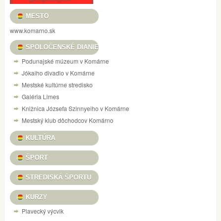
MESTO
www.komarno.sk
SPOLOČENSKÉ DIANIE
Podunajské múzeum v Komárne
Jókaiho divadlo v Komárne
Mestské kultúrne stredisko
Galéria Limes
Knižnica Józsefa Szinnyeiho v Komárne
Mestský klub dôchodcov Komárno
KULTÚRA
ŠPORT
STREDISKÁ ŠPORTU
KURZY
Plavecký výcvik