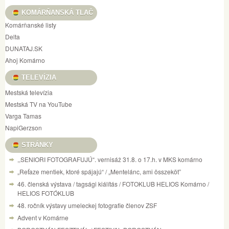
KOMÁRŇANSKÁ TLAČ
Komárňanské listy
Delta
DUNATAJ.SK
Ahoj Komárno
TELEVÍZIA
Mestská televízia
Mestská TV na YouTube
Varga Tamas
NapiGerzson
STRÁNKY
,,SENIORI FOTOGRAFUJÚ“. vernisáž 31.8. o 17.h. v MKS komárno
„Reťaze mentiek, ktoré spájajú“ / „Mentelánc, ami összeköt”
46. členská výstava / tagsági kiálítás / FOTOKLUB HELIOS Komárno /
HELIOS FOTÓKLUB
48. ročník výstavy umeleckej fotografie členov ZSF
Advent v Komárne