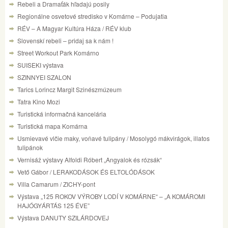
Rebeli a Dramaťák hľadajú posily
Regionálne osvetové stredisko v Komárne – Podujatia
RÉV – A Magyar Kultúra Háza / RÉV klub
Slovenskí rebeli – pridaj sa k nám !
Street Workout Park Komárno
SUISEKI výstava
SZINNYEI SZALON
Tarics Lorincz Margit Szinészmúzeum
Tatra Kino Mozi
Turistická informačná kancelária
Turistická mapa Komárna
Usmievavé vlčie maky, voňavé tulipány / Mosolygó mákvirágok, illatos
tulipánok
Vernisáž výstavy Alfoldi Róbert „Angyalok és rózsák“
Vető Gábor / LERAKODÁSOK ÉS ELTOLÓDÁSOK
Villa Camarum / ZICHY-pont
Výstava „125 ROKOV VÝROBY LODÍ V KOMÁRNE“ – „A KOMÁROMI
HAJÓGYÁRTÁS 125 ÉVE”
Výstava DANUTY SZILÁRDOVEJ