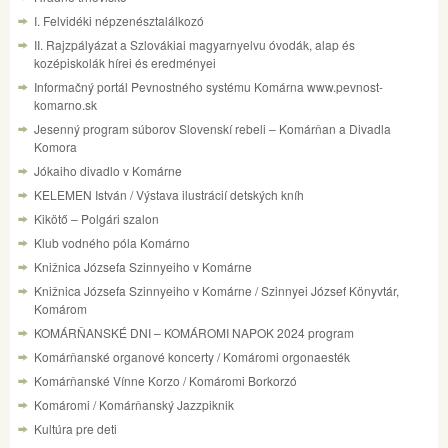
I. Felvidéki népzenésztalálkozó
II. Rajzpályázat a Szlovákiai magyarnyelvu óvodák, alap és
kozépiskolák hírei és eredményei
Informačný portál Pevnostného systému Komárna www.pevnost-
komarno.sk
Jesenný program súborov Slovenskí rebeli – Komárňan a Divadla
Komora
Jókaiho divadlo v Komárne
KELEMEN István / Výstava ilustrácií detských kníh
Kikötő – Polgári szalon
Klub vodného póla Komárno
Knižnica Józsefa Szinnyeiho v Komárne
Knižnica Józsefa Szinnyeiho v Komárne / Szinnyei József Könyvtár,
Komárom
KOMÁRŇANSKÉ DNI – KOMÁROMI NAPOK 2024 program
Komárňanské organové koncerty / Komáromi orgonaesték
Komárňanské Vínne Korzo / Komáromi Borkorzó
Komáromi / Komárňanský Jazzpiknik
Kultúra pre deti