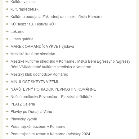
Kultúra v meste
kulturapredeti.sk
Kultúrne podujatia Základnej umeleckej školy Komárno
KÚTfeszt / 13. Festival KÚT
Lekárne
Limes galéria
MAREK ORMANDÍK VÝKVET výstava
Mestské kultúrne stredisko
Mestské kultúrne stredisko v Komárne / MsKS Béni Egressyho /Egressy
Béni VMKMestské kultúrne stredisko v Komárne
Mestský klub dôchodcov Komárno
MINULOSŤ SKRYTÁ V ZEMI
NÁVŠTEVNÝ PORIADOK PEVNOSTI V KOMÁRNE
Nočné preliadky Pevnosťou – Éjszakai erődtúrák
PLATZ Galéria
Plavby po Dunaji a Váhu
Plavecký výcvik
Podunajské múzeum v Komárne
Podunajské múzeum v Komárne / výstavy 2024