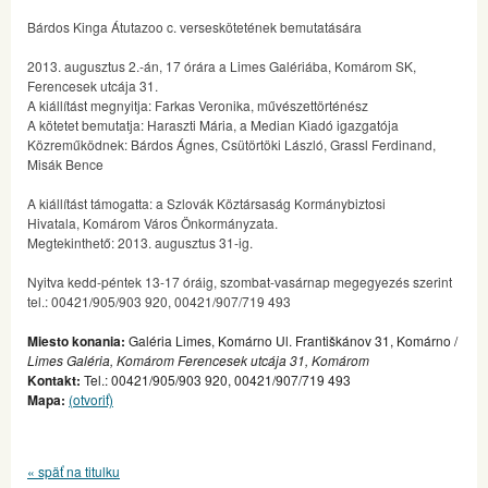
Bárdos Kinga Átutazoo c. verseskötetének bemutatására
2013. augusztus 2.-án, 17 órára a Limes Galériába, Komárom SK,
Ferencesek utcája 31.
A kiállítást megnyitja: Farkas Veronika, művészettörténész
A kötetet bemutatja: Haraszti Mária, a Median Kiadó igazgatója
Közreműködnek: Bárdos Ágnes, Csütörtöki László, Grassl Ferdinand,
Misák Bence
A kiállítást támogatta: a Szlovák Köztársaság Kormánybiztosi
Hivatala, Komárom Város Önkormányzata.
Megtekinthető: 2013. augusztus 31-ig.
Nyitva kedd-péntek 13-17 óráig, szombat-vasárnap megegyezés szerint
tel.: 00421/905/903 920, 00421/907/719 493
Miesto konania:
Galéria Limes, Komárno Ul. Františkánov 31, Komárno /
Limes Galéria, Komárom Ferencesek utcája 31, Komárom
Kontakt:
Tel.: 00421/905/903 920, 00421/907/719 493
Mapa:
(otvoriť)
« späť na titulku