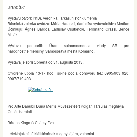
„Tranziťák“
Výstavu otvorí: PhDr. Veronika Farkas, historik umenia
Básnickú zbierku uvádza: Mária Haraszti, riaditeľka vydavateľstva Median
Účinkujú: Ágnes Bárdos, Ladislav Csütörtöki, Ferdinand Grassl, Bence
Misák
Výstavu podporili: Űrad splnomocnenca vlády SR pre
národnostné menšiny, Samospráva mesta Komárno.
Výstava je sprístupnená do 31. augusta 2013.
Otvorené ut-pia 13-17 hod., so-ne podla dohovoru tel.: 0905/903 920,
0907/719 493
Pro Arte Danubií Duna Mente Művészetéért Polgári Társulás meghívja
Önt és barátait
Bárdos Kinga ® Csémy Éva
Lélektájak című kiállításának megnyitójára, valamint