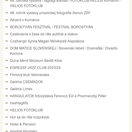
46. členská výstava / tagsági kiálítás / FOTOKLUB HELIOS Komárno /
HELIOS FOTÓKLUB
48. ročník výstavy umeleckej fotografie členov ZSF
Advent v Komárne
BOROSTYÁN FESZTIVÁL / FESTIVAL BOROSTYÁN
Cestovanie v čase do ríše autíčok a vlakov
Czafrangó Sylvia Magán Művészeti Alapiskola
DOM MATICE SLOVENSKEJ / Slovenskí rebeli / Dramaťák / Divadlo
Komora
Duna Menti Múzeum Baráti Köre
EGRESSY JAZZ CLUB 2023/24
Filmový klub Vasmacska
Galéria CSEMADOK
Galéria Limes
HANGULATOK fotovýstava Ferenczi Évi a Prezmeczky Péter
hashtagKN
HELIOS FOTOKLUB
Hor sa do ríše rozprávok
Hotel & Pension
Hradné trhovisko