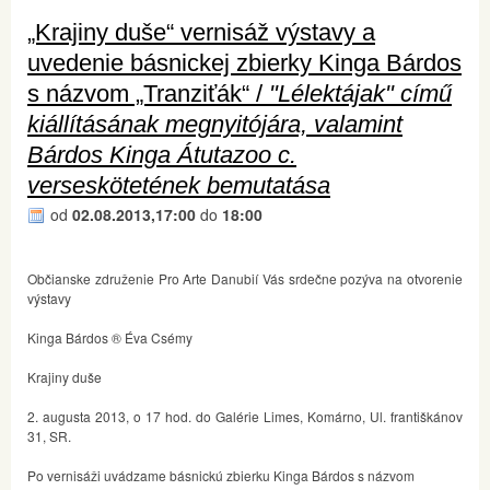
„Krajiny duše“ vernisáž výstavy a
uvedenie básnickej zbierky Kinga Bárdos
s názvom „Tranziťák“ /
"Lélektájak" című
kiállításának megnyitójára, valamint
Bárdos Kinga Átutazoo c.
verseskötetének bemutatása
od
02.08.2013,17:00
do
18:00
Občianske združenie Pro Arte Danubií Vás srdečne pozýva na otvorenie
výstavy
Kinga Bárdos ® Éva Csémy
Krajiny duše
2. augusta 2013, o 17 hod. do Galérie Limes, Komárno, Ul. františkánov
31, SR.
Po vernisáži uvádzame básnickú zbierku Kinga Bárdos s názvom