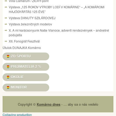
Villa Camarum / ZICHY-pont
Výstava „125 ROKOV VÝROBY LODÍ V KOMÁRNE“ – „A KOMÁROMI
HAJÓGYÁRTÁS 125 ÉVE”
Výstava DANUTY SZILÁRDOVEJ
Výstava železničných modelov
X. A mi karácsonyunk Naše Vianoce, adventi rendezvények – andvetné
podujatia
XII. Fonográf Fesztivál
Útulok DUNAJKA Komárno
ZO ŠPORTU
PRIJÍMATELIA 2 %
OKOLIE
MONITOR
Copyright ©
Komárno dnes
- … aby sa o nás vedelo
Collavino production