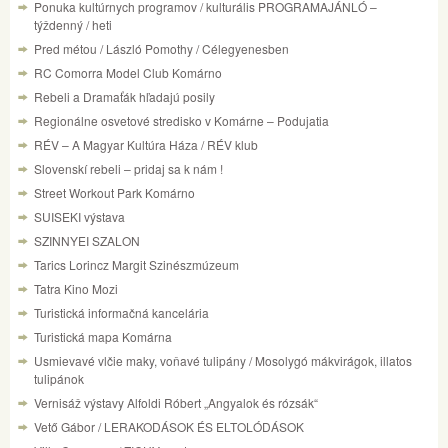
Ponuka kultúrnych programov / kulturális PROGRAMAJÁNLÓ –
týždenný / heti
Pred métou / László Pomothy / Célegyenesben
RC Comorra Model Club Komárno
Rebeli a Dramaťák hľadajú posily
Regionálne osvetové stredisko v Komárne – Podujatia
RÉV – A Magyar Kultúra Háza / RÉV klub
Slovenskí rebeli – pridaj sa k nám !
Street Workout Park Komárno
SUISEKI výstava
SZINNYEI SZALON
Tarics Lorincz Margit Szinészmúzeum
Tatra Kino Mozi
Turistická informačná kancelária
Turistická mapa Komárna
Usmievavé vlčie maky, voňavé tulipány / Mosolygó mákvirágok, illatos
tulipánok
Vernisáž výstavy Alfoldi Róbert „Angyalok és rózsák“
Vető Gábor / LERAKODÁSOK ÉS ELTOLÓDÁSOK