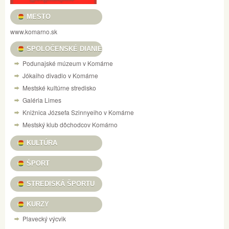
MESTO
www.komarno.sk
SPOLOČENSKÉ DIANIE
Podunajské múzeum v Komárne
Jókaiho divadlo v Komárne
Mestské kultúrne stredisko
Galéria Limes
Knižnica Józsefa Szinnyeiho v Komárne
Mestský klub dôchodcov Komárno
KULTÚRA
ŠPORT
STREDISKÁ ŠPORTU
KURZY
Plavecký výcvik