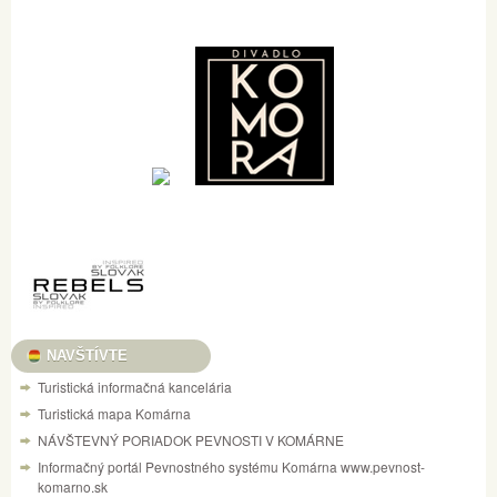
NAVŠTÍVTE
Turistická informačná kancelária
Turistická mapa Komárna
NÁVŠTEVNÝ PORIADOK PEVNOSTI V KOMÁRNE
Informačný portál Pevnostného systému Komárna www.pevnost-
komarno.sk