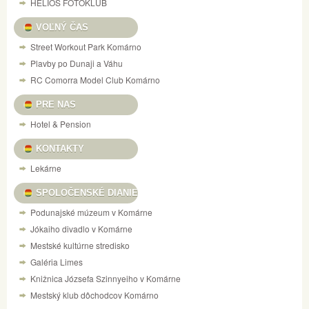
HELIOS FOTOKLUB
VOĽNÝ ČAS
Street Workout Park Komárno
Plavby po Dunaji a Váhu
RC Comorra Model Club Komárno
PRE NAS
Hotel & Pension
KONTAKTY
Lekárne
SPOLOČENSKÉ DIANIE
Podunajské múzeum v Komárne
Jókaiho divadlo v Komárne
Mestské kultúrne stredisko
Galéria Limes
Knižnica Józsefa Szinnyeiho v Komárne
Mestský klub dôchodcov Komárno