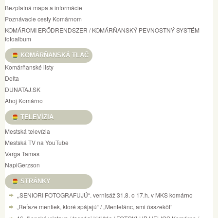
Bezplatná mapa a informácie
Poznávacie cesty Komárnom
KOMÁROMI ERŐDRENDSZER / KOMÁRŇANSKÝ PEVNOSTNÝ SYSTÉM
fotoalbum
KOMÁRŇANSKÁ TLAČ
Komárňanské listy
Delta
DUNATAJ.SK
Ahoj Komárno
TELEVÍZIA
Mestská televízia
Mestská TV na YouTube
Varga Tamas
NapiGerzson
STRÁNKY
,,SENIORI FOTOGRAFUJÚ“. vernisáž 31.8. o 17.h. v MKS komárno
„Reťaze mentiek, ktoré spájajú“ / „Mentelánc, ami összeköt”