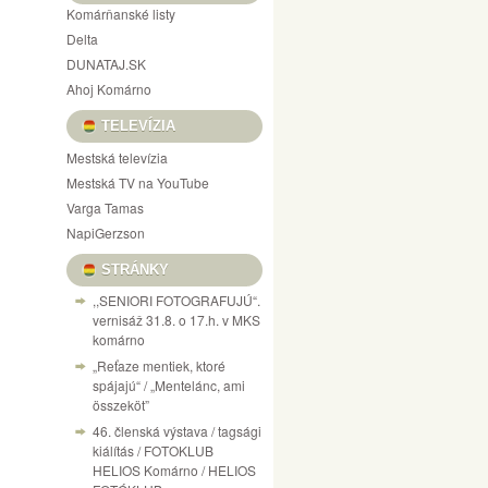
Komárňanské listy
Delta
DUNATAJ.SK
Ahoj Komárno
TELEVÍZIA
Mestská televízia
Mestská TV na YouTube
Varga Tamas
NapiGerzson
STRÁNKY
,,SENIORI FOTOGRAFUJÚ“.
vernisáž 31.8. o 17.h. v MKS
komárno
„Reťaze mentiek, ktoré
spájajú“ / „Mentelánc, ami
összeköt”
46. členská výstava / tagsági
kiálítás / FOTOKLUB
HELIOS Komárno / HELIOS