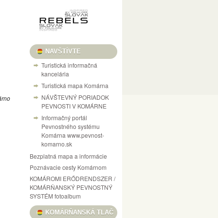
NAVŠTÍVTE
Turistická informačná
kancelária
Turistická mapa Komárna
NÁVŠTEVNÝ PORIADOK
árno
PEVNOSTI V KOMÁRNE
Informačný portál
Pevnostného systému
Komárna www.pevnost-
komarno.sk
Bezplatná mapa a informácie
Poznávacie cesty Komárnom
KOMÁROMI ERŐDRENDSZER /
KOMÁRŇANSKÝ PEVNOSTNÝ
SYSTÉM fotoalbum
KOMÁRŇANSKÁ TLAČ