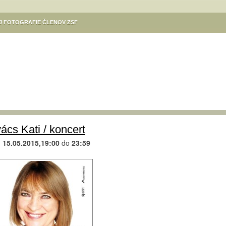
EJ FOTOGRAFIE ČLENOV ZSF
ÓDÁSOK
KULTÚRA V MESTE
VÝSTAVA DANUTY SZILÁRDOVEJ
Ý PROGRAM SÚBOROV SLOVENSKÍ REBELI – KOMÁRŇAN A DIVADLA KOMORA
NE / SZINNYEI JÓZSEF KÖNYVTÁR, KOMÁROM
GALÉRIA CSEMADOK
NE / MSKS BÉNI EGRESSYHO /EGRESSY BÉNI VMKMESTSKÉ KULTÚRNE
Ý VÝCVIK
KULTÚRNE PODUJATIA ZÁKLADNEJ UMELECKEJ ŠKOLY KOMÁRNO
TIVAL KÚT
TURISTICKÁ MAPA KOMÁRNA
KIKÖTŐ – POLGÁRI SZALON
ács Kati / koncert
KOMÁRŇANSKÉ VÍNNE KORZO / KOMÁROMI BORKORZÓ
d
15.05.2015,19:00
do
23:59
M
,,SENIORI FOTOGRAFUJÚ“. VERNISÁŽ 31.8. O 17.H. V MKS KOMÁRNO
LA KOMÁRNO
REGIONÁLNE OSVETOVÉ STREDISKO V KOMÁRNE – PODUJATIA
ÁS / FOTOKLUB HELIOS KOMÁRNO / HELIOS FOTÓKLUB
RÉV – A MAGYAR KULTÚRA HÁZA / RÉV KLUB
PLATZ GALÉRIA
AVY 2024
KELEMEN ISTVÁN / VÝSTAVA ILUSTRÁCIÍ DETSKÝCH KNÍH