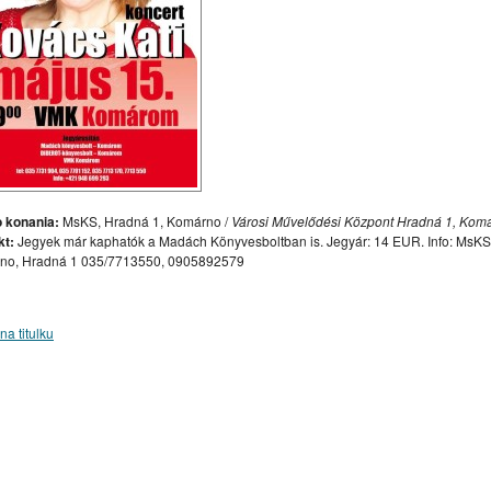
GYENESBEN
KOMÁROMI / KOMÁRŇANSKÝ JAZZPIKNIK
NY / MOSOLYGÓ MÁKVIRÁGOK, ILLATOS TULIPÁNOK
MENTELÁNC, AMI ÖSSZEKÖT”
MINULOSŤ SKRYTÁ V ZEMI
TIVÁL / FESTIVAL BOROSTYÁN
XII. FONOGRÁF FESZTIVÁL
B
I. FELVIDÉKI NÉPZENÉSZTALÁLKOZÓ
2024 PROGRAM
REBELI A DRAMAŤÁK HĽADAJÚ POSILY
 konania:
MsKS, Hradná 1, Komárno /
Városi Művelődési Központ Hradná 1, Kom
kt:
Jegyek már kaphatók a Madách Könyvesboltban is. Jegyár: 14 EUR. Info: MsKS
ZAFRANGÓ SYLVIA MAGÁN MŰVÉSZETI ALAPISKOLA
no, Hradná 1 035/7713550, 0905892579
NGYALOK ÉS RÓZSÁK“
KAI ERŐDTÚRÁK
SLOVENSKÍ REBELI – PRIDAJ SA K NÁM !
na titulku
URAPREDETI.SK
HASHTAGKN
JÓKAIHO DIVADLO V KOMÁRNE
 KOMÁROMI ORGONAESTÉK
MAREK ORMANDÍK VÝKVET VÝSTAVA
ZINNYEIHO V KOMÁRNE
ADVENT V KOMÁRNE
AVBY PO DUNAJI A VÁHU
RNYELVU ÓVODÁK, ALAP ÉS KOZÉPISKOLÁK HÍREI ÉS EREDMÉNYEI