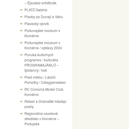
– Éjszakai erődtúrák
PLATZ Galéria
Plavby po Dunaji a Váhu
Plavecký výcvik
Podunajské múzeum v
Komárne
Podunajské múzeum v
Komárne / výstavy 2024
Ponuka kultúrnych
programov / kulturális
PROGRAMAJÁNLÓ –
týždenný / heti
Pred métou / László
Pomothy / Célegyenesben
RC Comorra Model Club
Komárno
Rebeli a Dramaťák hľadajú
posily
Regionálne osvetové
stredisko v Komárne –
Podujatia