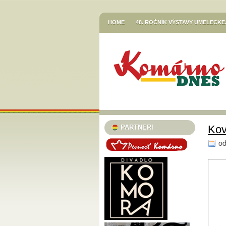
HOME
48. ROČNÍK VÝSTAVY UMELECK
VETŐ GÁBOR / LERAKODÁSOK ÉS ELTOL
HOR SA DO RÍŠE ROZPRÁVOK
JESENN
KNIŽNICA JÓZSEFA SZINNYEIHO V KOMÁR
MESTSKÉ KULTÚRNE STREDISKO V KOMÁR
STREDISKO V KOMÁRNE
EGRESSY JAZZ CLUB 2023/24
PLAVECK
SZINNYEI SZALON
KÚTFESZT / 13. FES
Kov
PARTNERI
TURISTICKÁ INFORMAČNÁ KANCELÁRIA
o
TARICS LORINCZ MARGIT SZINÉSZMÚZEU
TATRA KINO MOZI
KLUB VODNÉHO PÓ
46. ČLENSKÁ VÝSTAVA / TAGSÁGI KIÁLÍT
MESTSKÝ KLUB DÔCHODCOV KOMÁRNO
PODUNAJSKÉ MÚZEUM V KOMÁRNE / VÝST