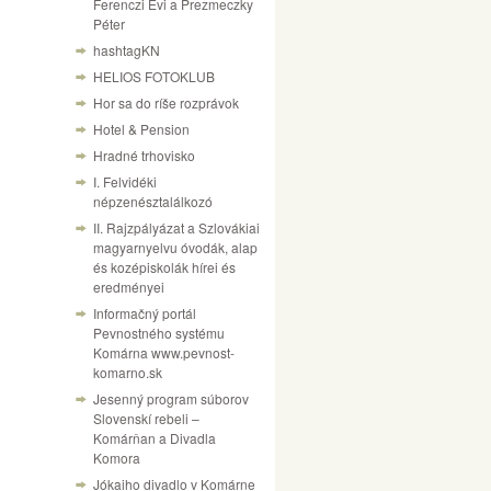
Ferenczi Évi a Prezmeczky
Péter
hashtagKN
HELIOS FOTOKLUB
Hor sa do ríše rozprávok
Hotel & Pension
Hradné trhovisko
I. Felvidéki
népzenésztalálkozó
II. Rajzpályázat a Szlovákiai
magyarnyelvu óvodák, alap
és kozépiskolák hírei és
eredményei
Informačný portál
Pevnostného systému
Komárna www.pevnost-
komarno.sk
Jesenný program súborov
Slovenskí rebeli –
Komárňan a Divadla
Komora
Jókaiho divadlo v Komárne