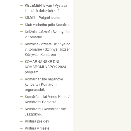
KELEMEN István / Výstava
ilustrácií detských kníh
Kikötő – Polgári szalon
Klub vodného póla Komárno
Knižnica Józsefa Szinnyeiho
v Komárne
Knižnica Józsefa Szinnyeiho
v Komárne / Szinnyei József
Könyvtár, Komárom
KOMÁRŇANSKÉ DNI –
KOMÁROMI NAPOK 2024
program
Komárňanské organové
koncerty / Komáromi
orgonaesték
Komárňanské Vínne Korzo /
Komáromi Borkorzó
Komáromi / Komárňanský
Jazzpiknik
Kultúra pre deti
Kultúra v meste