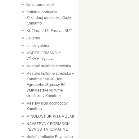
kulturapredeti.sk
Kultúrne podujatia
Základnej umeleckej školy
Komárno
KÚTfeszt / 13. Festival KÚT
Lekárne
Limes galéria
MAREK ORMANDÍK
VÝKVET výstava
Mestské kultúrne stredisko
Mestské kultúrne stredisko v
Komárne / MsKS Béni
Egressyho /Egressy Béni
VMKMestské kultúrne
stredisko v Komárne
Mestský klub dôchodcov
Komárno
MINULOSŤ SKRYTÁ V ZEMI
NÁVŠTEVNÝ PORIADOK
PEVNOSTI V KOMÁRNE
Nočné preliadky Pevnosťou