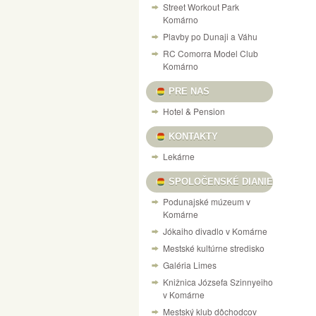
Street Workout Park
Komárno
Plavby po Dunaji a Váhu
RC Comorra Model Club
Komárno
PRE NAS
Hotel & Pension
KONTAKTY
Lekárne
SPOLOČENSKÉ DIANIE
Podunajské múzeum v
Komárne
Jókaiho divadlo v Komárne
Mestské kultúrne stredisko
Galéria Limes
Knižnica Józsefa Szinnyeiho
v Komárne
Mestský klub dôchodcov