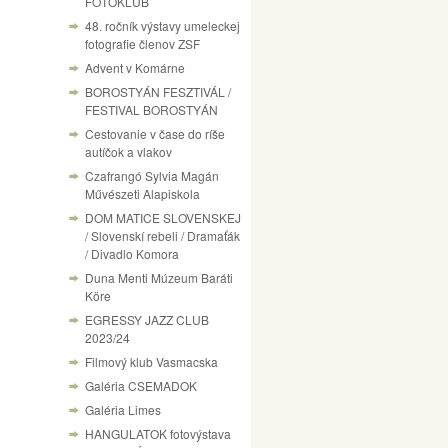
FOTÓKLUB
48. ročník výstavy umeleckej
fotografie členov ZSF
Advent v Komárne
BOROSTYÁN FESZTIVÁL /
FESTIVAL BOROSTYÁN
Cestovanie v čase do ríše
autíčok a vlakov
Czafrangó Sylvia Magán
Művészeti Alapiskola
DOM MATICE SLOVENSKEJ
/ Slovenskí rebeli / Dramaťák
/ Divadlo Komora
Duna Menti Múzeum Baráti
Köre
EGRESSY JAZZ CLUB
2023/24
Filmový klub Vasmacska
Galéria CSEMADOK
Galéria Limes
HANGULATOK fotovýstava