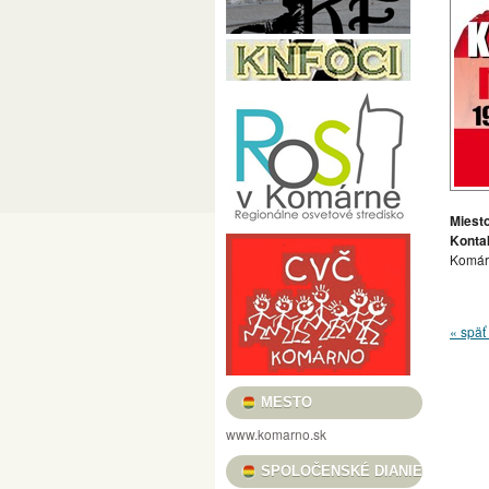
PRED MÉTOU / LÁSZLÓ POMOTHY / CÉLE
FILMOVÝ KLUB VASMACSKA
USMIEVAVÉ VLČIE MAKY, VOŇAVÉ TULIPÁ
„REŤAZE MENTIEK, KTORÉ SPÁJAJÚ“ / „
HRADNÉ TRHOVISKO
BOROSTYÁN FESZ
KULTÚRA PRE DETI
HELIOS FOTOKLU
KOMÁRŇANSKÉ DNI – KOMÁROMI NAPOK 
Miesto
Konta
DUNA MENTI MÚZEUM BARÁTI KÖRE
C
Komár
VERNISÁŽ VÝSTAVY ALFOLDI RÓBERT „A
NOČNÉ PRELIADKY PEVNOSŤOU – ÉJSZA
« späť 
MESTSKÉ KULTÚRNE STREDISKO
KULT
KOMÁRŇANSKÉ ORGANOVÉ KONCERTY /
MESTO
GALÉRIA LIMES
KNIŽNICA JÓZSEFA S
www.komarno.sk
PODUNAJSKÉ MÚZEUM V KOMÁRNE
PL
SPOLOČENSKÉ DIANIE
II. RAJZPÁLYÁZAT A SZLOVÁKIAI MAGYA