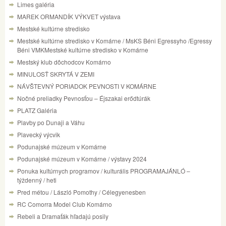
Limes galéria
MAREK ORMANDÍK VÝKVET výstava
Mestské kultúrne stredisko
Mestské kultúrne stredisko v Komárne / MsKS Béni Egressyho /Egressy
Béni VMKMestské kultúrne stredisko v Komárne
Mestský klub dôchodcov Komárno
MINULOSŤ SKRYTÁ V ZEMI
NÁVŠTEVNÝ PORIADOK PEVNOSTI V KOMÁRNE
Nočné preliadky Pevnosťou – Éjszakai erődtúrák
PLATZ Galéria
Plavby po Dunaji a Váhu
Plavecký výcvik
Podunajské múzeum v Komárne
Podunajské múzeum v Komárne / výstavy 2024
Ponuka kultúrnych programov / kulturális PROGRAMAJÁNLÓ –
týždenný / heti
Pred métou / László Pomothy / Célegyenesben
RC Comorra Model Club Komárno
Rebeli a Dramaťák hľadajú posily