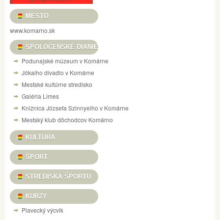
MESTO
www.komarno.sk
SPOLOČENSKÉ DIANIE
Podunajské múzeum v Komárne
Jókaiho divadlo v Komárne
Mestské kultúrne stredisko
Galéria Limes
Knižnica Józsefa Szinnyeiho v Komárne
Mestský klub dôchodcov Komárno
KULTÚRA
ŠPORT
STREDISKÁ ŠPORTU
KURZY
Plavecký výcvik