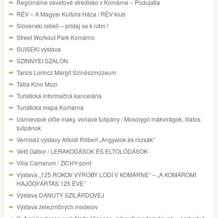
Regionálne osvetové stredisko v Komárne – Podujatia
RÉV – A Magyar Kultúra Háza / RÉV klub
Slovenskí rebeli – pridaj sa k nám !
Street Workout Park Komárno
SUISEKI výstava
SZINNYEI SZALON
Tarics Lorincz Margit Szinészmúzeum
Tatra Kino Mozi
Turistická informačná kancelária
Turistická mapa Komárna
Usmievavé vlčie maky, voňavé tulipány / Mosolygó mákvirágok, illatos
tulipánok
Vernisáž výstavy Alfoldi Róbert „Angyalok és rózsák“
Vető Gábor / LERAKODÁSOK ÉS ELTOLÓDÁSOK
Villa Camarum / ZICHY-pont
Výstava „125 ROKOV VÝROBY LODÍ V KOMÁRNE“ – „A KOMÁROMI
HAJÓGYÁRTÁS 125 ÉVE”
Výstava DANUTY SZILÁRDOVEJ
Výstava železničných modelov