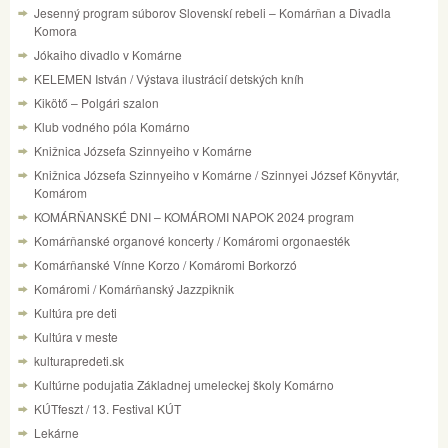
Jesenný program súborov Slovenskí rebeli – Komárňan a Divadla
Komora
Jókaiho divadlo v Komárne
KELEMEN István / Výstava ilustrácií detských kníh
Kikötő – Polgári szalon
Klub vodného póla Komárno
Knižnica Józsefa Szinnyeiho v Komárne
Knižnica Józsefa Szinnyeiho v Komárne / Szinnyei József Könyvtár,
Komárom
KOMÁRŇANSKÉ DNI – KOMÁROMI NAPOK 2024 program
Komárňanské organové koncerty / Komáromi orgonaesték
Komárňanské Vínne Korzo / Komáromi Borkorzó
Komáromi / Komárňanský Jazzpiknik
Kultúra pre deti
Kultúra v meste
kulturapredeti.sk
Kultúrne podujatia Základnej umeleckej školy Komárno
KÚTfeszt / 13. Festival KÚT
Lekárne