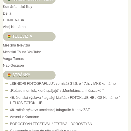
Komárňanské listy
Delta
DUNATAJ.SK
Ahoj Komárno
TELEVÍZIA
Mestská televízia
Mestská TV na YouTube
Varga Tamas
NapiGerzson
STRÁNKY
,,SENIORI FOTOGRAFUJÚ“. vernisáž 31.8. o 17.h. v MKS komárno
„Reťaze mentiek, ktoré spájajú“ / „Mentelánc, ami összeköt”
46. členská výstava / tagsági kiálítás / FOTOKLUB HELIOS Komárno /
HELIOS FOTÓKLUB
48. ročník výstavy umeleckej fotografie členov ZSF
Advent v Komárne
BOROSTYÁN FESZTIVÁL / FESTIVAL BOROSTYÁN
Cestovanie v čase do ríše autíčok a vlakov