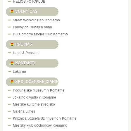
HELIOS FOTOKLUB
VOĽNÝ ČAS
Street Workout Park Komárno
Plavby po Dunaji a Váhu
RC Comorra Model Club Komárno
PRE NAS
Hotel & Pension
KONTAKTY
Lekárne
SPOLOČENSKÉ DIANIE
Podunajské múzeum v Komárne
Jókaiho divadlo v Komárne
Mestské kultúrne stredisko
Galéria Limes
Knižnica Józsefa Szinnyeiho v Komárne
Mestský klub dôchodcov Komárno