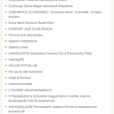
Czafrangó Sylvia Magán Művészeti Alapiskola
DOM MATICE SLOVENSKEJ / Slovenskí rebeli / Dramaťák / Divadlo
Komora
Duna Menti Múzeum Baráti Köre
EGRESSY JAZZ CLUB 2023/24
Filmový klub Vasmacska
Galéria CSEMADOK
Galéria Limes
HANGULATOK fotovýstava Ferenczi Évi a Prezmeczky Péter
hashtagKN
HELIOS FOTOKLUB
Hor sa do ríše rozprávok
Hotel & Pension
Hradné trhovisko
I. Felvidéki népzenésztalálkozó
II. Rajzpályázat a Szlovákiai magyarnyelvu óvodák, alap és
kozépiskolák hírei és eredményei
Informačný portál Pevnostného systému Komárna www.pevnost-
komarno.sk