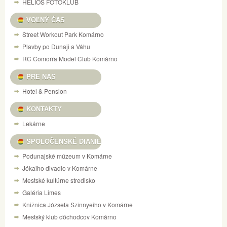
HELIOS FOTOKLUB
VOĽNÝ ČAS
Street Workout Park Komárno
Plavby po Dunaji a Váhu
RC Comorra Model Club Komárno
PRE NAS
Hotel & Pension
KONTAKTY
Lekárne
SPOLOČENSKÉ DIANIE
Podunajské múzeum v Komárne
Jókaiho divadlo v Komárne
Mestské kultúrne stredisko
Galéria Limes
Knižnica Józsefa Szinnyeiho v Komárne
Mestský klub dôchodcov Komárno