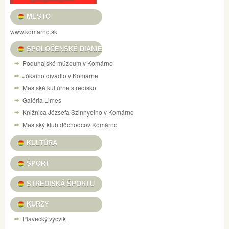
MESTO
www.komarno.sk
SPOLOČENSKÉ DIANIE
Podunajské múzeum v Komárne
Jókaiho divadlo v Komárne
Mestské kultúrne stredisko
Galéria Limes
Knižnica Józsefa Szinnyeiho v Komárne
Mestský klub dôchodcov Komárno
KULTÚRA
ŠPORT
STREDISKÁ ŠPORTU
KURZY
Plavecký výcvik