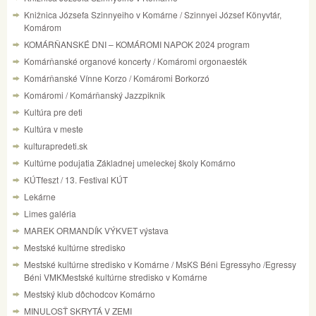
Knižnica Józsefa Szinnyeiho v Komárne / Szinnyei József Könyvtár,
Komárom
KOMÁRŇANSKÉ DNI – KOMÁROMI NAPOK 2024 program
Komárňanské organové koncerty / Komáromi orgonaesték
Komárňanské Vínne Korzo / Komáromi Borkorzó
Komáromi / Komárňanský Jazzpiknik
Kultúra pre deti
Kultúra v meste
kulturapredeti.sk
Kultúrne podujatia Základnej umeleckej školy Komárno
KÚTfeszt / 13. Festival KÚT
Lekárne
Limes galéria
MAREK ORMANDÍK VÝKVET výstava
Mestské kultúrne stredisko
Mestské kultúrne stredisko v Komárne / MsKS Béni Egressyho /Egressy
Béni VMKMestské kultúrne stredisko v Komárne
Mestský klub dôchodcov Komárno
MINULOSŤ SKRYTÁ V ZEMI