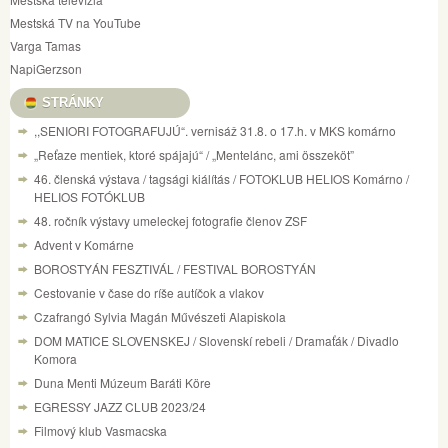
Mestská TV na YouTube
Varga Tamas
NapiGerzson
STRÁNKY
,,SENIORI FOTOGRAFUJÚ“. vernisáž 31.8. o 17.h. v MKS komárno
„Reťaze mentiek, ktoré spájajú“ / „Mentelánc, ami összeköt”
46. členská výstava / tagsági kiálítás / FOTOKLUB HELIOS Komárno /
HELIOS FOTÓKLUB
48. ročník výstavy umeleckej fotografie členov ZSF
Advent v Komárne
BOROSTYÁN FESZTIVÁL / FESTIVAL BOROSTYÁN
Cestovanie v čase do ríše autíčok a vlakov
Czafrangó Sylvia Magán Művészeti Alapiskola
DOM MATICE SLOVENSKEJ / Slovenskí rebeli / Dramaťák / Divadlo
Komora
Duna Menti Múzeum Baráti Köre
EGRESSY JAZZ CLUB 2023/24
Filmový klub Vasmacska