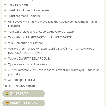
Tatra Kino Mozi
Turistická informačná kancelária
Turistická mapa Komárna
Usmievavé vlčie maky, voňavé tulipány / Mosolygó mákvirágok, illatos
tulipánok
Vernisáž výstavy Alfoldi Róbert „Angyalok és rózsák“
Vető Gábor / LERAKODÁSOK ÉS ELTOLÓDÁSOK
Villa Camarum / ZICHY-pont
Výstava „125 ROKOV VÝROBY LODÍ V KOMÁRNE“ – „A KOMÁROMI
HAJÓGYÁRTÁS 125 ÉVE”
Výstava DANUTY SZILÁRDOVEJ
Výstava železničných modelov
X. A mi karácsonyunk Naše Vianoce, adventi rendezvények – andvetné
podujatia
XII. Fonográf Fesztivál
Útulok DUNAJKA Komárno
ZO ŠPORTU
PRIJÍMATELIA 2 %