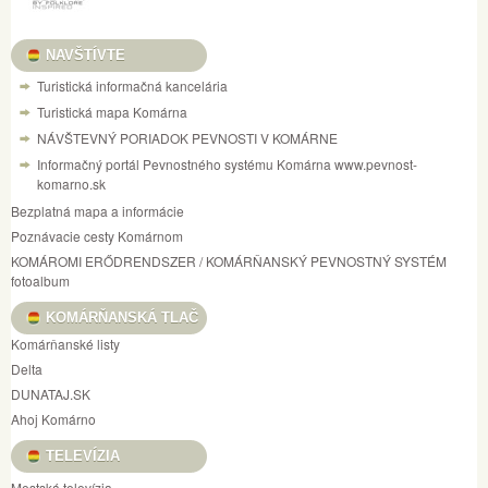
NAVŠTÍVTE
Turistická informačná kancelária
Turistická mapa Komárna
NÁVŠTEVNÝ PORIADOK PEVNOSTI V KOMÁRNE
Informačný portál Pevnostného systému Komárna www.pevnost-
komarno.sk
Bezplatná mapa a informácie
Poznávacie cesty Komárnom
KOMÁROMI ERŐDRENDSZER / KOMÁRŇANSKÝ PEVNOSTNÝ SYSTÉM
fotoalbum
KOMÁRŇANSKÁ TLAČ
Komárňanské listy
Delta
DUNATAJ.SK
Ahoj Komárno
TELEVÍZIA
Mestská televízia