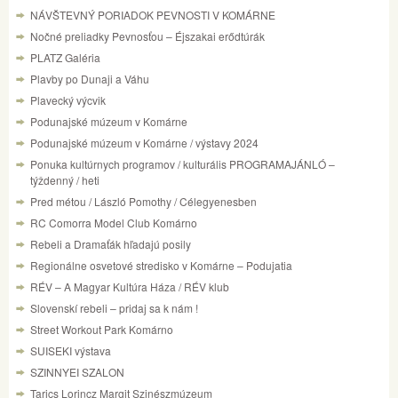
NÁVŠTEVNÝ PORIADOK PEVNOSTI V KOMÁRNE
Nočné preliadky Pevnosťou – Éjszakai erődtúrák
PLATZ Galéria
Plavby po Dunaji a Váhu
Plavecký výcvik
Podunajské múzeum v Komárne
Podunajské múzeum v Komárne / výstavy 2024
Ponuka kultúrnych programov / kulturális PROGRAMAJÁNLÓ –
týždenný / heti
Pred métou / László Pomothy / Célegyenesben
RC Comorra Model Club Komárno
Rebeli a Dramaťák hľadajú posily
Regionálne osvetové stredisko v Komárne – Podujatia
RÉV – A Magyar Kultúra Háza / RÉV klub
Slovenskí rebeli – pridaj sa k nám !
Street Workout Park Komárno
SUISEKI výstava
SZINNYEI SZALON
Tarics Lorincz Margit Szinészmúzeum