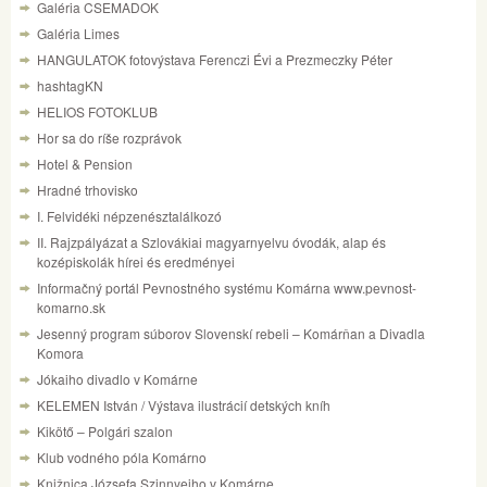
Galéria CSEMADOK
Galéria Limes
HANGULATOK fotovýstava Ferenczi Évi a Prezmeczky Péter
hashtagKN
HELIOS FOTOKLUB
Hor sa do ríše rozprávok
Hotel & Pension
Hradné trhovisko
I. Felvidéki népzenésztalálkozó
II. Rajzpályázat a Szlovákiai magyarnyelvu óvodák, alap és
kozépiskolák hírei és eredményei
Informačný portál Pevnostného systému Komárna www.pevnost-
komarno.sk
Jesenný program súborov Slovenskí rebeli – Komárňan a Divadla
Komora
Jókaiho divadlo v Komárne
KELEMEN István / Výstava ilustrácií detských kníh
Kikötő – Polgári szalon
Klub vodného póla Komárno
Knižnica Józsefa Szinnyeiho v Komárne