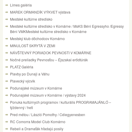
Limes galéria
MAREK ORMANDÍK VÝKVET výstava
Mestské kultúrne stredisko
Mestské kultúrne stredisko v Komárne / MsKS Béni Egressyho /Egressy
Béni VMKMestské kultúrne stredisko v Komárne
Mestský klub dôchodcov Komárno
MINULOSŤ SKRYTÁ V ZEMI
NÁVŠTEVNÝ PORIADOK PEVNOSTI V KOMÁRNE
Nočné preliadky Pevnosťou – Éjszakai erődtúrák
PLATZ Galéria
Plavby po Dunaji a Váhu
Plavecký výcvik
Podunajské múzeum v Komárne
Podunajské múzeum v Komárne / výstavy 2024
Ponuka kultúrnych programov / kulturális PROGRAMAJÁNLÓ –
týždenný / heti
Pred métou / László Pomothy / Célegyenesben
RC Comorra Model Club Komárno
Rebeli a Dramaťák hľadajú posily