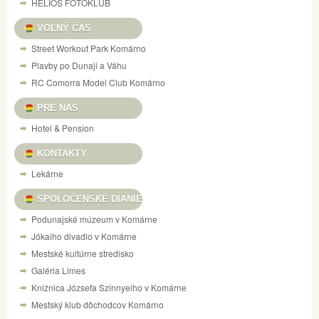
HELIOS FOTOKLUB
VOĽNÝ ČAS
Street Workout Park Komárno
Plavby po Dunaji a Váhu
RC Comorra Model Club Komárno
PRE NAS
Hotel & Pension
KONTAKTY
Lekárne
SPOLOČENSKÉ DIANIE
Podunajské múzeum v Komárne
Jókaiho divadlo v Komárne
Mestské kultúrne stredisko
Galéria Limes
Knižnica Józsefa Szinnyeiho v Komárne
Mestský klub dôchodcov Komárno