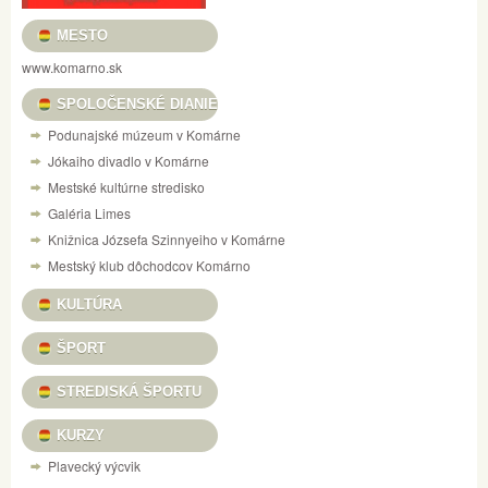
MESTO
www.komarno.sk
SPOLOČENSKÉ DIANIE
Podunajské múzeum v Komárne
Jókaiho divadlo v Komárne
Mestské kultúrne stredisko
Galéria Limes
Knižnica Józsefa Szinnyeiho v Komárne
Mestský klub dôchodcov Komárno
KULTÚRA
ŠPORT
STREDISKÁ ŠPORTU
KURZY
Plavecký výcvik