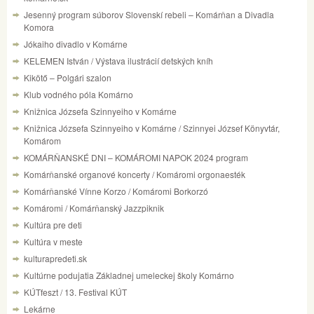
Jesenný program súborov Slovenskí rebeli – Komárňan a Divadla
Komora
Jókaiho divadlo v Komárne
KELEMEN István / Výstava ilustrácií detských kníh
Kikötő – Polgári szalon
Klub vodného póla Komárno
Knižnica Józsefa Szinnyeiho v Komárne
Knižnica Józsefa Szinnyeiho v Komárne / Szinnyei József Könyvtár,
Komárom
KOMÁRŇANSKÉ DNI – KOMÁROMI NAPOK 2024 program
Komárňanské organové koncerty / Komáromi orgonaesték
Komárňanské Vínne Korzo / Komáromi Borkorzó
Komáromi / Komárňanský Jazzpiknik
Kultúra pre deti
Kultúra v meste
kulturapredeti.sk
Kultúrne podujatia Základnej umeleckej školy Komárno
KÚTfeszt / 13. Festival KÚT
Lekárne