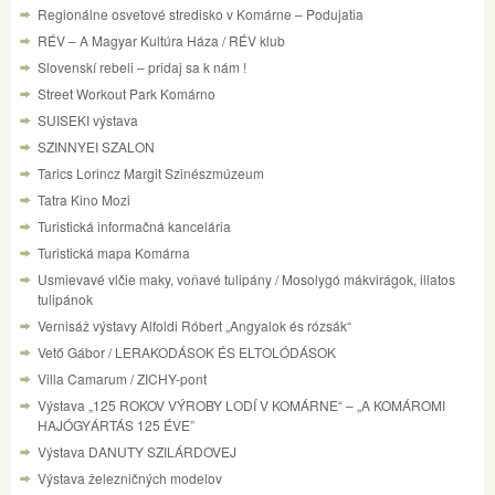
Regionálne osvetové stredisko v Komárne – Podujatia
RÉV – A Magyar Kultúra Háza / RÉV klub
Slovenskí rebeli – pridaj sa k nám !
Street Workout Park Komárno
SUISEKI výstava
SZINNYEI SZALON
Tarics Lorincz Margit Szinészmúzeum
Tatra Kino Mozi
Turistická informačná kancelária
Turistická mapa Komárna
Usmievavé vlčie maky, voňavé tulipány / Mosolygó mákvirágok, illatos
tulipánok
Vernisáž výstavy Alfoldi Róbert „Angyalok és rózsák“
Vető Gábor / LERAKODÁSOK ÉS ELTOLÓDÁSOK
Villa Camarum / ZICHY-pont
Výstava „125 ROKOV VÝROBY LODÍ V KOMÁRNE“ – „A KOMÁROMI
HAJÓGYÁRTÁS 125 ÉVE”
Výstava DANUTY SZILÁRDOVEJ
Výstava železničných modelov