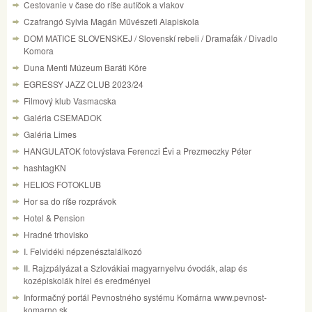
Cestovanie v čase do ríše autíčok a vlakov
Czafrangó Sylvia Magán Művészeti Alapiskola
DOM MATICE SLOVENSKEJ / Slovenskí rebeli / Dramaťák / Divadlo
Komora
Duna Menti Múzeum Baráti Köre
EGRESSY JAZZ CLUB 2023/24
Filmový klub Vasmacska
Galéria CSEMADOK
Galéria Limes
HANGULATOK fotovýstava Ferenczi Évi a Prezmeczky Péter
hashtagKN
HELIOS FOTOKLUB
Hor sa do ríše rozprávok
Hotel & Pension
Hradné trhovisko
I. Felvidéki népzenésztalálkozó
II. Rajzpályázat a Szlovákiai magyarnyelvu óvodák, alap és
kozépiskolák hírei és eredményei
Informačný portál Pevnostného systému Komárna www.pevnost-
komarno.sk