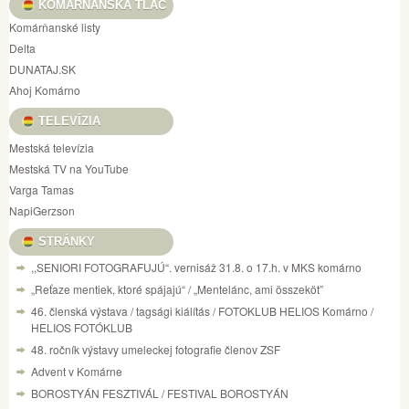
KOMÁRŇANSKÁ TLAČ
Komárňanské listy
Delta
DUNATAJ.SK
Ahoj Komárno
TELEVÍZIA
Mestská televízia
Mestská TV na YouTube
Varga Tamas
NapiGerzson
STRÁNKY
,,SENIORI FOTOGRAFUJÚ“. vernisáž 31.8. o 17.h. v MKS komárno
„Reťaze mentiek, ktoré spájajú“ / „Mentelánc, ami összeköt”
46. členská výstava / tagsági kiálítás / FOTOKLUB HELIOS Komárno /
HELIOS FOTÓKLUB
48. ročník výstavy umeleckej fotografie členov ZSF
Advent v Komárne
BOROSTYÁN FESZTIVÁL / FESTIVAL BOROSTYÁN