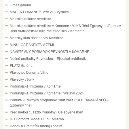
Limes galéria
MAREK ORMANDÍK VÝKVET výstava
Mestské kultúrne stredisko
Mestské kultúrne stredisko v Komárne / MsKS Béni Egressyho /Egressy
Béni VMKMestské kultúrne stredisko v Komárne
Mestský klub dôchodcov Komárno
MINULOSŤ SKRYTÁ V ZEMI
NÁVŠTEVNÝ PORIADOK PEVNOSTI V KOMÁRNE
Nočné preliadky Pevnosťou – Éjszakai erődtúrák
PLATZ Galéria
Plavby po Dunaji a Váhu
Plavecký výcvik
Podunajské múzeum v Komárne
Podunajské múzeum v Komárne / výstavy 2024
Ponuka kultúrnych programov / kulturális PROGRAMAJÁNLÓ –
týždenný / heti
Pred métou / László Pomothy / Célegyenesben
RC Comorra Model Club Komárno
Rebeli a Dramaťák hľadajú posily