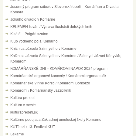
Jesenný program súborov Slovenskí rebeli – Komárňan a Divadla
Komora
Jókaiho divadlo v Komárne
KELEMEN István / Výstava ilustrácií detských kníh
Kikötő – Polgári szalon
Klub vodného póla Komárno
Knižnica Józsefa Szinnyeiho v Komárne
Knižnica Józsefa Szinnyeiho v Komárne / Szinnyei József Könyvtár,
Komárom
KOMÁRŇANSKÉ DNI – KOMÁROMI NAPOK 2024 program
Komárňanské organové koncerty / Komáromi orgonaesték
Komárňanské Vínne Korzo / Komáromi Borkorzó
Komáromi / Komárňanský Jazzpiknik
Kultúra pre deti
Kultúra v meste
kulturapredeti.sk
Kultúrne podujatia Základnej umeleckej školy Komárno
KÚTfeszt / 13. Festival KÚT
Lekárne