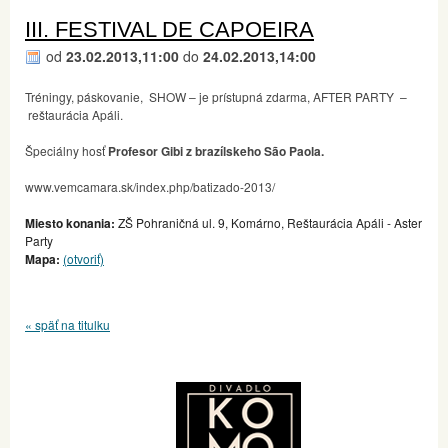
III. FESTIVAL DE CAPOEIRA
od
23.02.2013,11:00
do
24.02.2013,14:00
Tréningy, páskovanie, SHOW – je prístupná zdarma, AFTER PARTY –
reštaurácia Apáli.
Špeciálny hosť
Profesor Gibi z brazílskeho São Paola.
www.vemcamara.sk/index.php/batizado-2013/
Miesto konania:
ZŠ Pohraničná ul. 9, Komárno, Reštaurácia Apáli - Aster
Party
Mapa:
(otvoriť)
« späť na titulku