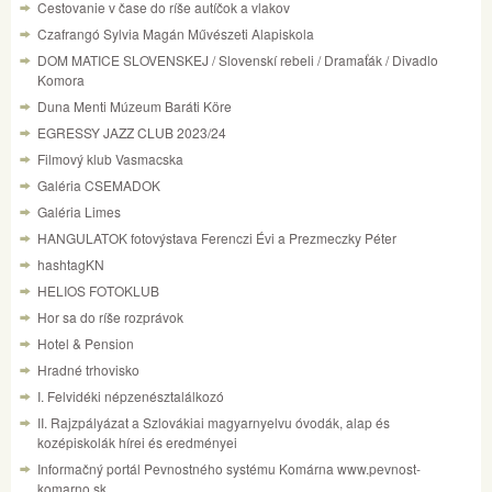
Cestovanie v čase do ríše autíčok a vlakov
Czafrangó Sylvia Magán Művészeti Alapiskola
DOM MATICE SLOVENSKEJ / Slovenskí rebeli / Dramaťák / Divadlo
Komora
Duna Menti Múzeum Baráti Köre
EGRESSY JAZZ CLUB 2023/24
Filmový klub Vasmacska
Galéria CSEMADOK
Galéria Limes
HANGULATOK fotovýstava Ferenczi Évi a Prezmeczky Péter
hashtagKN
HELIOS FOTOKLUB
Hor sa do ríše rozprávok
Hotel & Pension
Hradné trhovisko
I. Felvidéki népzenésztalálkozó
II. Rajzpályázat a Szlovákiai magyarnyelvu óvodák, alap és
kozépiskolák hírei és eredményei
Informačný portál Pevnostného systému Komárna www.pevnost-
komarno.sk