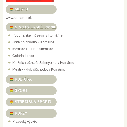
MESTO
www.komarno.sk
SPOLOČENSKÉ DIANIE
Podunajské múzeum v Komárne
Jókaiho divadlo v Komárne
Mestské kultúrne stredisko
Galéria Limes
Knižnica Józsefa Szinnyeiho v Komárne
Mestský klub dôchodcov Komárno
KULTÚRA
ŠPORT
STREDISKÁ ŠPORTU
KURZY
Plavecký výcvik