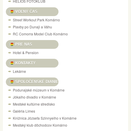
HELIOS FOTOKLUB
VOĽNÝ ČAS
Street Workout Park Komárno
Plavby po Dunaji a Váhu
RC Comorra Model Club Komárno
PRE NAS
Hotel & Pension
KONTAKTY
Lekárne
SPOLOČENSKÉ DIANIE
Podunajské múzeum v Komárne
Jókaiho divadlo v Komárne
Mestské kultúrne stredisko
Galéria Limes
Knižnica Józsefa Szinnyeiho v Komárne
Mestský klub dôchodcov Komárno