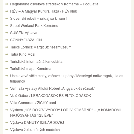
Regionálne osvetové stredisko v Komárne – Podujatia
RÉV – A Magyar Kultúra Háza / RÉV klub
Slovenskí rebeli – pridaj sa k nám !
Street Workout Park Komárno
SUISEKI výstava
SZINNYEI SZALON
Tarics Lorincz Margit Szinészmúzeum
Tatra Kino Mozi
Turistická informačná kancelária
Turistická mapa Komárna
Usmievavé vlčie maky, voňavé tulipány / Mosolygó mákvirágok, illatos
tulipánok
Vernisáž výstavy Alfoldi Róbert „Angyalok és rózsák“
Vető Gábor / LERAKODÁSOK ÉS ELTOLÓDÁSOK
Villa Camarum / ZICHY-pont
Výstava „125 ROKOV VÝROBY LODÍ V KOMÁRNE“ – „A KOMÁROMI
HAJÓGYÁRTÁS 125 ÉVE”
Výstava DANUTY SZILÁRDOVEJ
Výstava železničných modelov