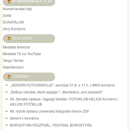
KOMÁRŇANSKÁ TLAČ
Komárňanské listy
Delta
DUNATAJ.SK
Ahoj Komárno
TELEVÍZIA
Mestská televízia
Mestská TV na YouTube
Varga Tamas
NapiGerzson
STRÁNKY
,,SENIORI FOTOGRAFUJÚ“. vernisáž 31.8. o 17.h. v MKS komárno
„Reťaze mentiek, ktoré spájajú“ / „Mentelánc, ami összeköt”
46. členská výstava / tagsági kiálítás / FOTOKLUB HELIOS Komárno /
HELIOS FOTÓKLUB
48. ročník výstavy umeleckej fotografie členov ZSF
Advent v Komárne
BOROSTYÁN FESZTIVÁL / FESTIVAL BOROSTYÁN